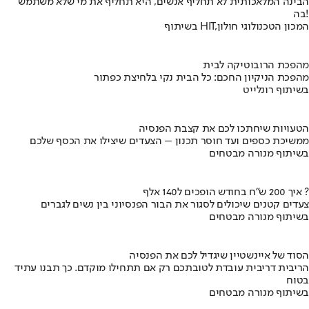
הבינה המלאכותית לא תחליף אנשים, היא תחליף את מי שלא משתמש
בה!
בשיתוף HIT,המכון הטכנולוגי חולון
מהפכת הרובוטיקה לבית
מהפכת הניקיון החכם: כל הבית נקי בלחיצת כפתור
בשיתוף רונלייט
הטעויות שיחתכו לכם את קצבת הפנסיה
ממשיכת כספים ועד חוסר תכנון – הצעדים שיצילו את הכסף שלכם
בשיתוף מנורה מבטחים
איך 200 ש"ח בחודש הופכים ל140 אלף ?
צעדים קטנים שיכולים לסגור את הבור הפנסיוני בין נשים לגברים
בשיתוף מנורה מבטחים
הסוד של איינשטיין שיגדיל לכם את הפנסיה
הריבית דריבית עובדת לטובתכם רק אם תתחילו מוקדם. כך תבנו עתיד
בטוח
בשיתוף מנורה מבטחים