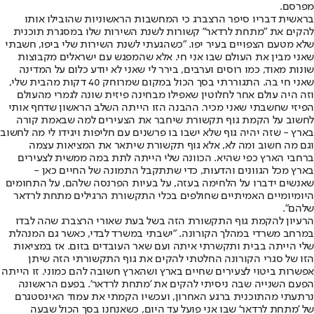
מפרסם.
בראשית דבריו סיפר הרצברג כי המחשבות הראשוניות שהובילו אותו
להקים את "מתחת לרדאר" קשורות לשנת השירות שלו במסגרת תוכנית
שלא מטעם הצפויים בעיר יפו. "כשהגעתי לשנת השירות שלי ביפו, חשבתי
שאני מבין את העולם שבו אני חי. אלא שהמפגש עם ישראלים מקבוצות
שונות מאוד, כמו רוסים וערבים, בירר לי שאני לא יודע כלום על המדינה
שאני חי בה. התגוררתי בסך הכול במקום שמרוחק 40 דקות מהבית שלי,
וזה היה עולם אחר לחלוטין שאפילו מבחינה פיזית שונה לגמרי מהעולם
הפיזי שחשבתי שאני מכיר. ההבנה הזו הייתה השלב הראשון שדחף אותי
לחשוב על הקמת גוף תקשורת שיחבר את הצעירים למה שבאמת קורה
בארץ - שזה יהיה גוף שלא ישבו בו פרשנים עם חליפות ויגידו לי מה לחשוב
וגם מה חשוב ומה לא, אלא גוף תקשורת שיתאר את המציאות עצמה
ברחבי הארץ כפי שהיא. הכוונה שלי הייתה לתת במה ממשית לצעירים
בארץ מכל הגוונים והדעות, כדי שתתקבל התמונה של החיים כאן -
שאנשים ידברו על הלחימה בעזה, על בעיות הפרנסה שלהם, על התחומים
היומיומיים האמיתיים שחולפים בכלי התקשורת הרגילים מתחת לרדאר
שלהם".
הרעיון להקמת גוף התקשורת הזה בשל בעת שאורי הרצברג שהה לבדו
במרחב משרדי במהלך הקורונה. "ישבתי במשרד לבדי, כאשר גם המנהלת
שלי הייתה בבית ותקשרתי איתה ועם שאר העובדים בזום. אז במציאות
הזו של סגרי הקורונה החלטתי להקים את גוף התקשורתי הזה שיתן
אפשרות ביטוי לצעירים שחיים בארץ ושהארץ חשובה להם כמוני. זו הייתה
הפעם השנייה שבה ניסיתי להקים את 'מתחת לרדאר'. בפעם הראשונה
נרתעתי מהתוכנית ברגע האחרון, ועכשיו הקמתי את עמוד האינסטגרם
של 'מתחת לרדאר' שבו אני פועל עד היום, כשאנחנו בסך הכול שבעה