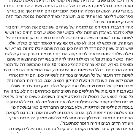
אחד דיבר אדם שעבר טרגדיה קשה או קושי אחר. הייתה אישה שבעלה
מאות ימים במילואים, היה שורד של הנובה, הייתה צעירה שהוריה נרצחו
בעוטף עזה. האנשים האלה היו מכל המגזרים והם תיארו איך טוב בארץ
ואיך אפשר ליצור כאן עתיד טוב. חשוב לי מאוד להראות גם את הצד הזה
ולא רק אסונות וצרות".
אורי הרצברג התייחס גם למגמה של צעירים שעוזבים את הארץ, והסביר
שלא מדובר באובדן הציונות אלא בקושי של ממש שרבים חווים כאן ושיש
לשנות אותו. "אומרים שיש צעירים שהולכים מבחירה מכאן ומוותרים על
הציונות. זה ממש לא נכון. לא פגשתי אף צעיר שאמר דברים כאלה. אלא
שיש רבים שאין להם דרך להרוויח כאן בצורה שהם יוכלו לחיות בארץ. יש
כאלה שלפני שהם יוצאים לבית קפה הם בודקים את חשבון הבנק שלהם.
זאת, כאשר בפורטוגל או תאילנד ניתן לחיות בעשירית מההוצאות שהם
מוצאים בארץ. הם לא צריכים להוציא כמוני 80 אחוז מהמשכורת על תנאי
מחיה הכרחיים. בגלל המציאות הזו יש עזיבה, ואת המציאות הזו אני רוצה
לשנות דרך חיבור של כל הצעירים במדינה לעשייה כאן. הם יקומו אחרי
שהם ידעו את העובדות ויפעלו לתיקון המצב. אגב, בבחירות האחרונות
יצרנו מדליך על בסיס שיח שלנו עם הקהל שלנו. בעקבות צרכים שעלו
ובעקבות קביעות של הגולשים מה חשוב להם כאזרחים ומה לא, בחנו את
כל ספרי המצע של המפלגות והפוליטיקאים השונים, כשאנו מראים על אילו
צרכים פוליטיקאים אלה ומפלגות אלה עונים ועל מה לא. בכלל לא עסקנו
בעמדות פוליטיות ומדיניות, אלא בצרכים החברתיים כאן ובשאלה מי
מהמפלגות מתייחסות לכך. אנחנו מתכננים לעשות אותו דבר גם לקראת
הבחירות הבאות, והמדליך הזה יגיע לכל שלושה מיליון הצעירים בארץ
ויעורר הדים רבים ויהיה חומר למחשבה".
מקים הערוץ סיפר שמאז הקמתו הוא קיבל פניות רבות מכלי תקשורת