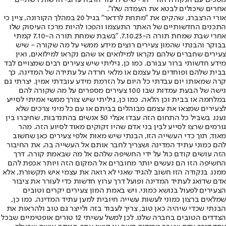
אחרים שיכולים לבטא את העמדה שלו".
אורי הרצברג, שהקים את "מתחת לרדאר" בגיל 20 במהלך הקורונה, ציין כי
התכנים החדשותיים של האתר התעצמו והפכו להיות מרכז העיסוק שלו
אחרי שבת שמחת תורה ה-7.10.23. "בשבת שמחת תורה ה-7.10 קמתי
בבוקר והבנתי שהמון צעירים רוצים מידע ממשי על מה שקורה - שיש
צעירים שחברים שלהם נקראו למילואים או שהם נקראו למילואים, ואין
מידע חדשותי ברור עבורם. כמו כן, גיליתי שיש צעירים רבים שמצויים לבד
בבית שלהם ופוחדים על עצמם או מלאי חרדה על עתידה של המדינה. כך
קרה שמאותו יום עבדתי כל היום על הזרמת מידע עובדתי אמין. יצרתי גם
נישה של הבעת עמדות שבו 100 צעירים מספרים על מה שקורה להם
במלחמה או בבית וכן הלאה. כמו כן, גיליתי שיש צורך ממשי אמיתי לסייע
לצעירים שמצאו את עצמם מבוהלים בביתם או עם כל מיני צרכים שלא
נענו. בשביל כל התחום הזה עבדו אצלי 50 אנשים בהתנדבות, שחיברו בין
גורמים שרצו לסייע לבין בני אדם שהיו זקוקים מאוד לסיוע הזה. מהר
מאוד, תוך כדי העשייה הזו, הבנתי שיש מאות אלפי צעירים כאן שחשוב
להם כמוני עתיד המדינה ושצריך לחבר אותם אל העשייה בה. את החיבור
הזה עושים קודם כול על ידי החשיפה שלהם אל מה שבאמת קורה. דרך
החשיפה הזו הם נעשים יותר מחוברים אל המקום הזה ויותר אכפת להם
ממנו. בנקודה הזו חשוב להגיד שאני לא רואה את עצמי איש תקשורת, אלא
אדם שדואג לעתיד המדינה ופועל דרך ערוץ חדשות כדי לעורר את ציבור
הצעירים לפעול בנושא כמוני. ויש באמת המון צעירים יקרים וטובים
שמלאים ברצון כמוני לעשות עשייה חיובית למען עתיד המדינה. כמו כן,
הבנתי שכדי שיהיה כאן טוב, צריך לעבוד בזה ולייצר גם טוב ולהראות את
הצדדים הטובים בחברה שלנו. לכן למשל עשיתי 12 טורים אופטימיים שבכל