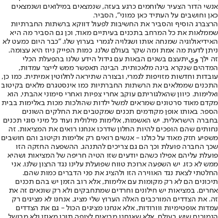
אנשי הדור הצעיר שלוחמים כרגע בעזה, שנמצאים במילואים ושנמצאים
כאן וחושבים על העתיד כאן כמוני", הסביר.
הרצברג הוסיף והסביר את החשיבות לפעול דווקא ברשתות החברתיות
שממלאות את כל המרחב בתכנים בעיתיים מאוד, וכן גם הסביר מה היא
האידיאולוגיה שמנחה אותו ושגלויה לגמרי בערוץ שלו. "כבר היום כמעט לא
ניתן לדעת מה אמת ומה שקר בעולם שלנו. כמות הפייק ניוז היא עצומה.
זה ילך ويיתעצם בשנים הבאות עם גידול הידע שלנו בהפעלת הכלי
המדהים שנקרא בינה מלאכותית. הבינה תאפשר ממש לייצר עמדות,
עובדות וחדשות מזויפות לגמרי, ובצורה שתיראה לחלוטין אמיתית. כמו כן,
התכנים שממלאים את הרשתות החברתיות כמו אינסטגרם מלאים בקיטוב
ואלימות. כיוון שהאלגוריתם עוקב אחרי צפיות ואחרי סימוני אהבתי, הוא
מקדם מאוד סרטונים שמראים למשל ילדות שהולכות מכות באלימות בבית
הספר. באותו אופן מקודמים תכנים שמקטבים את החלקים השונים
בחברה הישראלית. יש האשמות, אלימות מילולית ועוד כל מיני סוגי תכנים
נחותים שהם הופכים להיות החלון שדרכו אנחנו רואים את המציאות. זה
משפיע חזק מאוד על כולנו - אנשים רואים רק אלימות וקיטוב והם חושבים
שכך החברה פועלת וכך הם גם צריכים להתנהג. ההשפעה החזקה הזו
פועלת עליהם אפילו כשהם יודעים שזו הטיה חריפה של המציאות ושהיא
ממש לא כזו. יש השפעה ארוכת טווח שפועלת עלינו נגד הרצון שלנו. אני
החלטתי לצאת נגד האווירה הזו ולהציג את פני הדברים כמות שהם.
תיכונים הם לא רק מקומות עם אלימות, אלא רוב הזמן יש בהם תכנים
אחרים. במציאות יש חילונים וחרדים שמתחבקים ולא רק שונאים זה את
זה. את הצדדים המורכבים האלה הערוץ שלי מציג. אנחנו לא מציגים רק
עמדות אופטימיות ווורודות, אלא אנחנו מציגים הכול - גם את הצדדים
הנמוכים שיש בעולם. אלא שאנחנו מביאים לצופה תוכן מאוזן ולא מבושל.