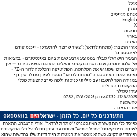
אוכל
מגזין
אנחנו מגייסים
English
X
חדשות
בארץ
האזינו
אורי הרצברג (מתחת לרדאר): "צעיר שרוצה להתעדכן - ייכנס קודם
לאינסטגרם"
הצעיר הישראלי מבלה בממוצע ארבע שעות ביום באינסטגרם • במציאות
של אלגוריתמים, שבה הפרובוקטיבי והאלים הוא גם הנצפה ביותר – איך
יוצרים תוכן שמנגיש את המלחמה, הפוליטיקה והכלכלה לדור ה-Z? •
מייסד עמוד האינסטגרם "מתחת לרדאר" מספר לעידן טנדלר איך דף
במגירה הפך לחשבון עם מיליוני כניסות ולמה סירב להצעות מכלי
התקשורת הגדולים
עידן טנדלר
17/8/2025, 07:32
,עודכן
17/8/2025, 07:32
0
השמעה
אורי הרצברג
מייסד כלי התקשורת האינסטגרמי "מתחת לרדאר", אורי הרצברג, התארח
לשיחה בפודקאסט 'בשביל ישראל' ושוחח עם עידן טנדלר על כלי התקשורת
הייחודי שהקים, כשהוא מספר את המטרות הייחודיות שלו בחדשות שהוא