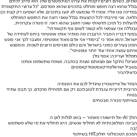
שונים, כשהם רוצים לקנות את ערוץ האינסטגרם שלו. הוא סירב לכולם
בגלל שהוא רצה חופש מוחלט בתכנים שהוא מפרסם. "כל ערוצי התקשורת
במדינה פנו אליי. אמרו לי שכמעט לא יגעו בתכנים, אלא ישפיעו רק קצת וכן
הלאה. אני סירבתי לכל ההצעות בגלל שאני רוצה את החופש המוחלט
להעלות כל תוכן חדשותי שאני חושב שהוא ראוי. זו מטרה עקרונית,
ובגללה אני עצמאי ולא קשור לשום גוף תקשורתי".
בסוף דבריו הסביר הרצברג מה מותיר אותו אופטימי ביחס לעתידה של
ישראל, והוא אמר כי "ביסודי אני אדם מאוד אופטימי, ומעבר לכך אני פוגש
המון צעירים כמוני בישראל והם כולם מגויסים ורוצים לשנות. והמפגש
איתם עושה אותי עוד יותר אופטימי".
תמלול ועריכה: אסף גולן
טעינו? נתקן! אם מצאתם טעות בכתבה, נשמח שתשתפו אותנו
בשביל ישראל
פודקאסט
פודקאסטים
כדאי
להכיר
הסוד של איינשטיין שיגדיל לכם את הפנסיה
הריבית דריבית עובדת לטובתכם רק אם תתחילו מוקדם. כך תבנו עתיד
בטוח
בשיתוף מנורה מבטחים
אל תישארו מאחור – בואו לגלות לאן ה-AI הולך
הבינה המלאכותית לא תחליף אנשים, היא תחליף את מי שלא משתמש
בה!
בשיתוף HIT,המכון הטכנולוגי חולון