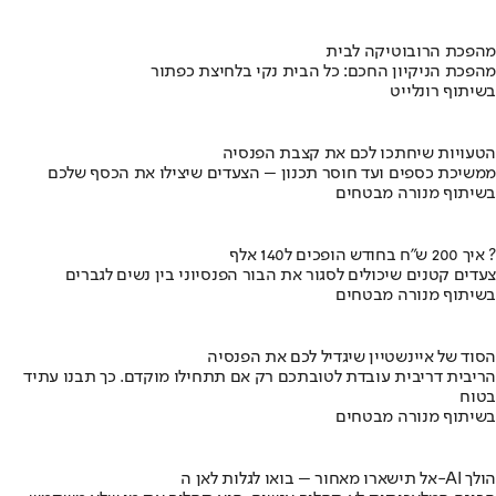
מהפכת הרובוטיקה לבית
מהפכת הניקיון החכם: כל הבית נקי בלחיצת כפתור
בשיתוף רונלייט
הטעויות שיחתכו לכם את קצבת הפנסיה
ממשיכת כספים ועד חוסר תכנון – הצעדים שיצילו את הכסף שלכם
בשיתוף מנורה מבטחים
איך 200 ש"ח בחודש הופכים ל140 אלף ?
צעדים קטנים שיכולים לסגור את הבור הפנסיוני בין נשים לגברים
בשיתוף מנורה מבטחים
הסוד של איינשטיין שיגדיל לכם את הפנסיה
הריבית דריבית עובדת לטובתכם רק אם תתחילו מוקדם. כך תבנו עתיד
בטוח
בשיתוף מנורה מבטחים
אל תישארו מאחור – בואו לגלות לאן ה-AI הולך