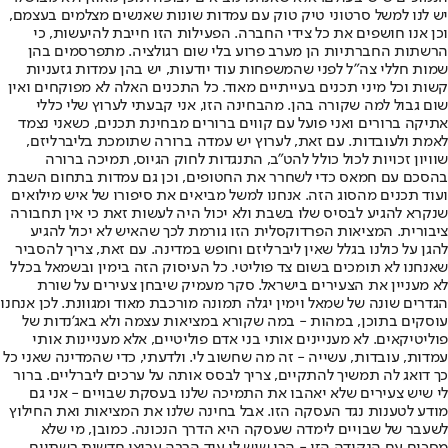
יש לנו למשל סרטוני טיק טוק עם עמדות שונות שאנשים מצלמים בעצמם,
וכן אנו חושפים את כל צידי החברה. הפעילות הזו חייבת להיעשות, כי
הרשתות החברתיות הן מערב פרוע בלי שום רגולציה. מתפרסמים בהן
שמות חללי צה"ל לפני שהמשפחות עוד יודעות, יש בהן עמדות גזעניות
קשות וכל מיני תכנים בעייתיים מאוד. כל התכנים האלה לא מפוקחים ואין
שום גבול למה שקורה בהן. מהבחינה הזו, אני קבעתי לערוץ שלי כללי
אתיקה ברורים ואני פועל עם קווים ברורים מבחינת תכנים, כשאני נצמד
לאמת ולעובדות. עם זאת, לערוץ יש עמדה ברורה שתומכת בליברליזם,
שוויון זכויות לכול כולל להט"ב, התנגדות לחוק הגיוס, תמיכה ברורה
בהסכם עם חמאס כדי לשחרר את החטופים, וכן גם עמדות בתחום השבת
ועוד תכנים מהסוג הזה. אנחנו למשל מביאים את סיפורו של איש מילואים
שנקרא להגיע לבסיס שלו בשבת ולא יכול היה לעשות זאת כי אין תחבורה
ציבורית. המציאות הפרדוקסלית הזו גורמת לכך שהאיש לא יכול להגיע
להגן על כולנו בגלל שאין ליברליזם וחופש במדינה. עם זאת, צריך להסביר
שאנחנו לא תומכים בשום צד פוליטי. כל העיסוק הזה בימין ובשמאל בכלל
לא מעניין את הצעירים בישראל. סקר מעמיק שיבחן צעירים על שורת
הגדרים שונה של שמאל וימין יגלה תמונה מורכבת מאוד ומגוונת. לכן אנחנו
עוסקים בתוכן, במהות - במה שקורא במציאות עצמה ולא באג'נדות של
פוליטיקאים. לא מעניינים אותי בני אדם פוליטיים, אלא מעניינות אותי
עמדות, עובדות, עשייה - זה מה שחשוב לי. ולדעתי, כדי שהמדינה שאני כל
כך דואג לה תמשיך להתקיים, צריך לבסס אותה על ערכים ליברליים. ברור
לי שיש צעירים שלא יאהבו את התמיכה שלנו בעסקת שבויים - אני גם
מודע לטענות נגד העסקה הזו. אבל בחינה שלנו את המציאות ואת החילוץ
לשעבר של שבויים לימדה שעסקה היא הדרך הנכונה. כמובן, מי שלא
מסכים עם הנקודה הזו - הרי שיש לו עוד הרבה ערוצי חדשות רשתיים