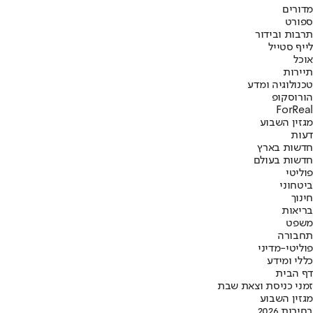
מדורים
ספורט
תרבות ובידור
לייף סטייל
אוכל
תיירות
טכנולוגיה ומדע
הורוסקופ
ForReal
מגזין השבוע
דעות
חדשות בארץ
חדשות בעולם
פוליטי
ביטחוני
חינוך
בריאות
משפט
תחבורה
פוליטי-מדיני
כללי ומידע
דף הבית
זמני כניסת וצאת שבת
מגזין השבוע
בחירות 2026