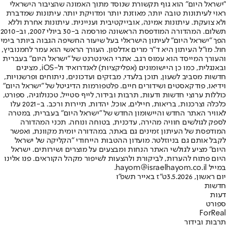
"ישראל היום" הוא גוף תקשורת שנוסד מתוך האמונה שהציבור הישראלי
ראוי לעיתונות טובה יותר, מאוזנת יותר ומדויקת יותר. עיתונות שמדברת
ולא צועקת. עיתונות אמינה, אובייקטיבית ועניינית. עיתונות אחרת וללא
תשלום. המהדורה המודפסת הראשונה פורסמה ב-30 ביולי 2007, וב-2010
הפך "ישראל היום" לעיתון הישראלי בעל שיעור החשיפה הגבוה ביותר בימי
חול. מו"ל העיתון היא ד"ר מרים אדלסון. העורך הראשי הוא עמר לחמנוביץ,
והעורך המייסד הוא עמוס רגב. אתרי האינטרנט של "ישראל היום" בעברית
ובאנגלית, כמו כן היישומונים (אפליקציות) לאנדרואיד ול-iOS, מציגים
חדשות מסביב לשעון, תוכן בלעדי, מבזקים ועדכונים, ניתוחים ופרשנויות,
וידיאו, פודקאסטים ושידורים חיים. פלטפורמות הדיגיטל של "ישראל היום"
כוללות ערוצי חדשות ודעות, תרבות ובידור, לייף סטייל, טכנולוגיה, ספורט,
כלכלה וצרכנות, בריאות, חיילים, אוכל, יהדות, תיירות ורכב. ב-2021 עלו
לאוויר האתר החדש והיישומון החדש של "ישראל היום" בעברית, במטרה
לספק לגולשים חוויה מהירה, עדכנית, בטוחה ונוחה. תכני המהדורה
המודפסת של העיתון זמינים גם באתר, במהדורה יומית מקוונת, ואפשר
לקבל אותם גם בניוזלטר. מועדון ההטבות הייחודי "הקליקה של ישראל
היום" מציע לגולשי האתר הנחות ומבצעים על מוצרים ושירותים. ישראל
היום פתוח להערות, לביקורת ולהצעות לשיפור מקהל הקוראים. פנו אלינו
במייל hayom@israelhayom.co.il.
יום ראשון, 3.5.2026
ט"ז באייר תשפ"ו
חדשות
דעות
ספורט
ForReal
תרבות ובידור