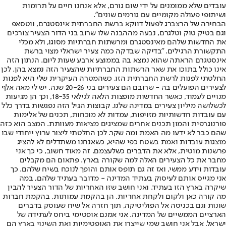
עובדים שלא ממומנים על ידי שום גורם, אלא אנחנו חיים על תרומות
ושיתופי פעולה מקומיים עם גורמים שונים".
הבחירה של הרצברג לפעול דווקא ברשת החברתית אינסטגרם, ווטסאפ
וגם בטיק טוק וטלגרם, נבעה מההבנה שלו שרוב בני הדור הצעיר צורכים
את החדשות שלהם מאינסטגרם ומרשתות חברתיות מסוגו, ולא מכלי
התקשורת הרגילים. "בדיקה שבדקה כמה צעיר ישראלי מצוי ברשת
אינסטגרם הראתה שהוא נמצא בה בממוצע ארבע שעות ליום. הנתון הזה
אינו כולל בתוכו את שאר הרשתות החברתיות שהצעיר הזה נמצא בהן. לכן
החלטתי לפנות לרשת החברתית הזו, כשהמטרה העיקרית שלי היא לפנות
לצעירים הפועלים בה - שרובם הם צעירים בני 20-26 שנה. יש לי מאה אלף
מנויים לעמוד, כאשר החדשות מופצות הלאה לגילאי 18-35, וכך הן מגיעות
לכשלושה מיליון צעירים במדינה שלנו. קבוצות הגיל הזה נפגשות בדרך כלל
עם עובדות חדשותיות מזויפות, עמדות לא מוכחות, תכנים של אלימות
פורנוגרפית והמון תכנים אחרים שמציגים מציאות מעוותת. המצב הוא כזה
שהם כבר לא ידעו מה האמת ומה שקר. לכן החלטתי ליצור ערוץ ייחודי שבו
מוצגות עובדות ואמת בשטח כפי שהיא, כשאנחנו משתדלים לא להציג
פרשנות מוטית, אלא את הדברים כשלעצמם. זה מאוד חשוב, כי כך אני
מחבר את כל הצעירים האלה למה שקורה בארץ. פתאום הם מקבלים
עובדות וידע ממשי, ואז זה גם תופס אותם והופך לנוכח בשיח שלהם. כך
אני מגייס אותם לעיסוק בעתיד המדינה - מדובר בעתיד שלהם, במה
שיקרה בארץ הזו בעתיד. ואני חושב שזו האחריות של הדור הצעיר להבין
מה קורה כאן ולקום ולקחת אחריות, הן בהקמת עמותות, בהקמת חברות
שונות וגם בכניסה אל הפוליטיקה, תוך חזרה אל שיח שעוסק בדברים
הארציים הממשיים של המדינה. אני אמנם אופטימי ביחס לעתידה של
ישראל, אבל אני חושב שמי שייצרו את האופטימיות ואת השינוי בארץ הם