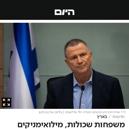
יו"ר ועדת חוץ חוץ וביטחון המודח. יולי אדלשטיין
| צילום: אורן בן חקון
חדשות
בארץ
משפחות שכולות, מילואימניקים