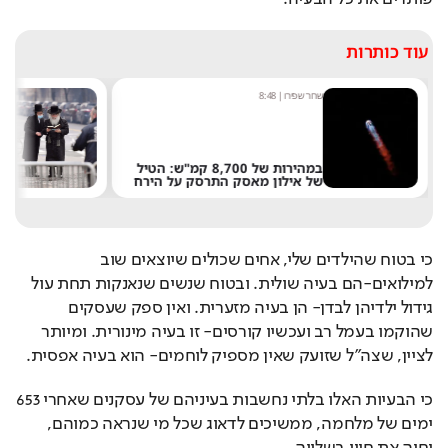
עוד כותרות
שחר שפירו
|
8:48
נ
"
במהירות של 8,700 קמ"ש: הטיל
ש
של אילון מאסק התרסק על הירח
ה
כי בטוח שהילדים שלי, אחים שכולים שיוצאים שוב 
למילואים-הם בעיה שולית. ובטוח שנשים שנאנקות תחת עול 
גידול ילדיהן לבדן- הן בעיה מזערית. ואין ספק שעסקים 
שהוקמו בעמל רב ועכשיו קורסים- זו בעיה מינורית. ומיותר 
לציין, שצה"ל שזועק שאין מספיק לוחמים- הוא בעיה אפסית.
כי הבעיות האלו בלתי נחשבות בעיניהם של עסקנים שאחרי 653 
ימים של מלחמה, ממשיכים לדאוג שכל מי שנראה כמוהם, 