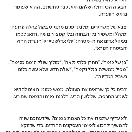
יחיה את חייו בשלווה.
והבעיה הכי גדולה שלהם היא, כבר ניחשתם, ההוא שעומד 
בראש הוועדה.
וצבא של משחירים ומלביני פנים מתגייס בקול צהלה פרועה. 
ומקלל ומשמיץ בלי הבחנה ובלי קמצוץ בושה. ודואג לסמן 
בעיגול אדום את ה-מטרה: "יולי אדלשטיין יו"ר ועדת החוץ 
והביטחון הנורא".
"בן של כומר", "חתרן בלתי נלאה", "מוליך שולל וזומם מזימה", 
"מפיל ממשלה בגלל נקמה", "עולה חדש שלא עשה כלום 
בשביל המדינה".
ורבים כל כך שרואים את העוולה, ממש כמוני, רוצים להקיא 
לשמע החרפה, של לשון הרע, הלבנת פנים והוצאת שם רע.
ולא עדיף שתגידו את כל האמת בפנים? שלדעתכם שווה 
להמשיך ולהכנע לאיומי העסקנים החרדים, כדי שדווקא 