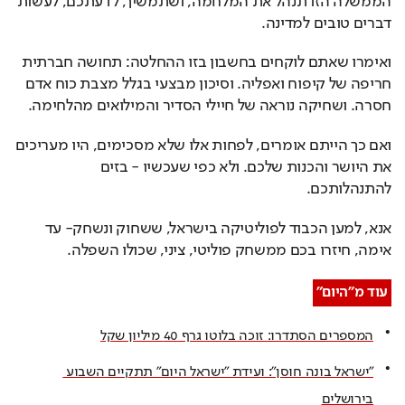
הממשלה הזו תנהל את המלחמה, ושתמשיך, לדעתכם, לעשות 
דברים טובים למדינה.
ואימרו שאתם לוקחים בחשבון בזו ההחלטה: תחושה חברתית 
חריפה של קיפוח ואפליה. וסיכון מבצעי בגלל מצבת כוח אדם 
חסרה. ושחיקה נוראה של חיילי הסדיר והמילואים מהלחימה.
ואם כך הייתם אומרים, לפחות אלו שלא מסכימים, היו מעריכים 
את היושר והכנות שלכם. ולא כפי שעכשיו - בזים 
להתנהלותכם.
אנא, למען הכבוד לפוליטיקה בישראל, ששחוק ונשחק- עד 
אימה, חיזרו בכם ממשחק פוליטי, ציני, שכולו השפלה.
עוד מ"היום"
המספרים הסתדרו: זוכה בלוטו גרף 40 מיליון שקל
"ישראל בונה חוסן": ועידת "ישראל היום" תתקיים השבוע 
בירושלים