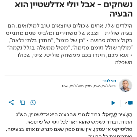
נשחקים - אבל יולי אדלשטיין הוא
הבעיה
הילדים שלי, אחים שכולים שיוצאים שוב למילואים, הם
בעיה שולית - וצבא של משחירים ומלביני פנים מתגייס
בקול צהלה פרועה • "בן של כומר", "חתרן בלתי נלאה",
"מוליך שולל וזומם מזימה", "מפיל ממשלה בגלל נקמה"
• אנא מכם, חיזרו בכם ממשחק פוליטי, ציני, שכולו
השפלה
חגי לובר
22/7/2025, 15:45
,
עודכן
22/7/2025, 15:45
7
הַשָּׂעִיר לַעֲזָאזֵל: ברור לגמרי שהבעיה היא אדלשטיין, הש"ג 
התורן. וברור כשמש שהוא ראוי לכל גינוי של עיתונאי, 
פוליטיקאי או עסקן. אין שום ספק שאם מגרשים אותו בבעיטה, 
פותרים את כל הבעיה.