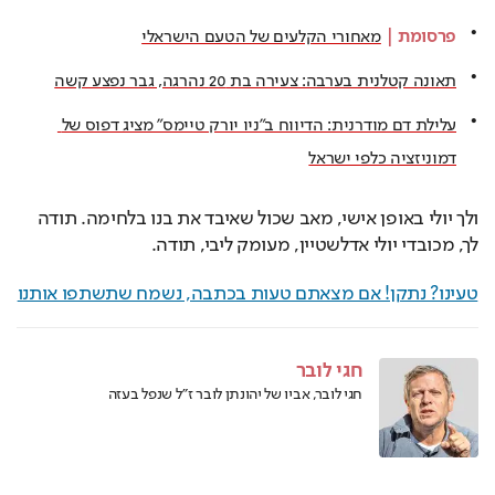
פרסומת
 | 
מאחורי הקלעים של הטעם הישראלי
תאונה קטלנית בערבה: צעירה בת 20 נהרגה, גבר נפצע קשה
עלילת דם מודרנית: הדיווח ב"ניו יורק טיימס" מציג דפוס של 
דמוניזציה כלפי ישראל
ולך יולי באופן אישי, מאב שכול שאיבד את בנו בלחימה. תודה 
לך, מכובדי יולי אדלשטיין, מעומק ליבי, תודה.
טעינו? נתקן! אם מצאתם טעות בכתבה, נשמח שתשתפו אותנו
חגי לובר
חגי לובר, אביו של יהונתן לובר ז"ל שנפל בעזה