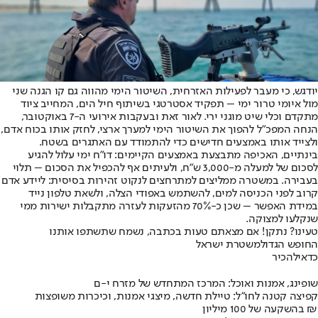
יודגש, כי מעבר לפעילות האזרחית, השיטור הימי מהווה גם קו הגנה שני
מול איומי טרור ימי – תפקיד אסטרטגי בשיתוף חיל הים, המחייב ציוד
מתקדם וכלי שיט מוגני ירי. לאור זאת ובעקבות אירועי ה-7 באוקטובר,
הנחה המפכ”ל להפוך את השיטור הימי למערך ארצי, לחזק אותו בכוח אדם,
ולצייד אותו באמצעים חדישים כדי להתמודד עם האתגרים בשטח.
בינתיים, האכיפה מתבצעת באמצעים הקיימים: דו"ח ימי עלול להגיע
לסכום של למעלה מ-3,000 ש”ח, ולעיתים אף להכפיל את הסכום – תלוי
בעבירה. במשטרה ממליצים למתרחצים לנקוט זהירות בסיסית: ליידע אדם
קרוב לפני הכניסה למים, להשתמש באפודי הצלה, ולשאת טלפון נייד
במידת האפשר – שכן כ-70% מהזעקות לעזרה מתקבלות ישירות ממי
שנקלעו למצוקה.
טעינו? נתקן! אם מצאתם טעות בכתבה, נשמח שתשתפו אותנו
החופש הגדול
משטרת ישראל
כדאי
להכיר
שופינג, אמנות ואוכל: המרכז המתחדש של מזרח י-ם
קפיצה קטנה לחו"ל: טיילת חדשה, מיצגי אמנות, וכיכרות משופצות
בהשקעה של 100 מיליון ₪