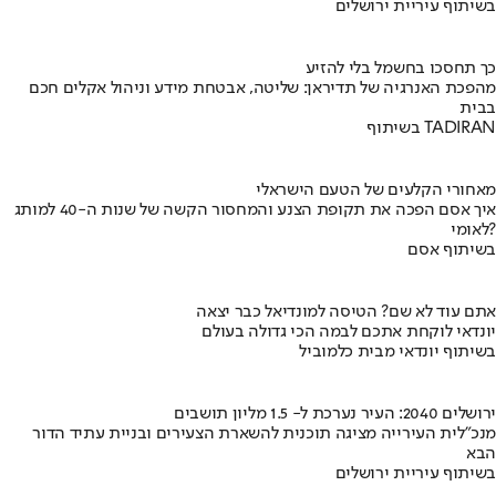
בשיתוף עיריית ירושלים
כך תחסכו בחשמל בלי להזיע
מהפכת האנרגיה של תדיראן: שליטה, אבטחת מידע וניהול אקלים חכם
בבית
בשיתוף TADIRAN
מאחורי הקלעים של הטעם הישראלי
איך אסם הפכה את תקופת הצנע והמחסור הקשה של שנות ה-40 למותג
לאומי?
בשיתוף אסם
אתם עוד לא שם? הטיסה למונדיאל כבר יצאה
יונדאי לוקחת אתכם לבמה הכי גדולה בעולם
בשיתוף יונדאי מבית כלמוביל
ירושלים 2040: העיר נערכת ל- 1.5 מליון תושבים
מנכ"לית העירייה מציגה תוכנית להשארת הצעירים ובניית עתיד הדור
הבא
בשיתוף עיריית ירושלים