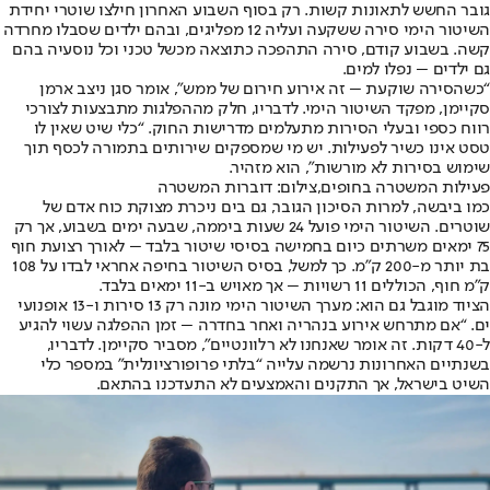
גובר החשש לתאונות קשות. רק בסוף השבוע האחרון חילצו שוטרי יחידת
השיטור הימי סירה ששקעה ועליה 12 מפליגים, ובהם ילדים שסבלו מחרדה
קשה. בשבוע קודם, סירה התהפכה כתוצאה מכשל טכני וכל נוסעיה בהם
גם ילדים – נפלו למים.
“כשהסירה שוקעת – זה אירוע חירום של ממש”, אומר סגן ניצב ארמן
סקיימן, מפקד השיטור הימי. לדבריו, חלק מההפלגות מתבצעות לצורכי
רווח כספי ובעלי הסירות מתעלמים מדרישות החוק. “כלי שיט שאין לו
טסט אינו כשיר לפעילות. יש מי שמספקים שירותים בתמורה לכסף תוך
שימוש בסירות לא מורשות”, הוא מזהיר.
פעילות המשטרה בחופים,צילום: דוברות המשטרה
כמו ביבשה, למרות הסיכון הגובר, גם בים ניכרת מצוקת כוח אדם של
שוטרים. השיטור הימי פועל 24 שעות ביממה, שבעה ימים בשבוע, אך רק
75 ימאים משרתים כיום בחמישה בסיסי שיטור בלבד – לאורך רצועת חוף
בת יותר מ-200 ק”מ. כך למשל, בסיס השיטור בחיפה אחראי לבדו על 108
ק”מ חוף, הכוללים 11 רשויות – אך מאויש ב-11 ימאים בלבד.
הציוד מוגבל גם הוא: מערך השיטור הימי מונה רק 13 סירות ו-13 אופנועי
ים. “אם מתרחש אירוע בנהריה ואחר בחדרה – זמן ההפלגה עשוי להגיע
ל-40 דקות. זה אומר שאנחנו לא רלוונטיים”, מסביר סקיימן. לדבריו,
בשנתיים האחרונות נרשמה עלייה “בלתי פרופורציונלית” במספר כלי
השיט בישראל, אך התקנים והאמצעים לא התעדכנו בהתאם.