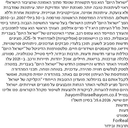
"ישראל היום" הוא גוף תקשורת שנוסד מתוך האמונה שהציבור הישראלי
ראוי לעיתונות טובה יותר, מאוזנת יותר ומדויקת יותר. עיתונות שמדברת
ולא צועקת. עיתונות אמינה, אובייקטיבית ועניינית. עיתונות אחרת וללא
תשלום. המהדורה המודפסת הראשונה פורסמה ב-30 ביולי 2007, וב-2010
הפך "ישראל היום" לעיתון הישראלי בעל שיעור החשיפה הגבוה ביותר בימי
חול. מו"ל העיתון היא ד"ר מרים אדלסון. העורך הראשי הוא עמר לחמנוביץ,
והעורך המייסד הוא עמוס רגב. אתרי האינטרנט של "ישראל היום" בעברית
ובאנגלית, כמו כן היישומונים (אפליקציות) לאנדרואיד ול-iOS, מציגים
חדשות מסביב לשעון, תוכן בלעדי, מבזקים ועדכונים, ניתוחים ופרשנויות,
וידיאו, פודקאסטים ושידורים חיים. פלטפורמות הדיגיטל של "ישראל היום"
כוללות ערוצי חדשות ודעות, תרבות ובידור, לייף סטייל, טכנולוגיה, ספורט,
כלכלה וצרכנות, בריאות, חיילים, אוכל, יהדות, תיירות ורכב. ב-2021 עלו
לאוויר האתר החדש והיישומון החדש של "ישראל היום" בעברית, במטרה
לספק לגולשים חוויה מהירה, עדכנית, בטוחה ונוחה. תכני המהדורה
המודפסת של העיתון זמינים גם באתר, במהדורה יומית מקוונת, ואפשר
לקבל אותם גם בניוזלטר. מועדון ההטבות הייחודי "הקליקה של ישראל
היום" מציע לגולשי האתר הנחות ומבצעים על מוצרים ושירותים. ישראל
היום פתוח להערות, לביקורת ולהצעות לשיפור מקהל הקוראים. פנו אלינו
במייל hayom@israelhayom.co.il.
יום שישי, 5.6.2026
כ' בסיון תשפ"ו
חדשות
דעות
ספורט
ForReal
תרבות ובידור