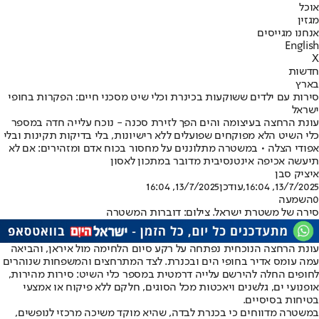
אוכל
מגזין
אנחנו מגייסים
English
X
חדשות
בארץ
סירות עם ילדים ששוקעות בכינרת וכלי שיט מסכני חיים: הפקרות בחופי
ישראל
עונת הרחצה בעיצומה והים הפך לזירת סכנה - נוכח עלייה חדה במספר
כלי השיט הלא מפוקחים שפועלים ללא רישיונות, בלי בדיקות תקינות ובלי
אפודי הצלה • במשטרה מתלוננים על מחסור בכוח אדם ומזהירים: אם לא
תיעשה אכיפה אינטנסיבית מדובר במתכון לאסון
איציק סבן
13/7/2025, 16:04
,עודכן
13/7/2025, 16:04
0
השמעה
סירה של משטרת ישראל. צילום: דוברות המשטרה
עונת הרחצה הנוכחית נפתחה על רקע סיום הלחימה מול איראן, והביאה
עמה עומס אדיר בחופי הים ובכנרת. לצד המתרחצים והמשפחות שנוהרים
לחופים החלה להירשם עלייה דרמטית במספר כלי השיט: סירות מהירות,
אופנועי ים, גלשנים ויאכטות מכל הסוגים, חלקם ללא פיקוח או אמצעי
בטיחות בסיסיים.
במשטרה מדווחים כי בכנרת לבדה, שהיא מוקד משיכה מרכזי לנופשים,