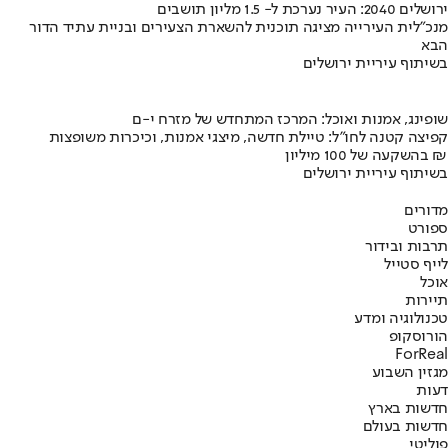
ירושלים 2040: העיר נערכת ל- 1.5 מליון תושבים
מנכ"לית העירייה מציגה תוכנית להשארת הצעירים ובניית עתיד הדור
הבא
בשיתוף עיריית ירושלים
שופינג, אמנות ואוכל: המרכז המתחדש של מזרח י-ם
קפיצה קטנה לחו"ל: טיילת חדשה, מיצגי אמנות, וכיכרות משופצות
בהשקעה של 100 מיליון ₪
בשיתוף עיריית ירושלים
מדורים
ספורט
תרבות ובידור
לייף סטייל
אוכל
תיירות
טכנולוגיה ומדע
הורוסקופ
ForReal
מגזין השבוע
דעות
חדשות בארץ
חדשות בעולם
פוליטי