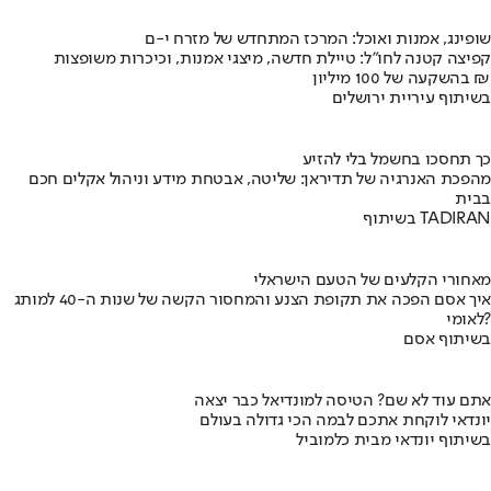
שופינג, אמנות ואוכל: המרכז המתחדש של מזרח י-ם
קפיצה קטנה לחו"ל: טיילת חדשה, מיצגי אמנות, וכיכרות משופצות
בהשקעה של 100 מיליון ₪
בשיתוף עיריית ירושלים
כך תחסכו בחשמל בלי להזיע
מהפכת האנרגיה של תדיראן: שליטה, אבטחת מידע וניהול אקלים חכם
בבית
בשיתוף TADIRAN
מאחורי הקלעים של הטעם הישראלי
איך אסם הפכה את תקופת הצנע והמחסור הקשה של שנות ה-40 למותג
לאומי?
בשיתוף אסם
אתם עוד לא שם? הטיסה למונדיאל כבר יצאה
יונדאי לוקחת אתכם לבמה הכי גדולה בעולם
בשיתוף יונדאי מבית כלמוביל