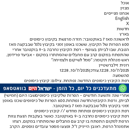
אוכל
מגזין
אנחנו מגייסים
English
X
חדשות
בארץ
לראשונה מאז 7 באוקטובר: חזרה מרגשת בקיבוץ כיסופים
600 הפרות של הקיבוץ, ששכנו באופן זמני בקיבוץ גלגל שבבקעה מאז
הטבח, שבו לביתן בעוטף • רפת הקיבוץ נחרבה ב-9 בוקטובר אחרי
שהתפתח במקום קרב עם מחבלים שהסתתרו במקום • אביעד פרידמן,
ראש מנהלת תקומה: "סמל לשיקום ולצמיחה"
רונית זילברשטיין
10/7/2025, 12:28
,עודכן
10/7/2025, 12:28
0
השמעה
רפת הקיבוץ כיסופים החדשה נפתחת. צילום: קיבוץ כיסופים
אחרי שנה ותשעה חודשים - הפרות של
קיבוץ כיסופים
שבו היום (חמישי)
לביתן, ו
רפת הקיבוץ
החדשה נפתחת.
600 הפרות של כיסופים שכנו באופן
זמני בקיבוץ גלגל שבבקעה מאז 7 באוקטובר.
רפת הקיבוץ כיסופים נפתחת מחדש // קיבוץ כיסופים
רפת קיבוץ כיסופים נחרבה ב-9 באוקטובר, כאשר בעקבות הגעת צוות
הרפת למקום התפתח בו קרב עם מחבלים שהסתתרו במקום, רצחו
את
מנהל הרפת, ראובן הייניק ז"ל
, ופצעו מספר עובדים נוספים. הקרב