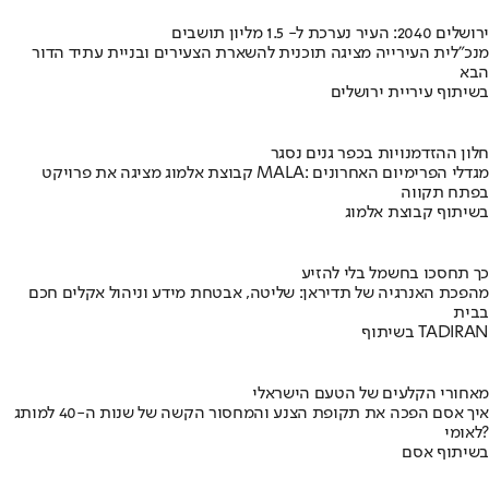
ירושלים 2040: העיר נערכת ל- 1.5 מליון תושבים
מנכ"לית העירייה מציגה תוכנית להשארת הצעירים ובניית עתיד הדור
הבא
בשיתוף עיריית ירושלים
חלון ההזדמנויות בכפר גנים נסגר
קבוצת אלמוג מציגה את פרויקט MALA: מגדלי הפרימיום האחרונים
בפתח תקווה
בשיתוף קבוצת אלמוג
כך תחסכו בחשמל בלי להזיע
מהפכת האנרגיה של תדיראן: שליטה, אבטחת מידע וניהול אקלים חכם
בבית
בשיתוף TADIRAN
מאחורי הקלעים של הטעם הישראלי
איך אסם הפכה את תקופת הצנע והמחסור הקשה של שנות ה-40 למותג
לאומי?
בשיתוף אסם