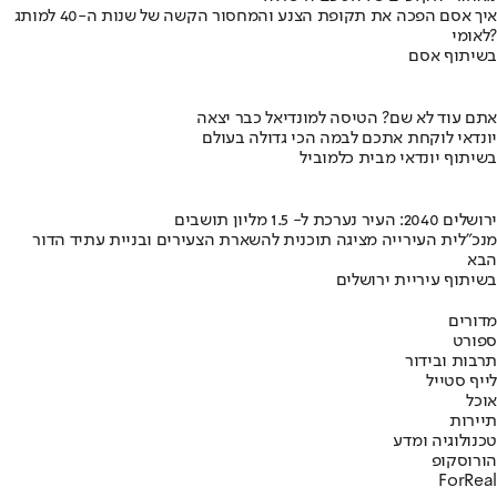
איך אסם הפכה את תקופת הצנע והמחסור הקשה של שנות ה-40 למותג
לאומי?
בשיתוף אסם
אתם עוד לא שם? הטיסה למונדיאל כבר יצאה
יונדאי לוקחת אתכם לבמה הכי גדולה בעולם
בשיתוף יונדאי מבית כלמוביל
ירושלים 2040: העיר נערכת ל- 1.5 מליון תושבים
מנכ"לית העירייה מציגה תוכנית להשארת הצעירים ובניית עתיד הדור
הבא
בשיתוף עיריית ירושלים
מדורים
ספורט
תרבות ובידור
לייף סטייל
אוכל
תיירות
טכנולוגיה ומדע
הורוסקופ
ForReal