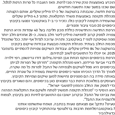
הוכרע באמצעות טנק שירה פגז לרפת. מאז הועברו כל פרות הרפת לגלגל,
שם שכנו במשך שנה ותשעה חודשים.
ברפת חדשה, שנבנתה בהשקעה של כ-17 מיליון שקלים, אותם הקצתה
מנהלת תקומה באמצעות משרד החקלאות, מתוך 4.3 מיליון שקלים
שהעמידה תקומה לקיבוץ כולו. נזכיר כי ב-7 באוקטובר נפגעו בקיבוץ
כיסופים 20 מבני ציבור ומגורים.
הרפת החדשה והחדשנית כוללת מכון חליבה בעל 40 עמדות והיא הרפת
צפויה לספק קרוב לחמישה מיליון ליטר חלב בשנה, כ-25 אחוזים חלב יותר
ממה שסיפקה לפני 7 באוקטובר, ותהיה ערוכה לגדול אף יותר, ככל שתוגדל
מכסת החלב בעתיד. מנהלת תקומה מבצעת עבודות שיקום בקיבוץ
בהשקעה של 84 מיליון שקלים. עבודות השיקום צפויות להסתיים בדצמבר
2025, אז יוכלו כל התושבים לשוב לבתיהם.
הרפת בכיסופים וטקס הנחת אבן הפינה,צילום: דודו גרינשפן, רפי דלויה
לדברי אביעד פרידמן, ראש מנהלת תקומה: "חזרתן של הפרות לביתן
בכיסופים היא סמל לשיקום ולצמיחה של החבל. למרות כל מה שקרה,
לאורך כל הדרך הוכיחו אנשי כיסופים נחישות בשמירה על שגרת החיים,
באותה מידה בה הם מפגינים נחישות למען שיקום וצמיחת הקיבוץ.
העוסקים במלאכת הרפת כבר נמצאים כאן בכיסופים, והם נשארים בקיבוץ
כדי לספק את החלב והמזון לתושבי ישראל".
הוא הוסיף כי "מנהלת תקומה תמשיך לפתח ולשקם את החקלאות המהוה
את צביונו של החבל, ובקרוב ישובו גם התושבים לחיות כאן בקיבוץ, לצמוח
ולהצמיח את החבל".
טעינו? נתקן! אם מצאתם טעות בכתבה, נשמח שתשתפו אותנו
7 באוקטובר
מלחמת חרבות ברזל
עוטף עזה
תחקיר קיבוץ כיסופים
כדאי
להכיר