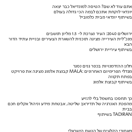
אתם עוד לא שם? הטיסה למונדיאל כבר יצאה
יונדאי לוקחת אתכם לבמה הכי גדולה בעולם
בשיתוף יונדאי מבית כלמוביל
ירושלים 2040: העיר נערכת ל- 1.5 מליון תושבים
מנכ"לית העירייה מציגה תוכנית להשארת הצעירים ובניית עתיד הדור
הבא
בשיתוף עיריית ירושלים
חלון ההזדמנויות בכפר גנים נסגר
קבוצת אלמוג מציגה את פרויקט MALA: מגדלי הפרימיום האחרונים
בפתח תקווה
בשיתוף קבוצת אלמוג
כך תחסכו בחשמל בלי להזיע
מהפכת האנרגיה של תדיראן: שליטה, אבטחת מידע וניהול אקלים חכם
בבית
בשיתוף TADIRAN
מאחורי הקלעים של הטעם הישראלי