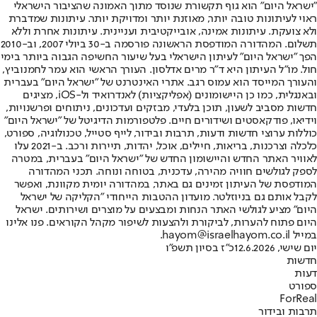
"ישראל היום" הוא גוף תקשורת שנוסד מתוך האמונה שהציבור הישראלי
ראוי לעיתונות טובה יותר, מאוזנת יותר ומדויקת יותר. עיתונות שמדברת
ולא צועקת. עיתונות אמינה, אובייקטיבית ועניינית. עיתונות אחרת וללא
תשלום. המהדורה המודפסת הראשונה פורסמה ב-30 ביולי 2007, וב-2010
הפך "ישראל היום" לעיתון הישראלי בעל שיעור החשיפה הגבוה ביותר בימי
חול. מו"ל העיתון היא ד"ר מרים אדלסון. העורך הראשי הוא עמר לחמנוביץ,
והעורך המייסד הוא עמוס רגב. אתרי האינטרנט של "ישראל היום" בעברית
ובאנגלית, כמו כן היישומונים (אפליקציות) לאנדרואיד ול-iOS, מציגים
חדשות מסביב לשעון, תוכן בלעדי, מבזקים ועדכונים, ניתוחים ופרשנויות,
וידיאו, פודקאסטים ושידורים חיים. פלטפורמות הדיגיטל של "ישראל היום"
כוללות ערוצי חדשות ודעות, תרבות ובידור, לייף סטייל, טכנולוגיה, ספורט,
כלכלה וצרכנות, בריאות, חיילים, אוכל, יהדות, תיירות ורכב. ב-2021 עלו
לאוויר האתר החדש והיישומון החדש של "ישראל היום" בעברית, במטרה
לספק לגולשים חוויה מהירה, עדכנית, בטוחה ונוחה. תכני המהדורה
המודפסת של העיתון זמינים גם באתר, במהדורה יומית מקוונת, ואפשר
לקבל אותם גם בניוזלטר. מועדון ההטבות הייחודי "הקליקה של ישראל
היום" מציע לגולשי האתר הנחות ומבצעים על מוצרים ושירותים. ישראל
היום פתוח להערות, לביקורת ולהצעות לשיפור מקהל הקוראים. פנו אלינו
במייל hayom@israelhayom.co.il.
יום שישי, 12.6.2026
כ"ז בסיון תשפ"ו
חדשות
דעות
ספורט
ForReal
תרבות ובידור