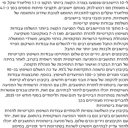
ל-10 היישובים שנפגעו בצורה הקשה ביותר הוקצו כ-1.1 מיליארד שקל, פי
4 מאומדן מס רכוש לנזק באותם יישובים. תקציבי פיתוח נוספים בסך כ-4.1
מיליארד שקלים הוקצו לתוכנית החומש לטובת שדרוג והתאמה של
תשתיות, מיגון ומבני ציבור ביישובים.
השלמת עבודות שיפוץ קריטיות
ב-3 מתוך 10 מהיישובים בעלי הפגיעה הקשה ביותר הושלמו עבודות
השיפוץ הקריטיות לחזרת התושבים. מאז ה-7 באוקטובר משקיעה
המנהלת בשיתוף הרשויות המקומיות, גורמי מקצוע, משרדי הממשלה
וקהילות החבל מאמצים רבים כדי להשלים את עבודות השיקום הפיזי
ביישובים ולבנות טוב יותר את החבל.
בקיבוצים רעים, נירים וכרם שלום הסתיימו עבודות השיפוץ הקריטיות
לחזרת התושבים והמניעה השיקומית תוסר רשמית בקרוב, לאחר בחינה
של חברת הבקרה ואישור ועדת התמיכות של מנהלת תקומה.
בקיבוץ רעים נרשמה התקדמות של 95%. עד כה הושלם השיפוץ בכ-90
מבני מגורים מתוך כ-100 המיועדים לשיפוץ. בנוסף, מתבצעות עבודות
תכנון להקמה של עשרה מבני מגורים חדשים. בקיבוץ רעים לא קיימת
מניעה ביטחונית לחזרת התושבים, ולכן עם ההסרה הרשמית של המניעה
השיקומית יוכלו התושבים לחזור לבתיהם. עם זאת, תינתן עבורם אפשרות
לשהות בפתרונות הביניים עד תום שנת הלימודים בסוף חודש יוני 2025,
לחברים שיהיו מעוניינים בכך.
מניעות ביטחוניות
בקיבוץ עין השלושה צפויות להסתיים עבודות השיפוץ הקריטיות לחזרת
התושבים בקרוב וגם בו תוסר המניעה השיקומית בהתאם. עם זאת, יחד
עם הקיבוצים נירים וכרם שלום, בשל מניעה ביטחונית התושבים לא יוכלו
לחזור עדיין לבתיהם וימשיכו לשהות בפתרונות דיור זמניים, במימון