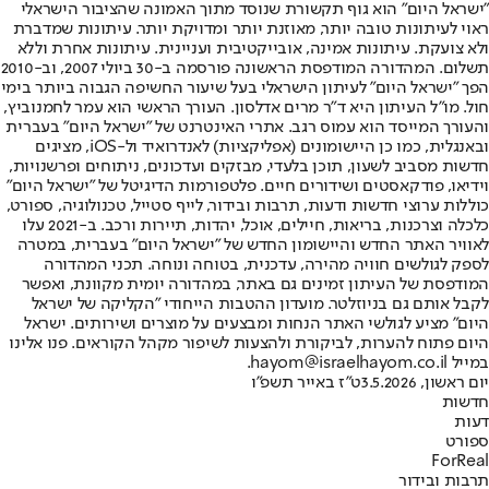
"ישראל היום" הוא גוף תקשורת שנוסד מתוך האמונה שהציבור הישראלי
ראוי לעיתונות טובה יותר, מאוזנת יותר ומדויקת יותר. עיתונות שמדברת
ולא צועקת. עיתונות אמינה, אובייקטיבית ועניינית. עיתונות אחרת וללא
תשלום. המהדורה המודפסת הראשונה פורסמה ב-30 ביולי 2007, וב-2010
הפך "ישראל היום" לעיתון הישראלי בעל שיעור החשיפה הגבוה ביותר בימי
חול. מו"ל העיתון היא ד"ר מרים אדלסון. העורך הראשי הוא עמר לחמנוביץ,
והעורך המייסד הוא עמוס רגב. אתרי האינטרנט של "ישראל היום" בעברית
ובאנגלית, כמו כן היישומונים (אפליקציות) לאנדרואיד ול-iOS, מציגים
חדשות מסביב לשעון, תוכן בלעדי, מבזקים ועדכונים, ניתוחים ופרשנויות,
וידיאו, פודקאסטים ושידורים חיים. פלטפורמות הדיגיטל של "ישראל היום"
כוללות ערוצי חדשות ודעות, תרבות ובידור, לייף סטייל, טכנולוגיה, ספורט,
כלכלה וצרכנות, בריאות, חיילים, אוכל, יהדות, תיירות ורכב. ב-2021 עלו
לאוויר האתר החדש והיישומון החדש של "ישראל היום" בעברית, במטרה
לספק לגולשים חוויה מהירה, עדכנית, בטוחה ונוחה. תכני המהדורה
המודפסת של העיתון זמינים גם באתר, במהדורה יומית מקוונת, ואפשר
לקבל אותם גם בניוזלטר. מועדון ההטבות הייחודי "הקליקה של ישראל
היום" מציע לגולשי האתר הנחות ומבצעים על מוצרים ושירותים. ישראל
היום פתוח להערות, לביקורת ולהצעות לשיפור מקהל הקוראים. פנו אלינו
במייל hayom@israelhayom.co.il.
יום ראשון, 3.5.2026
ט"ז באייר תשפ"ו
חדשות
דעות
ספורט
ForReal
תרבות ובידור