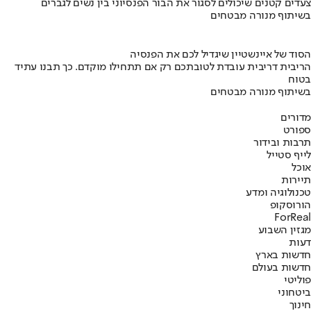
צעדים קטנים שיכולים לסגור את הבור הפנסיוני בין נשים לגברים
בשיתוף מנורה מבטחים
הסוד של איינשטיין שיגדיל לכם את הפנסיה
הריבית דריבית עובדת לטובתכם רק אם תתחילו מוקדם. כך תבנו עתיד
בטוח
בשיתוף מנורה מבטחים
מדורים
ספורט
תרבות ובידור
לייף סטייל
אוכל
תיירות
טכנולוגיה ומדע
הורוסקופ
ForReal
מגזין השבוע
דעות
חדשות בארץ
חדשות בעולם
פוליטי
ביטחוני
חינוך