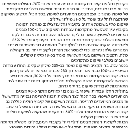
בקיבוץ נחל עוז קצב התקדמות הבנייה עומד על כ-70%. הושלמו שיפוצים
בכ-70 מבני מגורים, ועוד כ-80 מבני מגורים נמצאים בשלבים מתקדמים
של שיפוץ מתוך כ-250 מבנים המיועדים לשיפוץ בסך הכול. תקציב השיקום
שהוקצה לנחל עוז עומד על כ-51 מיליון שקלים.
שיקום פיזי בשכונת אורנים בקיבוץ נחל עוז,צילום: מנהלת תקומה
בקיבוץ עין השלושה מתקדמות עבודות השיקום של כ-100 מבנים
המיועדים לשיפוץ, כאשר בחלקם הושלמו העבודות זה מכבר וחלקם
נמצאים בשלבי שיפוץ מתקדמים. קצב הבנייה בקיבוץ עומד על 85%
ולאחרונה הוקמו ארבעה מבני "חלף דיור" חדשים עבור משפחות שבתי
המגורים שלהן נהרסו, כדי לאפשר את חזרתן לקיבוץ יחד עם הקהילה
כולה. תקציב השיקום בעין השלושה נאמד בכ-18 מיליון שקלים.
יישובים בשלבי שיקום מתקדמים
בכפר עזה, בה תקציב השיקום נאמד בכ-203 מיליון שקלים, החלו עבודות
השיפוץ בכ-100 מבני מגורים מתוך 280 מבנים המיועדים לשיפוץ בסך
הכול. קצב ההתקדמות הנוכחי בקיבוץ עומד על כ-30%, והוא מתבצע
בהתאם להתקדמות השיח הקהילתי והליכי שיתוף הציבור ביישוב לצד
התארגנות לעבודות שיקום בהיקף נרחב.
בחולית החלו עבודות שיפוץ ב-25 מבני מגורים מתוך כ-90 מבנים
המיועדים לשיפוץ בסך הכול, לצד השלמת תכנון להריסה ובנייה מחדש של
16 מבנים המיועדים להריסה. תכנית השיקום של קיבוץ חולית כוללת גם
עבודות תשתית בהיקף נרחב בדגש של שדרוג תשתיות החשמל ביישוב.
קצב הביצוע הנוכחי עומד על כ-30%, והתקציב שהוקצה לשיקום חולית
עומד על כ-55 מיליון שקלים.
הכנות לקראת הנחת מבנים ׳חלף דיור׳ בקיבוץ רעים,צילום: מנהלת תקומה
בכיסופים תקציב השיקום עומד על כ-84 מיליון שקל ועבודות השיפוץ