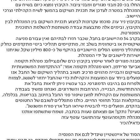
החלו בכ-20 מבני מגורים ומבני ציבור. הקיבוץ נמצא כיום בשיח עם
המנהלת במטרה לעדכן את תכנית השיקום בהמשך לשיח הקהילתי וצרכי
היישוב.
בקיבוץ ניר עוז, סוכמו עקרונות לביצוע תכנית השיקום בין המנהלת לבין
הקיבוץ, ובימים אלה מתבצעת עבודה משותפת להשלמת התוכנית
המפורטת.
בקרב 34 מהיישובים בחבל, שכבר חזרו לבתיהם ואין עבורם מניעה
שיקומית או ביטחונית בשלב זה, מתקיימים תהליכי בינוי מתקדמים כחלק
מתהליך מימוש הסלים היישוביים בהיקף של כ-800 מיליון שקל, שניתנו
ישירות ליישובים על ידי המנהלת.
מבנה מגורים לאחר שיפוץ בקיבוץ כרם שלום,צילום: מנהלת תקומה
אביעד פרידמן, ראש מנהלת תקומה אמר: "ההתקדמות המשמעותית
בשיקום והבנייה מהווים מרכיב חשוב בתהליך השיקום של החבל. אנו
פועלים ביחד עם המועצות והקהילות כדי שהחבל יחזור לשגשג, לצמוח
ולפרוח גם בהיבט הדמוגרפי. כבר עכשיו ניתן לראות בחבל את
ההתחדשות, הבנייה, ההרחבות והשדרוגים, ואנחנו נמשיך בעבודה
המשותפת עם הקהילות למען שיפור פני החבל בחינוך, בבריאות, בכלכלה,
בחקלאות ובכל תחומי החיים. כולנו מתפללים לשובם של החטופים
בהקדם, ופועלים כדי להבטיח שיראו חבל ארץ פורח ומשגשג".
טעינו? נתקן! אם מצאתם טעות בכתבה, נשמח שתשתפו אותנו
מנהלת תקומה
עוטף עזה
תושבי עוטף עזה
כדאי
להכיר
הסוד של איינשטיין שיגדיל לכם את הפנסיה