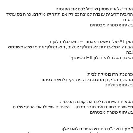
הסוד של איינשטיין שיגדיל לכם את הפנסיה
הריבית דריבית עובדת לטובתכם רק אם תתחילו מוקדם. כך תבנו עתיד
בטוח
בשיתוף מנורה מבטחים
אל תישארו מאחור – בואו לגלות לאן ה-AI הולך
הבינה המלאכותית לא תחליף אנשים, היא תחליף את מי שלא משתמש
בה!
בשיתוף HIT,המכון הטכנולוגי חולון
מהפכת הרובוטיקה לבית
מהפכת הניקיון החכם: כל הבית נקי בלחיצת כפתור
בשיתוף רונלייט
הטעויות שיחתכו לכם את קצבת הפנסיה
ממשיכת כספים ועד חוסר תכנון – הצעדים שיצילו את הכסף שלכם
בשיתוף מנורה מבטחים
איך 200 ש"ח בחודש הופכים ל140 אלף ?