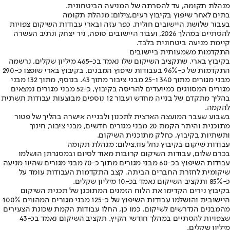
מנהלת תקומה, עד להסרתה של המניעה הביטחונית.
בתים לאחר שיפוץ בקיבוץ רעים,צילום: מנהלת תקומה
בעבור שלושת היישובים חולית, כפר עזה ובארי עבודות השיקום צפויות
להסתיים במהלך 2026, ועבור היישובים סופה, ניר יצחק ונתיב העשרה
קיימת מניעה ביטחונית בלבד.
התקדמות משמעותית ביישובים
בקיבוץ בארי, שתקציב השיקום שלו נאמד בכ-465 מיליון שקלים, נרשמה
התקדמות של כ-96% בעבודות שיפוץ המבנים. בקיבוץ בארי שופצו כ-290
מבני מגורים מתוך 340 ו-25 מבני ציבור מתוך 43. בנוסף, מתוך 132 מבני
מגורים המסווגים כמיועדים להריסה בקיבוץ, כ-52 מבני מגורים נמצאים
בהליך מתקדם של בנייה מחדש ועבור 12 נוספים מבוצעות עבודות תשתית
להקמה.
בשבוע שעבר המועצה הארצית לתכנון ולבנייה אישרה בהליך של פטור
מתוכנית והיתר הקמת 20 מבני מגורים חדשים, מבני ציבור, חינוך
ותשתיות בקיבוץ, כחלק מתוכנית השיקום.
עבודות שיקום בקיבוץ נחל עוז,צילום: מנהלת תקומה
בכרם שלום, עבודות השיקום קרובות מאוד לסיום ובמסגרתן הושלמו
עבודות השיפוץ בכ-60 מבני מגורים מתוך כ-70 מבני מגורים שהיוו מניעה
שיקומית לחזרת החברים הביתה. קצב התקדמות העבודות עומד על
כ-85% ותקציב השיקום נאמד בכ-10 מיליון שקלים.
בקיבוץ נירים הקדימו את הלוח הזמנים המתוכנן של תכנית השיקום
היישובית והושלמו עבודות השיפוץ של כ-125 מבני מגורים המהווים 100%
מהמבנים הנדרשים לשיקום. כמו כן, החלו עבודות הקמת שכונת הצעירים
שצפויות להסתיים במהלך חודשי הקיץ. תקציב השיקום נאמד בכ-43
מיליון שקלים.