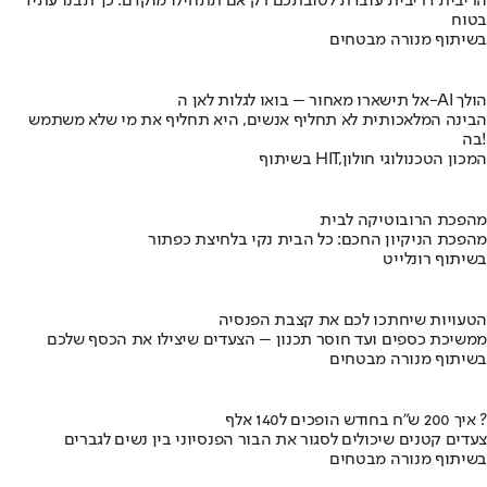
הריבית דריבית עובדת לטובתכם רק אם תתחילו מוקדם. כך תבנו עתיד
בטוח
בשיתוף מנורה מבטחים
אל תישארו מאחור – בואו לגלות לאן ה-AI הולך
הבינה המלאכותית לא תחליף אנשים, היא תחליף את מי שלא משתמש
בה!
בשיתוף HIT,המכון הטכנולוגי חולון
מהפכת הרובוטיקה לבית
מהפכת הניקיון החכם: כל הבית נקי בלחיצת כפתור
בשיתוף רונלייט
הטעויות שיחתכו לכם את קצבת הפנסיה
ממשיכת כספים ועד חוסר תכנון – הצעדים שיצילו את הכסף שלכם
בשיתוף מנורה מבטחים
איך 200 ש"ח בחודש הופכים ל140 אלף ?
צעדים קטנים שיכולים לסגור את הבור הפנסיוני בין נשים לגברים
בשיתוף מנורה מבטחים