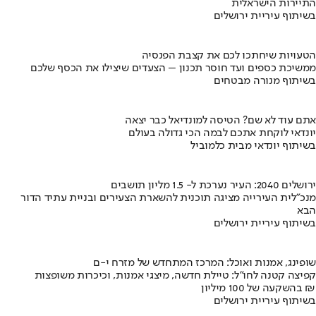
התיירות הישראלית
בשיתוף עיריית ירושלים
הטעויות שיחתכו לכם את קצבת הפנסיה
ממשיכת כספים ועד חוסר תכנון – הצעדים שיצילו את הכסף שלכם
בשיתוף מנורה מבטחים
אתם עוד לא שם? הטיסה למונדיאל כבר יצאה
יונדאי לוקחת אתכם לבמה הכי גדולה בעולם
בשיתוף יונדאי מבית כלמוביל
ירושלים 2040: העיר נערכת ל- 1.5 מליון תושבים
מנכ"לית העירייה מציגה תוכנית להשארת הצעירים ובניית עתיד הדור
הבא
בשיתוף עיריית ירושלים
שופינג, אמנות ואוכל: המרכז המתחדש של מזרח י-ם
קפיצה קטנה לחו"ל: טיילת חדשה, מיצגי אמנות, וכיכרות משופצות
בהשקעה של 100 מיליון ₪
בשיתוף עיריית ירושלים