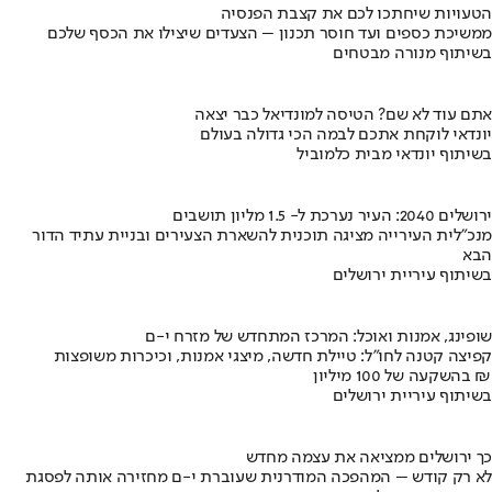
הטעויות שיחתכו לכם את קצבת הפנסיה
ממשיכת כספים ועד חוסר תכנון – הצעדים שיצילו את הכסף שלכם
בשיתוף מנורה מבטחים
אתם עוד לא שם? הטיסה למונדיאל כבר יצאה
יונדאי לוקחת אתכם לבמה הכי גדולה בעולם
בשיתוף יונדאי מבית כלמוביל
ירושלים 2040: העיר נערכת ל- 1.5 מליון תושבים
מנכ"לית העירייה מציגה תוכנית להשארת הצעירים ובניית עתיד הדור
הבא
בשיתוף עיריית ירושלים
שופינג, אמנות ואוכל: המרכז המתחדש של מזרח י-ם
קפיצה קטנה לחו"ל: טיילת חדשה, מיצגי אמנות, וכיכרות משופצות
בהשקעה של 100 מיליון ₪
בשיתוף עיריית ירושלים
כך ירושלים ממציאה את עצמה מחדש
לא רק קודש – המהפכה המודרנית שעוברת י-ם מחזירה אותה לפסגת