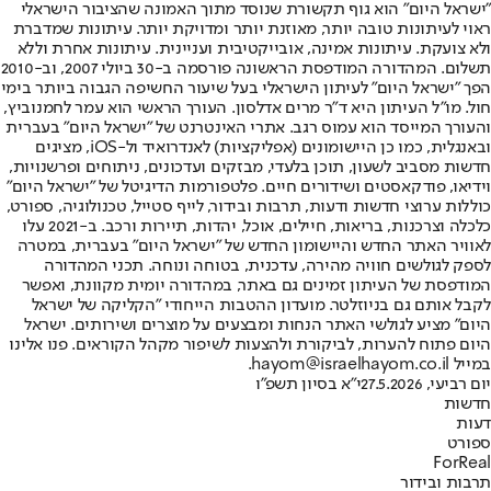
"ישראל היום" הוא גוף תקשורת שנוסד מתוך האמונה שהציבור הישראלי
ראוי לעיתונות טובה יותר, מאוזנת יותר ומדויקת יותר. עיתונות שמדברת
ולא צועקת. עיתונות אמינה, אובייקטיבית ועניינית. עיתונות אחרת וללא
תשלום. המהדורה המודפסת הראשונה פורסמה ב-30 ביולי 2007, וב-2010
הפך "ישראל היום" לעיתון הישראלי בעל שיעור החשיפה הגבוה ביותר בימי
חול. מו"ל העיתון היא ד"ר מרים אדלסון. העורך הראשי הוא עמר לחמנוביץ,
והעורך המייסד הוא עמוס רגב. אתרי האינטרנט של "ישראל היום" בעברית
ובאנגלית, כמו כן היישומונים (אפליקציות) לאנדרואיד ול-iOS, מציגים
חדשות מסביב לשעון, תוכן בלעדי, מבזקים ועדכונים, ניתוחים ופרשנויות,
וידיאו, פודקאסטים ושידורים חיים. פלטפורמות הדיגיטל של "ישראל היום"
כוללות ערוצי חדשות ודעות, תרבות ובידור, לייף סטייל, טכנולוגיה, ספורט,
כלכלה וצרכנות, בריאות, חיילים, אוכל, יהדות, תיירות ורכב. ב-2021 עלו
לאוויר האתר החדש והיישומון החדש של "ישראל היום" בעברית, במטרה
לספק לגולשים חוויה מהירה, עדכנית, בטוחה ונוחה. תכני המהדורה
המודפסת של העיתון זמינים גם באתר, במהדורה יומית מקוונת, ואפשר
לקבל אותם גם בניוזלטר. מועדון ההטבות הייחודי "הקליקה של ישראל
היום" מציע לגולשי האתר הנחות ומבצעים על מוצרים ושירותים. ישראל
היום פתוח להערות, לביקורת ולהצעות לשיפור מקהל הקוראים. פנו אלינו
במייל hayom@israelhayom.co.il.
יום רביעי, 27.5.2026
י"א בסיון תשפ"ו
חדשות
דעות
ספורט
ForReal
תרבות ובידור