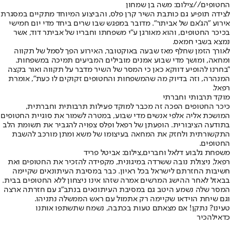
החטופים//צילום: משה בן שמחון
לצידה תופיע גם כותבת השיר קרן פלס, והביצוע המיוחד מתקיים במסגרת
אירוע "הג'אם של אביתר". מדובר במפגש שבו שרים ביחד מדי יום חמישי
בכיכר החטופים, והוא מאורגן ע"י משפחתו וחבריו של אביתר דוד, אשר
נמצא בשבי חמאס.
לאורך הזמן שחלף מאז שבעה באוקטובר, האירוע הפך לסמל של תקווה
ומחאה, ומושך מדי שבוע אמנים מובילים המביעים תמיכה במשפחות.
"בחרנו להופיע דווקא כאן כי המסר של השיר מדבר על תקווה ואור בקצה
המנהרה, וזה בדיוק מה שהמשפחות והחטופים זקוקים לו כעת", אומרת
רפאל.
מוקד תרבותי וחברתי
כיכר החטופים הפכה זה מכבר למוקד פעילות תרבותית וחברתית,
המושכת אליה אלפי אנשים מדי שבוע, במטרה לשמור את סוגיית החטופים
בתודעה הציבורית. הופעתן של רפאל ופלס צפויה להגביר את תשומת הלב
התקשורתית ולחזק את המחאה בעיצומו של משא ומתן מורכב להשבת
החטופים.
משפחת גלבוע דלאל וחברים,צילום: אביטל פריד
רפאל, ניצולת נובה ששרדה במיגונית, מקפידה להזכיר את החטופים ואת
חשיבות החזרתם לישראל בכל ראיון. כבר במסיבת העיתונאים שקיימה
בבאזל לאחר ההישג המרשים אמרה שזהו אינו ניצחון ללא החטופים בבית.
המסר שלה נשמע היטב גם במסיבת העיתונאים בנתב"ג עם חזרתה ארצה
וגם שיחת הוידאו שקיימה רק אתמול עם ראש הממשלה נתניהו.
טעינו? נתקן! אם מצאתם טעות בכתבה, נשמח שתשתפו אותנו
כדאי
להכיר