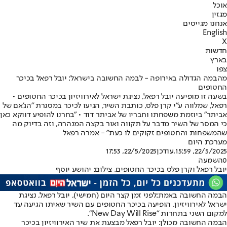
אוכל
מגזין
אנחנו מגייסים
English
X
חדשות
בארץ
צפו
מהבמה הגדולה באירופה - לבמה החשובה בישראל: יובל רפאל בכיכר
החטופים
בשעה זו מופיעה יובל רפאל, נציגת ישראל לאירוויזיון בכיכר החטופים •
רפאל, שמלווה ע"י קרן פלס, כותבת השיר, הגיעו לכיכר במסגרת "הג'אם של
אביתר" ביוזמת משפחתו וחבריו של אביתר דוד • "בחרנו להופיע דווקא כאן
כי המסר של השיר מדבר על תקווה ואור בקצה המנהרה, וזה בדיוק מה
שהמשפחות והחטופים זקוקים לו כעת" - אמרה רפאל
מערכת היום
22/5/2025, 15:59
,עודכן
22/5/2025, 17:53
0
השמעה
יובל רפאל וקרן פלס בכיכר החטופים. צילום: יהושע יוסף
הבמה החשובה באמת:
לפני זמן קצר היום (חמישי), יובל רפאל, נציגת
ישראל לאירוויזיון, הופיעה בכיכר החטופים עם השיר שאיתו הגיעה עד
למקום השני בתחרות "New Day Will Rise".
הבמה החשובה מכולן: יובל רפאל מבצעת את שיר האירוויזיון בכיכר