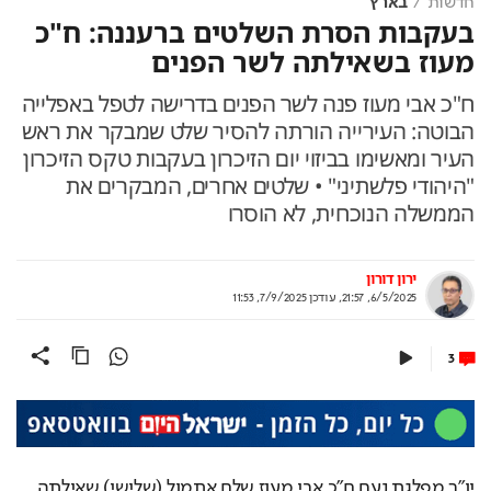
חדשות
בארץ
בעקבות הסרת השלטים ברעננה: ח"כ
מעוז בשאילתה לשר הפנים
ח"כ אבי מעוז פנה לשר הפנים בדרישה לטפל באפלייה
הבוטה: העירייה הורתה להסיר שלט שמבקר את ראש
העיר ומאשימו בביזוי יום הזיכרון בעקבות טקס הזיכרון
"היהודי פלשתיני" • שלטים אחרים, המבקרים את
הממשלה הנוכחית, לא הוסרו
ירון דורון
6/5/2025, 21:57
,
עודכן
7/9/2025, 11:53
3
יו"ר מפלגת נעם ח"כ אבי מעוז שלח אתמול (שלישי) שאילתה 