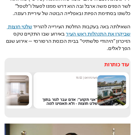
לשר הפנים משה ארבל ובה הוא דרש ממנו לפעול ו"לטפל" 
כלשונו בסתימת הפיות ובאפלייה הבוטה של עיריית רעננה.
השאילתה באה בעקבות החלטת העירייה להוריד 
שלטי חוצות 
שביקרו את התנהלות ראש העיר
 באירוע שבו התקיים טקס 
הזיכרון "היהודי פלשתיני" בבית הכנסת הרפורמי – אירוע שגם 
הפך לאלים.
עוד כותרות
מערכת היום
|
16:02
א
"אני תקוע": אדם עבר לגור בתוך
ר
שלט חוצות - ולא תאמינו למה
ב