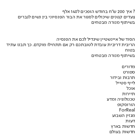
איך 200 ש"ח בחודש הופכים ל140 אלף ?
צעדים קטנים שיכולים לסגור את הבור הפנסיוני בין נשים לגברים
בשיתוף מנורה מבטחים
הסוד של איינשטיין שיגדיל לכם את הפנסיה
הריבית דריבית עובדת לטובתכם רק אם תתחילו מוקדם. כך תבנו עתיד
בטוח
בשיתוף מנורה מבטחים
מדורים
ספורט
תרבות ובידור
לייף סטייל
אוכל
תיירות
טכנולוגיה ומדע
הורוסקופ
ForReal
מגזין השבוע
דעות
חדשות בארץ
חדשות בעולם