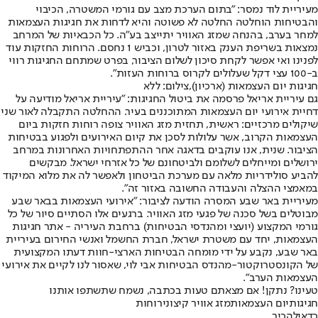
מעיריית לוד נמסר: "בתום הערכת מצב עם גורמי המשטרה, הכיבוי
והבטיחות הוחלטה החלטה לא פשוטה והיא לדחות את חגיגות העצמאות
למחר בערב, בהנחה שמזג האוויר יתייצב בע"ה. כל הכבאיות של המרחב
נמצאות בשריפת הענק באזור לטרון, וכביש 1 נחסם. הרוחות החזקות עוד
לפנינו ואי אפשר לקחת סיכון לשלום הציבור, בפרט שמתחם החגיגות רווי
ב-100 עצי דקל שעלולים לקרוס ברוחות העזות".
חגיגות יום העצמאות (ארכיון),צילום: ללא
גם עיריית אריאל פרסמה את ביטול החגיגות: "עיריית אריאל מודיעה על
דחיית אירועי יום העצמאות המתוכננים בעיר. ההחלטה התקבלה לאור שני
שיקולים מרכזיים: ראשית, תחזית מזג האוויר צופה רוחות חזקות ביום
העצמאות הקרוב, אשר עלולות לסכן את קיום האירועים ולפגוע בבטיחות
הציבור. שנית, אנו עוקבים בדאגה אחר ההתפתחויות האחרונות במרחב
ירושלים ומייחלים לשלומם ולביטחונם של כל אזרחי ישראל. מבקשים
להביע סולידריות מלאה עם מערכת הביטחון ולאפשר לה את מלוא המיקוד
במאמצי ההצלה והעבודה החשובה באזור זה".
מעיריית באר שבע המסרה הודעה לציבור: "אירועי העצמאות בבאר שבע
מבוטלים בשל סכנה של פגעי מזג האוויר. ברגעים אלו הסתיים סיור של כל
גורמי המקצוע (יועצי ומהנדסי הבטיחות) ברחבת העיריה - אתר חגיגות
העצמאות, יחד עם משטרת ישראל, חברת החשמל ואנשי החירום בעיריית
באר שבע, נקבע על ידי מומחה הבטיחות הארצי-חוות דעתו המקצועית
של הקונסטרוקטור-מהנדס הבטיחות אבי לוי, שאסור לנו לקיים את אירועי
העצמאות הערב".
טעינו? נתקן! אם מצאתם טעות בכתבה, נשמח שתשתפו אותנו
חגיגות
יום העצמאות
מזג אוויר קיצוני
רוחות
כדאי
להכיר