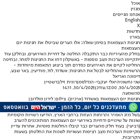
אוכל
מגזין
אנחנו מגייסים
English
X
חדשות
בארץ
חגיגות העצמאות בסימן שאלה: אלו הערים שביטלו את חגיגות יום
העצמאות
בחלק מהעיריות כבר התקבלה החלטה על דחיית האירועים, ובחלקן עוד
יתקיימו הערכות מצב נוספות • באשקלון דחו את החגיגות למחר, ובחיפה
החליטו לקיים את האירועים כסדרם תוך ביצוע התאמות מיוחדות •
הרשויות שהחליטו לבטל את החגיגות: אשדוד, לוד, מודיעין, באר שבע,
דימונה ואריאל
שני נחשוני
היאלי יעקבי-הנדלסמן
רונית זילברשטיין
30/4/2025, 12:00
,עודכן
30/4/2025, 14:11
0
השמעה
חגיגות יום העצמאות באשדוד (ארכיון). צילום: לירון מולדובן
בשל מזג האוויר והרוחות העזות ברחבי הארץ, הודיעו רשויות מקומיות
שונות על שינויים ודחיות באירועי יום העצמאות המתוכננים להערב
(רביעי). בעוד חלק מהערים כבר קיבלו החלטות סופיות, אחרות עדיין
מקיימות הערכות מצב רציפות ועשויות לשנות את החלטתן בשעות
הקרובות.