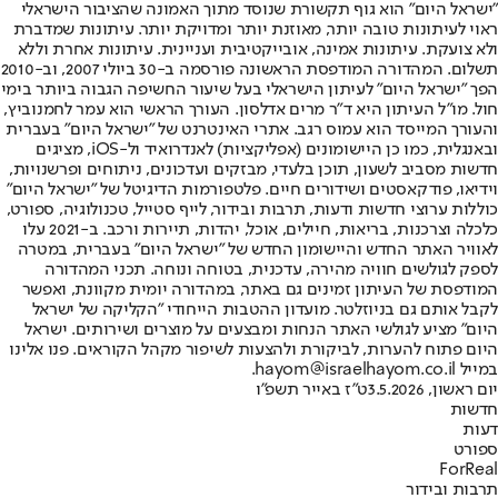
"ישראל היום" הוא גוף תקשורת שנוסד מתוך האמונה שהציבור הישראלי
ראוי לעיתונות טובה יותר, מאוזנת יותר ומדויקת יותר. עיתונות שמדברת
ולא צועקת. עיתונות אמינה, אובייקטיבית ועניינית. עיתונות אחרת וללא
תשלום. המהדורה המודפסת הראשונה פורסמה ב-30 ביולי 2007, וב-2010
הפך "ישראל היום" לעיתון הישראלי בעל שיעור החשיפה הגבוה ביותר בימי
חול. מו"ל העיתון היא ד"ר מרים אדלסון. העורך הראשי הוא עמר לחמנוביץ,
והעורך המייסד הוא עמוס רגב. אתרי האינטרנט של "ישראל היום" בעברית
ובאנגלית, כמו כן היישומונים (אפליקציות) לאנדרואיד ול-iOS, מציגים
חדשות מסביב לשעון, תוכן בלעדי, מבזקים ועדכונים, ניתוחים ופרשנויות,
וידיאו, פודקאסטים ושידורים חיים. פלטפורמות הדיגיטל של "ישראל היום"
כוללות ערוצי חדשות ודעות, תרבות ובידור, לייף סטייל, טכנולוגיה, ספורט,
כלכלה וצרכנות, בריאות, חיילים, אוכל, יהדות, תיירות ורכב. ב-2021 עלו
לאוויר האתר החדש והיישומון החדש של "ישראל היום" בעברית, במטרה
לספק לגולשים חוויה מהירה, עדכנית, בטוחה ונוחה. תכני המהדורה
המודפסת של העיתון זמינים גם באתר, במהדורה יומית מקוונת, ואפשר
לקבל אותם גם בניוזלטר. מועדון ההטבות הייחודי "הקליקה של ישראל
היום" מציע לגולשי האתר הנחות ומבצעים על מוצרים ושירותים. ישראל
היום פתוח להערות, לביקורת ולהצעות לשיפור מקהל הקוראים. פנו אלינו
במייל hayom@israelhayom.co.il.
יום ראשון, 3.5.2026
ט"ז באייר תשפ"ו
חדשות
דעות
ספורט
ForReal
תרבות ובידור