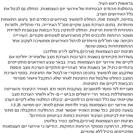
בראשות ראש העיר,
בהמלצת מהנדס הבטיחות של אירועי יום העצמאות, הוחלט גם לבטל את
כלל האירועים הערב.
בחיפה, לעומת זאת, הוחלט להמשיך באירועים כסדרם תוך ביצוע התאמות
מיוחדות. בתום הערכת מצב שקיים מנכ"ל העירייה, גדי מרגלית, ולמרות
התחזית לרוחות חריגות, הוחלט להתקין בכל הבמות שבשבות למדידת
משטר הרוחות ולהכניס חלק מהאירועים לשטחים מקורים. העירייה
הקימה שני חמ"לים מיוחדים לניהול האירועים וממשיכה לעקוב אחר
ההתפתחויות באופן שוטף.
חגיגות יום העצמאות (ארכיון),צילום: לירון מולדובן
בשדרות מקיימים בשעות הקרובות הערכת מצב שלאחריה יחליטו אם
לקיים את אירועי יום העצמאות בעיר. בבאר שבע האירועים מתקיימים
בינתיים כרגיל, אך בשעות אחר הצהריים תתקיים הערכת מצב נוספת
שתקבע אם להמשיך בתכנון המקורי או לבטל את החגיגות. בסוף הערכת
המצב הוחלט שלבטל את החגיגות לאחר שלא התקבל אישור מגורמי
הכבאות לקיים את החגיגות.
מעריית לוד נמסר לתושבים: בעקבות תנאי מזג האוויר הקיצוני והשריפה
המשתוללות באזור הרי ירושלים וכביש י-ם-ת״א ולאחר הערכת מצב
שקיימתי עם כלל הגורמים הרלוונטיים, קיבלנו החלטה שלא לקיים הערב
את אירועי יום העצמאות בעיר ולדחות אותם למחר, יום חמישי, 1.5.25
בשעה 20:00, ככל שמזג האוויר יאפשר זאת. ההחלטה התקבלה גם מתוך
אחריות לביטחון הציבור וזמינות כוחות הביטחון והחירום".
חגיגות יום העצמאות (ארכיון),צילום: כפיר בולוטין
באילת, הרחוקה ממוקד הרוחות החזקות, הודיעו כי אירועי יום העצמאות
מתקיימים כרגיל ללא שינויים.