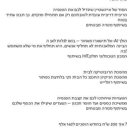
הסוד של איינשטיין שיגדיל לכם את הפנסיה
הריבית דריבית עובדת לטובתכם רק אם תתחילו מוקדם. כך תבנו עתיד
בטוח
בשיתוף מנורה מבטחים
אל תישארו מאחור – בואו לגלות לאן ה-AI הולך
הבינה המלאכותית לא תחליף אנשים, היא תחליף את מי שלא משתמש
בה!
בשיתוף HIT,המכון הטכנולוגי חולון
מהפכת הרובוטיקה לבית
מהפכת הניקיון החכם: כל הבית נקי בלחיצת כפתור
בשיתוף רונלייט
הטעויות שיחתכו לכם את קצבת הפנסיה
ממשיכת כספים ועד חוסר תכנון – הצעדים שיצילו את הכסף שלכם
בשיתוף מנורה מבטחים
איך 200 ש"ח בחודש הופכים ל140 אלף ?