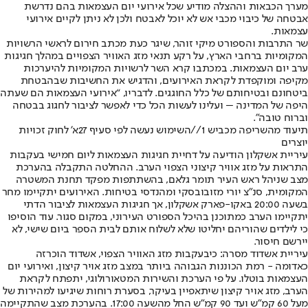
מערך הכבאות וההצלה מודיע שכל אירועי יום העצמאות בהם נדרשת
אבטחה של כיבוי מכבי אש לא יוכל לאבטח ולכן לא ניתן לקיים אירועי
עצמאות.
שר התרבות והספורט מיקי זוהר, שיגר כעת מכתב חירום לראשי הרשויות
המקומיות ברחבי הארץ, על רקע תנאי מזג האוויר הצפויים במהלך חגיגות
ערב יום העצמאות. במכתבו קרא השר לרשויות המקומיות להיערכות
מקיפה ומוקפדת לקראת האירועים, והדגיש את החשיבות שבהבטחת
ביטחונם ובטיחותם של כלל החוגגים. לדבריו, “אירועי העצמאות הם שעתה
היפה של המדינה – ועלינו לעשות הכל כדי לאפשר לציבור לחגוג בבטחה
וברוח טובה״.
תיעוד מהשריפה מכביש 1//השימוש נעשה לפי סעיף 27א' לחוק זכויות
יוצרים
עיריית אשקלון הודיעה על דחיית חגיגות העצמאות ליום חמישי בעקבות
התראות על מזג אוויר קיצוני הצפוי הערב. ההחלטה התקבלה בהערכת
מצב שניהל ראש העיר תומר גלאם, בהשתתפות מפקד תחנת המשטרה
המקומית, סנ"צ יורי מזובובסקי ומהנדסי בטיחות. האירועים יתקיימו מחר
בשעה 20:00 באקו-פארק אשקלון, אך חגיגות העצמאות לציבור הדתי
יתקיימו הערב כמתוכנן בהיכל הספורט העירוני, במקום סגור. עוד הוסיפו
כי לילדים שהוריהם יחליטו שלא לשלוח אותם לבית הספר ביום שישי, לא
יירשם חיסור.
עיריית אשדוד מסרה: כיבעקבות מזג האוויר הצפוי, אשדוד הוכרזה
כאדומה - רמת הכוננות הגבוהה ביותר במצב מזג אויר קיצון, ואירועי יום
העצמאות בוטלו. על פי הערכת והשירות המטאורולוגי, יתפתח לקראת
הערב, מזג אויר קיצון שיתאפיין בעיקר, בסערת רוחות שיגיעו למהירות של
מעל 60 קמ״ש ועד 90 קמ"ש החל מהשעה 17:00. בהערכת מצב שהתקיימה