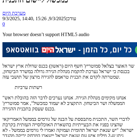
מערכת היום
, עודכן
9/3/2025, 15:26
9/3/2025, 14:40
0
Your browser doesn’t support HTML5 audio
שר האוצר בצלאל סמוטריץ' חשף היום (ראשון) בכנס שדולת ארץ ישראל
בכנסת כי ישראל נערכת להקמת מנהלת הגירה גדולה במשרד הביטחון,
שמטרתה לקדם את תכנית טראמפ להגירה מרצון של תושבי עזה.
רשתות ערביות
"אנחנו מקימים מנהלת הגירה. אנחנו נערכים לדבר הזה בהובלת ראש
הממשלה ושר הביטחון. התקציב לא יעמוד כמכשול", אמר סמוטריץ'
בכנס שעסק בתכנית ההגירה.
לדברי השר, התכנית מתבססת על הבנה של גורמים בממשל האמריקאי
שהציגו בפניו את הבעייתיות בהשארת האוכלוסייה העזתית בקרבת
ישראל: "יש שנאת ישראל תהומית ועמוקה ואמרו לי גורמים בממשל - לא
ניתן ש-2 מיליון איש עם שנאת ישראל יישארו במרחק יריקה מהגדר