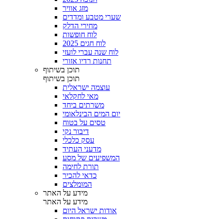
מזג אוויר
שערי מטבע ומדדים
מחירי הדלק
לוח חופשות
לוח חגים 2025
לוח שנה עברי לועזי
תחנות רדיו אזורי
תוכן בשיתוף
תוכן בשיתוף
עוצמה ישראלית
מאי לחקלאי
משרתים ביחד
יום המים הבינלאומי
טסים על בטוח
דיבור נקי
עסק כלכלי
מדעני העתיד
המשפיעים של מסע
תורת לחימה
כדאי להכיר
המומלצים
מידע על האתר
מידע על האתר
אודות ישראל היום