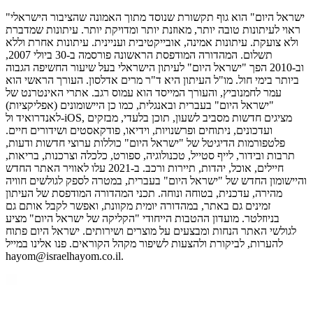
"ישראל היום" הוא גוף תקשורת שנוסד מתוך האמונה שהציבור הישראלי
ראוי לעיתונות טובה יותר, מאוזנת יותר ומדויקת יותר. עיתונות שמדברת
ולא צועקת. עיתונות אמינה, אובייקטיבית ועניינית. עיתונות אחרת וללא
תשלום. המהדורה המודפסת הראשונה פורסמה ב-30 ביולי 2007,
וב-2010 הפך "ישראל היום" לעיתון הישראלי בעל שיעור החשיפה הגבוה
ביותר בימי חול. מו"ל העיתון היא ד"ר מרים אדלסון. העורך הראשי הוא
עמר לחמנוביץ, והעורך המייסד הוא עמוס רגב. אתרי האינטרנט של
"ישראל היום" בעברית ובאנגלית, כמו כן היישומונים (אפליקציות)
לאנדרואיד ול-iOS, מציגים חדשות מסביב לשעון, תוכן בלעדי, מבזקים
ועדכונים, ניתוחים ופרשנויות, וידיאו, פודקאסטים ושידורים חיים.
פלטפורמות הדיגיטל של "ישראל היום" כוללות ערוצי חדשות ודעות,
תרבות ובידור, לייף סטייל, טכנולוגיה, ספורט, כלכלה וצרכנות, בריאות,
חיילים, אוכל, יהדות, תיירות ורכב. ב-2021 עלו לאוויר האתר החדש
והיישומון החדש של "ישראל היום" בעברית, במטרה לספק לגולשים חוויה
מהירה, עדכנית, בטוחה ונוחה. תכני המהדורה המודפסת של העיתון
זמינים גם באתר, במהדורה יומית מקוונת, ואפשר לקבל אותם גם
בניוזלטר. מועדון ההטבות הייחודי "הקליקה של ישראל היום" מציע
לגולשי האתר הנחות ומבצעים על מוצרים ושירותים. ישראל היום פתוח
להערות, לביקורת ולהצעות לשיפור מקהל הקוראים. פנו אלינו במייל
hayom@israelhayom.co.il.