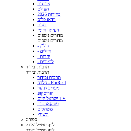
צרכנות
העולם
בחירות 2026
וידאו פלוס
דעות
העיתון היומי
מדורים נוספים
מדורים נוספים
- נדל"ן
- חיילים
- יהדות
- לימודים
תרבות ובידור
תרבות ובידור
תרבות ובידור
סלבס - ForReal
מעריב לנוער
הורוסקופ
ישראל היום TV
פודקאסטים
משחקים
תשחץ
ספורט
לייף סטייל ואוכל
לייף סטייל ואוכל