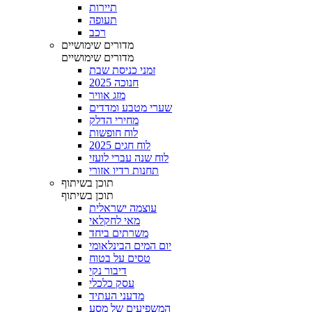
תיירות
תעופה
רכב
מדורים שימושיים
מדורים שימושיים
זמני כניסת שבת
חנוכה 2025
מזג אוויר
שערי מטבע ומדדים
מחירי הדלק
לוח חופשות
לוח חגים 2025
לוח שנה עברי לועזי
תחנות רדיו אזורי
תוכן בשיתוף
תוכן בשיתוף
עוצמה ישראלית
מאי לחקלאי
משרתים ביחד
יום המים הבינלאומי
טסים על בטוח
דיבור נקי
עסק כלכלי
מדעני העתיד
המשפיעים של מסע