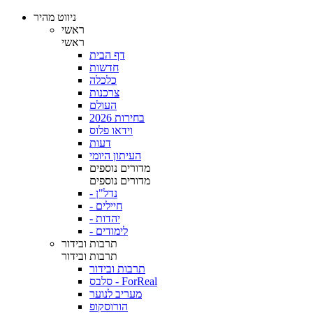
ניווט מהיר
ראשי
ראשי
דף הבית
חדשות
כלכלה
צרכנות
העולם
בחירות 2026
וידאו פלוס
דעות
העיתון היומי
מדורים נוספים
מדורים נוספים
- נדל"ן
- חיילים
- יהדות
- לימודים
תרבות ובידור
תרבות ובידור
תרבות ובידור
סלבס - ForReal
מעריב לנוער
הורוסקופ