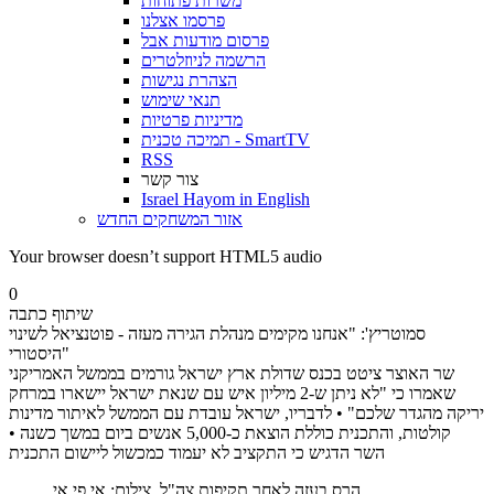
משרות פתוחות
פרסמו אצלנו
פרסום מודעות אבל
הרשמה לניוזלטרים
הצהרת נגישות
תנאי שימוש
מדיניות פרטיות
תמיכה טכנית - SmartTV
RSS
צור קשר
Israel Hayom in English
אזור המשחקים החדש
Your browser doesn’t support HTML5 audio
0
שיתוף כתבה
סמוטריץ': "אנחנו מקימים מנהלת הגירה מעזה - פוטנציאל לשינוי
היסטורי"
שר האוצר ציטט בכנס שדולת ארץ ישראל גורמים בממשל האמריקני
שאמרו כי "לא ניתן ש-2 מיליון איש עם שנאת ישראל יישארו במרחק
יריקה מהגדר שלכם" • לדבריו, ישראל עובדת עם הממשל לאיתור מדינות
קולטות, והתכנית כוללת הוצאת כ-5,000 אנשים ביום במשך כשנה •
השר הדגיש כי התקציב לא יעמוד כמכשול ליישום התכנית
הרס בעזה לאחר תקיפות צה"ל. צילום: אי.פי.אי