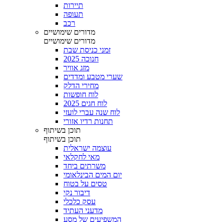
תיירות
תעופה
רכב
מדורים שימושיים
מדורים שימושיים
זמני כניסת שבת
חנוכה 2025
מזג אוויר
שערי מטבע ומדדים
מחירי הדלק
לוח חופשות
לוח חגים 2025
לוח שנה עברי לועזי
תחנות רדיו אזורי
תוכן בשיתוף
תוכן בשיתוף
עוצמה ישראלית
מאי לחקלאי
משרתים ביחד
יום המים הבינלאומי
טסים על בטוח
דיבור נקי
עסק כלכלי
מדעני העתיד
המשפיעים של מסע