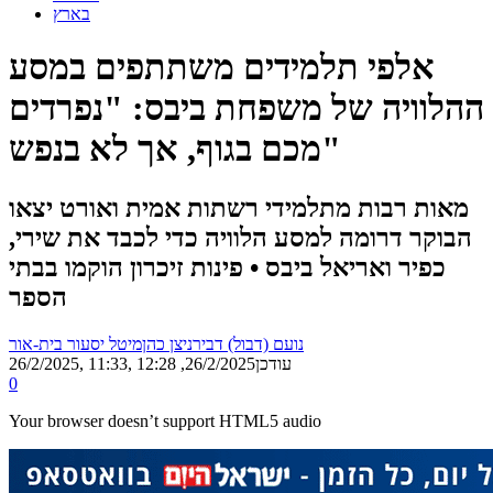
בארץ
אלפי תלמידים משתתפים במסע
ההלוויה של משפחת ביבס: "נפרדים
מכם בגוף, אך לא בנפש"
מאות רבות מתלמידי רשתות אמית ואורט יצאו
הבוקר דרומה למסע הלוויה כדי לכבד את שירי,
כפיר ואריאל ביבס • פינות זיכרון הוקמו בבתי
הספר
נועם (דבול) דביר
ניצן כהן
מיטל יסעור בית-אור
, עודכן
26/2/2025, 12:28
26/2/2025, 11:33
0
Your browser doesn’t support HTML5 audio