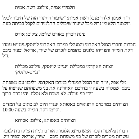
תלמידי אמית, צילום: רשת אמית
ד"ר אמנון אלדר מנכל רשת אמית: "שיעור החינוך הזה של חיבור לכלל
ולצער הלאומי גדול מכל שיעור שיכולים התלמידים לקבל בכיתה כעת".
פינת זיכרון באורט שלומי, צילום: אורט
חברות וחברי הסגל האקדמי והמנהלי במרכז האקדמי לוינסקי-וינגייט עמדו
דקת דומייה והפריחו בלונים כתומים לזכרם של שירי, אריאל וכפיר ביבס
ז"ל.
הצוות האקדמי במכללת וינגייט-לוינסקי, צילום: מכללת
וינגייט-לוינסקי
מלי אפק, יו"ר ועד הסגל המנהלי במרכז האקדמי: "ליבנו עם משפחת
ביבס, שמלווה בשעה זו בדרכם האחרונה את בני משפחתם שנרצחו על
ידי בני עוולה. לא נשכח ולא נסלח. יהי זכרם ברוך".
הצוותים במרכזים הרפואיים באסותא יענדו היום לב כתום על המדים
וקיימו דקת דומיה בשעה 10:00.
הצוותים באסותא, צילום: אסותא
חברת פלאפון חנכה אמש מייצג אלומות אור כתומות המוקרנות לגובה
עשרות מטרים לזכרם של בני משפחת ביבס – שירי, אריאל וכפיר ז"ל.