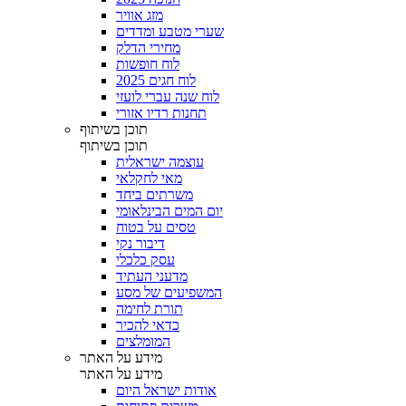
מזג אוויר
שערי מטבע ומדדים
מחירי הדלק
לוח חופשות
לוח חגים 2025
לוח שנה עברי לועזי
תחנות רדיו אזורי
תוכן בשיתוף
תוכן בשיתוף
עוצמה ישראלית
מאי לחקלאי
משרתים ביחד
יום המים הבינלאומי
טסים על בטוח
דיבור נקי
עסק כלכלי
מדעני העתיד
המשפיעים של מסע
תורת לחימה
כדאי להכיר
המומלצים
מידע על האתר
מידע על האתר
אודות ישראל היום