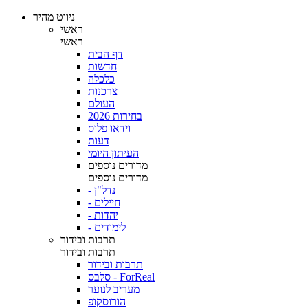
ניווט מהיר
ראשי
ראשי
דף הבית
חדשות
כלכלה
צרכנות
העולם
בחירות 2026
וידאו פלוס
דעות
העיתון היומי
מדורים נוספים
מדורים נוספים
- נדל"ן
- חיילים
- יהדות
- לימודים
תרבות ובידור
תרבות ובידור
תרבות ובידור
סלבס - ForReal
מעריב לנוער
הורוסקופ