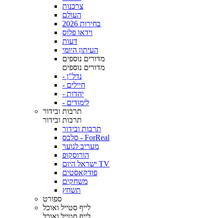
צרכנות
העולם
בחירות 2026
וידאו פלוס
דעות
העיתון היומי
מדורים נוספים
מדורים נוספים
- נדל"ן
- חיילים
- יהדות
- לימודים
תרבות ובידור
תרבות ובידור
תרבות ובידור
סלבס - ForReal
מעריב לנוער
הורוסקופ
ישראל היום TV
פודקאסטים
משחקים
תשחץ
ספורט
לייף סטייל ואוכל
לייף סטייל ואוכל