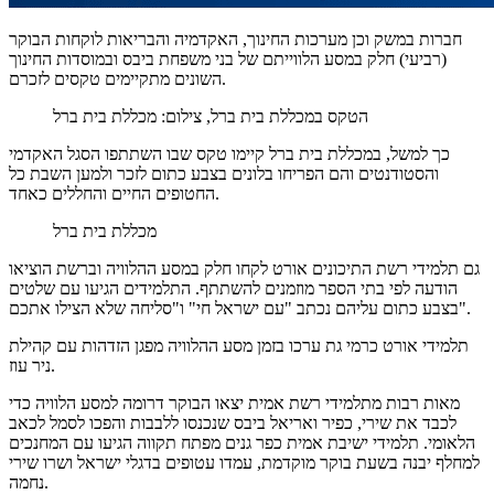
חברות במשק וכן מערכות החינוך, האקדמיה והבריאות לוקחות הבוקר
(רביעי) חלק במסע הלווייתם של בני משפחת ביבס ובמוסדות החינוך
השונים מתקיימים טקסים לזכרם.
הטקס במכללת בית ברל, צילום: מכללת בית ברל
כך למשל, במכללת בית ברל קיימו טקס שבו השתתפו הסגל האקדמי
והסטודנטים והם הפריחו בלונים בצבע כתום לזכר ולמען השבת כל
החטופים החיים והחללים כאחד.
מכללת בית ברל
גם תלמידי רשת התיכונים אורט לקחו חלק במסע ההלוויה וברשת הוציאו
הודעה לפי בתי הספר מוזמנים להשתתף. התלמידים הגיעו עם שלטים
בצבע כתום עליהם נכתב "עם ישראל חי" ו"סליחה שלא הצילו אתכם".
תלמידי אורט כרמי גת ערכו בזמן מסע ההלוויה מפגן הזדהות עם קהילת
ניר עוז.
מאות רבות מתלמידי רשת אמית יצאו הבוקר דרומה למסע הלוויה כדי
לכבד את שירי, כפיר ואריאל ביבס שנכנסו ללבבות והפכו לסמל לכאב
הלאומי. תלמידי ישיבת אמית כפר גנים מפתח תקווה הגיעו עם המחנכים
למחלף יבנה בשעת בוקר מוקדמת, עמדו עטופים בדגלי ישראל ושרו שירי
נחמה.