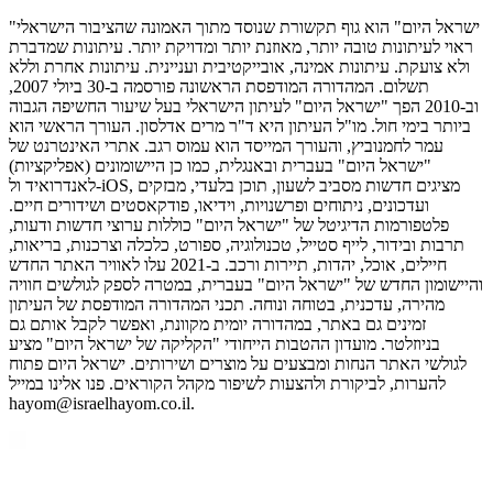
"ישראל היום" הוא גוף תקשורת שנוסד מתוך האמונה שהציבור הישראלי
ראוי לעיתונות טובה יותר, מאוזנת יותר ומדויקת יותר. עיתונות שמדברת
ולא צועקת. עיתונות אמינה, אובייקטיבית ועניינית. עיתונות אחרת וללא
תשלום. המהדורה המודפסת הראשונה פורסמה ב-30 ביולי 2007,
וב-2010 הפך "ישראל היום" לעיתון הישראלי בעל שיעור החשיפה הגבוה
ביותר בימי חול. מו"ל העיתון היא ד"ר מרים אדלסון. העורך הראשי הוא
עמר לחמנוביץ, והעורך המייסד הוא עמוס רגב. אתרי האינטרנט של
"ישראל היום" בעברית ובאנגלית, כמו כן היישומונים (אפליקציות)
לאנדרואיד ול-iOS, מציגים חדשות מסביב לשעון, תוכן בלעדי, מבזקים
ועדכונים, ניתוחים ופרשנויות, וידיאו, פודקאסטים ושידורים חיים.
פלטפורמות הדיגיטל של "ישראל היום" כוללות ערוצי חדשות ודעות,
תרבות ובידור, לייף סטייל, טכנולוגיה, ספורט, כלכלה וצרכנות, בריאות,
חיילים, אוכל, יהדות, תיירות ורכב. ב-2021 עלו לאוויר האתר החדש
והיישומון החדש של "ישראל היום" בעברית, במטרה לספק לגולשים חוויה
מהירה, עדכנית, בטוחה ונוחה. תכני המהדורה המודפסת של העיתון
זמינים גם באתר, במהדורה יומית מקוונת, ואפשר לקבל אותם גם
בניוזלטר. מועדון ההטבות הייחודי "הקליקה של ישראל היום" מציע
לגולשי האתר הנחות ומבצעים על מוצרים ושירותים. ישראל היום פתוח
להערות, לביקורת ולהצעות לשיפור מקהל הקוראים. פנו אלינו במייל
hayom@israelhayom.co.il.