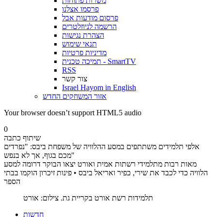
משרות פתוחות
פרסמו אצלנו
פרסום מודעות אבל
הרשמה לניוזלטרים
הצהרת נגישות
תנאי שימוש
מדיניות פרטיות
תמיכה טכנית - SmartTV
RSS
צור קשר
Israel Hayom in English
אזור המשחקים החדש
Your browser doesn’t support HTML5 audio
0
שיתוף כתבה
אלפי תלמידים משתתפים במסע ההלוויה של משפחת ביבס: "נפרדים
מכם בגוף, אך לא בנפש"
מאות רבות מתלמידי רשתות אמית ואורט יצאו הבוקר דרומה למסע
הלוויה כדי לכבד את שירי, כפיר ואריאל ביבס • פינות זיכרון הוקמו בבתי
הספר
תלמידות רשת אורט בקריית גת. צילום: אורט
חדשות