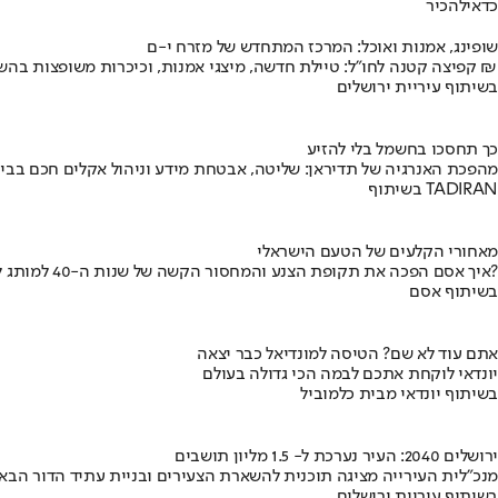
כדאי
להכיר
שופינג, אמנות ואוכל: המרכז המתחדש של מזרח י-ם
קפיצה קטנה לחו"ל: טיילת חדשה, מיצגי אמנות, וכיכרות משופצות בהשקעה של 100 מיליון ₪
בשיתוף עיריית ירושלים
כך תחסכו בחשמל בלי להזיע
מהפכת האנרגיה של תדיראן: שליטה, אבטחת מידע וניהול אקלים חכם בבי
בשיתוף TADIRAN
מאחורי הקלעים של הטעם הישראלי
איך אסם הפכה את תקופת הצנע והמחסור הקשה של שנות ה-40 למותג לאומי?
בשיתוף אסם
אתם עוד לא שם? הטיסה למונדיאל כבר יצאה
יונדאי לוקחת אתכם לבמה הכי גדולה בעולם
בשיתוף יונדאי מבית כלמוביל
ירושלים 2040: העיר נערכת ל- 1.5 מליון תושבים
מנכ"לית העירייה מציגה תוכנית להשארת הצעירים ובניית עתיד הדור הבא
בשיתוף עיריית ירושלים