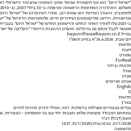
"ישראל היום" הוא גוף תקשורת שנוסד מתוך האמונה שהציבור הישראלי ראוי 
ת
ופרשנויות, וידיאו, פודקאסטים ושידורים חיים. פלטפורמות הדיגיטל של "ישרא
ב-2021 עלו לאוויר האתר החדש והיישומון החדש של "ישראל היום" בע
ואפשר לקבל אותם גם בניוזלטר. מועדון ההטבות הייחודי "הקליקה של ישרא
במייל hayom@israelhayom.co.il.
יום שבת, 6.6.2026
כ"א בסיון תשפ"ו
חדשות
דעות
ספורט
ForReal
תרבות ובידור
אוכל
מגזין
אנחנו מגייסים
English
X
חדשות
בארץ
בגדים צבעוניים ופעילות ברשתות: רומי, אמילי ודורון חוזרות לחיים
במתחם המבודד נמצאות שלוש השבות יחד עם בני משפחתן • הצעירות, שחל
נועם (דבול) דביר
21/1/2025, 10:42
,עודכן
21/1/2025, 12:57
0
השמעה