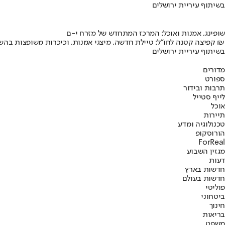
בשיתוף עיריית ירושלים
שופינג, אמנות ואוכל: המרכז המתחדש של מזרח י-ם
קפיצה קטנה לחו"ל: טיילת חדשה, מיצגי אמנות, וכיכרות משופצות בהשקעה של 100 מיליון ₪
בשיתוף עיריית ירושלים
מדורים
ספורט
תרבות ובידור
לייף סטייל
אוכל
תיירות
טכנולוגיה ומדע
הורוסקופ
ForReal
מגזין השבוע
דעות
חדשות בארץ
חדשות בעולם
פוליטי
ביטחוני
חינוך
בריאות
משפט