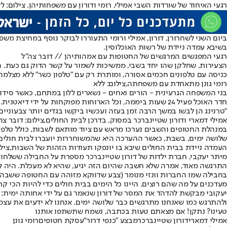
רגעי האיחוד של שורדות השבי אמילי, רומי ודורון עם משפחותיהן. צילום: ל
ביום השני לשחרורן, דורון, אמילי ורומי התעוררו לבוקר נוסף במחיצת מ
בשיבא עמדה ניידת של רשות האוכלוסין.
רגעי המפגשים המרגשים של החטופות עם אמהותיהן // דובר צה"ל
הצעירות, שחלקן שהו יחד בשבי, ממשיכות לשמור על קשר הדוק גם כעת. ה
כניסה עם טלפונים חכמים אסורה, ומותרת רק עם "טלפון כשר" ללא מצלמה
רומי גונן מתאחדת עם משפחתה,צילום: ללא
בני המשפחה הגרעינית - הורים ואחים - נשארים ללון במתחם, כאשר סיד
חדר האוכל פעיל 24 שעות ביממה, וכל הארוחות מפוקחות על י
"טרנינג הן לבשו במשך הרבה זמן בעזה ועכשיו ביקשו בגדים יותר צבעוניי
אמילי דמארי ודורון שטיינברכר במסוק, בדרכן לבית החולים,צילום: דובר צה
במנהלת החטופים והשבים נערכו מראש עם ציוד מותאם לשבות, כולל טלפו
שלושה ימים, בשבת, כאשר ההערכה היא שהמשוחררות יועברו לבית חולים 
העמדה ניידת בבית החולים שיבא בו יונפקו תעודות הזהות של השבות,צילו
מיתר יעקבי, חברת ילדות של דורון שטיינברכר מספרת על החבילה ששלחו לה
התרגשה מאוד, אמרה שלא חשבה שהיום הזה יגיע, שהיא לא מעכלת. היה לנו 
בחבילה שמו החברות וונזי מנומר (צבע שדווקא מזוהה עם החטופה ששבה ר
מעדכנים על מה שהם רוצים. היינו כל הימים בבית חולים כדי להיות הכי קרו
יעקובי מבקשת להדהד את המסר של דורון שנאמר גם על ידי אחותה ימית: 
ולהתרגש כמו שאנחנו מתרגשים כבר שלושה ימים. אנחנו לא ידעים את עצמנו מרוב
טעינו? נתקן! אם מצאתם טעות בכתבה, נשמח שתשתפו אותנו
אמילי דמארי
דורון שטיינברכר
מבצע "כנפי דרור"
עסקת חטופים
רומי גונן