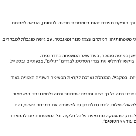
 לצורך הנפקת תעודת זהות ביומטרית חדשה. לנוחותן, הובאה למתחם
ני משפחותיהן. המתחם עצמו סגור ומאובטח, עם גישה מוגבלת למבקרים.
יישן במיטה סמוכה, בעוד שאר המשפחה בחדר נפרד.
 גם ביקשו להחליף את בגדי הטרנינג לבגדים "רגילים", צבעוניים ובסטייל.
יות. במקביל, המנהלת נערכת לקראת הפעימה השנייה הצפויה בעוד
נו כמה כל כך רצינו וחיכינו שתחזור וכמה נלחמנו יחד. היא מאוד
 לשאול שאלות, לתת גם לדורון גם למשפחה את המרחב האישי, והם
ם ולבדוק שהעסקה מתבצעת על כל חלקיה וכל המשפחות יזכו להתאחד
פים".