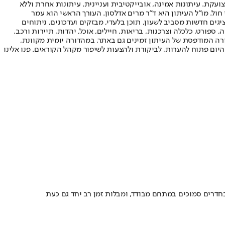
ועקת. עיתונות אמינה, אובייקטיבית ועניינית. עיתונות אחרת וללא
עור החשיפה הגבוה ביותר בימי חול. מו"ל העיתון היא ד"ר מרים אדלסון. העורך הראשי הוא עמר
 והעורך המייסד הוא עמוס רגב. אתרי האינטרנט של "ישראל היום" בעברית ובאנגלית, כמו כן היישומונים (אפליקציות) לאנדרואיד ול-iOS, מציגים חדשות מסביב לשעון, תוכן בלעדי, מבזקים ועדכונים, ניתוחים
, ספורט, כלכלה וצרכנות, בריאות, חיילים, אוכל, יהדות, תיירות ורכב.
דורה המודפסת של העיתון זמינים גם באתר, במהדורה יומית מקוונת,
היום פתוח להערות, לביקורת ולהצעות לשיפור מקהל הקוראים. פנו אלינו
דרים סמוכים במתחם מבודד, ומבלות זמן רב יחד גם כעת