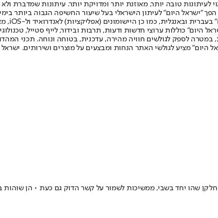
לעיתונות טובה יותר, מאוזנת יותר ומדויקת יותר. עיתונות שמדברת ולא צ
שלום. המהדורה המודפסת הראשונה פורסמה ב-30 ביולי 2007, וב-2010 הפך "ישראל היום" לעיתון הישראלי בעל שי
לחמנוביץ,
ל היום" כוללות ערוצי חדשות ודעות, תרבות ובידור, לייף סטייל, טכנולוגיה
ברית, במטרה לספק לגולשים חוויה מהירה, עדכנית, בטוחה ונוחה. תכני המה
ל היום" מציע לגולשי האתר הנחות ומבצעים על מוצרים ושירותים. ישראל 
קן שהו יחד בשבי, ממשיכות לשמור על קשר הדוק גם כעת • הן שוהות בח