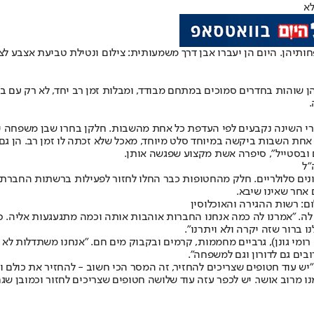
לא
שפחותיהן. היום הן יעברו אבן דרך משמעותית: צילום ונטילת טביעת אצבע
ן שוהות בחדרים סמוכים במתחם מבודד, ומבלות זמן רב יחד, לא רק עם ב
.
ורי השינה נקבעים לפי העדפת כל אחת מהשבות. חלקן בחרו שבן משפחה 
די דיאטנית. אחת השבות ביקשה במיוחד סלט מיוחד, מאכל שלא זכתה לו זמן רב. הן
ם ובסטייל", סיפרה אשת מקצוע שפגשה אותן.
"ל
נים סלולריים. חלק מהחטופות כבר החלו לחזור לפעילות ברשתות החברת
אחר שאינו שיבא.
ם: רשות ההגירה והאוכלוסין
. "אמרנו לה כמה אנחנו החברות אוהבות אותה וכמה מתגעגעות אליה. סיפר
ברור שזה יקרה ולא ויתרנו".
ומי גונן), גרביים מחממות, קרמים ובקבוק מים חם. "אנחנו משתדלות לא
בים גם לדורון וגם למשפחה".
"יש עוד חטופים שצריכים להחזיר, זה המסר הכי חשוב - להחזיר את כול
 אושר. יש לכפר עזה עוד שלושה חטופים שצריכים לחזור וכמובן שגם עוד 94 חטו