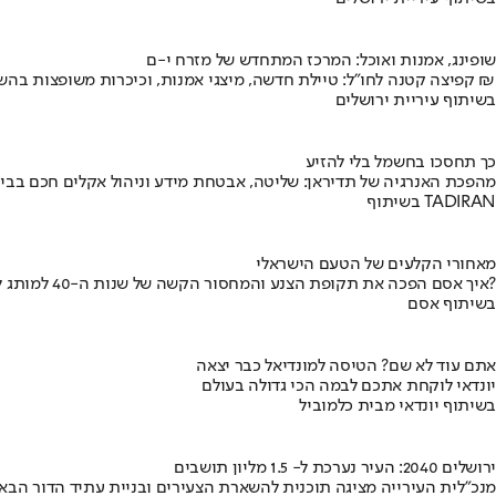
שופינג, אמנות ואוכל: המרכז המתחדש של מזרח י-ם
קפיצה קטנה לחו"ל: טיילת חדשה, מיצגי אמנות, וכיכרות משופצות בהשקעה של 100 מיליון ₪
בשיתוף עיריית ירושלים
כך תחסכו בחשמל בלי להזיע
מהפכת האנרגיה של תדיראן: שליטה, אבטחת מידע וניהול אקלים חכם בבי
בשיתוף TADIRAN
מאחורי הקלעים של הטעם הישראלי
איך אסם הפכה את תקופת הצנע והמחסור הקשה של שנות ה-40 למותג לאומי?
בשיתוף אסם
אתם עוד לא שם? הטיסה למונדיאל כבר יצאה
יונדאי לוקחת אתכם לבמה הכי גדולה בעולם
בשיתוף יונדאי מבית כלמוביל
ירושלים 2040: העיר נערכת ל- 1.5 מליון תושבים
מנכ"לית העירייה מציגה תוכנית להשארת הצעירים ובניית עתיד הדור הבא