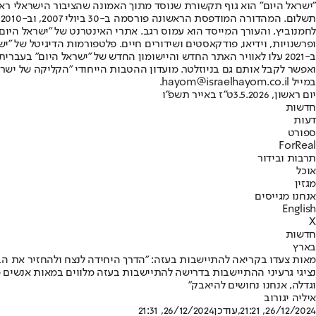
"ישראל היום" הוא גוף תקשורת שנוסד מתוך האמונה שהציבור הישראלי ראוי 
ת
ופרשנויות, וידיאו, פודקאסטים ושידורים חיים. פלטפורמות הדיגיטל של "ישרא
ב-2021 עלו לאוויר האתר החדש והיישומון החדש של "ישראל היום" בע
ואפשר לקבל אותם גם בניוזלטר. מועדון ההטבות הייחודי "הקליקה של ישרא
במייל hayom@israelhayom.co.il.
יום ראשון, 3.5.2026
ט"ז באייר תשפ"ו
חדשות
דעות
ספורט
ForReal
תרבות ובידור
אוכל
מגזין
אנחנו מגייסים
English
X
חדשות
בארץ
מאות צעדו בקריאה להתיישבות בעזה: "הדרך היחידה לנצח ולהחזיר את הב
נציגי גרעיני ההתיישבות בדרישה להתיישבות בעזה מלווים במאות אנשים 
וגדלה, אנחנו נחושים להיאבק"
איליה יגורוב
26/12/2024, 21:21
,עודכן
26/12/2024, 21:31