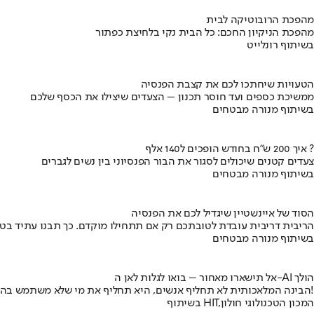
מהפכת הרובוטיקה לבית
מהפכת הניקיון החכם: כל הבית נקי בלחיצת כפתור
בשיתוף רונלייט
הטעויות שיחתכו לכם את קצבת הפנסיה
ממשיכת כספים ועד חוסר תכנון – הצעדים שיצילו את הכסף שלכם
בשיתוף מנורה מבטחים
איך 200 ש"ח בחודש הופכים ל140 אלף ?
צעדים קטנים שיכולים לסגור את הבור הפנסיוני בין נשים לגברים
בשיתוף מנורה מבטחים
הסוד של איינשטיין שיגדיל לכם את הפנסיה
הריבית דריבית עובדת לטובתכם רק אם תתחילו מוקדם. כך תבנו עתיד בט
בשיתוף מנורה מבטחים
אל תישארו מאחור – בואו לגלות לאן ה-AI הולך
הבינה המלאכותית לא תחליף אנשים, היא תחליף את מי שלא משתמש בה!
בשיתוף HIT,המכון הטכנולוגי חולון