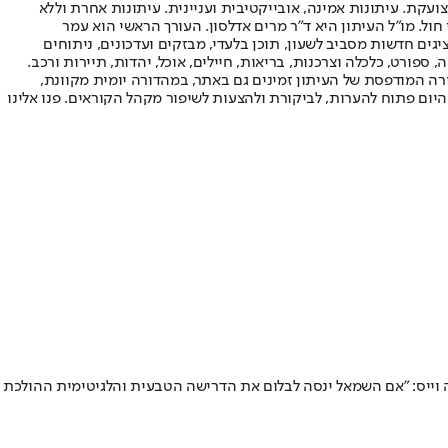
ועקת. עיתונות אמינה, אובייקטיבית ועניינית. עיתונות אחרת וללא
עור החשיפה הגבוה ביותר בימי חול. מו"ל העיתון היא ד"ר מרים אדלסון. העורך הראשי הוא עמר
 והעורך המייסד הוא עמוס רגב. אתרי האינטרנט של "ישראל היום" בעברית ובאנגלית, כמו כן היישומונים (אפליקציות) לאנדרואיד ול-iOS, מציגים חדשות מסביב לשעון, תוכן בלעדי, מבזקים ועדכונים, ניתוחים
, ספורט, כלכלה וצרכנות, בריאות, חיילים, אוכל, יהדות, תיירות ורכב.
דורה המודפסת של העיתון זמינים גם באתר, במהדורה יומית מקוונת,
היום פתוח להערות, לביקורת ולהצעות לשיפור מקהל הקוראים. פנו אלינו
ה וייס: "אם השמאל ינסה לבלום את הדרישה הטבעית והלגיטימית ההולכת