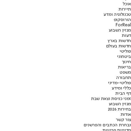
אוכל
תיירות
טכנולוגיה ומדע
הורוסקופ
ForReal
מגזין השבוע
דעות
חדשות בארץ
חדשות בעולם
פוליטי
ביטחוני
חינוך
בריאות
משפט
תחבורה
פוליטי-מדיני
כללי ומידע
דף הבית
זמני כניסת וצאת שבת
מגזין השבוע
בחירות 2026
אודות
צור קשר
נבחרת הכתבים והפרשנים
מדיניות פרטיות