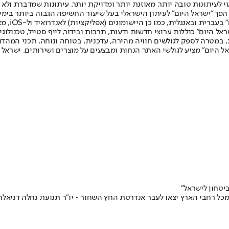
לעיתונות טובה יותר, מאוזנת יותר ומדויקת יותר. עיתונות שמדברת ולא צ
שלום. המהדורה המודפסת הראשונה פורסמה ב-30 ביולי 2007, וב-2010 הפך "ישראל היום" לעיתון הישראלי בעל שי
לחמנוביץ,
ל היום" כוללות ערוצי חדשות ודעות, תרבות ובידור, לייף סטייל, טכנולוגיה
ברית, במטרה לספק לגולשים חוויה מהירה, עדכנית, בטוחה ונוחה. תכני המה
ל היום" מציע לגולשי האתר הנחות ומבצעים על מוצרים ושירותים. ישראל 
יטחון לישראל"
מכל רחבי הארץ יצאו לעבר אנדרטת החץ השחור • יו"ר תנועת נחלה דניאל