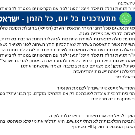
0
השמעה
יו"ר תנועת נחלה דניאלה וייס: "הגענו לפה עם הקראוונים במטרה להביע 
מאות אנשים מכל רחבי הארץ התאספו הערב (חמישי) בהובלת תנועת נחלה ל
לעלות ולהתיישב מיידית בעזה.
תנועת נחלה מתארגנת לשיירת הייתבות לעזה ליד תחנת הרכבת בשדרות,צי
השיירה אשר התאספה בשדרות יצאה לכיוון החץ השחור. לפני היציאה נשאו ד
דניאלה וייס מתנועת נחלה מתארגנת לשיירת הייתבות לעזה ליד תחנת הרכ
יו"ר תנועת נחלה דניאלה וייס: "הגענו לפה עם הקראוונים במטרה להביע 
שהתיישבות היא הדרך היחידה לנצח ולהחזיר את הביטחון למדינת ישראל".
טעינו? נתקן! אם מצאתם טעות בכתבה, נשמח שתשתפו אותנו
דניאלה וייס
התיישבות יהודית
עזה
כדאי
להכיר
הסוד של איינשטיין שיגדיל לכם את הפנסיה
הריבית דריבית עובדת לטובתכם רק אם תתחילו מוקדם. כך תבנו עתיד בט
בשיתוף מנורה מבטחים
אל תישארו מאחור – בואו לגלות לאן ה-AI הולך
הבינה המלאכותית לא תחליף אנשים, היא תחליף את מי שלא משתמש בה!
בשיתוף HIT,המכון הטכנולוגי חולון