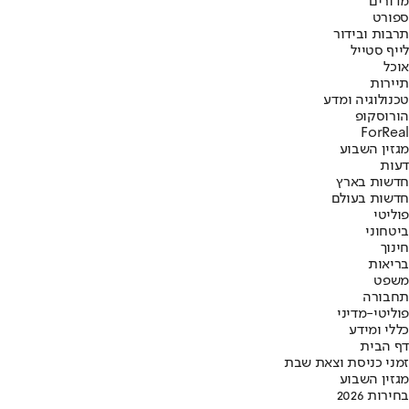
מדורים
ספורט
תרבות ובידור
לייף סטייל
אוכל
תיירות
טכנולוגיה ומדע
הורוסקופ
ForReal
מגזין השבוע
דעות
חדשות בארץ
חדשות בעולם
פוליטי
ביטחוני
חינוך
בריאות
משפט
תחבורה
פוליטי-מדיני
כללי ומידע
דף הבית
זמני כניסת וצאת שבת
מגזין השבוע
בחירות 2026