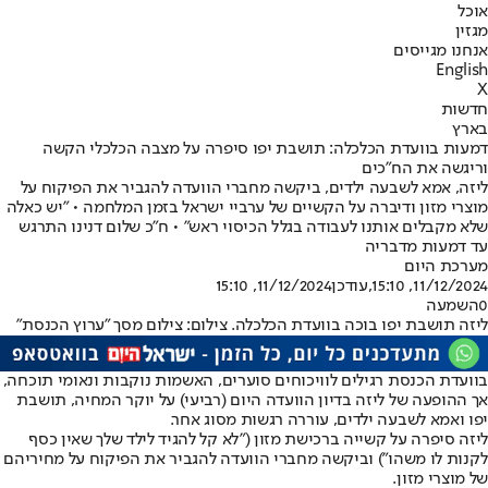
אוכל
מגזין
אנחנו מגייסים
English
X
חדשות
בארץ
דמעות בוועדת הכלכלה: תושבת יפו סיפרה על מצבה הכלכלי הקשה
וריגשה את הח"כים
ליזה, אמא לשבעה ילדים, ביקשה מחברי הוועדה להגביר את הפיקוח על
מוצרי מזון ודיברה על הקשיים של ערביי ישראל בזמן המלחמה • "יש כאלה
שלא מקבלים אותנו לעבודה בגלל הכיסוי ראש" • ח"כ שלום דנינו התרגש
עד דמעות מדבריה
מערכת היום
11/12/2024, 15:10
,עודכן
11/12/2024, 15:10
0
השמעה
ליזה תושבת יפו בוכה בוועדת הכלכלה. צילום: צילום מסך "ערוץ הכנסת"
בוועדת הכנסת רגילים לוויכוחים סוערים, האשמות נוקבות ונאומי תוכחה,
אך ההופעה של ליזה בדיון הוועדה היום (רביעי) על יוקר המחיה, תושבת
יפו ואמא לשבעה ילדים, עוררה רגשות מסוג אחר.
ליזה סיפרה על קשייה ברכישת מזון ("לא קל להגיד לילד שלך שאין כסף
לקנות לו משהו") וביקשה מחברי הוועדה להגביר את הפיקוח על מחיריהם
של מוצרי מזון.