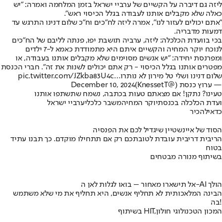
ליזה גם דיברה על הקשיים של ערביי ישראל בזמן המלחמה ואמרה: "יש
כאלה שלא מקבלים אותנו לעבודה בגלל הכיסוי ראש".
"אתם יכולים לעזור לנו", אמרה ליזה לח"כים וח"כ שלום דנינו התרגש עד
דמעות מדבריה.
בכי בוועדת הכלכלה: ליזה, ערביה תושבת יפו, פנתה לליבם של הח"כים
לנוכח יוקר המחיה והקשיים איתם היא מתמודדת כאמא ל-7 ילדים
ומפרנסת יחידה: "יש אנשים מסוימים שלא מקבלים אותנו בעבודה, או
מפטרים אותנו בגלל הכיסוי - רק אתם יכולים לשנות את זה". חברי הכנסת
שלום דנינו ושלי טל מירון לא נותרו…
pic.twitter.com/JZkba83U4c
— ערוץ כנסת (@KnessetT)
December 10, 2024
טעינו? נתקן! אם מצאתם טעות בכתבה, נשמח שתשתפו אותנו
ועדת הכלכלה בכנסת
יוקר המחיה
משבר כלכלי
ערביי ישראל
כדאי
להכיר
הסוד של איינשטיין שיגדיל לכם את הפנסיה
הריבית דריבית עובדת לטובתכם רק אם תתחילו מוקדם. כך תבנו עתיד
בטוח
בשיתוף מנורה מבטחים
אל תישארו מאחור – בואו לגלות לאן ה-AI הולך
הבינה המלאכותית לא תחליף אנשים, היא תחליף את מי שלא משתמש
בה!
בשיתוף HIT,המכון הטכנולוגי חולון