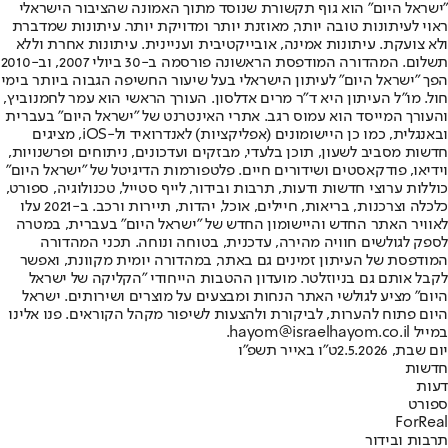
"ישראל היום" הוא גוף תקשורת שנוסד מתוך האמונה שהציבור הישראלי
ראוי לעיתונות טובה יותר, מאוזנת יותר ומדויקת יותר. עיתונות שמדברת
ולא צועקת. עיתונות אמינה, אובייקטיבית ועניינית. עיתונות אחרת וללא
תשלום. המהדורה המודפסת הראשונה פורסמה ב-30 ביולי 2007, וב-2010
הפך "ישראל היום" לעיתון הישראלי בעל שיעור החשיפה הגבוה ביותר בימי
חול. מו"ל העיתון היא ד"ר מרים אדלסון. העורך הראשי הוא עמר לחמנוביץ,
והעורך המייסד הוא עמוס רגב. אתרי האינטרנט של "ישראל היום" בעברית
ובאנגלית, כמו כן היישומונים (אפליקציות) לאנדרואיד ול-iOS, מציגים
חדשות מסביב לשעון, תוכן בלעדי, מבזקים ועדכונים, ניתוחים ופרשנויות,
וידיאו, פודקאסטים ושידורים חיים. פלטפורמות הדיגיטל של "ישראל היום"
כוללות ערוצי חדשות ודעות, תרבות ובידור, לייף סטייל, טכנולוגיה, ספורט,
כלכלה וצרכנות, בריאות, חיילים, אוכל, יהדות, תיירות ורכב. ב-2021 עלו
לאוויר האתר החדש והיישומון החדש של "ישראל היום" בעברית, במטרה
לספק לגולשים חוויה מהירה, עדכנית, בטוחה ונוחה. תכני המהדורה
המודפסת של העיתון זמינים גם באתר, במהדורה יומית מקוונת, ואפשר
לקבל אותם גם בניוזלטר. מועדון ההטבות הייחודי "הקליקה של ישראל
היום" מציע לגולשי האתר הנחות ומבצעים על מוצרים ושירותים. ישראל
היום פתוח להערות, לביקורת ולהצעות לשיפור מקהל הקוראים. פנו אלינו
במייל hayom@israelhayom.co.il.
יום שבת, 2.5.2026
ט"ו באייר תשפ"ו
חדשות
דעות
ספורט
ForReal
תרבות ובידור