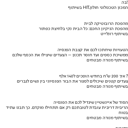
בה!
בשיתוף HIT,המכון הטכנולוגי חולון
מהפכת הרובוטיקה לבית
מהפכת הניקיון החכם: כל הבית נקי בלחיצת כפתור
בשיתוף רונלייט
הטעויות שיחתכו לכם את קצבת הפנסיה
ממשיכת כספים ועד חוסר תכנון – הצעדים שיצילו את הכסף שלכם
בשיתוף מנורה מבטחים
איך 200 ש"ח בחודש הופכים ל140 אלף ?
צעדים קטנים שיכולים לסגור את הבור הפנסיוני בין נשים לגברים
בשיתוף מנורה מבטחים
הסוד של איינשטיין שיגדיל לכם את הפנסיה
הריבית דריבית עובדת לטובתכם רק אם תתחילו מוקדם. כך תבנו עתיד
בטוח
בשיתוף מנורה מבטחים