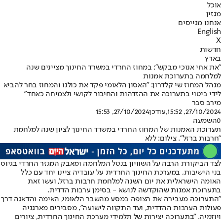
אוכל
מגזין
אנחנו מגייסים
English
X
חדשות
בארץ
"את אחי אנוכי מבקש": במחוז החרדי במשרד החינוך מציינים שנה
למלחמה בתערוכת אמנות
מנהל המחוז שי קלדרון: "האסון הלאומי פקד את כולנו והמחוז בחר להביא
לידי ביטוי בתערוכה את ההזדהות והחיבור לקושי ולצמיחה כאחד"
מירב סבר
27/10/2024, 15:52
,עודכן
27/10/2024, 15:53
0
השמעה
תערוכת האמנות של המחוז החרדי במשרד החינוך לציון שנה למלחמת
"חרבות ברזל". צילום: ללא
לצד הביקורת הרבה על השוויון בנטל המלחמה ומאבק המגזר החרדי בגיוס
בני הישיבות, במערכת החינוך החרדית על עובדיה ציינו יחד עם כלל
האומה הישראלית את יום השנה למלחמת חרבות ברזל, ועשו זאת
בתערוכת אמנות שהוקדשה לנושא - בסימן ערבות הדדית.
"התערוכה מעבירה את הצופה במסע מהשבר הלאומי, האימה והדאגה דרך
פעולות הערבות ההדדית, ועד התקווה לישועה", מסבירים מארגניה
ויוזמיה. "בתערוכה יצירות של תלמידי מערכת החינוך החרדית, ציורים