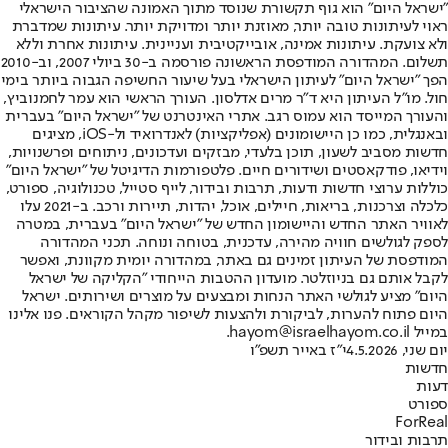
"ישראל היום" הוא גוף תקשורת שנוסד מתוך האמונה שהציבור הישראלי
ראוי לעיתונות טובה יותר, מאוזנת יותר ומדויקת יותר. עיתונות שמדברת
ולא צועקת. עיתונות אמינה, אובייקטיבית ועניינית. עיתונות אחרת וללא
תשלום. המהדורה המודפסת הראשונה פורסמה ב-30 ביולי 2007, וב-2010
הפך "ישראל היום" לעיתון הישראלי בעל שיעור החשיפה הגבוה ביותר בימי
חול. מו"ל העיתון היא ד"ר מרים אדלסון. העורך הראשי הוא עמר לחמנוביץ,
והעורך המייסד הוא עמוס רגב. אתרי האינטרנט של "ישראל היום" בעברית
ובאנגלית, כמו כן היישומונים (אפליקציות) לאנדרואיד ול-iOS, מציגים
חדשות מסביב לשעון, תוכן בלעדי, מבזקים ועדכונים, ניתוחים ופרשנויות,
וידיאו, פודקאסטים ושידורים חיים. פלטפורמות הדיגיטל של "ישראל היום"
כוללות ערוצי חדשות ודעות, תרבות ובידור, לייף סטייל, טכנולוגיה, ספורט,
כלכלה וצרכנות, בריאות, חיילים, אוכל, יהדות, תיירות ורכב. ב-2021 עלו
לאוויר האתר החדש והיישומון החדש של "ישראל היום" בעברית, במטרה
לספק לגולשים חוויה מהירה, עדכנית, בטוחה ונוחה. תכני המהדורה
המודפסת של העיתון זמינים גם באתר, במהדורה יומית מקוונת, ואפשר
לקבל אותם גם בניוזלטר. מועדון ההטבות הייחודי "הקליקה של ישראל
היום" מציע לגולשי האתר הנחות ומבצעים על מוצרים ושירותים. ישראל
היום פתוח להערות, לביקורת ולהצעות לשיפור מקהל הקוראים. פנו אלינו
במייל hayom@israelhayom.co.il.
יום שני, 4.5.2026
י"ז באייר תשפ"ו
חדשות
דעות
ספורט
ForReal
תרבות ובידור