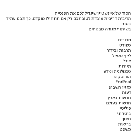
הסוד של איינשטיין שיגדיל לכם את הפנסיה
הריבית דריבית עובדת לטובתכם רק אם תתחילו מוקדם. כך תבנו עתיד
בטוח
בשיתוף מנורה מבטחים
מדורים
ספורט
תרבות ובידור
לייף סטייל
אוכל
תיירות
טכנולוגיה ומדע
הורוסקופ
ForReal
מגזין השבוע
דעות
חדשות בארץ
חדשות בעולם
פוליטי
ביטחוני
חינוך
בריאות
משפט