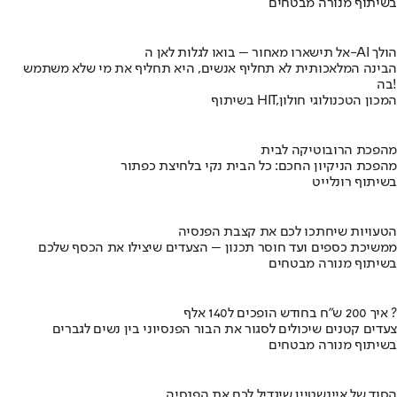
בשיתוף מנורה מבטחים
אל תישארו מאחור – בואו לגלות לאן ה-AI הולך
הבינה המלאכותית לא תחליף אנשים, היא תחליף את מי שלא משתמש
בה!
בשיתוף HIT,המכון הטכנולוגי חולון
מהפכת הרובוטיקה לבית
מהפכת הניקיון החכם: כל הבית נקי בלחיצת כפתור
בשיתוף רונלייט
הטעויות שיחתכו לכם את קצבת הפנסיה
ממשיכת כספים ועד חוסר תכנון – הצעדים שיצילו את הכסף שלכם
בשיתוף מנורה מבטחים
איך 200 ש"ח בחודש הופכים ל140 אלף ?
צעדים קטנים שיכולים לסגור את הבור הפנסיוני בין נשים לגברים
בשיתוף מנורה מבטחים
הסוד של איינשטיין שיגדיל לכם את הפנסיה