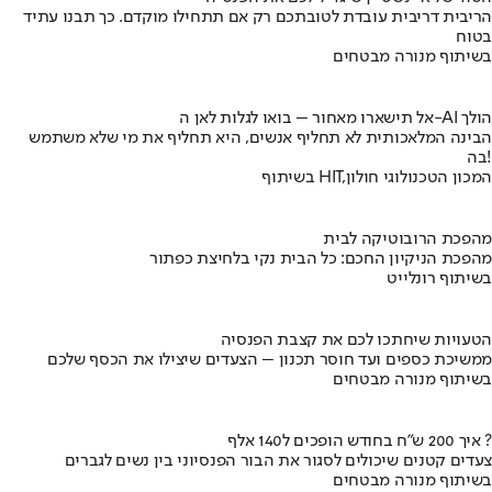
הריבית דריבית עובדת לטובתכם רק אם תתחילו מוקדם. כך תבנו עתיד
בטוח
בשיתוף מנורה מבטחים
אל תישארו מאחור – בואו לגלות לאן ה-AI הולך
הבינה המלאכותית לא תחליף אנשים, היא תחליף את מי שלא משתמש
בה!
בשיתוף HIT,המכון הטכנולוגי חולון
מהפכת הרובוטיקה לבית
מהפכת הניקיון החכם: כל הבית נקי בלחיצת כפתור
בשיתוף רונלייט
הטעויות שיחתכו לכם את קצבת הפנסיה
ממשיכת כספים ועד חוסר תכנון – הצעדים שיצילו את הכסף שלכם
בשיתוף מנורה מבטחים
איך 200 ש"ח בחודש הופכים ל140 אלף ?
צעדים קטנים שיכולים לסגור את הבור הפנסיוני בין נשים לגברים
בשיתוף מנורה מבטחים