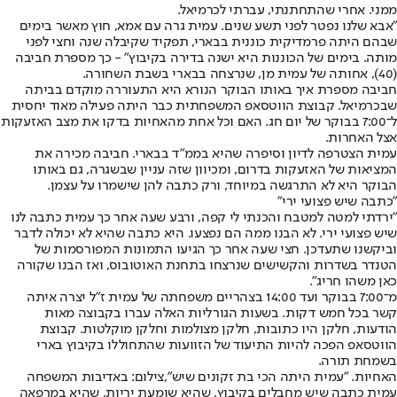
ממני. אחרי שהתחתנתי, עברתי לכרמיאל.
"אבא שלנו נפטר לפני תשע שנים. עמית גרה עם אמא, חוץ מאשר בימים
שבהם היתה פרמדיקית כוננית בבארי, תפקיד שקיבלה שנה וחצי לפני
מותה. בימים של הכוננות היא ישנה בדירה בקיבוץ" - כך מספרת חביבה
(40), אחותה של עמית מן, שנרצחה בבארי בשבת השחורה.
חביבה מספרת איך באותו הבוקר הנורא היא התעוררה מוקדם בביתה
שבכרמיאל. קבוצת הווטסאפ המשפחתית כבר היתה פעילה מאוד יחסית
ל־7:00 בבוקר של יום חג. האם וכל אחת מהאחיות בדקו את מצב האזעקות
אצל האחרות.
עמית הצטרפה לדיון וסיפרה שהיא בממ"ד בבארי. חביבה מכירה את
המציאות של האזעקות בדרום, ומכיוון שזה עניין שבשגרה, גם באותו
הבוקר היא לא התרגשה במיוחד, ורק כתבה להן שישמרו על עצמן.
"כתבה שיש פצועי ירי"
"ירדתי למטה למטבח והכנתי לי קפה, ורבע שעה אחר כך עמית כתבה לנו
שיש פצועי ירי. לא הבנו ממה הם נפצעו. היא כתבה שהיא לא יכולה לדבר
וביקשנו שתעדכן. חצי שעה אחר כך הגיעו התמונות המפורסמות של
הטנדר בשדרות והקשישים שנרצחו בתחנת האוטובוס, ואז הבנו שקורה
כאן משהו חריג".
מ־7:00 בבוקר ועד 14:00 בצהריים משפחתה של עמית ז"ל יצרה איתה
קשר בכל חמש דקות. בשעות הגורליות האלה עברו בקבוצה מאות
הודעות, חלקן היו כתובות, חלקן מצולמות וחלקן מוקלטות. קבוצת
הווטסאפ הפכה להיות התיעוד של הזוועות שהתחוללו בקיבוץ בארי
בשמחת תורה.
האחיות. "עמית היתה הכי בת זקונים שיש",צילום: באדיבות המשפחה
עמית כתבה שיש מחבלים בקיבוץ, שהיא שומעת יריות, שהיא במרפאה