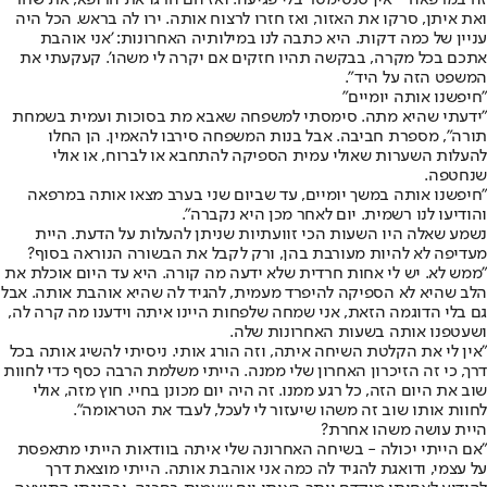
ואת איתן, סרקו את האזור, ואז חזרו לרצוח אותה. ירו לה בראש. הכל היה
עניין של כמה דקות. היא כתבה לנו במילותיה האחרונות: 'אני אוהבת
אתכם בכל מקרה, בבקשה תהיו חזקים אם יקרה לי משהו'. קעקעתי את
המשפט הזה על היד".
"חיפשנו אותה יומיים"
"ידעתי שהיא מתה. סימסתי למשפחה שאבא מת בסוכות ועמית בשמחת
תורה", מספרת חביבה. אבל בנות המשפחה סירבו להאמין. הן החלו
להעלות השערות שאולי עמית הספיקה להתחבא או לברוח, או אולי
שנחטפה.
"חיפשנו אותה במשך יומיים, עד שביום שני בערב מצאו אותה במרפאה
והודיעו לנו רשמית. יום לאחר מכן היא נקברה".
נשמע שאלה היו השעות הכי זוועתיות שניתן להעלות על הדעת. היית
מעדיפה לא להיות מעורבת בהן, ורק לקבל את הבשורה הנוראה בסוף?
"ממש לא. יש לי אחות חרדית שלא ידעה מה קורה. היא עד היום אוכלת את
הלב שהיא לא הספיקה להיפרד מעמית, להגיד לה שהיא אוהבת אותה. אבל
גם בלי הדוגמה הזאת, אני שמחה שלפחות היינו איתה וידענו מה קרה לה,
ושעטפנו אותה בשעות האחרונות שלה.
"אין לי את הקלטת השיחה איתה, וזה הורג אותי. ניסיתי להשיג אותה בכל
דרך, כי זה הזיכרון האחרון שלי ממנה. הייתי משלמת הרבה כסף כדי לחוות
שוב את היום הזה, כל רגע ממנו. זה היה יום מכונן בחיי. חוץ מזה, אולי
לחוות אותו שוב זה משהו שיעזור לי לעכל, לעבד את הטראומה".
היית עושה משהו אחרת?
"אם הייתי יכולה - בשיחה האחרונה שלי איתה בוודאות הייתי מתאפסת
על עצמי, ודואגת להגיד לה כמה אני אוהבת אותה. הייתי מוצאת דרך