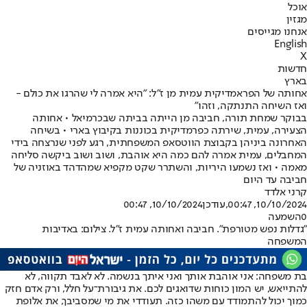
אוכל
מגזין
אנחנו מגייסים
English
X
חדשות
בארץ
אחותה של הפראמדיקית עמית מן ז"ל: "היא אמרה לי שהרגו את כולם -
ואז השיחה התנתקה, וזהו"
בבוקר שמחת תורה, חביבה מן הייתה בביתה שבכרמיאל • אחותה
הצעירה, עמית, שירתה כפרמדיקית בכוננות בקיבוץ בארי • בשיחה
האחרונה ביניהן בקבוצת הווטסאפ המשפחתית, רגע לפני שנרצחה בידי
המחבלים, עמית אמרה להם כמה היא אוהבת, ושוב ושוב ביקשה סליחה
מאמה • ואז נשמעו היריות, והשתרר שקט מקפיא שמהדהד באוזניה של
חביבה עד היום
קרני אלדד
10/10/2024, 00:47
,עודכן
10/10/2024, 00:47
0
השמעה
"גדלות נפש מטורפת". חביבה ואחותה עמית ז"ל. צילום: באדיבות
המשפחה
בת משפחה: אני אוהבת אותך ואני איתך בנשמה. לא לאבד תקווה, לא
להתייאש, יש המון כוחות שדואגים לכם. את גיבורת־על חלל, ורק אדם חזק
כמוך יכול להתמודד עם משהו כזה. תעודדי את מי שמסביבך, את אלופת