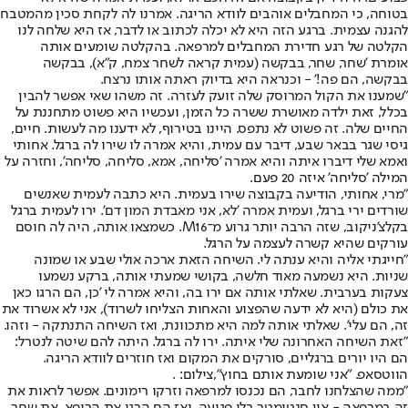
בטוחה, כי המחבלים אוהבים לוודא הריגה. אמרנו לה לקחת סכין מהמטבח
להגנה עצמית. ברגע הזה היא לא יכלה לכתוב או לדבר, אז היא שלחה לנו
הקלטה של רגע חדירת המחבלים למרפאה. בהקלטה שומעים אותה
אומרת 'שחר, שחר, בבקשה (עמית קראה לשחר צמח, ק"א), בבקשה
בבקשה, הם פה!' - וכנראה היא בדיוק ראתה אותו נרצח.
"שמענו את הקול המרוסק שלה זועק לעזרה. זה משהו שאי אפשר להבין
בכלל, זאת ילדה מאושרת ששרה כל הזמן, ועכשיו היא פשוט מתחננת על
החיים שלה. זה פשוט לא נתפס. היינו בטירוף, לא ידענו מה לעשות. חיים,
גיסי שגר בבאר שבע, דיבר עם עמית, והיא אמרה לו שירו לה ברגל. אחותי
ואמא שלי דיברו איתה והיא אמרה 'סליחה, אמא, סליחה, סליחה', וחזרה על
המילה 'סליחה' איזה 20 פעם.
"מרי, אחותי, הודיעה בקבוצה שירו בעמית. היא כתבה לעמית שאנשים
שורדים ירי ברגל, ועמית אמרה 'לא, אני מאבדת המון דם'. ירו לעמית ברגל
בקלצ'ניקוב, שזה הרבה יותר גרוע מ־M16. כשמצאו אותה, היה לה חוסם
עורקים שהיא קשרה לעצמה על הרגל.
"חייגתי אליה והיא ענתה לי. השיחה הזאת ארכה אולי שבע או שמונה
שניות. היא נשמעה מאוד חלשה, בקושי שמעתי אותה, ברקע נשמעו
צעקות בערבית. שאלתי אותה אם ירו בה, והיא אמרה לי 'כן, הם הרגו כאן
את כולם (היא לא ידעה שהפצוע והאחות הצליחו לשרוד), אני לא אשרוד את
זה, הם עלי'. שאלתי אותה למה היא מתכוונת, ואז השיחה התנתקה - וזהו.
"זאת השיחה האחרונה שלי איתה. ירו לה ברגל. היתה להם שיטה לנטרל:
הם היו יורים ברגליים, סורקים את המקום ואז חוזרים לוודא הריגה.
הווטסאפ. "אני שומעת אותם בחוץ",צילום: .
"ממה שהצלחנו לחבר, הם נכנסו למרפאה וזרקו רימונים. אפשר לראות את
זה במרפאה - אין סנטימטר בלי פגיעה. ואז הם הרגו את הרופא, את שחר