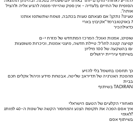
להודיע לאחותי מוקדם יותר באותו יום שעמית בסכנה. ובהינתן התוצאה
הסופית של החיים בלעדיה - אין ספק שהייתי מנסה להגיע אליה ולהציל
אותה".
טעינו? נתקן! אם מצאתם טעות בכתבה, נשמח שתשתפו אותנו
7 באוקטובר
מד"א
קיבוץ בארי
כדאי
להכיר
שופינג, אמנות ואוכל: המרכז המתחדש של מזרח י-ם
קפיצה קטנה לחו"ל: טיילת חדשה, מיצגי אמנות, וכיכרות משופצות
בהשקעה של 100 מיליון ₪
בשיתוף עיריית ירושלים
כך תחסכו בחשמל בלי להזיע
מהפכת האנרגיה של תדיראן: שליטה, אבטחת מידע וניהול אקלים חכם
בבית
בשיתוף TADIRAN
מאחורי הקלעים של הטעם הישראלי
איך אסם הפכה את תקופת הצנע והמחסור הקשה של שנות ה-40 למותג
לאומי?
בשיתוף אסם