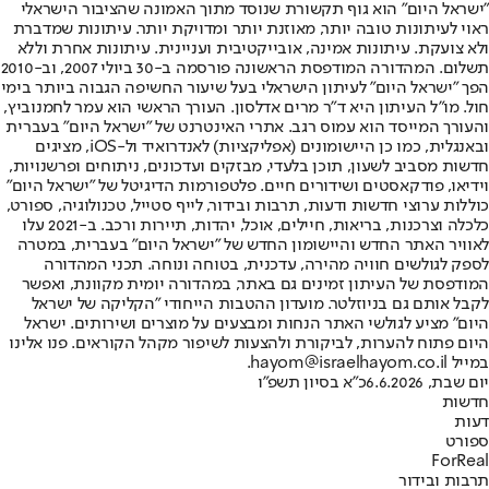
"ישראל היום" הוא גוף תקשורת שנוסד מתוך האמונה שהציבור הישראלי
ראוי לעיתונות טובה יותר, מאוזנת יותר ומדויקת יותר. עיתונות שמדברת
ולא צועקת. עיתונות אמינה, אובייקטיבית ועניינית. עיתונות אחרת וללא
תשלום. המהדורה המודפסת הראשונה פורסמה ב-30 ביולי 2007, וב-2010
הפך "ישראל היום" לעיתון הישראלי בעל שיעור החשיפה הגבוה ביותר בימי
חול. מו"ל העיתון היא ד"ר מרים אדלסון. העורך הראשי הוא עמר לחמנוביץ,
והעורך המייסד הוא עמוס רגב. אתרי האינטרנט של "ישראל היום" בעברית
ובאנגלית, כמו כן היישומונים (אפליקציות) לאנדרואיד ול-iOS, מציגים
חדשות מסביב לשעון, תוכן בלעדי, מבזקים ועדכונים, ניתוחים ופרשנויות,
וידיאו, פודקאסטים ושידורים חיים. פלטפורמות הדיגיטל של "ישראל היום"
כוללות ערוצי חדשות ודעות, תרבות ובידור, לייף סטייל, טכנולוגיה, ספורט,
כלכלה וצרכנות, בריאות, חיילים, אוכל, יהדות, תיירות ורכב. ב-2021 עלו
לאוויר האתר החדש והיישומון החדש של "ישראל היום" בעברית, במטרה
לספק לגולשים חוויה מהירה, עדכנית, בטוחה ונוחה. תכני המהדורה
המודפסת של העיתון זמינים גם באתר, במהדורה יומית מקוונת, ואפשר
לקבל אותם גם בניוזלטר. מועדון ההטבות הייחודי "הקליקה של ישראל
היום" מציע לגולשי האתר הנחות ומבצעים על מוצרים ושירותים. ישראל
היום פתוח להערות, לביקורת ולהצעות לשיפור מקהל הקוראים. פנו אלינו
במייל hayom@israelhayom.co.il.
יום שבת, 6.6.2026
כ"א בסיון תשפ"ו
חדשות
דעות
ספורט
ForReal
תרבות ובידור