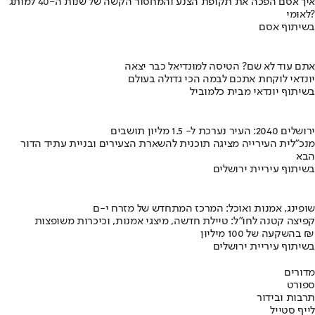
איך אסם הפכה את תקופת הצנע והמחסור הקשה של שנות ה-40 למותג
לאומי?
בשיתוף אסם
אתם עוד לא שם? הטיסה למונדיאל כבר יצאה
יונדאי לוקחת אתכם לבמה הכי גדולה בעולם
בשיתוף יונדאי מבית כלמוביל
ירושלים 2040: העיר נערכת ל- 1.5 מליון תושבים
מנכ"לית העירייה מציגה תוכנית להשארת הצעירים ובניית עתיד הדור
הבא
בשיתוף עיריית ירושלים
שופינג, אמנות ואוכל: המרכז המתחדש של מזרח י-ם
קפיצה קטנה לחו"ל: טיילת חדשה, מיצגי אמנות, וכיכרות משופצות
בהשקעה של 100 מיליון ₪
בשיתוף עיריית ירושלים
מדורים
ספורט
תרבות ובידור
לייף סטייל