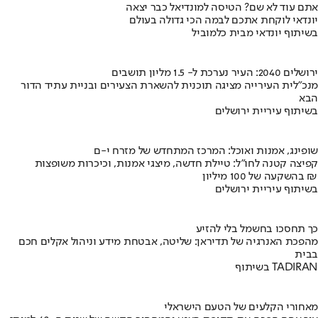
אתם עוד לא שם? הטיסה למונדיאל כבר יצאה
יונדאי לוקחת אתכם לבמה הכי גדולה בעולם
בשיתוף יונדאי מבית כלמוביל
ירושלים 2040: העיר נערכת ל- 1.5 מליון תושבים
מנכ"לית העירייה מציגה תוכנית להשארת הצעירים ובניית עתיד הדור
הבא
בשיתוף עיריית ירושלים
שופינג, אמנות ואוכל: המרכז המתחדש של מזרח י-ם
קפיצה קטנה לחו"ל: טיילת חדשה, מיצגי אמנות, וכיכרות משופצות
בהשקעה של 100 מיליון ₪
בשיתוף עיריית ירושלים
כך תחסכו בחשמל בלי להזיע
מהפכת האנרגיה של תדיראן: שליטה, אבטחת מידע וניהול אקלים חכם
בבית
בשיתוף TADIRAN
מאחורי הקלעים של הטעם הישראלי