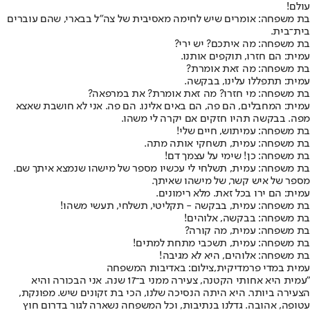
עולם!
בת משפחה: אומרים שיש לחימה מאסיבית של צה"ל בבארי, שהם עוברים
בית־בית.
בת משפחה: מה איתכם? יש ירי?
עמית: הם חזרו, תוקפים אותנו.
בת משפחה: מה זאת אומרת?
עמית: תתפללו עלינו, בבקשה.
בת משפחה: מי חזרו? מה זאת אומרת? את במרפאה?
עמית: המחבלים, הם פה, הם באים אלינו. הם פה. אני לא חושבת שאצא
מפה. בבקשה תהיו חזקים אם יקרה לי משהו.
בת משפחה: עמיתוש, חיים שלי!
בת משפחה: עמית, תשחקי אותה מתה.
בת משפחה: כן! שימי על עצמך דם!
בת משפחה: עמית, תשלחי לי עכשיו מספר של מישהו שנמצא איתך שם.
מספר של איש קשר, של מישהו שאיתך.
עמית: הם ירו בכל זאת. מלא רימונים.
בת משפחה: עמית, בבקשה - תקליטי, תשלחי, תעשי משהו!
בת משפחה: בבקשה, אלוהים!
בת משפחה: עמית, מה קורה?
בת משפחה: עמית, תשכבי מתחת למתים!
בת משפחה: אלוהים, היא לא מגיבה!
עמית במדי פרמדיקית,צילום: באדיבות המשפחה
"עמית היא אחותי הקטנה, צעירה ממני ב־17 שנה. אני הבכורה והיא
הצעירה ביותר. היא היתה הנסיכה שלנו, הכי בת זקונים שיש. מפונקת,
עטופה, אהובה. גדלנו בנתיבות, וכל המשפחה נשארה לגור בדרום חוץ