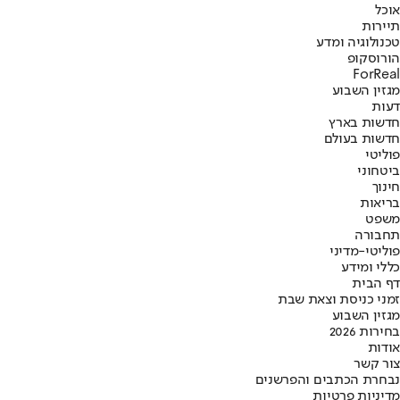
אוכל
תיירות
טכנולוגיה ומדע
הורוסקופ
ForReal
מגזין השבוע
דעות
חדשות בארץ
חדשות בעולם
פוליטי
ביטחוני
חינוך
בריאות
משפט
תחבורה
פוליטי-מדיני
כללי ומידע
דף הבית
זמני כניסת וצאת שבת
מגזין השבוע
בחירות 2026
אודות
צור קשר
נבחרת הכתבים והפרשנים
מדיניות פרטיות