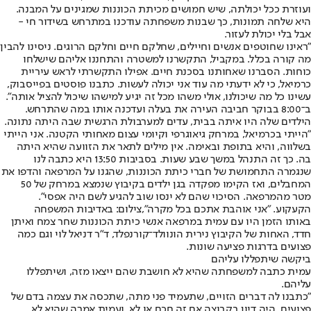
ועוזרת ככל יכולתה, שיש חמושים מכיתת הכוננות שמגינים על המבנה.
היא שלחה תמונות, כך שבנות משפחתה עודכנו במתרחש בשידור חי -
אבל בלי יכולת לעזור.
"ראינו שחוטפים אנשים וחיילים, שחלקם חיים וחלקם הרוגים. ניסינו להבין
מה קורה בכלל. במקביל, התקשרנו למשטרה והתחננו אליהם שישלחו
כוחות. הסברנו שאחותנו בסכנת חיים. אפילו התקשרתי לראש עיריית
כרמיאל, כי לא ידעתי מה עוד אני יכולה לעשות. כתבנו פוסטים בפייסבוק,
עשינו כל מה שיכולנו, אולי משהו מכל זה יגיע למישהו שיכול להציל אותה".
ב־8:00 בבוקר חביבה העירה את בעלה ועדכנה אותו במה שהתרחש.
הילדים שלה היו איתה בבית, עדים למערבולת הרגשית שבה היתה נתונה.
"הייתי בכרמיאל, במרחק גיאוגרפי וקיומי עצום מאחותי הקטנה. אני הייתי
בשלווה, והיא בתופת ובאימה. אין מילים לתאר את הזוועה שהיא היתה
בה. כך זה התנהל במשך שבע שעות. בסביבות 13:50 היא כתבה לנו
שנגמרה התחמושת של חברי כיתת הכוננות, שהגנו על המרפאה והדפו את
המחבלים, ואז הקימו מפקדה בגן ילדים בקיבוץ שנמצא במרחק של 50
מטר מהמרפאה. הסיכוי שהם לא ינסו שוב להגיע לשם היה אפסי".
הקעקוע. "אני אוהבת אתכם בכל מקרה",צילום: באדיבות המשפחה
באותו הזמן היו עם עמית במרפאה אנשי כיתת הכוננות שחר צמח ואיתן
חדד, האחות של הקיבוץ נירית הונוולד־קורנפלד, ד"ר דניאל לוי וגם כמה
פצועים בדרגות פציעה שונות.
ביקשה שיתפללו עליהם
עמית כתבה למשפחתה שהיא לא חושבת שהם ייצאו מזה, ושיתפללו
עליהם.
"כתבנו לה דברים הזויים, שתעמיד פני מתה, שתכסה את עצמה בדם של
פצועים. היה דיון בקבוצה אם זה חכם או לא, ועמית אמרה שהיא לא