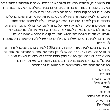
ידי השוטרים, תחילה ברמיזה ולאחר מכן בגלוי שאנחנו הולכות לבלות לילה
במעצר, הבנות בנווה תרצה והבנים באבו כביר. בשלב זה למעלה ממחצית
העצורות לא נחקרו בכלל. ״החלטה מלמעלה״ ככה אמרו.
"חשוב לנו לציין שבתחנה היו לא מעט שוטרות ושוטרים שהתנהגו אלינו
בכבוד, וניתן לומר שהרגיש שהמאבק הראוי שלנו להשבת החטופות
והחטופים והשפיות למדינת ישראל, ברור להם. כמובן לא כולם. היה שוטר
שאמר לנו שאנחנו 'באות לאטרקציה' בניתוק רגשי מוחלט מהמצב, אזקו
אותנו באזיקים כאחרונות הפושעות, בדקו אם לרכב שמעביר אותנו
מהתחנה לבית הסוהר יש 'נעילת ילדים' כדי שחלילה הפושעות המסוכנות
לא יברחו.
"הנשים הגיעו לבית סוהר נווה תרצה ב3:30 לפנות בוקר, הגיעו לחדר רק
ב-5:00 ובשעה 6:30 כבר הוצאו לכיוון בית המשפט. ההמתנה למשפט גם
היא ארכה זמן ממושך, בפועל כולן השתחררו ללא תנאים בשעה 15:30".
טעינו? נתקן! אם מצאתם טעות בכתבה, נשמח שתשתפו אותנו
הפגנה
משטרת תל אביב
משפחות החטופים והנעדרים
מדורים
ספורט
תרבות ובידור
לייף סטייל
אוכל
תיירות
טכנולוגיה ומדע
הורוסקופ
ForReal
מגזין השבוע