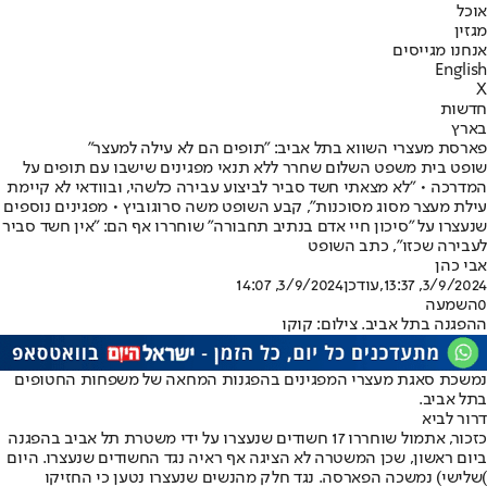
אוכל
מגזין
אנחנו מגייסים
English
X
חדשות
בארץ
פארסת מעצרי השווא בתל אביב: "תופים הם לא עילה למעצר"
שופט בית משפט השלום שחרר ללא תנאי מפגינים שישבו עם תופים על
המדרכה • "לא מצאתי חשד סביר לביצוע עבירה כלשהי, ובוודאי לא קיימת
עילת מעצר מסוג מסוכנות", קבע השופט משה סרוגוביץ • מפגינים נוספים
שנעצרו על "סיכון חיי אדם בנתיב תחבורה" שוחררו אף הם: "אין חשד סביר
לעבירה שכזו", כתב השופט
אבי כהן
3/9/2024, 13:37
,עודכן
3/9/2024, 14:07
0
השמעה
ההפגנה בתל אביב. צילום: קוקו
נמשכת סאגת מעצרי המפגינים בהפגנות המחאה של משפחות החטופים
בתל אביב.
דרור לביא
כזכור, אתמול שוחררו 17 חשודים שנעצרו על ידי משטרת תל אביב בהפגנה
ביום ראשון, שכן המשטרה לא הציגה אף ראיה נגד החשודים שנעצרו. היום
)שלישי) נמשכה הפארסה. נגד חלק מהנשים שנעצרו נטען כי החזיקו