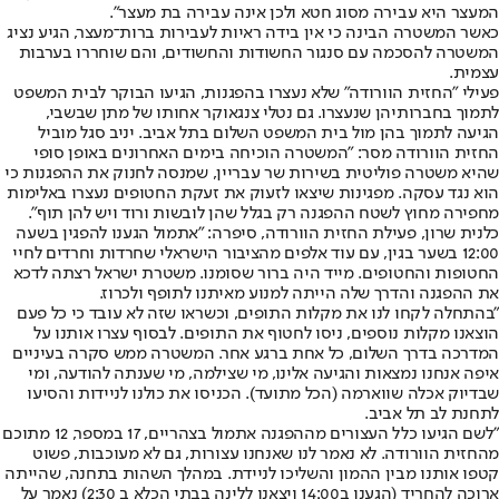
המעצר היא עבירה מסוג חטא ולכן אינה עבירה בת מעצר".
כאשר המשטרה הבינה כי אין בידה ראיות לעבירות ברות־מעצר, הגיע נציג
המשטרה להסכמה עם סנגור החשודות והחשודים, והם שוחררו בערבות
עצמית.
פעילי "החזית הוורודה" שלא נעצרו בהפגנות, הגיעו הבוקר לבית המשפט
לתמוך בחברותיהן שנעצרו. גם נטלי צנגאוקר אחותו של מתן שבשבי,
הגיעה לתמוך בהן מול בית המשפט השלום בתל אביב. יניב סגל מוביל
החזית הוורודה מסר: "המשטרה הוכיחה בימים האחרונים באופן סופי
שהיא משטרה פוליטית בשירות שר עבריין, שמנסה לחנוק את ההפגנות כי
הוא נגד עסקה. מפגינות שיצאו לזעוק את זעקת החטופים נעצרו באלימות
מחפירה מחוץ לשטח ההפגנה רק בגלל שהן לובשות ורוד ויש להן תוף".
כלנית שרון, פעילת החזית הוורודה, סיפרה: "אתמול הגענו להפגין בשעה
12:00 בשער בגין, עם עוד אלפים מהציבור הישראלי שחרדות וחרדים לחיי
החטופות והחטופים. מייד היה ברור שסומנו. משטרת ישראל רצתה לדכא
את ההפגנה והדרך שלה הייתה למנוע מאיתנו לתופף ולכרוז.
"בהתחלה לקחו לנו את מקלות התופים, וכשראו שזה לא עובד כי כל פעם
הוצאנו מקלות נוספים, ניסו לחטוף את התופים. לבסוף עצרו אותנו על
המדרכה בדרך השלום, כל אחת ברגע אחר. המשטרה ממש סקרה בעיניים
איפה אנחנו נמצאות והגיעה אלינו, מי שצילמה, מי שענתה להודעה, ומי
שבדיוק אכלה שווארמה (הכל מתועד). הכניסו את כולנו לניידות והסיעו
לתחנת לב תל אביב.
"לשם הגיעו כלל העצורים מההפגנה אתמול בצהריים, 17 במספר, 12 מתוכם
מהחזית הוורודה. לא נאמר לנו שאנחנו עצורות, גם לא מעוכבות, פשוט
קטפו אותנו מבין ההמון והשליכו לניידת. במהלך השהות בתחנה, שהייתה
ארוכה להחריד (הגענו ב14:00 ויצאנו ללינה בבתי הכלא ב 2:30) נאמר על