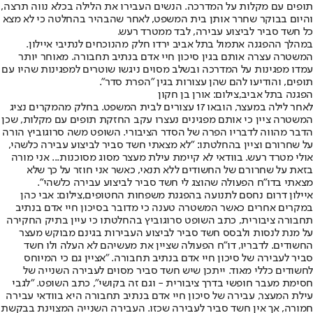
תופים עם מקלות על המדרכה. הנשים העבירו את הלילה בכלא נווה תרצה,
והיום בבוקר שחרר אותן בית המשפט, לאחר שהבהיר בהחלטה כי לא מצא
כל חשד סביר לביצוע עבירה, לבד ממטרד רעש.
במהלך ההפגנה אתמול בתל אביב ירדו חלק מהנוכחים לנתיבי איילון.
המשטרה עצרה אותם בגין סיכון חיי אדם בנתיב תחבורה. מאוחר יותר
עמדו מפגינות על המדרכה ובשלב מסוים ניגשו שוטרים למפגינות שהיו עם
תופים, והודיעו להם שהן עצורות בגין "הפרת סדר".
הפגנה בתל אביב,צילום: אורן בן חקון
לאחר לילה במעצר, הובאו 17 עצורים לבית המשפט. בחלק מהמקרים נציג
המשטרה ציין כי אותם מפגינים נעצרו עקב החזקת תופים עם מקלות, שכן
הדבר מהווה לדבריו הפרה של הסדר הציבורי. השופט משה סרוגוביץ הורה
על שחרורם וציין בהחלטתו: "לא מצאתי חשד סביר לביצוע עבירה כלשהי,
אולי מטרד רעש. בוודאי לא קיימת עילת מעצר מסוג מסוכנות... אני מורה
בזאת על שחרורם של החשודים ללא תנאי, כאשר אני חוזר על כך שלא
מצאתי בדו"ח הפעולה שהוצג לי חשד סביר לביצוע עבירה כלשהי".
איילון דרום נחסם לתנועה בהפגנת משפחות החטופים,צילום: אבי כהן
במקרים אחרים כאשר המשטרה טענה כי מדובר בסיכון חיי אדם בנתיב
תחבורה ציבורית, כתב השופט סרוגוביץ בהחלטתו כי עיין בתיק החקירה
על מנת לנסות ולבסס חשד סביר לביצוע העבירות בגינם מבוקש מעצר
החשודים. לדבריו, דו"ח הפעולה שציין את מעשיהם לא העלה ולו חשד
סביר לעבירה של סיכון חיי אדם בנתיב תחבורה. "אציין גם כי המיוחס
לחשודים כללי מאוד. ייתכן שיש חשד סביר מסוים לעבירה השנייה של
חסימת מעבר חופשי בדרך ציבורית - וגם זה בקושי", כתב השופט. "לגבי
עילת המעצר, עבירה של סיכון חיי אדם בנתיב תחבורה היא בוודאי עבירה
חמורה, אך אין חשד סביר לעבירה שכזו. העבירה השנייה המצוינת בבקשת