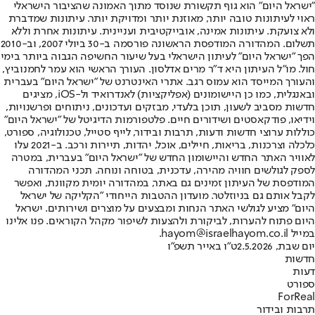
"ישראל היום" הוא גוף תקשורת שנוסד מתוך האמונה שהציבור הישראלי
ראוי לעיתונות טובה יותר, מאוזנת יותר ומדויקת יותר. עיתונות שמדברת
ולא צועקת. עיתונות אמינה, אובייקטיבית ועניינית. עיתונות אחרת וללא
תשלום. המהדורה המודפסת הראשונה פורסמה ב-30 ביולי 2007, וב-2010
הפך "ישראל היום" לעיתון הישראלי בעל שיעור החשיפה הגבוה ביותר בימי
חול. מו"ל העיתון היא ד"ר מרים אדלסון. העורך הראשי הוא עמר לחמנוביץ,
והעורך המייסד הוא עמוס רגב. אתרי האינטרנט של "ישראל היום" בעברית
ובאנגלית, כמו כן היישומונים (אפליקציות) לאנדרואיד ול-iOS, מציגים
חדשות מסביב לשעון, תוכן בלעדי, מבזקים ועדכונים, ניתוחים ופרשנויות,
וידיאו, פודקאסטים ושידורים חיים. פלטפורמות הדיגיטל של "ישראל היום"
כוללות ערוצי חדשות ודעות, תרבות ובידור, לייף סטייל, טכנולוגיה, ספורט,
כלכלה וצרכנות, בריאות, חיילים, אוכל, יהדות, תיירות ורכב. ב-2021 עלו
לאוויר האתר החדש והיישומון החדש של "ישראל היום" בעברית, במטרה
לספק לגולשים חוויה מהירה, עדכנית, בטוחה ונוחה. תכני המהדורה
המודפסת של העיתון זמינים גם באתר, במהדורה יומית מקוונת, ואפשר
לקבל אותם גם בניוזלטר. מועדון ההטבות הייחודי "הקליקה של ישראל
היום" מציע לגולשי האתר הנחות ומבצעים על מוצרים ושירותים. ישראל
היום פתוח להערות, לביקורת ולהצעות לשיפור מקהל הקוראים. פנו אלינו
במייל hayom@israelhayom.co.il.
יום שבת, 2.5.2026
ט"ו באייר תשפ"ו
חדשות
דעות
ספורט
ForReal
תרבות ובידור