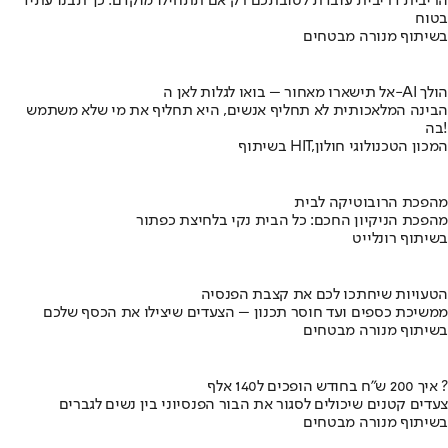
הריבית דריבית עובדת לטובתכם רק אם תתחילו מוקדם. כך תבנו עתיד
בטוח
בשיתוף מנורה מבטחים
אל תישארו מאחור – בואו לגלות לאן ה-AI הולך
הבינה המלאכותית לא תחליף אנשים, היא תחליף את מי שלא משתמש
בה!
בשיתוף HIT,המכון הטכנולוגי חולון
מהפכת הרובוטיקה לבית
מהפכת הניקיון החכם: כל הבית נקי בלחיצת כפתור
בשיתוף רונלייט
הטעויות שיחתכו לכם את קצבת הפנסיה
ממשיכת כספים ועד חוסר תכנון – הצעדים שיצילו את הכסף שלכם
בשיתוף מנורה מבטחים
איך 200 ש"ח בחודש הופכים ל140 אלף ?
צעדים קטנים שיכולים לסגור את הבור הפנסיוני בין נשים לגברים
בשיתוף מנורה מבטחים