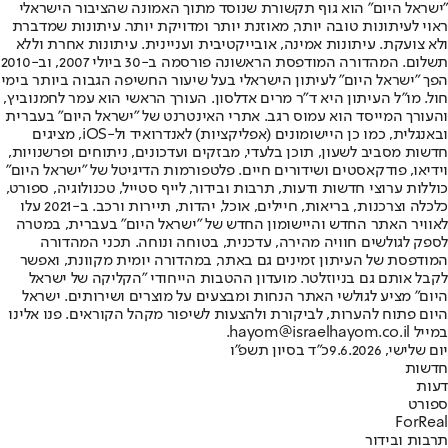
"ישראל היום" הוא גוף תקשורת שנוסד מתוך האמונה שהציבור הישראלי
ראוי לעיתונות טובה יותר, מאוזנת יותר ומדויקת יותר. עיתונות שמדברת
ולא צועקת. עיתונות אמינה, אובייקטיבית ועניינית. עיתונות אחרת וללא
תשלום. המהדורה המודפסת הראשונה פורסמה ב-30 ביולי 2007, וב-2010
הפך "ישראל היום" לעיתון הישראלי בעל שיעור החשיפה הגבוה ביותר בימי
חול. מו"ל העיתון היא ד"ר מרים אדלסון. העורך הראשי הוא עמר לחמנוביץ,
והעורך המייסד הוא עמוס רגב. אתרי האינטרנט של "ישראל היום" בעברית
ובאנגלית, כמו כן היישומונים (אפליקציות) לאנדרואיד ול-iOS, מציגים
חדשות מסביב לשעון, תוכן בלעדי, מבזקים ועדכונים, ניתוחים ופרשנויות,
וידיאו, פודקאסטים ושידורים חיים. פלטפורמות הדיגיטל של "ישראל היום"
כוללות ערוצי חדשות ודעות, תרבות ובידור, לייף סטייל, טכנולוגיה, ספורט,
כלכלה וצרכנות, בריאות, חיילים, אוכל, יהדות, תיירות ורכב. ב-2021 עלו
לאוויר האתר החדש והיישומון החדש של "ישראל היום" בעברית, במטרה
לספק לגולשים חוויה מהירה, עדכנית, בטוחה ונוחה. תכני המהדורה
המודפסת של העיתון זמינים גם באתר, במהדורה יומית מקוונת, ואפשר
לקבל אותם גם בניוזלטר. מועדון ההטבות הייחודי "הקליקה של ישראל
היום" מציע לגולשי האתר הנחות ומבצעים על מוצרים ושירותים. ישראל
היום פתוח להערות, לביקורת ולהצעות לשיפור מקהל הקוראים. פנו אלינו
במייל hayom@israelhayom.co.il.
יום שלישי, 9.6.2026
כ"ד בסיון תשפ"ו
חדשות
דעות
ספורט
ForReal
תרבות ובידור