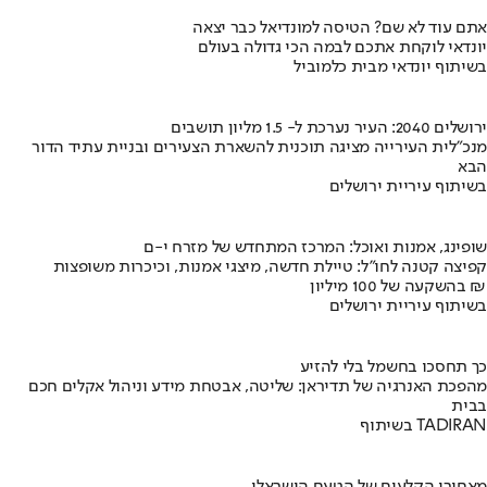
אתם עוד לא שם? הטיסה למונדיאל כבר יצאה
יונדאי לוקחת אתכם לבמה הכי גדולה בעולם
בשיתוף יונדאי מבית כלמוביל
ירושלים 2040: העיר נערכת ל- 1.5 מליון תושבים
מנכ"לית העירייה מציגה תוכנית להשארת הצעירים ובניית עתיד הדור
הבא
בשיתוף עיריית ירושלים
שופינג, אמנות ואוכל: המרכז המתחדש של מזרח י-ם
קפיצה קטנה לחו"ל: טיילת חדשה, מיצגי אמנות, וכיכרות משופצות
בהשקעה של 100 מיליון ₪
בשיתוף עיריית ירושלים
כך תחסכו בחשמל בלי להזיע
מהפכת האנרגיה של תדיראן: שליטה, אבטחת מידע וניהול אקלים חכם
בבית
בשיתוף TADIRAN