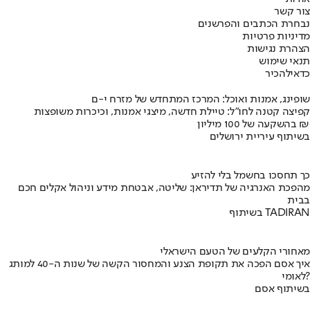
צור קשר
נבחרת הכתבים והפרשנים
מדיניות פרטיות
הצהרת נגישות
תנאי שימוש
כדאי
להכיר
שופינג, אמנות ואוכל: המרכז המתחדש של מזרח י-ם
קפיצה קטנה לחו"ל: טיילת חדשה, מיצגי אמנות, וכיכרות משופצות
בהשקעה של 100 מיליון ₪
בשיתוף עיריית ירושלים
כך תחסכו בחשמל בלי להזיע
מהפכת האנרגיה של תדיראן: שליטה, אבטחת מידע וניהול אקלים חכם
בבית
בשיתוף TADIRAN
מאחורי הקלעים של הטעם הישראלי
איך אסם הפכה את תקופת הצנע והמחסור הקשה של שנות ה-40 למותג
לאומי?
בשיתוף אסם