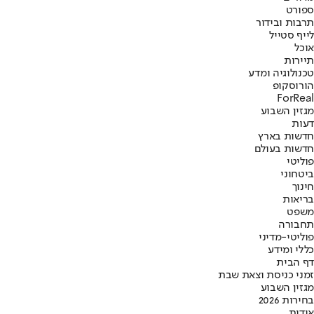
ספורט
תרבות ובידור
לייף סטייל
אוכל
תיירות
טכנולוגיה ומדע
הורוסקופ
ForReal
מגזין השבוע
דעות
חדשות בארץ
חדשות בעולם
פוליטי
ביטחוני
חינוך
בריאות
משפט
תחבורה
פוליטי-מדיני
כללי ומידע
דף הבית
זמני כניסת וצאת שבת
מגזין השבוע
בחירות 2026
אודות