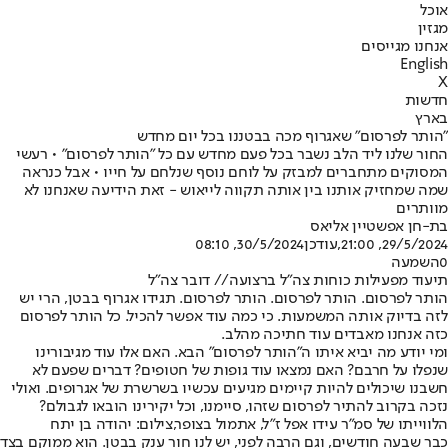
אוכל
מגזין
אנחנו מגייסים
English
X
חדשות
בארץ
"הותר לפרסום" שאגרוף מכה בבטננו בכל יום מחדש
החור שלנו ליד הלב נשבר בכל פעם מחדש עם כל "הותר לפרסום" • רעשי
המסוקים מתחברים למבזק על לוחם נוסף שנלחם על חייו • אבל כנראה
שמה שמחזיק אותנו בין אותה תקווה לייאוש - זאת הידיעה שאנחנו לא
מוותרים
בת-חן אפשטיין אליאס
29/5/2024, 21:00
,עודכן
30/5/2024, 08:10
0
השמעה
תיעוד מפעילות כוחות צה"ל ברצועה// דובר צה"ל
הותר לפרסום. הותר לפרסום. הותר לפרסום. תגידו אגרוף בבטן, הרי יש
לזה בדיוק אותה המשמעות. כי כמה עוד אפשר להכיל. כל הותר לפרסום
כזה אנחנו מאבדים עוד חתיכה מהלב.
ומי יודע מה יביא איתו ה"הותר לפרסום" הבא. האם אלו עוד מגיבורינו
שנפלו על חרבם? האם נמצאו עוד גופות של חטופים? דברים שפעם לא
חשבנו שיכולים להיות קיימים מגיעים עכשיו בשרשרת של אגרופים. ואולי
נזכה בקרוב להתיר לפרסום שזהו, סיימנו, וכל יקירינו הובאו לגבולם?
הלווייתו של סמ"ר עידו אפל ז"ל, אתמול בצופר,צילום: יהודה בן יתח
כבר שבעה חודשים, וגם הרבה לפני, יש לנו חור ענק בבטן. הוא ממוקם בצד