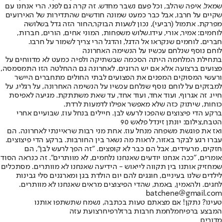
שמאל, איפה שהלב, וכל פעם נשבר מחדש. זה קרה גם לפני. הרי אנחנו עם
שקיים על חרבו, אבל כבר כמעט שמונה חודשים שהתדירות של האירועים
מפרקת. אתמול (רביעי), נכון לשעות הבוקר,
החור הזה גדל בשלושה
לוחמים: אמיר, אורי, עידו.
שלוש משפחות, המוני אחים, הורים, חברות,
חברים. לוחמים שנקראו אל הדגל, והדגל הרי צריך לשמור על חרבו.
לוחם נוסף שנלחם עכשיו על הנשימה האחרונה
בתחילת המלחמה היתה הסכמה שבשתיקה ולפיה כמעט לא מדווחים על
פצועים ברצועה אלא אם יש הרוגים. לאחרונה גם ההחלטה הזו התמסמסה,
ורעשי המסוקים המפנים את הפצועים לבתי החולים מתחברים היישר
למבזקים על לוחם נוסף שנלחם עכשיו על הנשימה האחרונה, על רגליו, על
חייו. זה אגרוף, ועוד אחד, ועוד אחד, עד שאת משתתקת. מגיעה לאפיסת
כוחות, שיתוק כזה שלא מאפשר אפילו לדמעות לרדת.
ברקע הדי פיצוצים שהפכו לרעש לבן. חיילים בנחל עוז, שבועיים אחרי
הטבח,צילום: יונתן זינדל פלאש 90
ואז את פוגשת משפחה מנחל עוז. אחת מני רבות שראיינתי לאחרונה. הם
עברו רגע לבקר באזור, לראות מה נשאר בין החורבות. ברקע הדי פיצוצים.
חזקים, מרעידים, אבל הם כבר לא קופצים. "זה הפך לרעש לבן", הם
אומרים, "ככה אנחנו יודעים שאנחנו נלחמים, לא מוותרים". זה כנראה הסוד
שמחזיק אותנו בין תקווה לייאוש - הידיעה שאנחנו לא מוותרים. מסתכלים
לילדים שלנו בעיניים, חוגגים להם יום הולדת בגן ומארגנים סלי גבינות
לחגים. ולהאמין, באמת, שהדי הפיצוצים מראים שאנחנו לא מוותרים.
batchene@gmail.com
טעינו? נתקן! אם מצאתם טעות בכתבה, נשמח שתשתפו אותנו
המבצע ברפיח
מלחמת חרבות ברזל
רפיח
רצועת עזה
מדורים