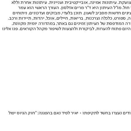
ועקת. עיתונות אמינה, אובייקטיבית ועניינית. עיתונות אחרת וללא
עור החשיפה הגבוה ביותר בימי חול. מו"ל העיתון היא ד"ר מרים אדלסון. העורך הראשי הוא עמר
 והעורך המייסד הוא עמוס רגב. אתרי האינטרנט של "ישראל היום" בעברית ובאנגלית, כמו כן היישומונים (אפליקציות) לאנדרואיד ול-iOS, מציגים חדשות מסביב לשעון, תוכן בלעדי, מבזקים ועדכונים, ניתוחים
, ספורט, כלכלה וצרכנות, בריאות, חיילים, אוכל, יהדות, תיירות ורכב.
דורה המודפסת של העיתון זמינים גם באתר, במהדורה יומית מקוונת,
היום פתוח להערות, לביקורת ולהצעות לשיפור מקהל הקוראים. פנו אלינו
ידי פעיל ימין ופונה לבית החולים • שני חשודים נעצרו בחשד לתקיפתו • יאיר לפיד נאם בהפגנה: "חוק הגיוס יפול