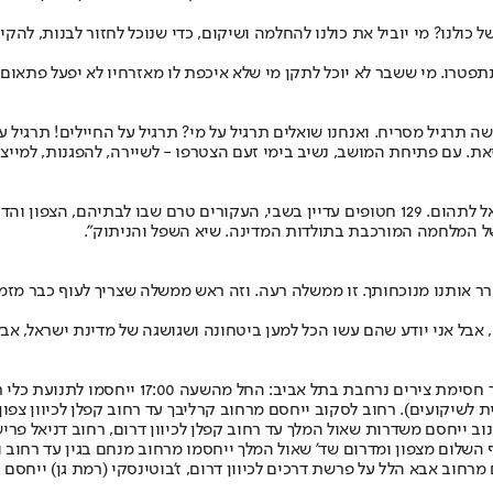
כולנו? מי יוביל את כולנו להחלמה ושיקום, כדי שנוכל לחזור לבנות, להקי
 תתפטרו. מי ששבר לא יוכל לתקן מי שלא איכפת לו מאזרחיו לא יפעל פת
עשה תרגיל מסריח. ואנחנו שואלים תרגיל על מי? תרגיל על החיילים! תרגי
. עם פתיחת המושב, נשיב בימי זעם הצטרפו - לשיירה, להפגנות, למייצגי
מארגני ההפגנה הוסיפו: "מאז 7 באוקטובר, ממשלת נתניהו הביאה את ישראל לתהום. 129 חטופים עד
 המלחמה המורכבת בתולדות המדינה. שיא השפל והניתוק".
 אותנו מנוכחותך. זו ממשלה רעה. וזה ראש ממשלה שצריך לעוף כבר מזמן
בל אני יודע שהם עשו הכל למען ביטחונה ושגושגה של מדינת ישראל, אבל ל
לקראת המחאה המתוכננת בתל אביב, המשטרה נערכ
נית לשיקועים). רחוב לסקוב ייחסם מרחוב קרליבך עד רחוב קפלן לכיוון צפ
בנוב ייחסם משדרות שאול המלך עד רחוב קפלן לכיוון דרום, רחוב דניאל פריש
מרחוב אבא הלל על פרשת דרכים לכיוון דרום, ז'בוטינסקי (רמת גן) ייחסם ב