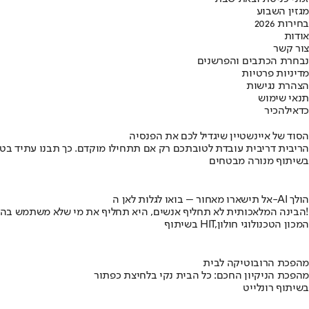
מגזין השבוע
בחירות 2026
אודות
צור קשר
נבחרת הכתבים והפרשנים
מדיניות פרטיות
הצהרת נגישות
תנאי שימוש
כדאי
להכיר
הסוד של איינשטיין שיגדיל לכם את הפנסיה
הריבית דריבית עובדת לטובתכם רק אם תתחילו מוקדם. כך תבנו עתיד בט
בשיתוף מנורה מבטחים
אל תישארו מאחור – בואו לגלות לאן ה-AI הולך
הבינה המלאכותית לא תחליף אנשים, היא תחליף את מי שלא משתמש בה!
בשיתוף HIT,המכון הטכנולוגי חולון
מהפכת הרובוטיקה לבית
מהפכת הניקיון החכם: כל הבית נקי בלחיצת כפתור
בשיתוף רונלייט