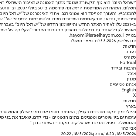
"ישראל היום" הוא גוף תקשורת שנוסד מתוך האמונה שהציבור הישראלי ראוי 
ת
ופרשנויות, וידיאו, פודקאסטים ושידורים חיים. פלטפורמות הדיגיטל של "ישרא
ב-2021 עלו לאוויר האתר החדש והיישומון החדש של "ישראל היום" בע
ואפשר לקבל אותם גם בניוזלטר. מועדון ההטבות הייחודי "הקליקה של ישרא
במייל hayom@israelhayom.co.il.
יום שלישי, 5.5.2026
י"ח באייר תשפ"ו
חדשות
דעות
ספורט
ForReal
תרבות ובידור
אוכל
מגזין
אנחנו מגייסים
English
X
חדשות
בארץ
פעילי ימין תקפו מפגינים בקפלן; המוחים חסמו את נתיבי איילון והמשטרה
והממשלה תיפול ומדינת ישראל קום תקום - השינוי בדרך"
אבי כהן
18/5/2024, 16:20
,עודכן
18/5/2024, 20:22