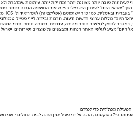
לעיתונות טובה יותר, מאוזנת יותר ומדויקת יותר. עיתונות שמדברת ולא צ
שלום. המהדורה המודפסת הראשונה פורסמה ב-30 ביולי 2007, וב-2010 הפך "ישראל היום" לעיתון הישראלי בעל שי
לחמנוביץ,
ל היום" כוללות ערוצי חדשות ודעות, תרבות ובידור, לייף סטייל, טכנולוגיה
ברית, במטרה לספק לגולשים חוויה מהירה, עדכנית, בטוחה ונוחה. תכני המה
ל היום" מציע לגולשי האתר הנחות ומבצעים על מוצרים ושירותים. ישראל 
 הפעילה מכת"זית כדי לפזרם
עימותים בין שוטרים ומפגינים בתום הנאומים • גדי קדם, שאיבד את בני משפחתו ב-7 באוקטובר, הוכה על 