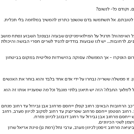
ם, וקודם כל- לנשום?
אום לטובתם. אל תשתמשו בדם שנשפך כתרוץ להמשיך במלחמה בלי תכלית.
ל על האימהות! תרגיל על המילואימניקים שבעזה ובצפון! השבוע נפתח מושב
ם, לרחובות... יש לנו שבועות בודדים להגיד לשרים חסרי הבושה והיכולת
יין בשבי, העקורים טרם שבו לבתיהם, הצפון והדרום הופקרו - אך הממשלה עסוקה בהישרדות פוליטית במקום בביטחון
. זו ממשלה ששריה נבחרו על ידי אדם אחד בלבד והוא בוחר את האנשים
'מלאך החבלה' הזה יש תיאון בלתי מוגבל וכל מה שמענייו אותו זה הוא
ה בכוחות גדולים תוך חסימת צירים נרחבת בתל אביב: החל מהשעה 17:00 ייחסמו לתנועת כלי רכב הרחובות הבאים: רחוב קפלן ייחסם מרחוב אבן גבירול עד רחוב מנחם
ון. רחוב הפטמן ייחסם מרחוב שפרינצק עד רחוב לסקוב לכיוון מערב, רחוב
 ייחסם מרחוב אבן גבירול עד רחוב דובנוב לכיוון מזרח.
יציאה מרחוב זיסמן לכיוון מערב, ערבי נחל (רמת גן) פינת אריאל שרון