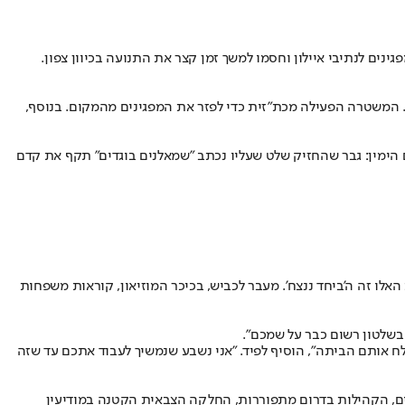
ים לנתיבי איילון וחסמו למשך זמן קצר את התנועה בכיוון צפון.
. המשטרה הפעילה מכת"זית כדי לפזר את המפגינים מהמקום. בנוסף,
י קדם, שאיבד את בני משפחתו ב-7 באוקטובר, הוכה על ידי אחד מפעילים הימין: גבר שהחזיק שלט שעליו נכתב ״שמאלנים בוגדים״ תקף את קדם
אלו זה ה'ביחד ננצח'. מעבר לכביש, בכיכר המוזיאון, קוראות משפחות
ן בשלטון רשום כבר על שמכם".
 אותם הביתה", הוסיף לפיד. "אני נשבע שנמשיך לעבוד אתכם עד שזה
יטים, הקהילות בדרום מתפוררות, החלקה הצבאית הקטנה במודיעין