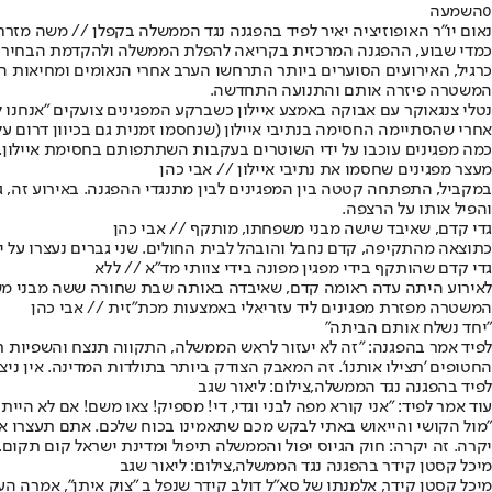
0
השמעה
נאום יו"ר האופוזיציה יאיר לפיד בהפגנה נגד הממשלה בקפלן // משה מזרח
כמדי שבוע, ההפגנה המרכזית בקריאה להפלת הממשלה ולהקדמת הבחירות
כרגיל, האירועים הסוערים ביותר התרחשו הערב אחרי הנאומים ומחיאות הכפ
המשטרה פיזרה אותם והתנועה התחדשה.
נטלי צנגאוקר עם אבוקה באמצע איילון כשברקע המפגינים צועקים ״אנחנו ל
אחרי שהסתיימה החסימה בנתיבי איילון (שנחסמו זמנית גם בכיוון דרום 
כמה מפגינים עוכבו על ידי השוטרים בעקבות השתתפותם בחסימת איילון.
מעצר מפגינים שחסמו את נתיבי איילון // אבי כהן
והפיל אותו על הרצפה.
גדי קדם, שאיבד שישה מבני משפחתו, מותקף // אבי כהן
כתוצאה מהתקיפה, קדם נחבל והובהל לבית החולים. שני גברים נעצרו על 
גדי קדם שהותקף בידי מפגין מפונה בידי צוותי מד"א // ללא
לאירוע היתה עדה ראומה קדם, שאיבדה באותה שבת שחורה ששה מבני מ
המשטרה מפזרת מפגינים ליד עזריאלי באמצעות מכת"זית // אבי כהן
"יחד נשלח אותם הביתה"
לפיד אמר בהפגנה: "זה לא יעזור לראש הממשלה, התקווה תנצח והשפיות תנצ
החטופים 'תצילו אותנו'. זה המאבק הצודק ביותר בתולדות המדינה. אין ני
לפיד בהפגנה נגד הממשלה,צילום: ליאור שגב
עוד אמר לפיד: "אני קורא מפה לבני וגדי, די! מספיק! צאו משם! אם לא היית
"מול הקושי והייאוש באתי לבקש מכם שתאמינו בכוח שלכם. אתם תעצרו א
יקרה. זה יקרה: חוק הגיוס יפול והממשלה תיפול ומדינת ישראל קום תקום. 
מיכל קסטן קידר בהפגנה נגד הממשלה,צילום: ליאור שגב
מיכל קסטן קידר, אלמנתו של סא"ל דולב קידר שנפל ב "צוק איתן", אמרה 