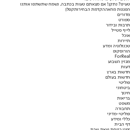
טעינו? נתקן! אם מצאתם טעות בכתבה, נשמח שתשתפו אותנו
הפגנות מחאה
הקדמת הבחירות
קפלן
מדורים
ספורט
תרבות ובידור
לייף סטייל
אוכל
תיירות
טכנולוגיה ומדע
הורוסקופ
ForReal
מגזין השבוע
דעות
חדשות בארץ
חדשות בעולם
פוליטי
ביטחוני
חינוך
בריאות
משפט
תחבורה
פוליטי-מדיני
כללי ומידע
דף הבית
זמני כניסת וצאת שבת