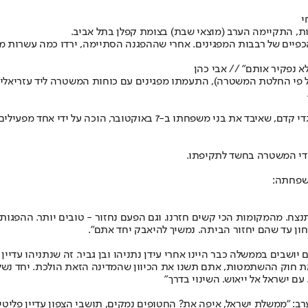
י
, התקיימה הערב (מוצאי שבת) בצומת קפלן בתל אביב.
יים של רבבות המפגינים. אחרי שההפגנה הסתיימה, ירדו כמה עשרות מפגינ
א נפקיר אותם״ // אבי כהן
על פי החלטת המשטרה), התעמתו מפגינים עם כוחות המשטרה ליד עזריאלי
במקביל, התפתחה קטטה בין המפגינים לבין מתנגדי ההפגנה. באירוע זה, גד
ידי המשטרה בחשד לתקיפתו.
שפחתה:
ח. מהמקומות הכי קשים חזרנו. וגם הפעם נחזור - טובים יותר. ההפגות ה
צחון עד שהם יחזור הביתה. נמשיך להיאבק יחד אתם".
ם יושבים בממשלה כבר היינו אחרי עידן נתניהו ובן גביר. זה שנתניהו עדיי
ת חוק ההשתמטות, אתם תשנו את הכיוון שהמדינה הזאת הולכת. יחד נשלח
עם ישראל אל ייאוש. השינוי בדרך"
הערב: ״ממשלת ישראל, איפה את? החטופים נמקים, תושבי הצפון עדיין פל