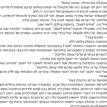
הכפילה את גודלה, ואיפה אתם?
״מי ייתן לנו קמצוץ כזה של תקווה? מי יצמיח מחדש קרקע מתחת לרגליים של 
שירת מחאה להחזרת החטופים מול הקרייה // ללא
״ממשלת ישראל שחררי אותנו מעולך. תני לנו את הסיכוי להתחיל להחלים.
מלחמה בלי יעדים שאי אפשר לנצח בה״, סיכמה קסטן קידר.
איל נוה, "אחים לנשק", בהפגנה,צילום: ליאור שגב
איל נוה, ממובילי תנועת "אחים לנשק", נאם גם הוא בהפגנה: ״נתניהו שוב 
הכנסת. על כולנו לעשות הכל בכדי שזה יהיה המושב האחרון של הכנסת הזאת
– זמנכם עבר!״
ההפגנה בקפלן,צילום: ללא
המדינה ובפתרון המשברים. בחקיקת השתמטות משירות צבאי בעיצומה של
"השרים נבחרים על פי עומק הליקוק"
ראש המוסד לשעבר דני יתום תוקף את נתניהו
בהפגנה מוקדמת ברחובות אמר ראש המוסד לשעבר דני יתום: "נתניהו, שחרר
האלה על פי גודל הלשון שלהם ולפי עומק הליקוק".
עוד אמר יתום: "אני ראיתי ראשי ממשלה אחרים, לא הסכמתי עם חלק מהם, א
עצמו".
חסימת צירים נרחבת בעיר
בגין לשני הכיוונים. צומת קפלן דרך מנחם בגין לצפון ולדרום (התנועה מופ
לאונרדו דה וינצ'י ייחסם מרחוב הפטמן עד רחוב קפלן לכיוון צפון, רחוב דו
החל מהשעה 17:30 ייחסמו לתנועת כלי רכב הרחובות הבאים: עליות למחלף השלום מצפון ומדרום שד' שאול המלך ייחסמו מרחוב מנחם בגין עד רחוב ויצמן לשני הכיוונים,
ייתכן כי במהלך הערב ייחסמו הרחובות הבאים: ז'בוטינסקי (רמת גן) ייחסם 
יחסם לכיוון פרשת דרכים.