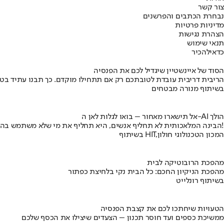
צור קשר
נבחרת הכתבים והפרשנים
מדיניות פרטיות
הצהרת נגישות
תנאי שימוש
כדאי
להכיר
הסוד של איינשטיין שיגדיל לכם את הפנסיה
הריבית דריבית עובדת לטובתכם רק אם תתחילו מוקדם. כך תבנו עתיד בט
בשיתוף מנורה מבטחים
אל תישארו מאחור – בואו לגלות לאן ה-AI הולך
הבינה המלאכותית לא תחליף אנשים, היא תחליף את מי שלא משתמש בה!
בשיתוף HIT,המכון הטכנולוגי חולון
מהפכת הרובוטיקה לבית
מהפכת הניקיון החכם: כל הבית נקי בלחיצת כפתור
בשיתוף רונלייט
הטעויות שיחתכו לכם את קצבת הפנסיה
ממשיכת כספים ועד חוסר תכנון – הצעדים שיצילו את הכסף שלכם