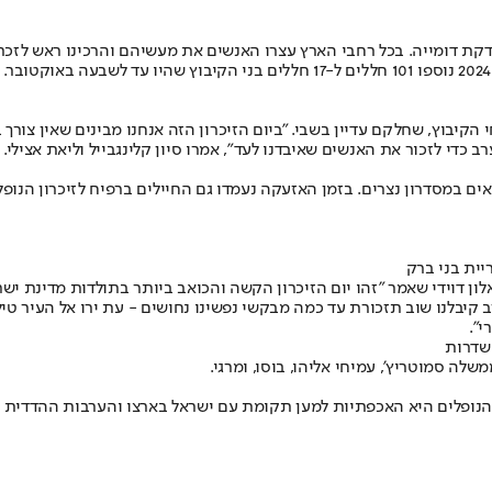
דקת דומייה. בכל רחבי הארץ עצרו האנשים את מעשיהם והרכינו ראש לזכר 
 טקס יום הזיכרון של קיבוץ ניר עוז, לזכר 51 נופלי ונרצחי הקיבוץ, שחלקם עדיין בשבי. "ביום הזיכרון הזה
ב כדי לזכור את האנשים שאיבדנו לעד", אמרו סיון קלינגבייל וליאת אצילי.
אים במסדרון נצרים. בזמן האזעקה נעמדו גם החיילים ברפיח לזיכרון הנופל
יית בני ברק
קיבלנו שוב תזכורת עד כמה מבקשי נפשינו נחושים - עת ירו אל העיר טיל
י".
 שדרות
לה סמוטריץ', עמיחי אליהו, בוסו, ומרגי.
נופלים היא האכפתיות למען תקומת עם ישראל בארצו והערבות ההדדית של