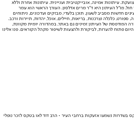
ועקת. עיתונות אמינה, אובייקטיבית ועניינית. עיתונות אחרת וללא
עור החשיפה הגבוה ביותר בימי חול. מו"ל העיתון היא ד"ר מרים אדלסון. העורך הראשי הוא עמר
 והעורך המייסד הוא עמוס רגב. אתרי האינטרנט של "ישראל היום" בעברית ובאנגלית, כמו כן היישומונים (אפליקציות) לאנדרואיד ול-iOS, מציגים חדשות מסביב לשעון, תוכן בלעדי, מבזקים ועדכונים, ניתוחים
, ספורט, כלכלה וצרכנות, בריאות, חיילים, אוכל, יהדות, תיירות ורכב.
דורה המודפסת של העיתון זמינים גם באתר, במהדורה יומית מקוונת,
היום פתוח להערות, לביקורת ולהצעות לשיפור מקהל הקוראים. פנו אלינו
תיחת הטקס בשדרות נשמעו אזעקות ברחבי העיר • הרב דוד לאו בטקס לזכר נופלי