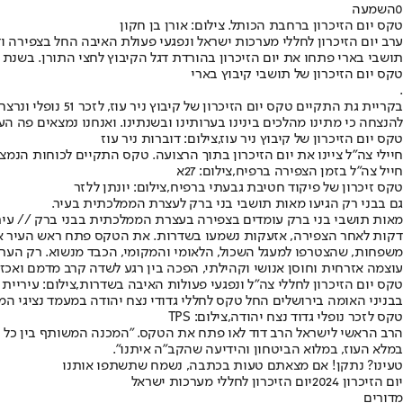
0
השמעה
טקס יום הזיכרון ברחבת הכותל. צילום: אורן בן חקון
ערב יום הזיכרון לחללי מערכות ישראל ונפגעי פעולת האיבה החל בצפירה ו
תושבי בארי פתחו את יום הזיכרון בהורדת דגל הקיבוץ לחצי התורן. בשנת 2024 נוספו 101 חללים ל-17 חללים בני הקיבוץ שהיו עד לשבעה באוקטובר.
טקס יום הזיכרון של תושבי קיבוץ בארי
.
בקריית גת התקיים
להנצחה כי מתינו מהלכים בינינו בערותינו ובשנתינו. ואנחנו נמצאים פה הער
טקס יום הזיכרון של קיבוץ ניר עוז,צילום: דוברות ניר עוז
חיילי צה"ל ציינו את יום הזיכרון בתוך הרצועה. טקס התקיים לכוחות הנמצ
חייל צה"ל בזמן הצפירה ברפיח,צילום: 27א
טקס זיכרון של פיקוד חטיבת גבעתי ברפיח,צילום: יונתן ללזר
גם בבני רק הגיעו מאות תושבי בני ברק לעצרת הממלכתית בעיר.
מאות תושבי בני ברק עומדים בצפירה בעצרת הממלכתית בבני ברק // עיר
משפחות, שהצטרפו למעגל השכול, הלאומי והמקומי, הכבד מנשוא. רק הערב 
עוצמה אזרחית וחוסן אנושי וקהילתי, הפכה בין רגע לשדה קרב מדמם ואכזר
טקס יום הזיכרון לחללי צה"ל ונפגעי פעולות האיבה בשדרות,צילום: עיריית
בבניני האומה בירושלים החל טקס לחללי גדודי נצח יהודה במעמד נציגי הממש
טקס לזכר נופלי גדוד נצח יהודה,צילום: TPS
הרב הראשי לישראל הרב דוד לאו פתח את הטקס. "המכנה המשותף בין כל ה
במלא העוז, במלוא הביטחון והידיעה שהקב"ה איתנו".
טעינו? נתקן! אם מצאתם טעות בכתבה, נשמח שתשתפו אותנו
יום הזיכרון 2024
יום הזיכרון לחללי מערכות ישראל
מדורים