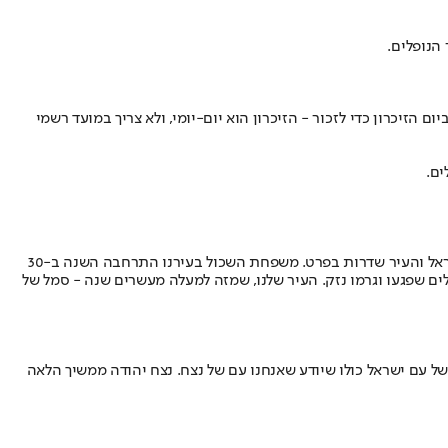
הנופלים.
 אנחנו מבינים שאין צורך ביום הזיכרון כדי לזכור - הזיכרון הוא יום-יומי, ולא צריך במועד רשמי
ים.
דקות לאחר הצפירה, אזעקות נשמעו בשדרות. את הטקס פתח ראש העיר אלון דוידי שאמר "זהו יום הזיכרון הקשה והכואב ביותר בתולדות מדינת ישראל והעיר שדרות בפרט. משפחת השכול בעירנו התרחבה השנה ב-30
ים שפגעו וגרמו נזק. העיר שלנו, שמזה למעלה מעשרים שנה - סמל של
 עם ישראל כולו שיודע שאנחנו עם של נצח. נצח יהודה ממשיך הלאה