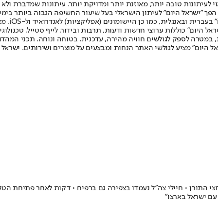
לעיתונות טובה יותר, מאוזנת יותר ומדויקת יותר. עיתונות שמדברת ולא צ
שלום. המהדורה המודפסת הראשונה פורסמה ב-30 ביולי 2007, וב-2010 הפך "ישראל היום" לעיתון הישראלי בעל שי
לחמנוביץ,
ל היום" כוללות ערוצי חדשות ודעות, תרבות ובידור, לייף סטייל, טכנולוגיה
ברית, במטרה לספק לגולשים חוויה מהירה, עדכנית, בטוחה ונוחה. תכני המה
ל היום" מציע לגולשי האתר הנחות ומבצעים על מוצרים ושירותים. ישראל 
 דגל הקיבוץ לחצי התורן • חיילי צה"ל נעמדו בצפירה גם ברפיח • דקות לאחר פ
עם ישראל בארצו"