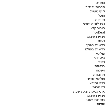
ספורט
תרבות ובידור
לייף סטייל
אוכל
תיירות
טכנולוגיה ומדע
הורוסקופ
ForReal
מגזין השבוע
דעות
חדשות בארץ
חדשות בעולם
פוליטי
ביטחוני
חינוך
בריאות
משפט
תחבורה
פוליטי-מדיני
כללי ומידע
דף הבית
זמני כניסת וצאת שבת
מגזין השבוע
בחירות 2026
אודות