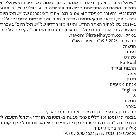
"ישראל היום" הוא גוף תקשורת שנוסד מתוך האמונה שהציבור הישראלי ראוי 
ת
ופרשנויות, וידיאו, פודקאסטים ושידורים חיים. פלטפורמות הדיגיטל של "ישרא
ב-2021 עלו לאוויר האתר החדש והיישומון החדש של "ישראל היום" בע
ואפשר לקבל אותם גם בניוזלטר. מועדון ההטבות הייחודי "הקליקה של ישרא
במייל hayom@israelhayom.co.il.
יום שבת, 9.5.2026
כ"ב באייר תשפ"ו
חדשות
דעות
ספורט
ForReal
תרבות ובידור
אוכל
מגזין
אנחנו מגייסים
English
X
חדשות
בארץ
יום זיכרון קורע לב: כך מציינים אותו ברחבי הארץ
בבארי, לו נוספו 101 חללים מאז שבעה באוקטובר, הורידו את
נצח יהודה: "המכנה המשותף בין כל הנופלים היא האכפתיות למען תקומת 
איליה יגורוב
חנן גרינווד
12/5/2024, 17:35
,עודכן
12/5/2024, 19:43