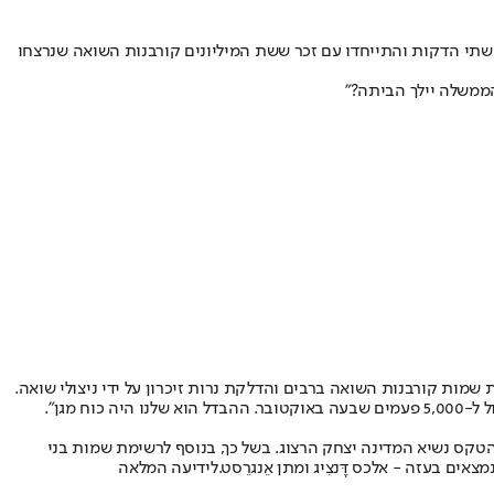
בצפירת הדומיה בת שתי הדקות והתייחדו עם זכר ששת המיליונים קורבנות השואה שנרצחו
ממשלה יילך הביתה?״
יכרון לשואה ולגבורה - "לכל איש יש שם", זו השנה ה-35. בטקס יתקיים מעמד קריאת שמות קורבנות השואה ברבים והדלקת נרות זיכרון על ידי ניצולי שואה.
מגן".
ך הטקס נשיא המדינה יצחק הרצוג. בשל כך, בנוסף לרשימת שמות בני
 בעזה - אלכס דָּנצִיג ומתן אֵנגרֵסט.
לידיעה המלאה