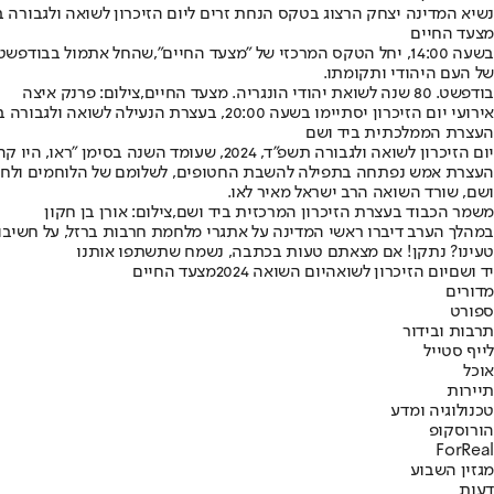
נשיא המדינה יצחק הרצוג בטקס הנחת זרים ליום הזיכרון לשואה ולגבורה באוה
מצעד החיים
בשעה 14:00, יחל הטקס המרכזי של "מצעד החיים",
שהחל אתמול בבודפשט
של העם היהודי ותקומתו.
בודפשט. 80 שנה לשואת יהודי הונגריה. מצעד החיים,צילום: פרנק איצה
אירועי יום הזיכרון יסתיימו בשעה 20:00, בעצרת הנעילה לשואה ולגבורה בבית לוחמי הגטאות.
העצרת הממלכתית ביד ושם
יום הזיכרון לשואה ולגבורה תשפ״ד, 2024, שעומד השנה בסימן "ראו, היו קהילות ואינן עוד: הקהילה היהודית ושברה" נפתח אמש (ראשון)
העצרת אמש נפתחה בתפילה להשבת החטופים, לשלומם של הלוחמים ולחיבוק
ושם, שורד השואה הרב ישראל מאיר לאו.
משמר הכבוד בעצרת הזיכרון המרכזית ביד ושם,צילום: אורן בן חקון
במהלך הערב דיברו ראשי המדינה על אתגרי מלחמת חרבות ברזל, על חשיבו
טעינו? נתקן! אם מצאתם טעות בכתבה, נשמח שתשתפו אותנו
יד ושם
יום הזיכרון לשואה
יום השואה 2024
מצעד החיים
מדורים
ספורט
תרבות ובידור
לייף סטייל
אוכל
תיירות
טכנולוגיה ומדע
הורוסקופ
ForReal
מגזין השבוע
דעות