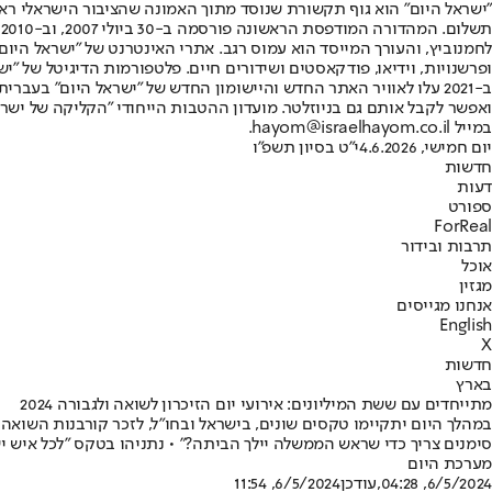
"ישראל היום" הוא גוף תקשורת שנוסד מתוך האמונה שהציבור הישראלי ראוי 
ת
ופרשנויות, וידיאו, פודקאסטים ושידורים חיים. פלטפורמות הדיגיטל של "ישרא
ב-2021 עלו לאוויר האתר החדש והיישומון החדש של "ישראל היום" בע
ואפשר לקבל אותם גם בניוזלטר. מועדון ההטבות הייחודי "הקליקה של ישרא
במייל hayom@israelhayom.co.il.
יום חמישי, 4.6.2026
י"ט בסיון תשפ"ו
חדשות
דעות
ספורט
ForReal
תרבות ובידור
אוכל
מגזין
אנחנו מגייסים
English
X
חדשות
בארץ
מתייחדים עם ששת המיליונים: אירועי יום הזיכרון לשואה ולגבורה 2024
במהלך היום יתקיימו טקסים שונים, בישראל ובחו"ל, לזכר קורבנות השואה 
סימנים צריך כדי שראש הממשלה יילך הביתה?״ • נתניהו בטקס "לכל איש יש שם": "הקטל בשואה
מערכת היום
6/5/2024, 04:28
,עודכן
6/5/2024, 11:54