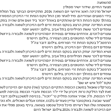
0
השמעה
מצעד החיים, שידור ישיר מפולין
ישראל מרכינה ראש: אירועי יום השוא
בידי הנאצים ועוזריהם. מיד לאחר מכן החל טקס הנחת זרי הזיכרון המסורתי
במהלך טקס הנחת הזרים שהתקיים באוהל יזכור ביד ושם אדם שהיה במקום
נשיא המדינה יצחק הרצוג בטקס הנחת זרים ליום הזיכרון לשואה ולגבורה באוה
עומדים לזכר ששת המיליונים בתל אביב ,צילום: יהושע יוסף
עוצרים לזכרם. אזרחים עומדים בצפירת יוםהזיכרון לשואה ולגבורה בירושלים
עומדים ליד שלטי החטופים בזמן הצפירה ,צילום: רויטרס
הרמטכ"ל בטקס הנחת זרי הפרחים ,צילום: דובר צה"ל
עומדים דום במהלך יום הזיכרון ,צילום: רויטרס
נשיא המדינה יצחק הרצוג בטקס הנחת זרים ליום הזיכרון לשואה ולגבורה באוה
עומדים לזכר ששת המיליונים בתל אביב ,צילום: יהושע יוסף
עוצרים לזכרם. אזרחים עומדים בצפירת יוםהזיכרון לשואה ולגבורה בירושלים
עומדים ליד שלטי החטופים בזמן הצפירה ,צילום: רויטרס
הרמטכ"ל בטקס הנחת זרי הפרחים ,צילום: דובר צה"ל
עומדים דום במהלך יום הזיכרון ,צילום: רויטרס
נשיא המדינה יצחק הרצוג בטקס הנחת זרים ליום הזיכרון לשואה ולגבורה באוה
טקס "לכל איש יש שם"
זאת לצד הדלקת נרות זיכרון על ידי יו"ר הכנסת וחברי הכנסת בכניסה למשכן. ראש הממשלה בנימין נתני
יו"ר הכנסת, ח"כ אמיר אוחנה מדליק נר "יזכור", בכניסה למשכן,צילום: דוב
"פצעי שבעה באוקטובר עדיין פעורים בלבנו, אנחנו אבלים ושכולים, ולא נו
המשפחה שלו ושל רעייתו מיכל מיכל שנספו בשואה, צירף באופן סמלי את ש
יום הזיכרון לשואה ולגבורה 2024,צילום: ישראל היום