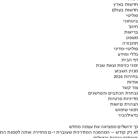
חדשות בארץ
חדשות בעולם
פוליטי
ביטחוני
חינוך
בריאות
משפט
תחבורה
פוליטי-מדיני
כללי ומידע
דף הבית
זמני כניסת וצאת שבת
מגזין השבוע
בחירות 2026
אודות
צור קשר
נבחרת הכתבים והפרשנים
מדיניות פרטיות
הצהרת נגישות
תנאי שימוש
כדאי
להכיר
כך ירושלים ממציאה את עצמה מחדש
לא רק קודש – המהפכה המודרנית שעוברת י-ם מחזירה אותה לפסגת התי