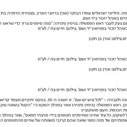
ה 2024, מתקיימים הבוקר בצל המלחמה. מיליוני ישראלים עמדו הבוקר (שני) ברחבי הארץ, 
ים באוהל יזכור ביד ושם.
 צעק לעבר ראש הממשלה בנימין נתניהו: ״כמה סימנים צריך כדי שראש ה
ל יזכור במוזיאון 'יד ושם' ,צילום: חיים צח / לע"מ
,צילום: אורן בן חקון
ל יזכור במוזיאון 'יד ושם' ,צילום: חיים צח / לע"מ
,צילום: אורן בן חקון
ל יזכור במוזיאון 'יד ושם' ,צילום: חיים צח / לע"מ
בטרקלין שאגאל במשכן הכנסת התקיים הבוקר (שני) טקס יום הז
הו אמר במהלך הטקס כי: "הקטל בשואה שקול ל-5,000 פעמים שבעה באוקטובר. ההבדל הוא שלנו היה כוח 
רות הכנסת, נועם מושקוביץ
כל לשקוט, כל עוד אחינו ואחיותינו חטופים בידי מרצחי חמאס", אמר במהל
מותיהם של כמה נספי שואה שהם קרובי משפחה של שניים מהחטופים הנמצאים