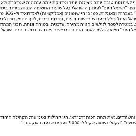
לעיתונות טובה יותר, מאוזנת יותר ומדויקת יותר. עיתונות שמדברת ולא צ
שלום. המהדורה המודפסת הראשונה פורסמה ב-30 ביולי 2007, וב-2010 הפך "ישראל היום" לעיתון הישראלי בעל שי
לחמנוביץ,
ל היום" כוללות ערוצי חדשות ודעות, תרבות ובידור, לייף סטייל, טכנולוגיה
ברית, במטרה לספק לגולשים חוויה מהירה, עדכנית, בטוחה ונוחה. תכני המה
ל היום" מציע לגולשי האתר הנחות ומבצעים על מוצרים ושירותים. ישראל 
והשורדים, זאת תחת הכותרת: "ראו, היו קהילות ואינן עוד: הקהילה היהו
 שקול ל-5,000 פעמים שבעה באוקטובר"