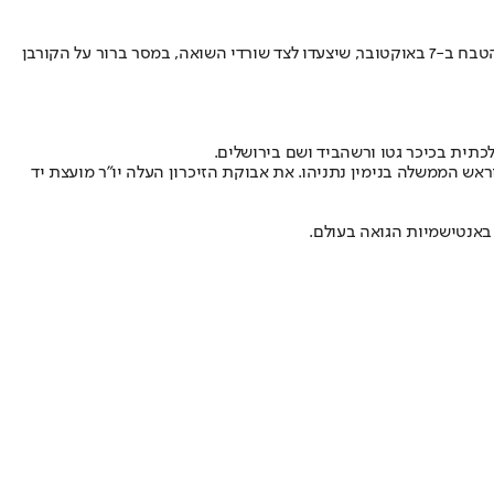
לציון 80 שנה לשואת יהודי הונגריה. השנה לוקחים חלק במצעד גם ניצולי הטבח ב-7 באוקטובר, שיצעדו לצד שורדי השואה, במסר ברור על הקורבן
תית בכיכר גטו ורשה
ביד ושם בירושלים.
 הממשלה בנימין נתניהו. את אבוקת הזיכרון העלה יו"ר מועצת יד
באנטישמיות הגואה בעולם.