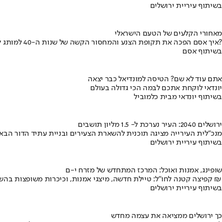
בשיתוף עיריית ירושלים
מאחורי הקלעים של הטעם הישראלי
איך אסם הפכה את תקופת הצנע והמחסור הקשה של שנות ה-40 למותג לאומי?
בשיתוף אסם
אתם עוד לא שם? הטיסה למונדיאל כבר יצאה
יונדאי לוקחת אתכם לבמה הכי גדולה בעולם
בשיתוף יונדאי מבית כלמוביל
ירושלים 2040: העיר נערכת ל- 1.5 מליון תושבים
מנכ"לית העירייה מציגה תוכנית להשארת הצעירים ובניית עתיד הדור הבא
בשיתוף עיריית ירושלים
שופינג, אמנות ואוכל: המרכז המתחדש של מזרח י-ם
קפיצה קטנה לחו"ל: טיילת חדשה, מיצגי אמנות, וכיכרות משופצות בהשקעה של 100 מיליון ₪
בשיתוף עיריית ירושלים
כך ירושלים ממציאה את עצמה מחדש