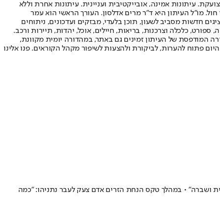
ועקת. עיתונות אמינה, אובייקטיבית ועניינית. עיתונות אחרת וללא
עור החשיפה הגבוה ביותר בימי חול. מו"ל העיתון היא ד"ר מרים אדלסון. העורך הראשי הוא עמר
 והעורך המייסד הוא עמוס רגב. אתרי האינטרנט של "ישראל היום" בעברית ובאנגלית, כמו כן היישומונים (אפליקציות) לאנדרואיד ול-iOS, מציגים חדשות מסביב לשעון, תוכן בלעדי, מבזקים ועדכונים, ניתוחים
, ספורט, כלכלה וצרכנות, בריאות, חיילים, אוכל, יהדות, תיירות ורכב.
דורה המודפסת של העיתון זמינים גם באתר, במהדורה יומית מקוונת,
היום פתוח להערות, לביקורת ולהצעות לשיפור מקהל הקוראים. פנו אלינו
דית ושברה" • במהלך טקס הנחת הזרים אדם צעק לעבר נתניהו: ״כמה