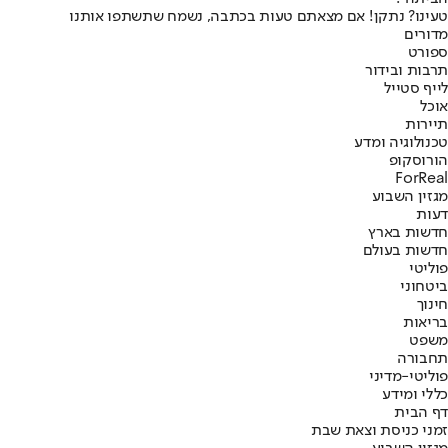
טעינו? נתקן! אם מצאתם טעות בכתבה, נשמח שתשתפו אותנו
מדורים
ספורט
תרבות ובידור
לייף סטייל
אוכל
תיירות
טכנולוגיה ומדע
הורוסקופ
ForReal
מגזין השבוע
דעות
חדשות בארץ
חדשות בעולם
פוליטי
ביטחוני
חינוך
בריאות
משפט
תחבורה
פוליטי-מדיני
כללי ומידע
דף הבית
זמני כניסת וצאת שבת