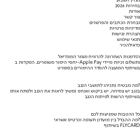
מגזין השבוע
בחירות 2026
אודות
צור קשר
נבחרת הכתבים והפרשנים
מדיניות פרטיות
הצהרת נגישות
תנאי שימוש
כדאי
להכיר
הזדמנות האחרונה להרוויח מגמר המונדיאל
יחסי הימור משופרים, הפקדות ב-Apple Pay ותשלום זכיות מיידי
בשיתוף המועצה להסדר ההימורים בספורט
מה מבטיח נתניהו לתושבי הנגב?
בנגב יש צמיחה, יש ביקוש ואנחנו נמשיך לראות את הנגב ולפתח אותו
בשיתוף הרשות לפיתוח הנגב
כל ההטבות שמגיעות לכם
מה ההבדל בין מועדון תעופה וכרטיס אשראי?
בשיתוף FLYCARD