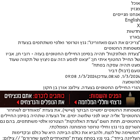
אוכל
מגזין
אנחנו מגייסים
English
X
חדשות
בארץ
"צריכים את העם מאחורינו": גנץ וטרופר ואלפי משתתפים בצעדת
משפחות החטופים
"צעדת האלונקות" תהיה בסימן החיילים החטופים בעזה • רובי חן, אביו
של החייל החטוף איתי חן: "יצאנו למסע הזה עם ניצוץ של תקווה שעוד
מעט תהיה עסקה בפתח"
נועם (דבול) דביר
1/3/2024, 08:40
,עודכן
1/3/2024, 09:08
0
השמעה
הורי החיילים החטופים בצעדה. צילום: אורן בן חקון
משפחות החטופים ימשיכו הבוקר (שישי), את צעדת "מאוחדים לשחרור
החטופים" אליה יצאו לפני שלושה ימים. אל הצעדה שתהיה בסימן החיילים
החטופים, תחת השם "צעדת האלונקות" הצטרפו אלפי משתתפים, בהם גם
השריןם בני גנץ וחילי טרופר מהמחנה הממלכתי.
"המשימה של לנצח, ולהביא את כולם הביתה היא של כולם ובקדימות
העליונה ביחד": בני גנץ בפתח צעדת "מתאחדים למען שחרורם" // צילום: