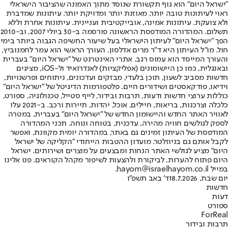
"ישראל היום" הוא גוף תקשורת שנוסד מתוך האמונה שהציבור הישראלי
ראוי לעיתונות טובה יותר, מאוזנת יותר ומדויקת יותר. עיתונות שמדברת
ולא צועקת. עיתונות אמינה, אובייקטיבית ועניינית. עיתונות אחרת וללא
תשלום. המהדורה המודפסת הראשונה פורסמה ב-30 ביולי 2007, וב-2010
הפך "ישראל היום" לעיתון הישראלי בעל שיעור החשיפה הגבוה ביותר בימי
חול. מו"ל העיתון היא ד"ר מרים אדלסון. העורך הראשי הוא עמר לחמנוביץ,
והעורך המייסד הוא עמוס רגב. אתרי האינטרנט של "ישראל היום" בעברית
ובאנגלית, כמו כן היישומונים (אפליקציות) לאנדרואיד ול-iOS, מציגים
חדשות מסביב לשעון, תוכן בלעדי, מבזקים ועדכונים, ניתוחים ופרשנויות,
וידיאו, פודקאסטים ושידורים חיים. פלטפורמות הדיגיטל של "ישראל היום"
כוללות ערוצי חדשות ודעות, תרבות ובידור, לייף סטייל, טכנולוגיה, ספורט,
כלכלה וצרכנות, בריאות, חיילים, אוכל, יהדות, תיירות ורכב. ב-2021 עלו
לאוויר האתר החדש והיישומון החדש של "ישראל היום" בעברית, במטרה
לספק לגולשים חוויה מהירה, עדכנית, בטוחה ונוחה. תכני המהדורה
המודפסת של העיתון זמינים גם באתר, במהדורה יומית מקוונת, ואפשר
לקבל אותם גם בניוזלטר. מועדון ההטבות הייחודי "הקליקה של ישראל
היום" מציע לגולשי האתר הנחות ומבצעים על מוצרים ושירותים. ישראל
היום פתוח להערות, לביקורת ולהצעות לשיפור מקהל הקוראים. פנו אלינו
במייל hayom@israelhayom.co.il.
יום שבת, 18.7.2026
ד' באב תשפ"ו
חדשות
דעות
ספורט
ForReal
תרבות ובידור