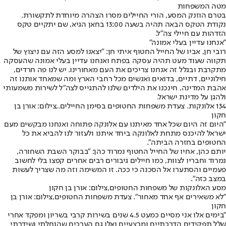
מטה המשפחות
בטרם הוזנק המסע, הורי החיילים מסרו הצהרה מיוחדת לתקשורת.
נקודת הטקס הבאה תהיה בשעה 13:00 בחאן הגיא, שם יתקיים טקס
הזדהות עם חיילי צה"ל.
"אנחנו עדיין בעלי אמונה"
רובי חן, אביו של החייל החטוף איתי חן: "יצאנו למסע הזה עם ניצוץ של
תקווה שעוד מעט תהיה עסקה בפתח ואנחנו עדיין בעלי אמונה שהעסקה
מתקרבת ובגלל זה אנחנו צריכים את העם מאחורינו. יש לנו פה חרדים,
חילוניים, דתיים, בדואים ואנשים מכל רחבי הארץ ומה שמאחד אותנו זה
אהבת המדינה, חינכנו את הילדים שלנו להתגייס לצה״ל לשירות משמעותי
ולהגן על מדינת ישראל.
134 אלונקות. צעדת משפחות החטופים בסימן החיילים.,צילום: אורן בן
חקון
"היום זה היום שכל אחד מאיתנו עם אלונקה פתוחה ואנחנו מבקשים מעם
ישראל להיכנס מתחת לאלונקה ביחד איתנו ולעזור לנו להביא את כל
החטופים בחזרה הביתה".
יותם כהן, אחיו של החייל החטוף נמרוד כהן: ״בבוקר השבת השחורה,
נמרוד וחבריו לצוות, כמו חיילים גיבורים רבים אחרים קפצו בלי לחשוב
פעמיים והסתערו אל הסכנה כי ככה. זו המשימה וזה מה שצריך לעשות
במצב כזה".
מסע האלונקות של משפחות החטופים,צילום: אורן בן חקון
"לא משאירים אף אחד מאחור". צעדת משפחות החטופים,צילום: אורן בן
חקון
"בימים אלו אני מסיים כמעט 4.5 שנים בשירות קרבי בשריון ומפקד אחרי
שלל תפקידים הדרכתיים ומבצעיים ואלו גם הערכים שהנחלתי ושידרתי