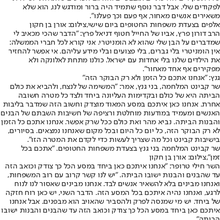
לפקודים שלי. אבל דבר נוסף שתמיד היה ברור ומודגש לנו, הוא שלא
משאירים אנשים מאחור, אף פעם וכך פעלנו".
אלפים בצעדת משפחות החטופים ביום שישי,צילום: אורן בן חקון
הרב דורון פרץ, אביו של החייל חטוף דניאל פרץ: ״הדבר שהכי מכאיב לי
שמדברים על הבן שלי שהוא לא הומניטרי. אני קורא לכל חברי הממשלה:
אין הומניטרי בלי גברים, בלי פצועים ובלי מידע עליהם. אי אפשר להחזיר
את הילדים שלנו בלי אחדות עם ישראל. כולנו מתחת לאלונקה ולא
מפקירים אף אחד מאחור".
גנץ: "אנחנו אתכם כל הזמן ולא רק הבוקר הזה"
שר קבינט המלחמה, בני גנץ, אמר: "המשימה של לנצח, ולהביא את כולם
הביתה היא של כולם ובקדימות העליונה ביחד ולצד כל מטרה חשובה
אחרת. אנחנו כאן איתכם במסע המאוד מוצדק וחשוב הזה שמדבר בליבות
האנשים ומעמיד במודעות מוחלטת ורציפה של חשיבות השבתם של הבנים
והבנות הביתה. נביא מהר ואת כולם ככל שרק אפשר. אנחנו אתכם כל הזמן
לא רק הבוקר הזה, כל יום כל היום ובכל מקום שאנחנו נמצאים. בסיורים,
בישיבות קבינט וכל מה שצריך לעשות כדי לקדם את המטרה הזו".
שר קבינט המלחמה בני גנץ בצעדת משפחות החטופים. "אתכם בכל
זמן",צילום: אורן בן חקון
השר חילי טרופר: "אנחנו איתכם כאן ביחד במסע הכל כך צודק וכואב הזה
עד שהבנים והבנות ישובו הביתה. ״יש לנו קשר קרוב עם רוב המשפחות,
ואנחנו מבינים בלא להשאיר אנשים לבד. אנחנו מבינים שאסור לנו לנוח
לרגע, ואנחנו נהיה איתכם בכל המסע הזה. הדבר השני, יש כאן רוח חזקה
של ביחד. יש מי שמנסה לפרק ולהסביר שהאויב הוא מבפנים. אבל אנחנו
איתכם כאן ביחד במסע הכל כך צודק וכואב הזה עד שהבנים והבנות ישובו
הביתה".