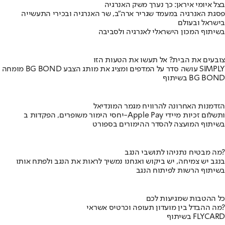
בצל איומי איראן: כך נערך משק האנרגיה
פסגת האנרגיה במעמד שגריר ארה"ב, שר האנרגיה ובכירי התעשייה
בישראל ובעולם
בשיתוף המכון הישראלי לאנרגיה ולסביבה
צובעים את הבית? אל תעשו את הטעות הזו
מומחה BG BOND עושה סדר על המדפים ומציג את מותג הצבע SIMPLY
בשיתוף BG BOND
הזדמנות האחרונה להרוויח מגמר המונדיאל
יחסי הימור משופרים, הפקדות ב-Apple Pay ותשלום זכיות מיידי
בשיתוף המועצה להסדר ההימורים בספורט
מה מבטיח נתניהו לתושבי הנגב?
בנגב יש צמיחה, יש ביקוש ואנחנו נמשיך לראות את הנגב ולפתח אותו
בשיתוף הרשות לפיתוח הנגב
כל ההטבות שמגיעות לכם
מה ההבדל בין מועדון תעופה וכרטיס אשראי?
בשיתוף FLYCARD