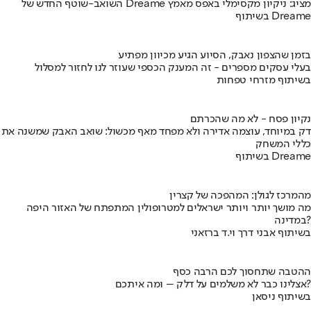
השואב-שוטף החדש של Dreame מציג: ניקיון מקסימלי באפס מאמץ
בשיתוף Dreame
בזמן שהצפון נאבק, הסיוע הגיע מכיוון מפתיע
בעלי עסקים מספרים - זה המענק הכספי שעוזר לנו לחזור למסלול
בשיתוף מזרחי טפחות
נקיון פסח - לא מה שהכרתם
דק במיוחד, עוצמה אדירה ולא מפחד מאף מכשול: שואב האבק שמשנה את
כללי המשחק
בשיתוף Dreame
מהמרכז לגולן: המהפכה של קצרין
מה מושך יותר ויותר ישראלים למטרופולין המתפתח של האזור היפה
במדינה?
בשיתוף אבני דרך וי.ד ברזאני
ההטבה שתחסוך לכם הרבה כסף
אצלינו כבר לא משלמים על דלק – ומה איתכם?
בשיתוף ניסאן