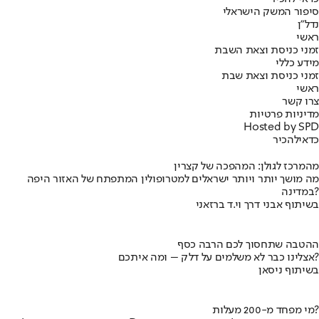
סיפור המשק הישראלי
נדל"ן
ראשי
זמני כניסת וצאת השבת
מידע כללי
זמני כניסת וצאת שבת
ראשי
צרו קשר
מדיניות פרטיות
Hosted by SPD
כדאי
להכיר
מהמרכז לגולן: המהפכה של קצרין
מה מושך יותר ויותר ישראלים למטרופולין המתפתח של האזור היפה
במדינה?
בשיתוף אבני דרך וי.ד ברזאני
ההטבה שתחסוך לכם הרבה כסף
אצלינו כבר לא משלמים על דלק – ומה איתכם?
בשיתוף ניסאן
מי מפחד מ-200 מעלות?