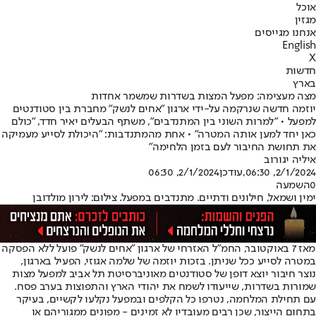
אוכל
מגזין
אנחנו מגייסים
English
X
חדשות
בארץ
מצה מעצימה: מפעל המצות בשדרות שמשמר אחדות
יוזמה חדשה שנרקמה על-ידי ארגון "אחים לנשק" מחברת בין סטודנטים
למפעל • "למרות השוני בין המתנדבים", משתף הבעלים יאיר חדד, "כולם
כאן יחד למען אותה המטרה" • אחת מהמתנדבות: "היכולת לסייע מעמיקה
את תחושת החיבור לעם בזמן הלחימה"
איליה יגורוב
2/1/2024, 06:30
,עודכן
2/1/2024, 06:30
0
השמעה
ימין ושמאל, חילונים ודתיים. מתנדבים במפעל. צילום: לירון מולדובן
מאז 7 באוקטובר, החמ"ל האזרחי של ארגון "אחים לנשק" פועל ללא הפסקה
במטרה לסייע ככל שניתן. בזכות יוזמה של שלמה אגוזי, הפעיל בארגון,
נוצר חיבור יוצא דופן של סטודנטים מאוניברסיטת תל אביב למפעל מצות
שמורות בשדרות, שייעודו לשמח את יהודי הארץ והתפוצות בערב פסח.
עם תחילת המלחמה, נטרפו כל הקלפים ובמפעל נקלעו לקשיים, בעיקר
בתחום הייצור, שכן רבים מעובדיו לא זמינים - מפונים ממגוריהם או