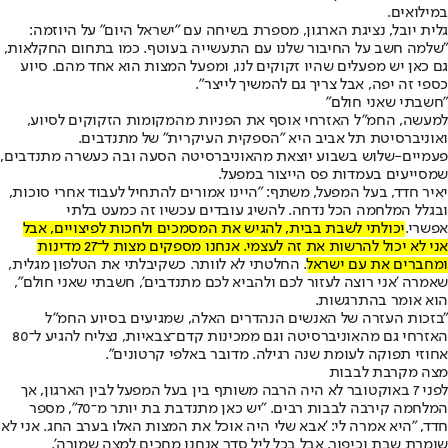
במילואים.
גלית יובל, נציגת הארגון, מספרת בשיחה עם "ישראל היום" על היוזמה:
"שלמה חשב על החיבור שלנו עם התעשייה בעוטף. כמו בתחום החקלאות,
גם כאן יש מפעלים שהיו זקוקים לנו, ומפעל המצות הוא אחד מהם. סיוע
כספי זה יפה, אבל צריך גם להמשיך לייצר".
"חשבתי שאני חולם"
למעשה, החמ"ל האזרחי אוסף את הפניות מהמקומות הזקוקים לסיוע,
ואוניברסיטת תל אביב היא "הספקית העיקרית" של מתנדבים.
פעמיים-שלוש בשבוע יוצאת מהאוניברסיטה הסעה ובה כעשרה מתנדבים,
שמסייעים בעמדות פס הייצור במפעל.
יאיר חדד, בעל המפעל, משתף: "היינו אמורים להתחיל לעבוד אחרי סוכות,
ובגלל המלחמה הכל נדחה. להשיג עובדים עכשיו זה כמעט בלתי
אפשרי.
יכולתי לשבת בבית, להגיש את המסמכים ולחכות לפיצויים, אבל
אני לא יכול להרשות את זה לעצמי. אנחנו מספקים מצות ל־27 מדינות
ומחברים את עם ישראל
. החלטתי לא לוותר. כשקיבלתי את הטלפון מגלית,
שאמרה 'אני רוצה לעזור לכם ולהביא לכם מתנדבים', חשבתי שאני חולם",
הוא אומר בהתרגשות.
"בזכות העזרה של האנשים הנהדרים האלה, שמגיעים בסיוע החמ"ל
האזרחי גם מהאוניברסיטה וגם ממכינות קדם־צבאיות, נצליח להגיע ל־80
אחוזי תפוקה לעומת שנה רגילה. מדובר באלפי קרטונים".
מצה מקרבת לבבות
לפני 7 באוקטובר לא היה הרבה משותף בין בעל המפעל לבין הארגון, אך
המלחמה קירבה לבבות רבים. "יש כאן מתנדבת בת יותר מ־70", מספר
חדד, "היא אמרה לי: 'אבא שלי היה אוכל את המצות האלו בערב החג. אני לא
שומרת שבת וכיפור, אבל בכל ליל סדר אנחנו מחכים למצה שמורה'.