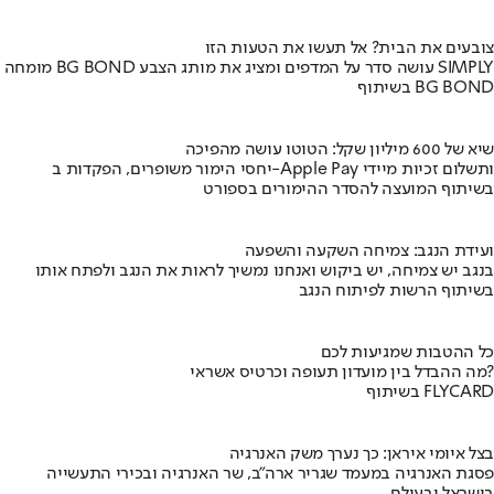
צובעים את הבית? אל תעשו את הטעות הזו
מומחה BG BOND עושה סדר על המדפים ומציג את מותג הצבע SIMPLY
בשיתוף BG BOND
שיא של 600 מיליון שקל: הטוטו עושה מהפיכה
יחסי הימור משופרים, הפקדות ב-Apple Pay ותשלום זכיות מיידי
בשיתוף המועצה להסדר ההימורים בספורט
ועידת הנגב: צמיחה השקעה והשפעה
בנגב יש צמיחה, יש ביקוש ואנחנו נמשיך לראות את הנגב ולפתח אותו
בשיתוף הרשות לפיתוח הנגב
כל ההטבות שמגיעות לכם
מה ההבדל בין מועדון תעופה וכרטיס אשראי?
בשיתוף FLYCARD
בצל איומי איראן: כך נערך משק האנרגיה
פסגת האנרגיה במעמד שגריר ארה"ב, שר האנרגיה ובכירי התעשייה