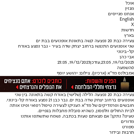
אוכל
מגזין
אנחנו מגייסים
English
X
חדשות
בארץ
צעירה כבת 20 נפצעה קשה בתאונת אופנועים בבת ים
שני אופנועים התנגשו ברחוב יצחק שדה בעיר • גבר נפצע באורח
קל-בינוני
אבי כהן
19/12/2023, 23:05
,עודכן
19/12/2023, 23:05
0
השמעה
אמבולנס מד"א (ארכיון). צילום: יהושע יוסף
צעירה כבת 20 נפצעה הלילה (שלישי) באורח קשה בתאונה בין שני
אופנועים ברחוב יצחק שדה בבת ים. גבר כבן 21 נפצע באורח קל-בינוני.
חובשים ופרמדיקים של מד"א העניקו לצעירה טיפול רפואי ופינו אותה
לבית החולים וולפסון, כשהיא סובלת מחבלות בגפיים.
טעינו? נתקן! אם מצאתם טעות בכתבה, נשמח שתשתפו אותנו
מדורים
ספורט
תרבות ובידור