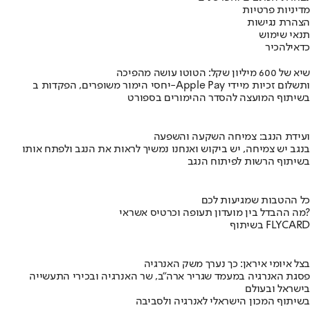
מדיניות פרטיות
הצהרת נגישות
תנאי שימוש
כדאי
להכיר
שיא של 600 מיליון שקל: הטוטו עושה מהפיכה
יחסי הימור משופרים, הפקדות ב-Apple Pay ותשלום זכיות מיידי
בשיתוף המועצה להסדר ההימורים בספורט
ועידת הנגב: צמיחה השקעה והשפעה
בנגב יש צמיחה, יש ביקוש ואנחנו נמשיך לראות את הנגב ולפתח אותו
בשיתוף הרשות לפיתוח הנגב
כל ההטבות שמגיעות לכם
מה ההבדל בין מועדון תעופה וכרטיס אשראי?
בשיתוף FLYCARD
בצל איומי איראן: כך נערך משק האנרגיה
פסגת האנרגיה במעמד שגריר ארה"ב, שר האנרגיה ובכירי התעשייה
בישראל ובעולם
בשיתוף המכון הישראלי לאנרגיה ולסביבה