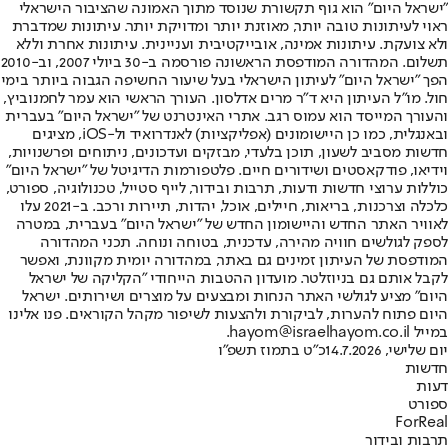
"ישראל היום" הוא גוף תקשורת שנוסד מתוך האמונה שהציבור הישראלי
ראוי לעיתונות טובה יותר, מאוזנת יותר ומדויקת יותר. עיתונות שמדברת
ולא צועקת. עיתונות אמינה, אובייקטיבית ועניינית. עיתונות אחרת וללא
תשלום. המהדורה המודפסת הראשונה פורסמה ב-30 ביולי 2007, וב-2010
הפך "ישראל היום" לעיתון הישראלי בעל שיעור החשיפה הגבוה ביותר בימי
חול. מו"ל העיתון היא ד"ר מרים אדלסון. העורך הראשי הוא עמר לחמנוביץ,
והעורך המייסד הוא עמוס רגב. אתרי האינטרנט של "ישראל היום" בעברית
ובאנגלית, כמו כן היישומונים (אפליקציות) לאנדרואיד ול-iOS, מציגים
חדשות מסביב לשעון, תוכן בלעדי, מבזקים ועדכונים, ניתוחים ופרשנויות,
וידיאו, פודקאסטים ושידורים חיים. פלטפורמות הדיגיטל של "ישראל היום"
כוללות ערוצי חדשות ודעות, תרבות ובידור, לייף סטייל, טכנולוגיה, ספורט,
כלכלה וצרכנות, בריאות, חיילים, אוכל, יהדות, תיירות ורכב. ב-2021 עלו
לאוויר האתר החדש והיישומון החדש של "ישראל היום" בעברית, במטרה
לספק לגולשים חוויה מהירה, עדכנית, בטוחה ונוחה. תכני המהדורה
המודפסת של העיתון זמינים גם באתר, במהדורה יומית מקוונת, ואפשר
לקבל אותם גם בניוזלטר. מועדון ההטבות הייחודי "הקליקה של ישראל
היום" מציע לגולשי האתר הנחות ומבצעים על מוצרים ושירותים. ישראל
היום פתוח להערות, לביקורת ולהצעות לשיפור מקהל הקוראים. פנו אלינו
במייל hayom@israelhayom.co.il.
יום שלישי, 14.7.2026
כ"ט בתמוז תשפ"ו
חדשות
דעות
ספורט
ForReal
תרבות ובידור