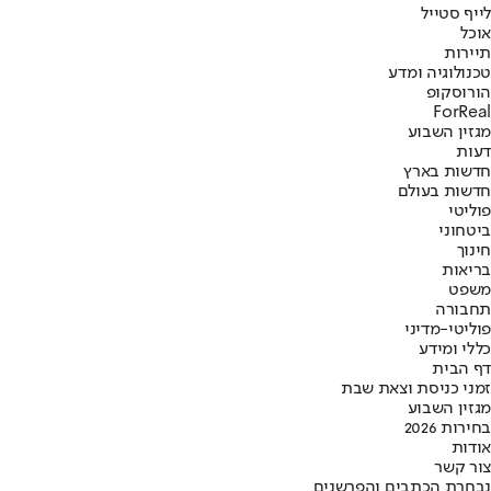
לייף סטייל
אוכל
תיירות
טכנולוגיה ומדע
הורוסקופ
ForReal
מגזין השבוע
דעות
חדשות בארץ
חדשות בעולם
פוליטי
ביטחוני
חינוך
בריאות
משפט
תחבורה
פוליטי-מדיני
כללי ומידע
דף הבית
זמני כניסת וצאת שבת
מגזין השבוע
בחירות 2026
אודות
צור קשר
נבחרת הכתבים והפרשנים