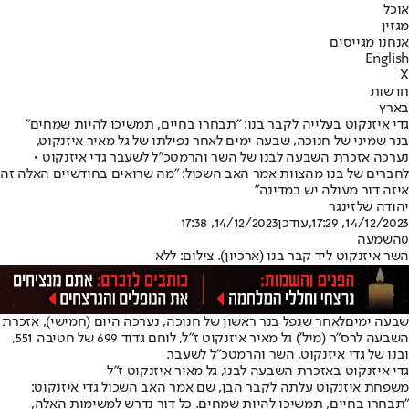
אוכל
מגזין
אנחנו מגייסים
English
X
חדשות
בארץ
גדי איזנקוט בעלייה לקבר בנו: "תבחרו בחיים, תמשיכו להיות שמחים"
בנר שמיני של חנוכה, שבעה ימים לאחר נפילתו של גל מאיר איזנקוט,
נערכה אזכרת השבעה לבנו של השר והרמטכ"ל לשעבר גדי איזנקוט •
לחברים של בנו מהצוות אמר האב השכול: "מה שרואים בחודשיים האלה זה
איזה דור מעולה יש במדינה"
יהודה שלזינגר
14/12/2023, 17:29
,עודכן
14/12/2023, 17:38
0
השמעה
השר איזנקוט ליד קבר בנו (ארכיון). צילום: ללא
שבעה ימים
לאחר שנפל בנר ראשון של חנוכה
, נערכה היום (חמישי), אזכרת
השבעה לרס"ר (מיל') גל מאיר איזנקוט ז"ל, לוחם גדוד 699 של חטיבה 551,
ובנו של גדי איזנקוט, השר והרמטכ"ל לשעבר.
גדי איזנקוט באזכרת השבעה לבנו, גל מאיר איזנקוט ז״ל
משפחת איזנקוט עלתה לקבר הבן, שם אמר האב השכול גדי איזנקוט:
"תבחרו בחיים, תמשיכו להיות שמחים. כל דור נדרש למשימות האלה,