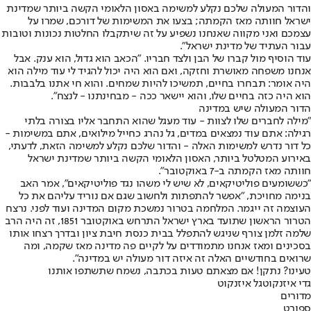
והדור המעולה שלכם נקלע למשימה באסון הלאומי הקשה ביותר שמדינת
ישראל חוותה מאז הקמתה; בצעו את המשימות של דורכם, שמרו על
עצמכם ואני מקווה שאנחנו נשפיע על זה שיתקבלו החלטות נכונות וטובות
עבור העתיד של מדינת ישראל״.
עוד הוסיף מול קברו של הבן ולצד חבריו. "הכאב הוא גדול, הוא ענק. אבל
אנחנו משפחה מאושרת וחזקה, ואם הוא היה יכול להגיד לי עוד מילה הוא
היה אומר: תבחרו בחיים, תמשיכו להיות שמחים. והוא חי אתנו בלבבות.
הוא היה כזה בחיים שלו, והוא יישאר ככה - מבחינתנו - לנצח".
הדור המעולה שיש במדינה
"מילה לחברים שלו לצוות - עוד מעגל שהוא התחבר אליו בצורה בלתי
רגילה: אתם עוד נמצאים במדים, גל נהרג כחייל מילואים, אתם במשימות -
כל דור נדרש למשימות האלה - והדור שלכם נקלע למשימה הזאת, לדעתי,
באירוע המטלטל ביותר, האסון הלאומי הקשה ביותר שמדינת ישראל
חוותה מאז הקמתה ב-7 באוקטובר".
"כששומעים פוליטיקאים, לא שיש לי משהו נגד פוליטיקאים", אמר האב
בנימה מחויכת, "אפשר להתפתות ולחשוב שגם אם נוריד עליהם את כל
העוצמה זה ייגמר. המלחמה בטרור נמשכת מקום המדינה ועוד לפני. נרצח
הטרור הראשון שתועד בארץ ישראל התרחש באוקטובר 1851, זה היה הרב
שלמה זלמן צורף שניגש להתפלל בבית כנסת חיבת ציון ובדרך רצחו אותו
בסכינים ומאז אנחנו מתמודדים על לקיים פה מדינה מאז שקמה, ומה
שרואים בחודשיים האלה זה איזה דור מעולה יש במדינה".
טעינו? נתקן! אם מצאתם טעות בכתבה, נשמח שתשתפו אותנו
גדי איזנקוט
גל איזנקוט
מדורים
ספורט