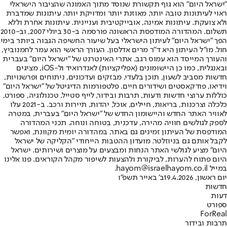
"ישראל היום" הוא גוף תקשורת שנוסד מתוך האמונה שהציבור הישראלי
ראוי לעיתונות טובה יותר, מאוזנת יותר ומדויקת יותר. עיתונות שמדברת
ולא צועקת. עיתונות אמינה, אובייקטיבית ועניינית. עיתונות אחרת וללא
תשלום. המהדורה המודפסת הראשונה פורסמה ב-30 ביולי 2007, וב-2010
הפך "ישראל היום" לעיתון הישראלי בעל שיעור החשיפה הגבוה ביותר בימי
חול. מו"ל העיתון היא ד"ר מרים אדלסון. העורך הראשי הוא עמר לחמנוביץ,
והעורך המייסד הוא עמוס רגב. אתרי האינטרנט של "ישראל היום" בעברית
ובאנגלית, כמו כן היישומונים (אפליקציות) לאנדרואיד ול-iOS, מציגים
חדשות מסביב לשעון, תוכן בלעדי, מבזקים ועדכונים, ניתוחים ופרשנויות,
וידיאו, פודקאסטים ושידורים חיים. פלטפורמות הדיגיטל של "ישראל היום"
כוללות ערוצי חדשות ודעות, תרבות ובידור, לייף סטייל, טכנולוגיה, ספורט,
כלכלה וצרכנות, בריאות, חיילים, אוכל, יהדות, תיירות ורכב. ב-2021 עלו
לאוויר האתר החדש והיישומון החדש של "ישראל היום" בעברית, במטרה
לספק לגולשים חוויה מהירה, עדכנית, בטוחה ונוחה. תכני המהדורה
המודפסת של העיתון זמינים גם באתר, במהדורה יומית מקוונת, ואפשר
לקבל אותם גם בניוזלטר. מועדון ההטבות הייחודי "הקליקה של ישראל
היום" מציע לגולשי האתר הנחות ומבצעים על מוצרים ושירותים. ישראל
היום פתוח להערות, לביקורת ולהצעות לשיפור מקהל הקוראים. פנו אלינו
במייל hayom@israelhayom.co.il.
יום ראשון, 19.4.2026
ב' באייר תשפ"ו
חדשות
דעות
ספורט
ForReal
תרבות ובידור