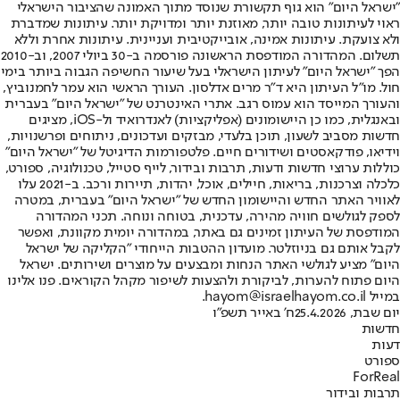
"ישראל היום" הוא גוף תקשורת שנוסד מתוך האמונה שהציבור הישראלי
ראוי לעיתונות טובה יותר, מאוזנת יותר ומדויקת יותר. עיתונות שמדברת
ולא צועקת. עיתונות אמינה, אובייקטיבית ועניינית. עיתונות אחרת וללא
תשלום. המהדורה המודפסת הראשונה פורסמה ב-30 ביולי 2007, וב-2010
הפך "ישראל היום" לעיתון הישראלי בעל שיעור החשיפה הגבוה ביותר בימי
חול. מו"ל העיתון היא ד"ר מרים אדלסון. העורך הראשי הוא עמר לחמנוביץ,
והעורך המייסד הוא עמוס רגב. אתרי האינטרנט של "ישראל היום" בעברית
ובאנגלית, כמו כן היישומונים (אפליקציות) לאנדרואיד ול-iOS, מציגים
חדשות מסביב לשעון, תוכן בלעדי, מבזקים ועדכונים, ניתוחים ופרשנויות,
וידיאו, פודקאסטים ושידורים חיים. פלטפורמות הדיגיטל של "ישראל היום"
כוללות ערוצי חדשות ודעות, תרבות ובידור, לייף סטייל, טכנולוגיה, ספורט,
כלכלה וצרכנות, בריאות, חיילים, אוכל, יהדות, תיירות ורכב. ב-2021 עלו
לאוויר האתר החדש והיישומון החדש של "ישראל היום" בעברית, במטרה
לספק לגולשים חוויה מהירה, עדכנית, בטוחה ונוחה. תכני המהדורה
המודפסת של העיתון זמינים גם באתר, במהדורה יומית מקוונת, ואפשר
לקבל אותם גם בניוזלטר. מועדון ההטבות הייחודי "הקליקה של ישראל
היום" מציע לגולשי האתר הנחות ומבצעים על מוצרים ושירותים. ישראל
היום פתוח להערות, לביקורת ולהצעות לשיפור מקהל הקוראים. פנו אלינו
במייל hayom@israelhayom.co.il.
יום שבת, 25.4.2026
ח' באייר תשפ"ו
חדשות
דעות
ספורט
ForReal
תרבות ובידור