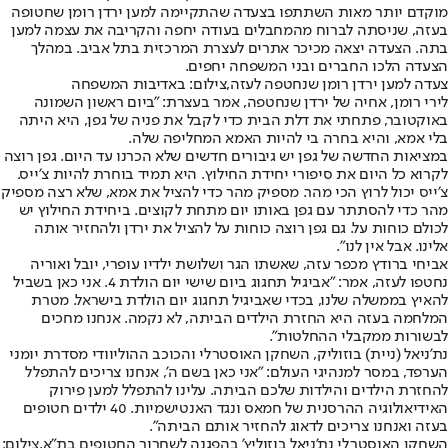
מוקדם יותר מאות השתתפו בצעדה שהתקיימה למען ירדן רומן שחטופה
בעזה, שניסתה לברוח מהמחבלים בעודה יחפה והקריבה את עצמה למען
בתה. הצעדה יצאה מכיכר אתרים לעצרת המרכזית בתל אביב. במהלך
הצעדה הלכו החברים ובני המשפחה יחפים.
צעדה למען ירדן רומן שנחטפה לעזה,צילום: באדיבות המשפחה
לירי רומן, אחיה של ירדן שנחטפה, אמר בעצרת: "ביום ראשון השמונה
באוקטובר, פתחתי את דלת הבית כדי לקבל את פניה של גפן, היא היתה
בלי אמא, והיא בחרה בי להיות האמא המחליפה שלה.
במציאות החדשה של גפן יש גיבורים חדשים שלא הכרנו עד היום. גפן רוצה
לקרוא כל היום את סיפורי יחידת החילוץ. היא תמיד בוחרת להיות צ׳ייס.
צ׳ייס יכול לרוץ הכי מהר. מספיק מהר כדי להציל את אמא, שלא רצה מספיק
מהר כדי להסתתר עם גפן באותו יום מתחת לקוצים. ביחידת החילוץ יש
לכולם כוחות על. גם גפן רוצה כוחות על להציל את ירדן ולהחזיר אותה
אלינו. אבל אין לנו".
אביחי ברודץ מכפר עזה, שאשתו הגר ושלושת ילדיו עופרי, יובל ואוריה
נחטפו לעזה, אמר: "אביגיל תחגוג ביום שישי יום הולדת 4. אני כאן בשביל
להאיץ בממשלה שלנו, בכדי שאביגיל תחגוג יום הולדת בישראל. מטרת
המלחמה בעזה היא החזרת הילדים הביתה, לא נקמה. אנחנו מחכים
לבשורות ממקבלי ההחלטות".
נת'ניאל (ניית) בוזוליק, השחקן האוסטרלי והכוכב ההוליוודי מסדרת יומני
הערפד, במסר למנהיגי העולם: "אני כאן בשם ה', אנחנו צריכים להתפלל
להחזרת הילדים והילדות שלכם הביתה. עלינו להתפלל למען פירוק
האידיאולוגיה ההרסנית של חמאס ונגד האנטישמיות. 40 ילדים חטופים
בעזה ואנחנו צריכים לדאוג להחזיר אותם הביתה".
השחקן האוסטרלי נת'ניאל בוזוליץ' בהפגנה לשחרור החטופים בת"א,צילום: