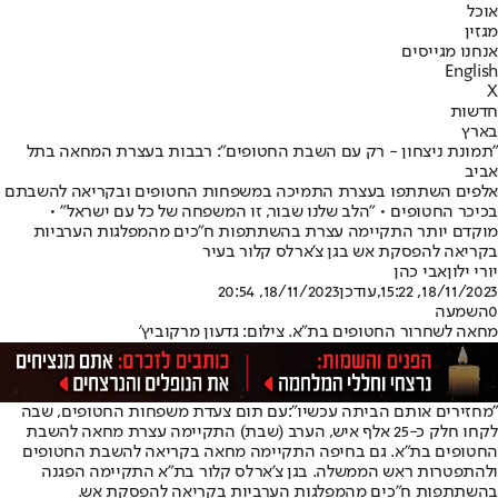
אוכל
מגזין
אנחנו מגייסים
English
X
חדשות
בארץ
"תמונת ניצחון - רק עם השבת החטופים": רבבות בעצרת המחאה בתל
אביב
אלפים השתתפו בעצרת התמיכה במשפחות החטופים ובקריאה להשבתם
בכיכר החטופים • "הלב שלנו שבור, זו המשפחה של כל עם ישראל" •
מוקדם יותר התקיימה עצרת בהשתתפות ח"כים מהמפלגות הערביות
בקריאה להפסקת אש בגן צ'ארלס קלור בעיר
יורי ילון
אבי כהן
18/11/2023, 15:22
,עודכן
18/11/2023, 20:54
0
השמעה
מחאה לשחרור החטופים בת"א. צילום: גדעון מרקוביץ'
"מחזירים אותם הביתה עכשיו":
עם תום צעדת משפחות החטופים, שבה
לקחו חלק כ-25 אלף איש, הערב (שבת) התקיימה עצרת מחאה להשבת
החטופים בת"א. גם בחיפה התקיימה מחאה בקריאה להשבת החטופים
ולהתפטרות ראש הממשלה. בגן צ'ארלס קלור בת"א התקיימה הפגנה
בהשתתפות ח"כים מהמפלגות הערביות בקריאה להפסקת אש.