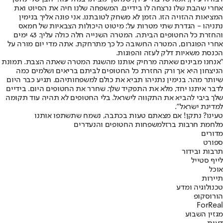
אחרי שהבת שלו נרצחה לו בידיים. המשפחה שלנו חיה את הסיוט ואת
המציאות ההזויה הזו. הזמן לא משחק לטובתנו. אני פונה אליך בנימין
נתניהו - הגדרת שתי מטרות על: מיטוט היכולות הצבאיות של חמאס
והחזרת כל החטופים הביתה. המטרה השנייה חלה כולה עליך. 43 ימים
אחרי הפוגרום, המטרה החשובה כל כך מתרחקת. אתה מדי יום מורה על
הכנסת משאיות דלק לעזה והפוגות.
"אנחנו מבינים שאתה מרחיק אותנו מהשגת המטרה שאתה הצבת. תמונת
הניצחון היא אך ורק החזרת כל החטופים לביתם בריאים ושלמים כמה
שיותר מהר. בנימין נתניהו תביא את כולם למשפחותיהם. תגיע כבר היום
לדבר איתנו יחד, מלא את התפקיד שלך. שחרר את החטופים היום. בידיים
שלך ביבי להביא את התקווה לישראל. בלי החטופים לא תהיה עוד תקומה
למדינת ישראל".
טעינו? נתקן! אם מצאתם טעות בכתבה, נשמח שתשתפו אותנו
מלחמת חרבות ברזל
משפחות החטופים והנעדרים
מדורים
ספורט
תרבות ובידור
לייף סטייל
אוכל
תיירות
טכנולוגיה ומדע
הורוסקופ
ForReal
מגזין השבוע