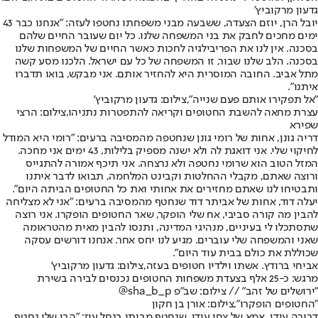
גדעון מרקוביץ'
יובל הרן, יוזם הצעדה, ששבעה מבני משפחתו נחטפו לעזה: "אנחנו כבר 43
ימים מחכים לחבק את בני המשפחה שלנו. כל יום שעובר החיים שלהם
בסכנה. אין לנו את הפריבילגיה לחכות כאשר החיים של המשפחות שלנו
בסכנה. הלב שלנו שבור, זו המשפחה של כל עם ישראל. הלכנו מסע קשה
מתל אביב. החובה המוסרית היא להחזיר אותם. אני מבקש, בואו תדברו
איתנו".
"אל תפקירו אותם פעם שנייה",צילום: גדעון מרקוביץ'
עצרת מחאה להשבת החטופים וקריאה להתפטרות נתניהו,צילום: הרצי
שפירא
דריה גונן, אחות של רומי גונן שנחטפה מהמסיבה ברעים: "רומי היא המודל
לחיקוי שלי. אני דואגת לה ולא ישנה מספיק בלילות, 43 ימים אני מחכה.
המזל הטוב הוא שרומי נחטפה ולא נרצחה. אני תיכף אמורה להתגייס
ורוצה שאתם, מקבלי ההחלטות וקבינט המלחמה, תבואו לדבר איתנו
ותבטיחו לנו שאתם מחזירים את אחותי ואת כל החטופים הביתה היום".
יעלה דוד, אחות של אביתר דוד שנחטף מהמסיבה ברעים: "אני לא מצליחה
להבין מה קורה סביבי, אח שלי הופקר, שאר החטופים הופקרו. אני רוצה
שתסתכלו לי בעיניים, מנהיגי המדינה, ותנסו להבין מאית מהטראומה
שאני והמשפחה שלי עוברים. מגיע לנו יחס אחר. אנחנו דורשים עסקה
שכוללת את כולם בבית עוד היום".
אביחי ברודץ. אשתו וילדיו חטופים בעזה,צילום: גדעון מרקוביץ'
מרגש: כ-25 אלף בצעדת משפחות החטופים נכנסים לבירה בשירת
"ירושלים של זהב" // צילום: שב״פ sha_b_p@
"החטופים הופקרו",צילום: אורן בן חקון
דבורה עידן, אמא של צחי עידן, שנחטף מביתו בנחל עוז: "הבן שלי נחטף