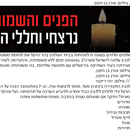
. צילום: אורן בן חקון
אלפים מלווים בשעה זו למנוחות בבית העלמין בהר הרצל את לוחמת משמר הג
ושירתה בעיר העתיקה בירושלים עם תחושת שליחות. בני משפחתה מאטלנט
צילום: אורן בן חקון,
צילום: אורן בן חקון,
// צילום: יוני ריקנר
לובין התגוררה בקיבוץ סעד, 
הרצל כדי לחלוק ללובין כבוד אחרון ולהביע הערכה על תרומתה, ועל שהקרי
טעינו? נתקן! אם מצאתם טעות בכתבה, נשמח שתשתפו אותנו
מדורים
ספורט
תרבות ובידור
לייף סטייל
אוכל
תיירות