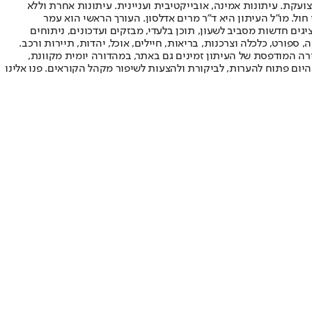
ועקת. עיתונות אמינה, אובייקטיבית ועניינית. עיתונות אחרת וללא
עור החשיפה הגבוה ביותר בימי חול. מו"ל העיתון היא ד"ר מרים אדלסון. העורך הראשי הוא עמר
 והעורך המייסד הוא עמוס רגב. אתרי האינטרנט של "ישראל היום" בעברית ובאנגלית, כמו כן היישומונים (אפליקציות) לאנדרואיד ול-iOS, מציגים חדשות מסביב לשעון, תוכן בלעדי, מבזקים ועדכונים, ניתוחים
, ספורט, כלכלה וצרכנות, בריאות, חיילים, אוכל, יהדות, תיירות ורכב.
דורה המודפסת של העיתון זמינים גם באתר, במהדורה יומית מקוונת,
היום פתוח להערות, לביקורת ולהצעות לשיפור מקהל הקוראים. פנו אלינו