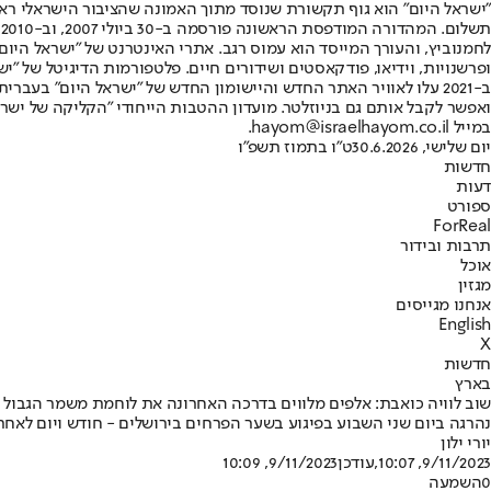
"ישראל היום" הוא גוף תקשורת שנוסד מתוך האמונה שהציבור הישראלי ראוי 
ת
ופרשנויות, וידיאו, פודקאסטים ושידורים חיים. פלטפורמות הדיגיטל של "ישרא
ב-2021 עלו לאוויר האתר החדש והיישומון החדש של "ישראל היום" בע
ואפשר לקבל אותם גם בניוזלטר. מועדון ההטבות הייחודי "הקליקה של ישרא
במייל hayom@israelhayom.co.il.
יום שלישי, 30.6.2026
ט"ו בתמוז תשפ"ו
חדשות
דעות
ספורט
ForReal
תרבות ובידור
אוכל
מגזין
אנחנו מגייסים
English
X
חדשות
בארץ
שוב לוויה כואבת: אלפים מלווים בדרכה האחרונה את לוחמת משמר הגבול ר
נהרגה ביום שני השבוע בפיגוע בשער הפרחים בירושלים - חודש ויום לאח
יורי ילון
9/11/2023, 10:07
,עודכן
9/11/2023, 10:09
0
השמעה