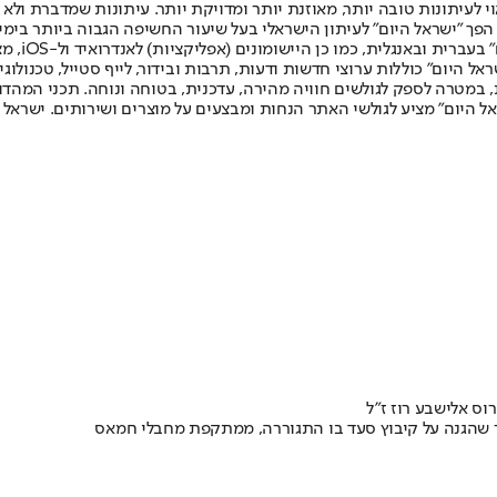
לעיתונות טובה יותר, מאוזנת יותר ומדויקת יותר. עיתונות שמדברת ולא צ
שלום. המהדורה המודפסת הראשונה פורסמה ב-30 ביולי 2007, וב-2010 הפך "ישראל היום" לעיתון הישראלי בעל שי
לחמנוביץ,
ל היום" כוללות ערוצי חדשות ודעות, תרבות ובידור, לייף סטייל, טכנולוגיה
ברית, במטרה לספק לגולשים חוויה מהירה, עדכנית, בטוחה ונוחה. תכני המה
ל היום" מציע לגולשי האתר הנחות ומבצעים על מוצרים ושירותים. ישראל 
וס אלישבע רוז ז״ל
ר שהגנה על קיבוץ סעד בו התגוררה, ממתקפת מחבלי חמאס