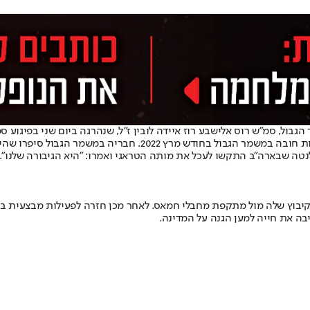
בול, סמ״ש רוס אלישבע רוז איידה לובין ז״ל, שנהרגה ביום שני בפיגוע ס
לובין עלתה לישראל מארה״ב באוגוסט 2021 ללא משפחתה, והתגייסה לש
ה שבארה״ב התקשו לעכל את מותה הטראגי ואמרו: ״היא הגיבורה שלנו״.
סמוך לרצועת עזה, וב-7 באוקטובר הגנה על הקיבוץ שלה מול מתקפת מחבלי חמאס. לאחר מכן חזר
בה את חייה למען הגנה על המדינה.