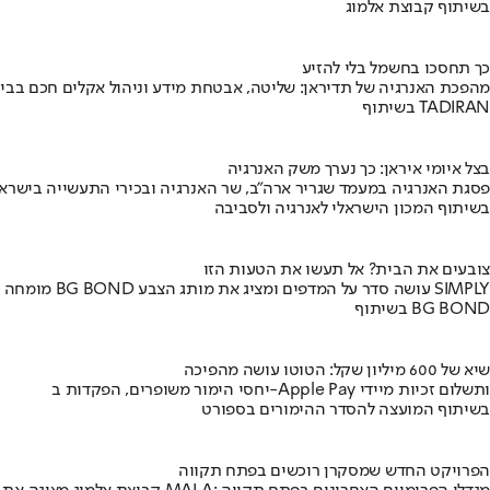
בשיתוף קבוצת אלמוג
כך תחסכו בחשמל בלי להזיע
מהפכת האנרגיה של תדיראן: שליטה, אבטחת מידע וניהול אקלים חכם בבי
בשיתוף TADIRAN
בצל איומי איראן: כך נערך משק האנרגיה
פסגת האנרגיה במעמד שגריר ארה"ב, שר האנרגיה ובכירי התעשייה בישראל
בשיתוף המכון הישראלי לאנרגיה ולסביבה
צובעים את הבית? אל תעשו את הטעות הזו
מומחה BG BOND עושה סדר על המדפים ומציג את מותג הצבע SIMPLY
בשיתוף BG BOND
שיא של 600 מיליון שקל: הטוטו עושה מהפיכה
יחסי הימור משופרים, הפקדות ב-Apple Pay ותשלום זכיות מיידי
בשיתוף המועצה להסדר ההימורים בספורט
הפרויקט החדש שמסקרן רוכשים בפתח תקווה