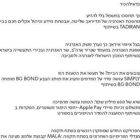
כדאי
להכיר
כך תחסכו בחשמל בלי להזיע
מהפכת האנרגיה של תדיראן: שליטה, אבטחת מידע וניהול אקלים חכם בבי
בשיתוף TADIRAN
בצל איומי איראן: כך נערך משק האנרגיה
פסגת האנרגיה במעמד שגריר ארה"ב, שר האנרגיה ובכירי התעשייה בישראל
בשיתוף המכון הישראלי לאנרגיה ולסביבה
צובעים את הבית? אל תעשו את הטעות הזו
מומחה BG BOND עושה סדר על המדפים ומציג את מותג הצבע SIMPLY
בשיתוף BG BOND
שיא של 600 מיליון שקל: הטוטו עושה מהפיכה
יחסי הימור משופרים, הפקדות ב-Apple Pay ותשלום זכיות מיידי
בשיתוף המועצה להסדר ההימורים בספורט
הפרויקט החדש שמסקרן רוכשים בפתח תקווה
קבוצת אלמוג מציגה את פרויקט MALA: מגדלי הפרימיום האחרונים בפתח תקווה