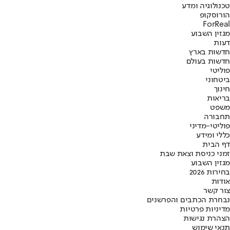
טכנולוגיה ומדע
הורוסקופ
ForReal
מגזין השבוע
דעות
חדשות בארץ
חדשות בעולם
פוליטי
ביטחוני
חינוך
בריאות
משפט
תחבורה
פוליטי-מדיני
כללי ומידע
דף הבית
זמני כניסת וצאת שבת
מגזין השבוע
בחירות 2026
אודות
צור קשר
נבחרת הכתבים והפרשנים
מדיניות פרטיות
הצהרת נגישות
תנאי שימוש