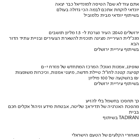
אתם עוד לא שם? הטיסה למונדיאל כבר יצאה
יונדאי לוקחת אתכם לבמה הכי גדולה בעולם
בשיתוף יונדאי מבית כלמוביל
ירושלים 2040: העיר נערכת ל- 1.5 מליון תושבים
מנכ"לית העירייה מציגה תוכנית להשארת הצעירים ובניית עתיד הדור
הבא
בשיתוף עיריית ירושלים
שופינג, אמנות ואוכל: המרכז המתחדש של מזרח י-ם
קפיצה קטנה לחו"ל: טיילת חדשה, מיצגי אמנות, וכיכרות משופצות
בהשקעה של 100 מיליון ₪
בשיתוף עיריית ירושלים
כך תחסכו בחשמל בלי להזיע
מהפכת האנרגיה של תדיראן: שליטה, אבטחת מידע וניהול אקלים חכם
בבית
בשיתוף TADIRAN
מאחורי הקלעים של הטעם הישראלי