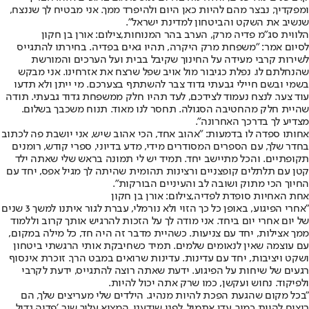
ומפקדיך, נבצר מהם להיות כאן היום ולהיפרד ממך. אני מבטיח לך שננצח,
שנשיב את השקט והביטחון למדינת ישראל".
הלווית סג"מ פדיה מרק, הערב בהר המנוחות,צילום: אורן בן חקון
לסיום אמר: "משפחת מרק היקרה, תהיו גאים בפדיה. בחירתו להתגייס
לשירות קרבי מעידה על החינוך שקיבל בבית ועל הערכים והמורשת
שהנחלתם לו. נפלת כגיבור מול אויב שפל שרצח את אזרחינו. אני מבקש
בשמי ובשם חיילי גבעתי גדוד צבר להשתתף בצערכם. מי ייתן ולא תדעו
עוד צער. לנצח נעמוד לצידכם, לעד תהיו חלק ממשפחת גדוד גבעתי. תודה
שהיית חלק מהחטיבה הסגולה. תחסר לנו מאוד. תנוח משכבך בשלום.
מצדיע לך בדרכך האחרונה".
אחותו ספדה לו בדמעות: "אהוב אחד, הכי אהוב שיש, אני יושבת פה לכתוב
בחדר שלך, עם הספרים המסודרים מידי, מדע בדיוני, ספרי קודש, רומנים
תקופתיים. והכל מתיישב יחד. תמיד יש לי תמונה בראש שלי שאתה ילד
קטן עם תלתלים קופצניים ורצינות תהומית שהיתה לך מגיל אפס, יחד עם
החיוך הכי מתוק ושובה לב והעיניים הבורקות".
אחת האחיות סופדת לפדיה,צילום: אורן בן חקון
"אחרי הפיגוע, באופן כל כך הזוי ולא נורמלי, עברת לגור איתנו למשך 3 שנים
של יום אחרי יום ביחד. אני מודה לך על הזכות להרגיש אותך קרוב וללמוד
ממך אצילות, יחד עם צניעות. כשהיית מדבר זה היה חד, כל מילה במקום,
עם עוצמה שאין לנאומים שלמים. תמיד כשחיבקת אותי הרגשתי ביטחון
ושקט ויציבות, יחד עם עדינות. עדינות שרואים במבט הרך. זוכרת אינסוף
רגעים של שיחות על הפיגוע. ידעת שאתה רוצה להתגייס, ידעת לקרבי
ולפיקוד. נחוש ועקשן, כמו שרק אתה יכול להיות.
"בכל מקום שהגעת הפכת להיות מנהיג. הילדים שלי מעריצים שלך, הם
רוצים להיות כמוך. עדן אתמול, לפני שידענו, המציא עליך שיר. 'פדיה גדול