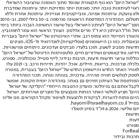
"ישראל היום" הוא גוף תקשורת שנוסד מתוך האמונה שהציבור הישראלי
ראוי לעיתונות טובה יותר, מאוזנת יותר ומדויקת יותר. עיתונות שמדברת
ולא צועקת. עיתונות אמינה, אובייקטיבית ועניינית. עיתונות אחרת וללא
תשלום. המהדורה המודפסת הראשונה פורסמה ב-30 ביולי 2007, וב-2010
הפך "ישראל היום" לעיתון הישראלי בעל שיעור החשיפה הגבוה ביותר בימי
חול. מו"ל העיתון היא ד"ר מרים אדלסון. העורך הראשי הוא עמר לחמנוביץ,
והעורך המייסד הוא עמוס רגב. אתרי האינטרנט של "ישראל היום" בעברית
ובאנגלית, כמו כן היישומונים (אפליקציות) לאנדרואיד ול-iOS, מציגים
חדשות מסביב לשעון, תוכן בלעדי, מבזקים ועדכונים, ניתוחים ופרשנויות,
וידיאו, פודקאסטים ושידורים חיים. פלטפורמות הדיגיטל של "ישראל היום"
כוללות ערוצי חדשות ודעות, תרבות ובידור, לייף סטייל, טכנולוגיה, ספורט,
כלכלה וצרכנות, בריאות, חיילים, אוכל, יהדות, תיירות ורכב. ב-2021 עלו
לאוויר האתר החדש והיישומון החדש של "ישראל היום" בעברית, במטרה
לספק לגולשים חוויה מהירה, עדכנית, בטוחה ונוחה. תכני המהדורה
המודפסת של העיתון זמינים גם באתר, במהדורה יומית מקוונת, ואפשר
לקבל אותם גם בניוזלטר. מועדון ההטבות הייחודי "הקליקה של ישראל
היום" מציע לגולשי האתר הנחות ומבצעים על מוצרים ושירותים. ישראל
היום פתוח להערות, לביקורת ולהצעות לשיפור מקהל הקוראים. פנו אלינו
במייל hayom@israelhayom.co.il.
יום שלישי, 9.6.2026
כ"ד בסיון תשפ"ו
חדשות
דעות
ספורט
ForReal
תרבות ובידור