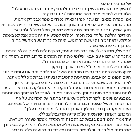
של מחבלי חמאס.
״נמשיך את המשימה שלך כדי לכלות ולמחוק את הרוע הזה מהעולם״:
הלוויתו של פדיה מרק בהר המנוחות // יוני ריקנר
אמו ספדה בכאב: "בן שלי. אנחנו כאילו נפרדים ממך, אבל רק מהגוף,
מהנוכחות הפיזית. אני אוהבת אותך וגאה בך על מה שאתה. היית גיבור חי,
חזק, אמיץ ונחוש, ידעת מה אתה רוצה להיות, חייל בצה"ל, ולהגן על
המדינה והלכת על זה בכל הכוח. יכולתי למנוע את זה ממך, אבל לא באמת
יכולתי. ידעתי מה זה יעשה לך לנפש. היית כל כך רגיש, חמד של בחור,
במובן הכי טוב שאפשר.
"יקר שלי, מתוק שלי, אני כבר מתגעגעת, שאין מילים לתאר, זה לא נתפס.
אחכה לך שתבוא עם אבא ושלומי מתחיית המתים בקרוב קרוב. רק זה מה
שמחזיק אותי ונותן לי כוח, הידיעה שאתם תחזרו".
הלוויתו של פדיה מרק ז"ל,צילום: אורן בן חקון
אלוף משנה בחטיבת גבעתי ספד אף הוא: "היה לוחם יקר, אנו עומדים כאן
היום המומים וכואבים. התגייסת לחטיבת גבעתי ועברת מסלול מאתגר.
לאחר שירות משמעותי כלוחם בסיירת יצאת לקורס מפקדים. מתוך
תחושת מחוייבות ומסירות הגעת לתפקיד מנהל מחלקה בגדוד צבר. היית
לוחם ומפקד מקצועי ומיומן, מלא במוטיבציה. לאורך כל שירותך השתתפת
במבצעים שונים ולקחת חלק משמעותי בהגנה על המדינה. על אף
ההתמודדות של משפחתכם, בחרת להיות לוחם, זו בחירה של אמיצים.
היית מפקד מזן נדיר, חייליך ראו בך דמות לחיקוי וסמכו עליך".
המכתב האחרון שהשאיר סג"מ פדיה מרק,צילום: ללא
עוד אמר: "תמיד צנוע ובעל לב זהב וחיוך תמידי. מפקד מעורר השראה.
הפצת אור וטוב בכל מקום שהגעת אליו. אתמול, ניהלה המחלקה בפיקודך
קרב פנים מול פנים, והלחימה בדרום נמשכת גם ברגעים אלה. חבריך