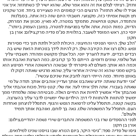
וחזק'. רציתי לצלם את זה והוא אמר שלא, שהוא ישיר לך כשתחזור. איך אני
אגיד לו שלא תחזור? הרגעים הכי קסומים היו כשציירנו ביחד. זוכר שקנינו
חץ וקשת אמיתי כזה, מקצועי. חשבתי היום שזה כזה אתה, בסבלנות
והתמדה, ושקט ונחישות, מתמקד במטרה, לא מאיץ, מכוון את המרחק,
הדיוק, כמות הכוח, אתה אלוף בפגיעות למטרה, במובן העמוק ביותר".
יוסי כהן, ראש המוסד לשעבר, בהלווית סג"מ פדיה מרק,צילום: אורן בן
חקון
"הלב שלך, היופי הפנימי והחיצוני, היכולת להכיל ולתת תוך כדי מסירות
נפש. כולם רצו את הקירבה שלך, רק להיות לידך בנוכחות הזאת שיש בה
רבדים רבדים. ידעת להעריך יופי, הכל אצלך מקושט ומהודר. חשבתי עליך
ועל שלומי, שונים ודומים. הייתם כל כך קרובים, כמה הערצת ואהבת אותו
וכמה הוא אותך. מעולם לא סיפרתי לך שבשנה הראשונה אחרי הפיגוע הוא
ביקש ממני שהוא זה שיהיה אחראי עליך, שהוא מרגיש שאתה זקוק לו
באופן מיוחד. כמה הייתי רוצה לחבק את שניכם עכשיו".
"אני יודעת שאתה יודע שאהבנו אותך ועדיין אוהבים אותך. תודה על מי
שאתה בעבורי. אתה תלך איתי לעד. אח שלי, קטן-גדול, מכוח אהבתי אליך
ואהבתך אליי אמשיך לחיות את החיים האלה. מבטיחה שמה שלמדתי ממך
ימשיך להתוות ולהתוות לי דרך. הילדים שלי ימשיכו לדבר עליך בהערצה.
בקשה קטנה, תתפלל עלינו לרפואת הנפש והגוף. תתפלל לניצחון ואחדות
העם. תתפלל על המשפחה שלנו. גאה בך לוחם, ואוהבת אותך תמיד
ולעולם".
לפני ההספדים שרו בני המשפחה והחברים שירי נשמה יהודיים,צילום:
אורן בן חקון
גיסו של פדיה ספד: "גיסי היקר, ביום הנורא שבו גויסנו שנינו למילואים,