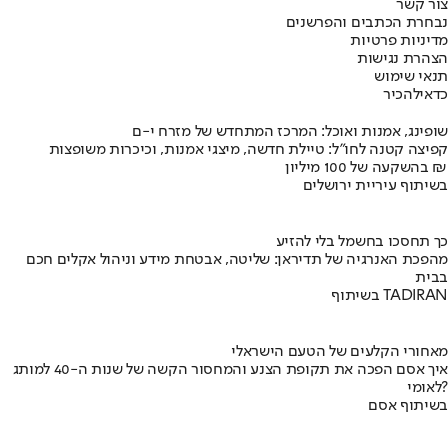
צור קשר
נבחרת הכתבים והפרשנים
מדיניות פרטיות
הצהרת נגישות
תנאי שימוש
כדאי
להכיר
שופינג, אמנות ואוכל: המרכז המתחדש של מזרח י-ם
קפיצה קטנה לחו"ל: טיילת חדשה, מיצגי אמנות, וכיכרות משופצות
בהשקעה של 100 מיליון ₪
בשיתוף עיריית ירושלים
כך תחסכו בחשמל בלי להזיע
מהפכת האנרגיה של תדיראן: שליטה, אבטחת מידע וניהול אקלים חכם
בבית
בשיתוף TADIRAN
מאחורי הקלעים של הטעם הישראלי
איך אסם הפכה את תקופת הצנע והמחסור הקשה של שנות ה-40 למותג
לאומי?
בשיתוף אסם