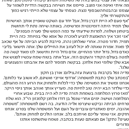
מצאתי את עצמי במערבולת של משימות ולפתע קיבלתי טלפון ממך. שאלת
מה איתי ואיפה אני מוצב. סיימנו את השיחה בבקשה הדדית לשמור על
עצמנו ובהבטחהשבסוף ננצח. כעסתי על עצמי שלא הייתי רגיש כמוך
והתקשרתי אליך.
"אף פעם לא היית דברן גדול, אבל יחד עם השקט שאפיין אותך, האישיות
שלך תמיד היתה דומיננטית ומרשימה. באותה שיחה נתת לי תחושת
ביטחון ושלווה, למרות שידעתי עד כמה הנפש שלך סערה מבפנים".
"אני זוכר איך התאמצת להגיע לאזכרה של אמא שלי במיוחד. כזה היית
תמיד, חדור מטרה. אחרי שאלחנן נהרג, סירבת להגיע הביתה על אף שכאב
לך מאוד. אמרת שאתה לא יכול לעזוב את החיילים שלך. אתה תישאר בליבי
כאדם גדול, גדול יותר מהחיים. אדם גדול היית ותישאר. לנו מאוד קשה פה
למטה בעולם הקודר והעקום הזה, אבל אתה בטוח שמח עכשיו לפגוש את
אבא שלך שלומי ואת אלחנן. בבקשה תמסור להם את אהבתנו והגעגועים
שלנו".
פדיה נפל בקרבות ברצועת עזה,צילום: אורן בן חקון
"במכתב שלך כתבת למשפחה: 'ארדוף אוייבי ואשיגם, לא אשוב עד כלותם'.
אנחנו נמשיך את המשימה שלך כדי לכלות ולמחוק את הרוע הזה מהעולם,
כדי שלדור הבא יהיה טוב לחיות פה. מעריץ אותך ואוהב אותך גיסי היקר.
"מאז פרוץ המלחמה בשמחת תורה פדיה לא היה בבית. שבוע אחרי
המלחמה ושישה ימים אחרי שנפל בן דודו אלחנן קלמנזון הי"ד, הוא שלח
פרחים הביתה וביקש שיצרפו אליה הודעה, בה רשם למשפחתו: "משפחה
אהובה, ימים מאתגרים עוברים על העם ועל המשפחה שלנו בפרט. אנחנו
חזקים. אני שומר עליכם ואיתכם בלב. אנחנו הולכים למחוק אותם".
טעינו? נתקן! אם מצאתם טעות בכתבה, נשמח שתשתפו אותנו
מדורים