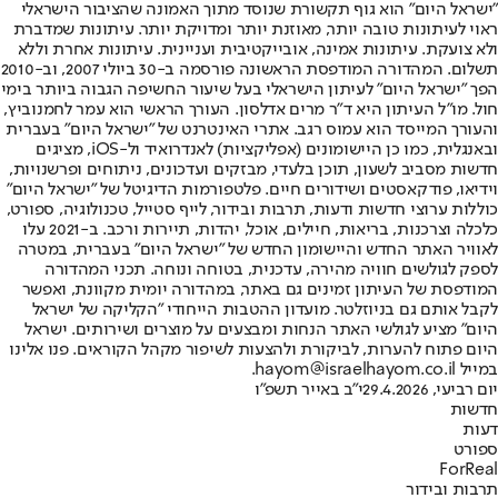
"ישראל היום" הוא גוף תקשורת שנוסד מתוך האמונה שהציבור הישראלי
ראוי לעיתונות טובה יותר, מאוזנת יותר ומדויקת יותר. עיתונות שמדברת
ולא צועקת. עיתונות אמינה, אובייקטיבית ועניינית. עיתונות אחרת וללא
תשלום. המהדורה המודפסת הראשונה פורסמה ב-30 ביולי 2007, וב-2010
הפך "ישראל היום" לעיתון הישראלי בעל שיעור החשיפה הגבוה ביותר בימי
חול. מו"ל העיתון היא ד"ר מרים אדלסון. העורך הראשי הוא עמר לחמנוביץ,
והעורך המייסד הוא עמוס רגב. אתרי האינטרנט של "ישראל היום" בעברית
ובאנגלית, כמו כן היישומונים (אפליקציות) לאנדרואיד ול-iOS, מציגים
חדשות מסביב לשעון, תוכן בלעדי, מבזקים ועדכונים, ניתוחים ופרשנויות,
וידיאו, פודקאסטים ושידורים חיים. פלטפורמות הדיגיטל של "ישראל היום"
כוללות ערוצי חדשות ודעות, תרבות ובידור, לייף סטייל, טכנולוגיה, ספורט,
כלכלה וצרכנות, בריאות, חיילים, אוכל, יהדות, תיירות ורכב. ב-2021 עלו
לאוויר האתר החדש והיישומון החדש של "ישראל היום" בעברית, במטרה
לספק לגולשים חוויה מהירה, עדכנית, בטוחה ונוחה. תכני המהדורה
המודפסת של העיתון זמינים גם באתר, במהדורה יומית מקוונת, ואפשר
לקבל אותם גם בניוזלטר. מועדון ההטבות הייחודי "הקליקה של ישראל
היום" מציע לגולשי האתר הנחות ומבצעים על מוצרים ושירותים. ישראל
היום פתוח להערות, לביקורת ולהצעות לשיפור מקהל הקוראים. פנו אלינו
במייל hayom@israelhayom.co.il.
יום רביעי, 29.4.2026
י"ב באייר תשפ"ו
חדשות
דעות
ספורט
ForReal
תרבות ובידור