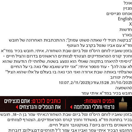
אוכל
מגזין
אנחנו מגייסים
English
X
חדשות
בארץ
"בבקשה תגיד לי שאתה פשוט עסוק": ההתכתבות האחרונה של חובש
מד"א עם אביו שנפל בקרב על העוטף
בזמן שאביו לוחם היס"מ נפל ביום שבת השחורה, איתי, חובש בכיר במד"א
וחניך קורס הפראמדיקים הצטרף לצוותים הראשונים בדרום והציל חיים •
"ניסיתי להיאחז בתקווה שאולי הוא נפצע בשטח, שלחתי לו הודעות שהוא
לא ענה להן" • עוד מספר איתי: "אני יודע שאבא שלי גאה בי על החיים
שהצלתי באותה שבת ארורה ואני הכי גאה בו בעולם על אלו שהוא הציל"
איליה יגורוב
31/10/2023, 15:28
,עודכן
2/11/2023, 10:07
0
השמעה
חובש בכיר במד"א איתי עמר
בזמן שאביו לוחם היס"מ נפל ביום שבת השחורה:
איתי עמר בן ה-18, חובש
בכיר בתחנת מד"א באשדוד וחניך קורס הפראמדיקים, הצטרף לצוותים
הראשונים בדרום ביום 7 באוקטובר והציל חיים.
החובש הבכיר איתי עמר ואביו אבי עמר ז"ל תורמים דם,צילום: דוברות