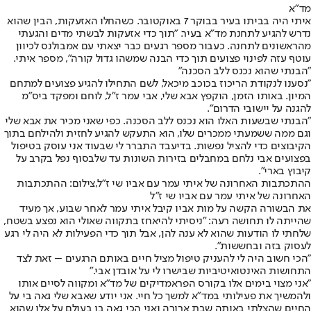
מד"א
איתי היה בביתו בעיר בבוקר 7 באוקטובר. כשהחלו האזעקות, הבין שהוא
נדרש להגיע לתחנת מד"א בעיר. "תוך כדי אזעקות לבשתי מדים והגעתי
מהראשונים לתחנה. כעבור מספר רגעים כבר יצאתי עם אמבולנס לכיוון
עוטף עזה לפינוי פצועים תוך כדי הבנה שמשהו גדול קורה", מספר איתי.
"הבנתי שהוא נכנס ללב הסכנה"
"נסענו לנקודת הריכוז בכוכב מיכאל, לשם התחילו להגיע פצועים למתחם
המיון. באותו הזמן, הוקפץ אבא שלי, אבי עמר ז"ל, לוחם ומפקד ביס"מ
להגנה על יישובי הדרום".
"הבנתי שבשעות האלו הוא נכנס ללב הסכנה. כפי שאני מכיר את אבא שלי
וגם ממה ששמעתי ממכרים שלו, הוא התעקש להגיע לחזית ולהילחם בתוך
הקיבוצים כדי להציל נפשות. בדיעבד התברר לי שבעוד אני עוסק בטיפול
בפצועים אבי נלחם במחבלים בזירות השונות עד שלבסוף נפל בקרב על
קיבוץ בארי".
ההתכתבות האחרונה של איתי עמר עם אביו שי ז"ל,צילום: ההתכתבות
האחרונה של איתי עמר עם אביו שי ז"ל
את הבשורה הקשה על מות אביו קיבל איתי עמר לאחר שבוע, אך מעיד
שהייתה לו תחושה רעה: "ניסיתי להיאחז בתקווה שאולי הוא נפצע בשטח,
שלחתי לו הודעות שהוא לא ענה להן, אבל תוך כדי הפעילות לא היה לי רגע
לעסוק בזה ובחששות".
"הכי חשוב היה לי להעניק טיפול מציל חיים באותם הרגעים – זאת לצד
התחושות האינטואיטיביות שבישרו לי על אובדן אבי."
"אני מצוי בימים אלו בקורס הפראמדיקים של מד"א ומקווה לסיים אותו
ולהמשיך את פעילותי במד"א למשך כל חיי. אני יודע שאבא שלי גאה בי על
החיים שהצלתי באותה שבת ארורה ואני הכי גאה בו בעולם על אלו שהוא