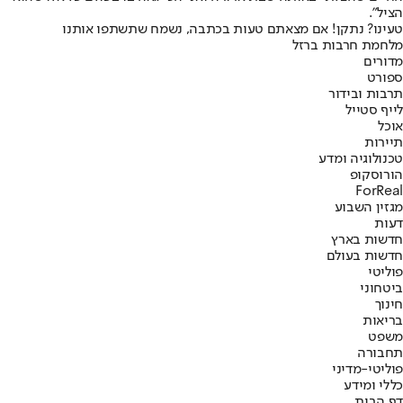
הציל".
טעינו? נתקן! אם מצאתם טעות בכתבה, נשמח שתשתפו אותנו
מלחמת חרבות ברזל
מדורים
ספורט
תרבות ובידור
לייף סטייל
אוכל
תיירות
טכנולוגיה ומדע
הורוסקופ
ForReal
מגזין השבוע
דעות
חדשות בארץ
חדשות בעולם
פוליטי
ביטחוני
חינוך
בריאות
משפט
תחבורה
פוליטי-מדיני
כללי ומידע
דף הבית