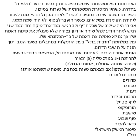
האחרונות הוא ומשפחתו שימשו כמשפחתון בכפר הנוער "תלפיות"
בחדרה, כשהיו המסגרת המשפחתית של נערות בסיכון.
בשירותו הצבאי שירת בחטיבת "כפיר" ולאחר מכן נלחם על מנת לעבור
ליחידת הקומנדו במילואים. כאשר הועבר לבסוף, לא היה שמח ממנו.
אביחי היה שילוב של שכל חריף ולב רגיש. מצד אחד פיקח וחד ומצד שני
רגיש לאחר ויודע לנהל שיחה או דיון בצורה שלא מעגלת את פינות האמת
שלו אך גם לא פוסלת את האמת של בר-הפלוגתא שלו.
נפל במלחמת "חרבות ברזל" בעת היתקלות במחבלים בשער הנגב, תוך
הגנה על תושבי הדרום.
הותיר אחריו הורים, 2 אחיות, את רעייתו טל, הנמצאת בחודש השִשי
להריונה ו-2 בנות: טליה (5) ומאור
(שירה-אמונה אמסלם , אחותו הגדולה)
טעינו? נתקן! אם מצאתם טעות בכתבה, נשמח שתשתפו אותנו
כותבים לזכרם
מדורים
ספורט
דעות
תרבות ובידור
לייף סטייל
הורוסקופ
שישבת
סוף שבוע
כדאי להכיר
סיפור המשק הישראלי
נדל"ן