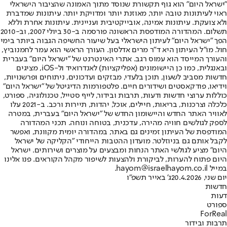
"ישראל היום" הוא גוף תקשורת שנוסד מתוך האמונה שהציבור הישראלי
ראוי לעיתונות טובה יותר, מאוזנת יותר ומדויקת יותר. עיתונות שמדברת
ולא צועקת. עיתונות אמינה, אובייקטיבית ועניינית. עיתונות אחרת וללא
תשלום. המהדורה המודפסת הראשונה פורסמה ב-30 ביולי 2007, וב-2010
הפך "ישראל היום" לעיתון הישראלי בעל שיעור החשיפה הגבוה ביותר בימי
חול. מו"ל העיתון היא ד"ר מרים אדלסון. העורך הראשי הוא עמר לחמנוביץ,
והעורך המייסד הוא עמוס רגב. אתרי האינטרנט של "ישראל היום" בעברית
ובאנגלית, כמו כן היישומונים (אפליקציות) לאנדרואיד ול-iOS, מציגים
חדשות מסביב לשעון, תוכן בלעדי, מבזקים ועדכונים, ניתוחים ופרשנויות,
וידיאו, פודקאסטים ושידורים חיים. פלטפורמות הדיגיטל של "ישראל היום"
כוללות ערוצי חדשות ודעות, תרבות ובידור, לייף סטייל, טכנולוגיה, ספורט,
כלכלה וצרכנות, בריאות, חיילים, אוכל, יהדות, תיירות ורכב. ב-2021 עלו
לאוויר האתר החדש והיישומון החדש של "ישראל היום" בעברית, במטרה
לספק לגולשים חוויה מהירה, עדכנית, בטוחה ונוחה. תכני המהדורה
המודפסת של העיתון זמינים גם באתר, במהדורה יומית מקוונת, ואפשר
לקבל אותם גם בניוזלטר. מועדון ההטבות הייחודי "הקליקה של ישראל
היום" מציע לגולשי האתר הנחות ומבצעים על מוצרים ושירותים. ישראל
היום פתוח להערות, לביקורת ולהצעות לשיפור מקהל הקוראים. פנו אלינו
במייל hayom@israelhayom.co.il.
יום שני, 20.4.2026
ג' באייר תשפ"ו
חדשות
דעות
ספורט
ForReal
תרבות ובידור