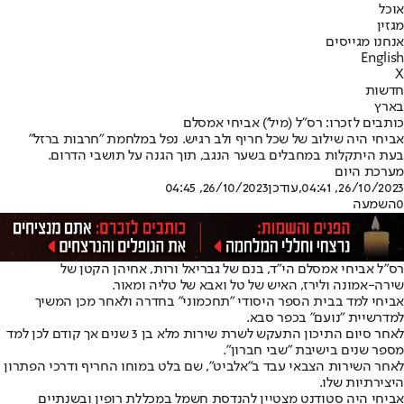
אוכל
מגזין
אנחנו מגייסים
English
X
חדשות
בארץ
כותבים לזכרו: רס"ל (מיל') אביחי אמסלם
אביחי היה שילוב של שכל חריף ולב רגיש. נפל במלחמת "חרבות ברזל"
בעת היתקלות במחבלים בשער הנגב, תוך הגנה על תושבי הדרום.
מערכת היום
26/10/2023, 04:41
,עודכן
26/10/2023, 04:45
0
השמעה
רס"ל אביחי אמסלם הי"ד, בנם של גבריאל ורות, אחיהן הקטן של
שירה-אמונה ולירז, האיש של טל ואבא של טליה ומאור.
אביחי למד בבית הספר היסודי "תחכמוני" בחדרה ולאחר מכן המשיך
למדרשיית "נועם" בכפר סבא.
לאחר סיום התיכון התעקש לשרת שירות מלא בן 3 שנים אך קודם לכן למד
מספר שנים בישיבת "שבי חברון".
לאחר השירות הצבאי עבד ב"אלביט", שם בלט במוחו החריף ודרכי הפתרון
היצירתיות שלו.
אביחי היה סטודנט מצטיין להנדסת חשמל במכללת רופין ובשנתיים