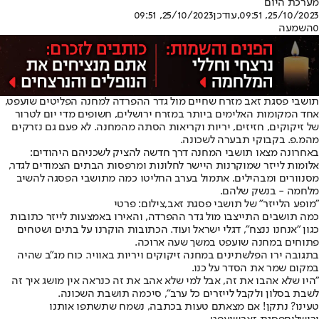
מערכת היום
25/10/2023, 09:51
,עודכן
25/10/2023, 09:51
0
השמעה
תושבי פסגת זאב מזרח שחיים מול גדר ההפרדה למחנה הפליטים שועפט,
אחד המקומות האלימים ביותר במזרח ירושלים, חשופים מדי יום לטרור
של זיקוקים, חזיזים, יריות וקריאות הסתה מהמחנה. לא פעם גם נזרקים
מהמ.פ. בקבוקי תבערה לשכונה.
באחרונה מצאו תושבי המחנה דרך חדשה להציק לשכניהם היהודים:
אלומות לייזר שמוקרנות היישר לחלונות ומרפסות הבתים הצמודים לגדר,
מסנוורים ומבהילים. אתמול בערב החליטו כמה מתושבי הפסגה להשיב
מלחמה - בנשק שלהם.
"מופע הלייזר" של תושבי פסגת זאב,צילום: פרטי
כמה תושבים התייצבו מול גדר ההפרדה, והאירו באמצעות לייזר כתובות
כגון "אנחנו ננצח", דגלי ישראל ועוד. הכתובות הוקרנו על בתים ושטחים
פתוחים במחנה שועפט במשך שעה ארוכה.
בתגובה ירו הפלשתינים במחנה זיקוקים ויריות באוויר. כוח מג"ב שהיה
במקום שמר את הסדר על כנו.
"היו שלא אהבו את זה, אבל למי שלא אהב את זה כנראה אין מושג איך זה
לשבת בסלון ולקבל לייזרים כל ערב", סיכמה תושבת השכונה.
טעינו? נתקן! אם מצאתם טעות בכתבה, נשמח שתשתפו אותנו