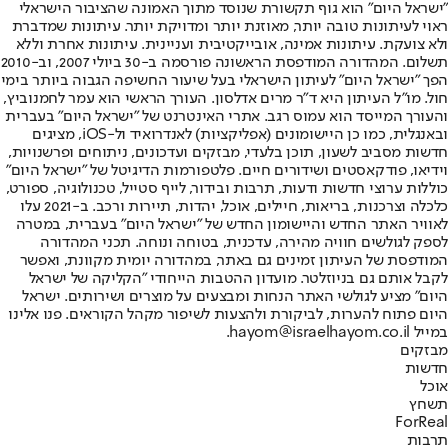
"ישראל היום" הוא גוף תקשורת שנוסד מתוך האמונה שהציבור הישראלי
ראוי לעיתונות טובה יותר, מאוזנת יותר ומדויקת יותר. עיתונות שמדברת
ולא צועקת. עיתונות אמינה, אובייקטיבית ועניינית. עיתונות אחרת וללא
תשלום. המהדורה המודפסת הראשונה פורסמה ב-30 ביולי 2007, וב-2010
הפך "ישראל היום" לעיתון הישראלי בעל שיעור החשיפה הגבוה ביותר בימי
חול. מו"ל העיתון היא ד"ר מרים אדלסון. העורך הראשי הוא עמר לחמנוביץ,
והעורך המייסד הוא עמוס רגב. אתרי האינטרנט של "ישראל היום" בעברית
ובאנגלית, כמו כן היישומונים (אפליקציות) לאנדרואיד ול-iOS, מציגים
חדשות מסביב לשעון, תוכן בלעדי, מבזקים ועדכונים, ניתוחים ופרשנויות,
וידיאו, פודקאסטים ושידורים חיים. פלטפורמות הדיגיטל של "ישראל היום"
כוללות ערוצי חדשות ודעות, תרבות ובידור, לייף סטייל, טכנולוגיה, ספורט,
כלכלה וצרכנות, בריאות, חיילים, אוכל, יהדות, תיירות ורכב. ב-2021 עלו
לאוויר האתר החדש והיישומון החדש של "ישראל היום" בעברית, במטרה
לספק לגולשים חוויה מהירה, עדכנית, בטוחה ונוחה. תכני המהדורה
המודפסת של העיתון זמינים גם באתר, במהדורה יומית מקוונת, ואפשר
לקבל אותם גם בניוזלטר. מועדון ההטבות הייחודי "הקליקה של ישראל
היום" מציע לגולשי האתר הנחות ומבצעים על מוצרים ושירותים. ישראל
היום פתוח להערות, לביקורת ולהצעות לשיפור מקהל הקוראים. פנו אלינו
במייל hayom@israelhayom.co.il.
מבזקים
חדשות
אוכל
תשחץ
ForReal
תרבות