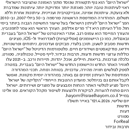
"ישראל היום" הוא גוף תקשורת שנוסד מתוך האמונה שהציבור הישראלי
ראוי לעיתונות טובה יותר, מאוזנת יותר ומדויקת יותר. עיתונות שמדברת
ולא צועקת. עיתונות אמינה, אובייקטיבית ועניינית. עיתונות אחרת וללא
תשלום. המהדורה המודפסת הראשונה פורסמה ב-30 ביולי 2007, וב-2010
הפך "ישראל היום" לעיתון הישראלי בעל שיעור החשיפה הגבוה ביותר בימי
חול. מו"ל העיתון היא ד"ר מרים אדלסון. העורך הראשי הוא עמר לחמנוביץ,
והעורך המייסד הוא עמוס רגב. אתרי האינטרנט של "ישראל היום" בעברית
ובאנגלית, כמו כן היישומונים (אפליקציות) לאנדרואיד ול-iOS, מציגים
חדשות מסביב לשעון, תוכן בלעדי, מבזקים ועדכונים, ניתוחים ופרשנויות,
וידיאו, פודקאסטים ושידורים חיים. פלטפורמות הדיגיטל של "ישראל היום"
כוללות ערוצי חדשות ודעות, תרבות ובידור, לייף סטייל, טכנולוגיה, ספורט,
כלכלה וצרכנות, בריאות, חיילים, אוכל, יהדות, תיירות ורכב. ב-2021 עלו
לאוויר האתר החדש והיישומון החדש של "ישראל היום" בעברית, במטרה
לספק לגולשים חוויה מהירה, עדכנית, בטוחה ונוחה. תכני המהדורה
המודפסת של העיתון זמינים גם באתר, במהדורה יומית מקוונת, ואפשר
לקבל אותם גם בניוזלטר. מועדון ההטבות הייחודי "הקליקה של ישראל
היום" מציע לגולשי האתר הנחות ומבצעים על מוצרים ושירותים. ישראל
היום פתוח להערות, לביקורת ולהצעות לשיפור מקהל הקוראים. פנו אלינו
במייל hayom@israelhayom.co.il.
יום שלישי, 21.4.2026
ד' באייר תשפ"ו
חדשות
דעות
ספורט
ForReal
תרבות ובידור