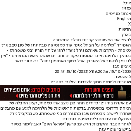
אוכל
מגזין
אנחנו מגייסים
English
X
חדשות
בארץ
להציל את המשפחה: קרבות חבלני המשטרה
האמירה "מלחמה על הבית" אינה עוד סמנטיקה מבחינתו של סגן ניצב ארז
טמסות • הקרבות שאותם ניהל נועדו להגן על חיי הוריו ובני משפחתו •
במהלך הלחימה איבד טמסות פקודים וחברים שנפלו מאש המרצחים • "אין
לנו זמן לחשוב על האובדן, אבל בסוף האסימון ייפול" • שחזור כואב
איציק סבן
15/10/2023, 20:46
,עודכן
15/10/2023, 20:47
0
השמעה
שוטרים נלחמים סמוך לשדרות. צילום: רויטרס
עם אקדח ביד ו־12 כדורים חתר סגן ניצב ארז טמסות, קצין החבלה של
המחוז הדרומי במשטרה, בדקות הראשונות של הלחימה למגע עם מחבלים
שחדרו ליישוב מבטחים שבו מתגוררים בני משפחתו, כשבמקביל ניהל
היתקלויות עם מחבלים שפגעו בפקודיו.
לאחר הטבח והקרבות הקשים: פרשן "ישראל היום" יואב לימור בסיור
ביישובי עוטף עזה