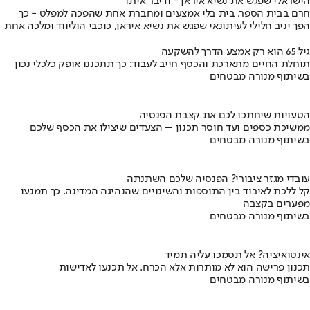
הישראלי שפגש את נשיא איראן - ודיבר איתו
חרם בבית הספר, בית בלי אמצעים ומחברת אחת שהפכה למפלט - כך
הפך יניב חלילי לעיתונאי שפגש את נשיא איראן, כוכבי הוליווד ומלכה אחת
גיל 65 הוא רק אמצע הדרך להשקעה
תוחלת החיים מתארכת והכסף חייב לעבוד: כך תתכננו אופק כלכלי נכון
בשיתוף מנורה מבטחים
הטעויות שיחתכו לכם את קצבת הפנסיה
ממשיכת כספים ועד חוסר תכנון – הצעדים שיצילו את הכסף שלכם
בשיתוף מנורה מבטחים
עובדי מגזר ציבורי? הפנסיה שלכם השתנתה
קל ללכת לאיבוד בין התוספות והשינויים שהנהיגה המדינה. כך תמנעו
מפערים בקצבה
בשיתוף מנורה מבטחים
אינטואיציה? אל תסמכו עליה תמיד
תכנון פרישה הוא לא מותרות אלא הכרח. אל תכנעו לאדישות
בשיתוף מנורה מבטחים