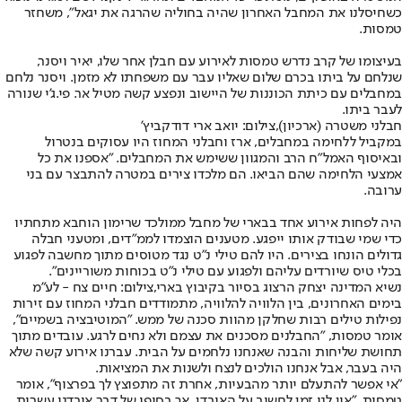
כשחיסלנו את המחבל האחרון שהיה בחוליה שהרגה את יגאל", משחזר
טמסות.
בעיצומו של קרב נדרש טמסות לאירוע עם חבלן אחר שלו, יאיר ויסנר,
שנלחם על ביתו בכרם שלום שאליו עבר עם משפחתו לא מזמן. ויסנר נלחם
במחבלים עם כיתת הכוננות של היישוב ונפצע קשה מטיל אר. פי.ג'י שנורה
לעבר ביתו.
חבלני משטרה (ארכיון),צילום: יואב ארי דודקביץ'
במקביל ללחימה במחבלים, ארז וחבלני המחוז היו עסוקים בנטרול
ובאיסוף האמל"ח הרב והמגוון ששימש את המחבלים. "אספנו את כל
אמצעי הלחימה שהם הביאו. הם מלכדו צירים במטרה להתבצר עם בני
ערובה.
היה לפחות אירוע אחד בבארי של מחבל ממולכד שרימון הוחבא מתחתיו
כדי שמי שבודק אותו ייפגע. מטענים הוצמדו לממ"דים, ומטעני חבלה
גדולים הונחו בצירים. היו להם טילי נ"ט נגד מטוסים מתוך מחשבה לפגוע
בכלי טיס שיורדים עליהם ולפגוע עם טילי נ"ט בכוחות משוריינים".
נשיא המדינה יצחק הרצוג בסיור בקיבוץ בארי,צילום: חיים צח - לע"מ
בימים האחרונים, בין הלוויה להלוויה, מתמודדים חבלני המחוז עם זירות
נפילות טילים רבות שחלקן מהוות סכנה של ממש. "המוטיבציה בשמיים",
אומר טמסות, "החבלנים מסכנים את עצמם ולא נחים לרגע. עובדים מתוך
תחושת שליחות והבנה שאנחנו נלחמים על הבית. עברנו אירוע קשה שלא
היה בעבר, אבל אנחנו הולכים לנצח ולשנות את המציאות.
"אי אפשר להתעלם יותר מהבעיות, אחרת זה מתפוצץ לך בפרצוף", אומר
טמסות, "אין לנו זמן לחשוב על האובדן, אך בסופו של דבר איבדנו עשרות