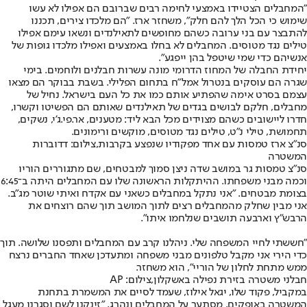
"המחבלים הצטיידו באמצעי לחימה רבים שברובם הם אפילו לא עשו
שימוש כי הכל הלך להם חלק", משחזר ארז. "הם מלכדו צירים, תכננו
להתבצר עם בני ערובה כשהם מחופשים לתאילנדים ונשאו עימם אפילו
טילים נגד מטוסים. המחבלים לא בחלו באמצעים ואפילו מלכדו גופות של
אנשיהם כדי שמי שיטפל בהן ייפגע".
יחידת החבלה של המחוז הדרומי מונה עשרות חבלנים ולוחמים. בימי
שגרה הם עוסקים בנטרול אמל"ח בתחום הפלילי. בשבת בבוקר הם מצאו
עצמם בסרט אימה שהפתיע אותם כמו את כל העם בישראל. נחיל של
מחבלים, חלקם לבושים בגדים של תאילנדים שאותם הם הפשיטו וקשרו,
חדרו ליישובים כשהם מצוידים מכל הבא ליד: מטענים, אר.פי.ג'י, נשקים,
תחמושת, טילי נ"ט, טילים נגד מטוסים, מוקשים ורימונים.
סנ"צ ארז טמסות עם אחד מפקודיו שנפצע בקרבות,צילום: דדוברות
המשטרה
סנ"צ טמסות גר במושב שדה ניצן סמוך למבטחים, שם מתגוררים הוריו
וכמה מבני משפחתו. ההיתקלות הראשונה שלו עם המחבלים היתה ב־6:45
בצומת מבטחים. "אני נתקל במחבלים כשאני עם אקדח ואיתי שוטר מג"ב.
אני מבין שחלק מהמחבלים רצים לתוך המושב תוך שהם רוצחים את
הרבש"ץ וארבעה תושבים שנלחמו איתו".
"חששתי לחיי המשפחה שלי. ניהלנו קרב עם המחבלים ותפסנו שלושה. תוך
כדי הירי אני מקבל טלפונים מבני משפחה ומתעדכן שאחד החברים נרצח
ממש מתחת לחלון של הוריי", הוא משחזר.
חבלני משטרה בזירת נפילה באשקלון,צילום: AP
במקביל, פקוד שלו, יגאל אילוז, שעמד לסיים את המשמרת בתחנת
המשטרה באופקים, מסתער על המחבלים ונהרג. "זינקנו לשם וסגרנו מעגל