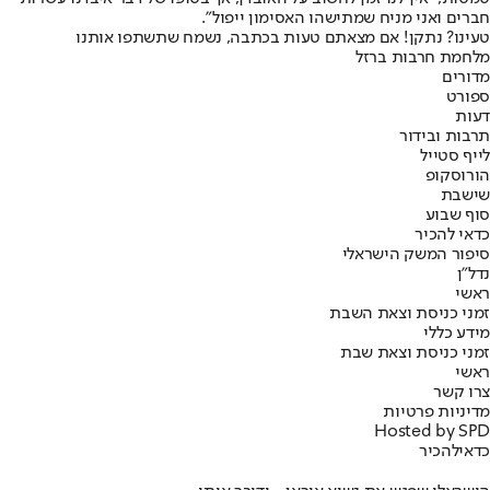
חברים ואני מניח שמתישהו האסימון ייפול".
טעינו? נתקן! אם מצאתם טעות בכתבה, נשמח שתשתפו אותנו
מלחמת חרבות ברזל
מדורים
ספורט
דעות
תרבות ובידור
לייף סטייל
הורוסקופ
שישבת
סוף שבוע
כדאי להכיר
סיפור המשק הישראלי
נדל"ן
ראשי
זמני כניסת וצאת השבת
מידע כללי
זמני כניסת וצאת שבת
ראשי
צרו קשר
מדיניות פרטיות
Hosted by SPD
כדאי
להכיר