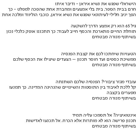
הישראלי שפגש את נשיא איראן - ודיבר איתו
חרם בבית הספר, בית בלי אמצעים ומחברת אחת שהפכה למפלט - כך
הפך יניב חלילי לעיתונאי שפגש את נשיא איראן, כוכבי הוליווד ומלכה אחת
גיל 65 הוא רק אמצע הדרך להשקעה
תוחלת החיים מתארכת והכסף חייב לעבוד: כך תתכננו אופק כלכלי נכון
בשיתוף מנורה מבטחים
הטעויות שיחתכו לכם את קצבת הפנסיה
ממשיכת כספים ועד חוסר תכנון – הצעדים שיצילו את הכסף שלכם
בשיתוף מנורה מבטחים
עובדי מגזר ציבורי? הפנסיה שלכם השתנתה
קל ללכת לאיבוד בין התוספות והשינויים שהנהיגה המדינה. כך תמנעו
מפערים בקצבה
בשיתוף מנורה מבטחים
אינטואיציה? אל תסמכו עליה תמיד
תכנון פרישה הוא לא מותרות אלא הכרח. אל תכנעו לאדישות
בשיתוף מנורה מבטחים