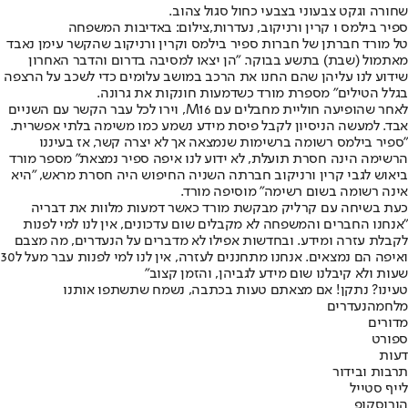
שחורה וגקט צבעוני בצבעי כחול סגול צהוב.
ספיר בילמס ו קרין ורניקוב, נעדרות,צילום: באדיבות המשפחה
טל מורד חברתן של חברות ספיר בילמס וקרין ורניקוב שהקשר עימן נאבד
מאתמול (שבת) בתשע בבוקר. "הן יצאו למסיבה בדרום והדבר האחרון
שידוע לנו עליהן שהם החנו את הרכב במושב עלומים כדי לשכב על הרצפה
בגלל הטילים" מספרת מורד כשדמעות חונקות את גרונה.
לאחר שהופיעה חוליית מחבלים עם M16, וירו לכל עבר הקשר עם השניים
אבד. למעשה הניסיון לקבל פיסת מידע נשמע כמו משימה בלתי אפשרית.
"ספיר בילמס רשומה ברשימות שנמצאה אך לא יצרה קשר, אז בעיננו
הרשימה הינה חסרת תועלת, לא ידוע לנו איפה ספיר נמצאת" מספר מורד
ביאוש לגבי קרין ורניקוב חברתה השניה החיפוש היה חסרת מראש, "היא
אינה רשומה בשום רשימה" מוסיפה מורד.
כעת בשיחה עם קרליק מבקשת מורד כאשר דמעות מלוות את דבריה
"אנחנו החברים והמשפחה לא מקבלים שום עדכונים, אין לנו למי לפנות
לקבלת עזרה ומידע. ובחדשות אפילו לא מדברים על הנעדרים, מה מצבם
ואיפה הם נמצאים. אנחנו מתחננים לעזרה, אין לנו למי לפנות עבר מעל ל30
שעות ולא קיבלנו שום מידע לגביהן, והזמן קצוב"
טעינו? נתקן! אם מצאתם טעות בכתבה, נשמח שתשתפו אותנו
מלחמה
נעדרים
מדורים
ספורט
דעות
תרבות ובידור
לייף סטייל
הורוסקופ