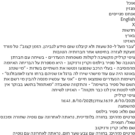
אוכל
מגזין
אנחנו מגייסים
English
X
חדשות
בארץ
האזינו
"עבר מעל ל-30 שעות ולא קיבלנו שום מידע לגביהן, הזמן קצוב": טל מורד
זועקת לעזרה בחיפוש אחר חברותיה הטובות
ציפי קרליק מקשיבה לקולות משפחות הנעדרים • בשיחה עם חברתן
הטובה של ספיר בילמס וקרין ורניקוב • היא מספרת על הבריחה האיומה
מהמסיבה • בעלי הרכב שנפגעו ונטשו את השתיים בשדות • "מי שנהג
באוטו היה עם עוד מישהי שירו לה ברגל אז שניהם ברחו ורצו לאמבולנס" •
רשימות הנעדרים שנמצאו חיים • "אני עד עכשיו מנסה להבין מי רשם את
השם של ספיר ברשימה" • והתקווה שנאבדה "מאתמול בתשע בבוקר אין
למי לפנות אין לנו כבר תקווה" • האזינו לשיחה
ציפי קרליק
8/10/2023, 16:19
,עודכן
8/10/2023, 16:41
0
השמעה
שם מלא: ספיר בילמס
פרטים מזהים: בחורה בלונדינית, נראתה לאחרונה עם גופיה שחורה ומכנס
שאל/ חצאית.
שם מלא: קרין ורניקוב
פרטים מזהים: בחורה עם צבע שער חום, נראתה לאחרונה עם גופיה