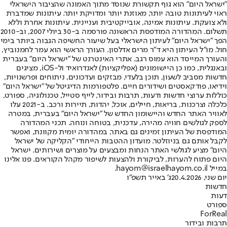
"ישראל היום" הוא גוף תקשורת שנוסד מתוך האמונה שהציבור הישראלי
ראוי לעיתונות טובה יותר, מאוזנת יותר ומדויקת יותר. עיתונות שמדברת
ולא צועקת. עיתונות אמינה, אובייקטיבית ועניינית. עיתונות אחרת וללא
תשלום. המהדורה המודפסת הראשונה פורסמה ב-30 ביולי 2007, וב-2010
הפך "ישראל היום" לעיתון הישראלי בעל שיעור החשיפה הגבוה ביותר בימי
חול. מו"ל העיתון היא ד"ר מרים אדלסון. העורך הראשי הוא עמר לחמנוביץ,
והעורך המייסד הוא עמוס רגב. אתרי האינטרנט של "ישראל היום" בעברית
ובאנגלית, כמו כן היישומונים (אפליקציות) לאנדרואיד ול-iOS, מציגים
חדשות מסביב לשעון, תוכן בלעדי, מבזקים ועדכונים, ניתוחים ופרשנויות,
וידיאו, פודקאסטים ושידורים חיים. פלטפורמות הדיגיטל של "ישראל היום"
כוללות ערוצי חדשות ודעות, תרבות ובידור, לייף סטייל, טכנולוגיה, ספורט,
כלכלה וצרכנות, בריאות, חיילים, אוכל, יהדות, תיירות ורכב. ב-2021 עלו
לאוויר האתר החדש והיישומון החדש של "ישראל היום" בעברית, במטרה
לספק לגולשים חוויה מהירה, עדכנית, בטוחה ונוחה. תכני המהדורה
המודפסת של העיתון זמינים גם באתר, במהדורה יומית מקוונת, ואפשר
לקבל אותם גם בניוזלטר. מועדון ההטבות הייחודי "הקליקה של ישראל
היום" מציע לגולשי האתר הנחות ומבצעים על מוצרים ושירותים. ישראל
היום פתוח להערות, לביקורת ולהצעות לשיפור מקהל הקוראים. פנו אלינו
במייל hayom@israelhayom.co.il.
יום שני, 20.4.2026
ג' באייר תשפ"ו
חדשות
דעות
ספורט
ForReal
תרבות ובידור