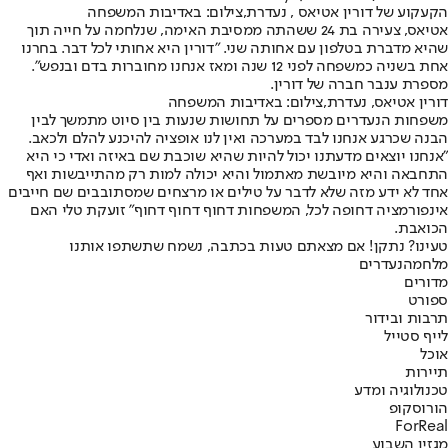
הקעקוע של דורין אטיאס , נעדרת,צילום: באדיבות המשפחה
אטיאס, צעירה בת 24 ששהתה ממסיבת האימה, שנלחמה על חייה תוך
שהיא מדברת בטלפון עם אחותה שני. "
דורין היא אחותי לכל דבר. בחרנו
אחת בשניה כמשפחה לפני 12 שנה ומאז אנחנו מחוברות בדם ובנפש".
מספרת ענבר חברה של דורין.
דורין אטיאס, נעדרת,צילום: באדיבות המשפחה
משפחות הנעדרים מספרים על תחושות שנעות בין סיוט מתמשך לבין
הבנה שכרגע אנחנו לבד במערכה ואין לנו אופציה להיכנע להלם ולכאב.
"אנחנו יוצאים מדעתנו יכול להיות שהיא שוכבת שם באיזה ואדי כי היא
התחבאה והיא מיובשת מאתמול והיא יכולה למות רק מהתייבשות ואף
אחד לא ידע מזה שלא לדבר על טילים או מרצחים שמסתובבים שם חייבים
אינפורמציה דחופה לכל, המשפחות דחוף דחוף דחוף" זועקת טלי האם
הכואבת.
טעינו? נתקן! אם מצאתם טעות בכתבה, נשמח שתשתפו אותנו
מלחמה
נעדרים
מדורים
ספורט
תרבות ובידור
לייף סטייל
אוכל
תיירות
טכנולוגיה ומדע
הורוסקופ
ForReal
מגזין השבוע