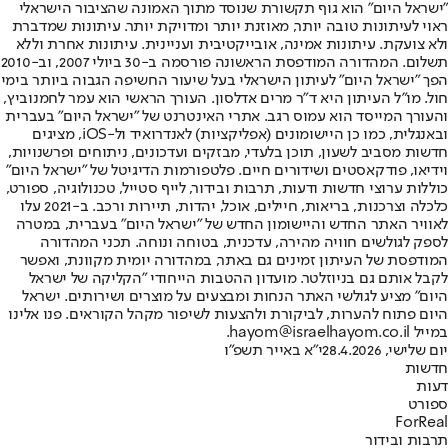
"ישראל היום" הוא גוף תקשורת שנוסד מתוך האמונה שהציבור הישראלי
ראוי לעיתונות טובה יותר, מאוזנת יותר ומדויקת יותר. עיתונות שמדברת
ולא צועקת. עיתונות אמינה, אובייקטיבית ועניינית. עיתונות אחרת וללא
תשלום. המהדורה המודפסת הראשונה פורסמה ב-30 ביולי 2007, וב-2010
הפך "ישראל היום" לעיתון הישראלי בעל שיעור החשיפה הגבוה ביותר בימי
חול. מו"ל העיתון היא ד"ר מרים אדלסון. העורך הראשי הוא עמר לחמנוביץ,
והעורך המייסד הוא עמוס רגב. אתרי האינטרנט של "ישראל היום" בעברית
ובאנגלית, כמו כן היישומונים (אפליקציות) לאנדרואיד ול-iOS, מציגים
חדשות מסביב לשעון, תוכן בלעדי, מבזקים ועדכונים, ניתוחים ופרשנויות,
וידיאו, פודקאסטים ושידורים חיים. פלטפורמות הדיגיטל של "ישראל היום"
כוללות ערוצי חדשות ודעות, תרבות ובידור, לייף סטייל, טכנולוגיה, ספורט,
כלכלה וצרכנות, בריאות, חיילים, אוכל, יהדות, תיירות ורכב. ב-2021 עלו
לאוויר האתר החדש והיישומון החדש של "ישראל היום" בעברית, במטרה
לספק לגולשים חוויה מהירה, עדכנית, בטוחה ונוחה. תכני המהדורה
המודפסת של העיתון זמינים גם באתר, במהדורה יומית מקוונת, ואפשר
לקבל אותם גם בניוזלטר. מועדון ההטבות הייחודי "הקליקה של ישראל
היום" מציע לגולשי האתר הנחות ומבצעים על מוצרים ושירותים. ישראל
היום פתוח להערות, לביקורת ולהצעות לשיפור מקהל הקוראים. פנו אלינו
במייל hayom@israelhayom.co.il.
יום שלישי, 28.4.2026
י"א באייר תשפ"ו
חדשות
דעות
ספורט
ForReal
תרבות ובידור