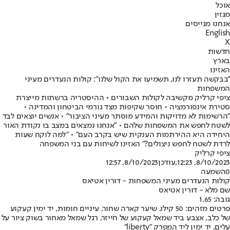
אוכל
מגזין
אנחנו מגייסים
English
X
חדשות
בארץ
האזינו
"בבקשה תעזרו לנו, תשמיעו את הקול שלנו": קולות הנעדרים מעיני
המשפחות
ציפי קרליק מקשיבה לקולות השבורים • ההיסטריה ברשתות מייצרת
סטירת אינפורמציה • חוסר שקיפות מצד גורמי הביטחון והמדינה •
"הרשימות לא מדויקות והמידע מוסתר מעיני הציבור" • אנשים יוצאים לבד
לשטח לחפש את המשפחות שלהם • "אנחנו נמצאים במצב בו נקודת האור
היחידה היא ההירתמות הענקית שיש בקרב העם" • "למה לוקח שעות
לרדת לשטח לחפש ניצולים?" האזינו לשיחות עם בני המשפחה
ציפי קרליק
8/10/2023, 12:23
,עודכן
8/10/2023, 12:57
0
השמעה
קולות הנעדרים מעיני המשפחות - דורין אטיאס
שם מלא - דורין אטיאס
גובה: 1.65
פרטים מזהים: 50 קילו, שיער קארה שחור, עיניים חומות, יד ימין קעקוע
של כלב, אצבע ביד שמאל קעקוע של חייזר, רגל שמאל מאחור בשוק ציור על
עלים, יד ימין ליד המפרק ״liberty״