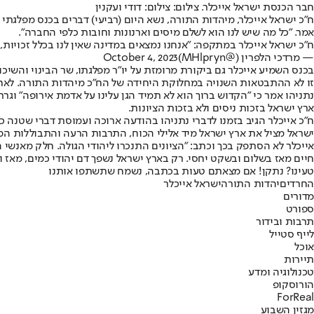
חבר הכנסת ישראל אייכלר. צילום: צילום: דודי ועקנין
ח"כ ישראל אייכלר, מיהדות התורה, נשא היום (רביעי) דברים בכנס מפלגתי
אמר. "כל מה שיש לנו הוא לשלם מיסים וארנונות וחובות כלפי החברה".
ח"כ ישראל אייכלר במתקפה: "אנחנו נמצאים במדינה שאין לנו בכלל זכויות,
— מרדכי הלפרין (@MHlpryn)
October 4, 2023
בכנס השמיע אייכלר גם ביקורת מרומזת על יו"ר מפלגתו, שר הבינוי והשיכו
זו לא ההתבטאות השנויה במחלוקת היחידה של הח"כ מיהדות התורה. לאחר
נתניהו אמר כי "הקדוש ברוך הוא לא תמיד הגן עלינו על אדמת אירופה" וג
ארץ ישראל בזכות ניסים ולא בזכות הציונות.
ח"כ אייכלר הגיב בזמנו לדברי נתניהו בהודעה ארוכה ועמוסת דברי שטנה כ
ישראל מציל את ארץ ישראל מיד אלילי הכוח, התרבות הרעה והתבוללות המשטר
אייכלר לא הסתפק בכך וכתב: "הציונים התנכרו ליהודי הגולה. חלק מאנשי 
חיים מאז בשלום ובשקט יחסי. רק בארץ ישראל נשפך דם יהודי כמים, מאז 
טעינו? נתקן! אם מצאתם טעות בכתבה, נשמח שתשתפו אותנו
החרדים
יהדות התורה
ישראל אייכלר
מדורים
ספורט
תרבות ובידור
לייף סטייל
אוכל
תיירות
טכנולוגיה ומדע
הורוסקופ
ForReal
מגזין השבוע