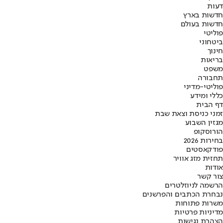
דעות
חדשות בארץ
חדשות בעולם
פוליטי
ביטחוני
חינוך
בריאות
משפט
תחבורה
פוליטי-מדיני
כללי ומידע
דף הבית
זמני כניסת וצאת שבת
מגזין השבוע
הורוסקופ
בחירות 2026
פודקאסטים
תחזית מזג אוויר
אודות
צור קשר
הרשמה לניוזלטרים
נבחרת הכתבים והפרשנים
משרות פתוחות
מדיניות פרטיות
הצהרת נגישות