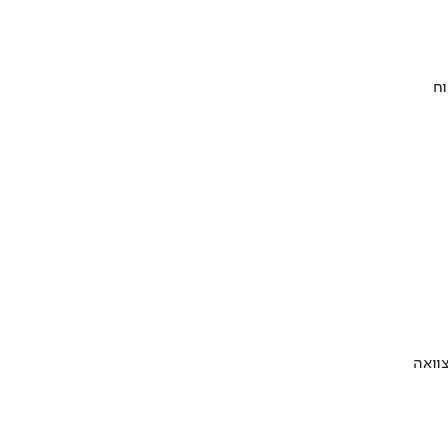
וח
וואה