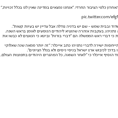
ון כלפי הציבור החרדי. "אנחנו נמצאים במדינה שאין לנו בכלל זכויות,"
pic.twitter.com/e
שדוד ובבית שמש - שם יש בדניה גודלה אבל עדיין יש בעיות קשות".
תניהו, בעקבות אזהרה שהוציא ליהודים הנוסעים לאומן בראש השנה.
עת כי דברי ראש הממשלה הם "דברי בורות" וביטא כי הנאצים לא כבשו את
תייחסות ישירה לדברי נתניהו כתב אייכלר: "זה יותר ממאה שנה שאלוקי
דרך לכיבוש ארץ ישראל בניסי ניסים ולא בגלל הציונים".
וד הוסיף אייכלר כי "לאחר השואה, כל המהגרים היהודים בתפוצות העולם,