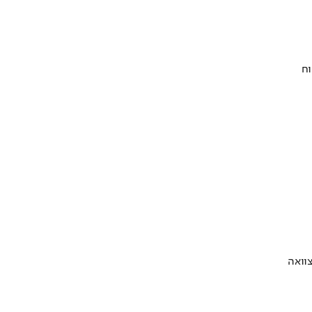
וח
וואה