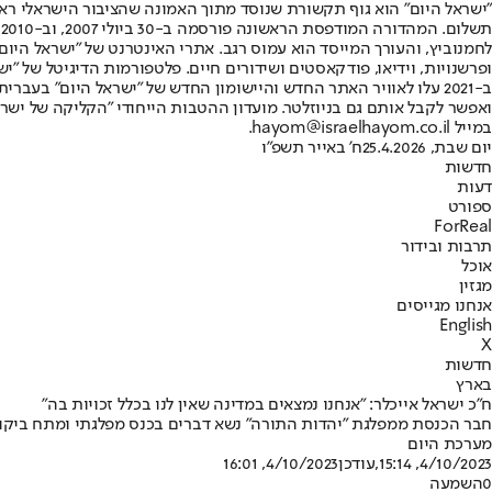
"ישראל היום" הוא גוף תקשורת שנוסד מתוך האמונה שהציבור הישראלי ראוי 
ת
ופרשנויות, וידיאו, פודקאסטים ושידורים חיים. פלטפורמות הדיגיטל של "ישרא
ב-2021 עלו לאוויר האתר החדש והיישומון החדש של "ישראל היום" בע
ואפשר לקבל אותם גם בניוזלטר. מועדון ההטבות הייחודי "הקליקה של ישרא
במייל hayom@israelhayom.co.il.
יום שבת, 25.4.2026
ח' באייר תשפ"ו
חדשות
דעות
ספורט
ForReal
תרבות ובידור
אוכל
מגזין
אנחנו מגייסים
English
X
חדשות
בארץ
ח"כ ישראל אייכלר: "אנחנו נמצאים במדינה שאין לנו בכלל זכויות בה"
חבר הכנסת ממפלגת "יהדות התורה" נשא דברים בכנס מפלגתי ומתח ביקורת
מערכת היום
4/10/2023, 15:14
,עודכן
4/10/2023, 16:01
0
השמעה