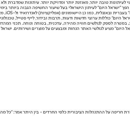
לעיתונות טובה יותר, מאוזנת יותר ומדויקת יותר. עיתונות שמדברת ולא צ
שלום. המהדורה המודפסת הראשונה פורסמה ב-30 ביולי 2007, וב-2010 הפך "ישראל היום" לעיתון הישראלי בעל שי
לחמנוביץ,
ל היום" כוללות ערוצי חדשות ודעות, תרבות ובידור, לייף סטייל, טכנולוגיה
ברית, במטרה לספק לגולשים חוויה מהירה, עדכנית, בטוחה ונוחה. תכני המה
ל היום" מציע לגולשי האתר הנחות ומבצעים על מוצרים ושירותים. ישראל 
 חריפה על ההתנהלות הציבורית כלפי החרדים • בין היתר אמר: "כל מה ש