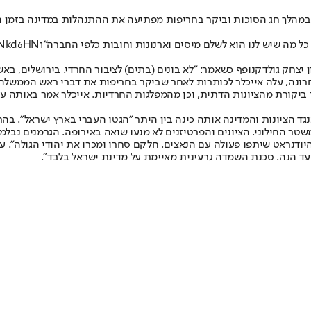
 במהלך חג הסוכות וביקר בחריפות מפתיעה את ההתנהלות במדינה בזמן האחר
 כל מה שיש לנו הוא לשלם מיסים וארנונות וחובות כלפי החברה"
fgNkd6HN1
ן יצחק גולדקנופף כשאמר: "לא בונים (בתים) לציבור החרדי. בירושלים, בא
ונה, עלה אייכלר לכותרות לאחר שביקר בחריפות את דברי ראש הממשלה נ
רר ביקורת מהציונות הדתית, וכן מהמפלגות החרדיות. אייכלר אמר באותה 
נגד הציונות והמדינה אותה כינה בין היתר "הגטו העברי בארץ ישראל". בה
 החילוני. הציונים והפרטיזנים לא מנעו שואה באירופה. הגרמנים נבלמו ב
היודנראט שיתפו פעולה עם הנאצים. חלקם סחרו ומכרו את יהודי הגולה". ע
ועד הנה. סכנת השמדה גרעינית מאיימת על מדינת ישראל בלבד".