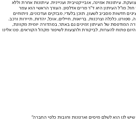
ועקת. עיתונות אמינה, אובייקטיבית ועניינית. עיתונות אחרת וללא
עור החשיפה הגבוה ביותר בימי חול. מו"ל העיתון היא ד"ר מרים אדלסון. העורך הראשי הוא עמר
 והעורך המייסד הוא עמוס רגב. אתרי האינטרנט של "ישראל היום" בעברית ובאנגלית, כמו כן היישומונים (אפליקציות) לאנדרואיד ול-iOS, מציגים חדשות מסביב לשעון, תוכן בלעדי, מבזקים ועדכונים, ניתוחים
, ספורט, כלכלה וצרכנות, בריאות, חיילים, אוכל, יהדות, תיירות ורכב.
דורה המודפסת של העיתון זמינים גם באתר, במהדורה יומית מקוונת,
היום פתוח להערות, לביקורת ולהצעות לשיפור מקהל הקוראים. פנו אלינו
יש לנו הוא לשלם מיסים וארנונות וחובות כלפי החברה"