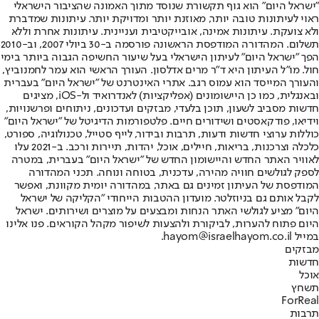
"ישראל היום" הוא גוף תקשורת שנוסד מתוך האמונה שהציבור הישראלי
ראוי לעיתונות טובה יותר, מאוזנת יותר ומדויקת יותר. עיתונות שמדברת
ולא צועקת. עיתונות אמינה, אובייקטיבית ועניינית. עיתונות אחרת וללא
תשלום. המהדורה המודפסת הראשונה פורסמה ב-30 ביולי 2007, וב-2010
הפך "ישראל היום" לעיתון הישראלי בעל שיעור החשיפה הגבוה ביותר בימי
חול. מו"ל העיתון היא ד"ר מרים אדלסון. העורך הראשי הוא עמר לחמנוביץ,
והעורך המייסד הוא עמוס רגב. אתרי האינטרנט של "ישראל היום" בעברית
ובאנגלית, כמו כן היישומונים (אפליקציות) לאנדרואיד ול-iOS, מציגים
חדשות מסביב לשעון, תוכן בלעדי, מבזקים ועדכונים, ניתוחים ופרשנויות,
וידיאו, פודקאסטים ושידורים חיים. פלטפורמות הדיגיטל של "ישראל היום"
כוללות ערוצי חדשות ודעות, תרבות ובידור, לייף סטייל, טכנולוגיה, ספורט,
כלכלה וצרכנות, בריאות, חיילים, אוכל, יהדות, תיירות ורכב. ב-2021 עלו
לאוויר האתר החדש והיישומון החדש של "ישראל היום" בעברית, במטרה
לספק לגולשים חוויה מהירה, עדכנית, בטוחה ונוחה. תכני המהדורה
המודפסת של העיתון זמינים גם באתר, במהדורה יומית מקוונת, ואפשר
לקבל אותם גם בניוזלטר. מועדון ההטבות הייחודי "הקליקה של ישראל
היום" מציע לגולשי האתר הנחות ומבצעים על מוצרים ושירותים. ישראל
היום פתוח להערות, לביקורת ולהצעות לשיפור מקהל הקוראים. פנו אלינו
במייל hayom@israelhayom.co.il.
מבזקים
חדשות
אוכל
תשחץ
ForReal
תרבות