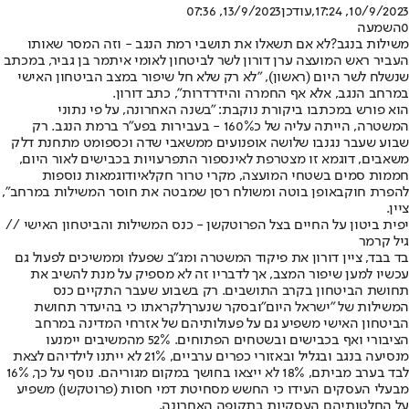
10/9/2023, 17:24
,עודכן
13/9/2023, 07:36
0
השמעה
משילות בנגב?
לא אם תשאלו את תושבי רמת הנגב - וזה המסר שאותו
העביר ראש המועצה ערן דורון לשר לביטחון לאומי איתמר בן גביר, במכתב
שנשלח לשר היום (ראשון), "לא רק שלא חל שיפור במצב הביטחון האישי
במרחב הנגב, אלא אף החמרה והידרדרות", כתב דורון.
הוא פורש במכתבו ביקורת נוקבת: "בשנה האחרונה, על פי נתוני
המשטרה, הייתה עליה של כ160% - בעבירות בפע"ר ברמת הנגב. רק
שבוע שעבר נגנבו שלושה אופנועים ממשאבי שדה וכספומט מתחנת דלק
משאבים, דוגמא זו מצטרפת לאינספור התפרעויות בכבישים לאור היום,
חממות סמים בשטחי המועצה, מקרי טרור חקלאי
ודוגמאות נוספות
להפרת חוק
באופן בוטה ומשולח רסן שמבטה את חוסר המשילות במרחב",
ציין.
יפית ביטון על החיים בצל הפרוטקשן - כנס המשילות והביטחון האישי //
גיל קרמר
בד בבד, ציין דורון את פיקוד המשטרה ומג"ב שפעלו וממשיכים לפעול גם
עכשיו למען שיפור המצב, אך לדבריו זה לא מספיק על מנת להשיב את
תחושת הביטחון בקרב התושבים. רק בשבוע שעבר התקיים כנס
המשילות של "ישראל היום"
ובסקר שנערך
לקראתו כי בהיעדר תחושת
הביטחון האישי משפיע גם על פעולותיהם של אזרחי המדינה במרחב
הציבורי ואף בכבישים ובשטחים הפתוחים. 52% מהמשיבים יימנעו
מנסיעה בנגב ובגליל ובאזורי כפרים ערביים, 21% לא ייתנו לילדיהם לצאת
לבד בערב מביתם, 18% לא ייצאו בחושך במקום מגוריהם. נוסף על כך, 16%
מבעלי העסקים העידו כי החשש מסחיטת דמי חסות (פרוטקשן) משפיע
על החלטותיהם העסקיות בתקופה האחרונה.