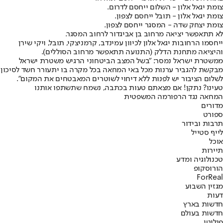
צומת יגאל אלון - השלום ייחסם לדרום.
צומת יגאל אלון - תובל ייחסם לצפון.
צומת יצחק שדה - המסגר ייחסם לצפון.
לא תתאפשר יציאה מרחוב בן אביגדור לרחוב המסגר.
ייחסמו הרחובות יגאל אלון לכיוון עמינדב, קרמניצקי, תובל, ויקי שירן
והיציאה מתחנת הדלק (התנועה תתאפשר מרחוב הסוללים).
ממשטרת ישראל נמסר: "בשל המצב הביטחוני הרגיש משטרת ישראל
מבקשת להגביר ערנות מכל באי המחאה בכל מקרה בו יתעורר חשד לסיכון
לשלום הציבור יש לפנות ללא דיחוי לשוטרים המאבטחים את המקום".
טעינו? נתקן! אם מצאתם טעות בכתבה, נשמח שתשתפו אותנו
המחאה נגד הרפורמה המשפטית
מדורים
ספורט
תרבות ובידור
לייף סטייל
אוכל
תיירות
טכנולוגיה ומדע
הורוסקופ
ForReal
מגזין השבוע
דעות
חדשות בארץ
חדשות בעולם
פוליטי