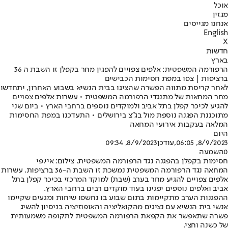
אוכל
מגזין
אנחנו מגייסים
English
X
חדשות
בארץ
הרפורמה המשפטית: אלפים צפויים להפגין מחר בקפלן זו השבת ה 36
ברציפות | צפו במפת חסימות הכבישים
לאחר קריסת מתווה הפשרה שהציגו בבית הנשיא בשבוע האחרון, יתחדשו
מחר המחאות של מתנגדי הרפורמה המשפטית • עשרות אלפים צפויים
להגיע לכיכר קפלן בתל אביב ולמוקדים נוספים ברחבי הארץ • ביום שני
מתוכננת הפגנה נוספת מול בג"צ בירושלים • התעדכנו במפת החסימות
המלאה בעקבות אירועי המחאה
היום
8/9/2023, 06:05
,עודכן
8/9/2023, 09:34
0
השמעה
חסימות בקפלן בהפגנה נגד הרפורמה המשפטית. צילום: איי.פי
המחאה נגד הרפורמה המשפטית נמשכת זו השבת ה-36 ברציפות. עשרות
אלפים צפויים להגיע מחר בערב (שבת) למוקד המרכזי בכיכר קפלן בתל
אביב ואלפים נוספים יפגינו בעוד מוקדים רבים ברחבי הארץ.
ההפגנות הערב מתקיימות בתום שבוע בו נחשפו שיחות ומגעים שקיימו
אנשי בית הנשיא עם נציגים מהקואליציה והאופוזיציה בניסיון להשיג
פשרה שתאפשר את הקפאת הרפורמה המשפטית לתקופה משמעותית
של כשנה וחצי.