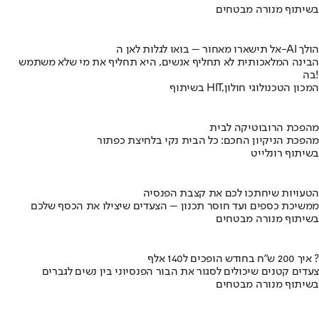
בשיתוף מנורה מבטחים
אל תישארו מאחור – בואו לגלות לאן ה-AI הולך
הבינה המלאכותית לא תחליף אנשים, היא תחליף את מי שלא משתמש
בה!
בשיתוף HIT,המכון הטכנולוגי חולון
מהפכת הרובוטיקה לבית
מהפכת הניקיון החכם: כל הבית נקי בלחיצת כפתור
בשיתוף רונלייט
הטעויות שיחתכו לכם את קצבת הפנסיה
ממשיכת כספים ועד חוסר תכנון – הצעדים שיצילו את הכסף שלכם
בשיתוף מנורה מבטחים
איך 200 ש"ח בחודש הופכים ל140 אלף ?
צעדים קטנים שיכולים לסגור את הבור הפנסיוני בין נשים לגברים
בשיתוף מנורה מבטחים