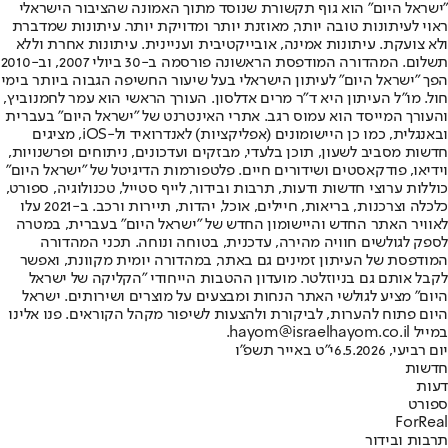
"ישראל היום" הוא גוף תקשורת שנוסד מתוך האמונה שהציבור הישראלי
ראוי לעיתונות טובה יותר, מאוזנת יותר ומדויקת יותר. עיתונות שמדברת
ולא צועקת. עיתונות אמינה, אובייקטיבית ועניינית. עיתונות אחרת וללא
תשלום. המהדורה המודפסת הראשונה פורסמה ב-30 ביולי 2007, וב-2010
הפך "ישראל היום" לעיתון הישראלי בעל שיעור החשיפה הגבוה ביותר בימי
חול. מו"ל העיתון היא ד"ר מרים אדלסון. העורך הראשי הוא עמר לחמנוביץ,
והעורך המייסד הוא עמוס רגב. אתרי האינטרנט של "ישראל היום" בעברית
ובאנגלית, כמו כן היישומונים (אפליקציות) לאנדרואיד ול-iOS, מציגים
חדשות מסביב לשעון, תוכן בלעדי, מבזקים ועדכונים, ניתוחים ופרשנויות,
וידיאו, פודקאסטים ושידורים חיים. פלטפורמות הדיגיטל של "ישראל היום"
כוללות ערוצי חדשות ודעות, תרבות ובידור, לייף סטייל, טכנולוגיה, ספורט,
כלכלה וצרכנות, בריאות, חיילים, אוכל, יהדות, תיירות ורכב. ב-2021 עלו
לאוויר האתר החדש והיישומון החדש של "ישראל היום" בעברית, במטרה
לספק לגולשים חוויה מהירה, עדכנית, בטוחה ונוחה. תכני המהדורה
המודפסת של העיתון זמינים גם באתר, במהדורה יומית מקוונת, ואפשר
לקבל אותם גם בניוזלטר. מועדון ההטבות הייחודי "הקליקה של ישראל
היום" מציע לגולשי האתר הנחות ומבצעים על מוצרים ושירותים. ישראל
היום פתוח להערות, לביקורת ולהצעות לשיפור מקהל הקוראים. פנו אלינו
במייל hayom@israelhayom.co.il.
יום רביעי, 6.5.2026
י"ט באייר תשפ"ו
חדשות
דעות
ספורט
ForReal
תרבות ובידור