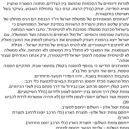
למרות דיווחים על הסכמות שהושגו בין הצדדים, מתווה הפשרה שהציג
נשיא המדינה, יצחק (בוז'י) הרצוג, קרס כבר בתחילת השבוע, בעיקר בשל
חשיפתו בתקשורת.
"האיומים המאפיוזים של ממשלת ישראל ויו״ר הכנסת הם הרס מוחלט של
עקרון שלטון החוק והפרדת הרשויות במדינת ישראל, הממחישים כי
בישראל מכהנת ממשלה מסוכנת ולא לגיטימית", כתבו ראשי המחאה
בהודעה שפרסמו והוסיפו: "אל מול האיומים וההסתה מצד הממשלה, עם
ישראל ייצא בהמוניו ויעניק לשופטים את הביטחון לפסוק את המובן מאליו,
לא לחוקים דיקטטוריים, ולא להרס הבסיס של מדינת ישראל - מגילת
העצמאות. את המשבר לא מחולל בית המשפט ולא המחאה, אלא ממשלה
לא לגיטימית שמנסה להפוך ישראל לדיקטטורה, ורק אנחנו האזרחים נעצור
אותה."
המארגנים הודיעו כי בנוסף להפגנה בקפלן במוצאי שבת, תתקיים הפגנה
נוספת, ביום שני הקרוב מול בג"צ.
בעקבות ההפגנות בשבת , יהיו הסדרי תנועה מיוחדים:
החל מהשעה 17:30 יחסמו הרחובות הבאים לתנועת כלי רכב:
רחוב קפלן ייחסם מרחוב אבן גבירול עד דרך מנחם בגין לשני הכיוונים.
צומת קפלן דרך מנחם בגין ייחסם לצפון ולדרום (כולל השיקועים).
רמפות גשר השלום ייסגרו לצפון ולדרום (לא תהיה אפשרות לרדת לכביש
20).
צומת יגאל אלון - השלום ייחסם למערב.
ייחסם צומת יגאל אלון- תוצרת הארץ (כלי הרכב יופנו לרחוב תוצרת
הארץ).
ייחסם צומת השלום- תוצרת הארץ (כלי הרכב יופנו מזרחה).
צומת השלום - עליית הנוער ייחסם למזרח.