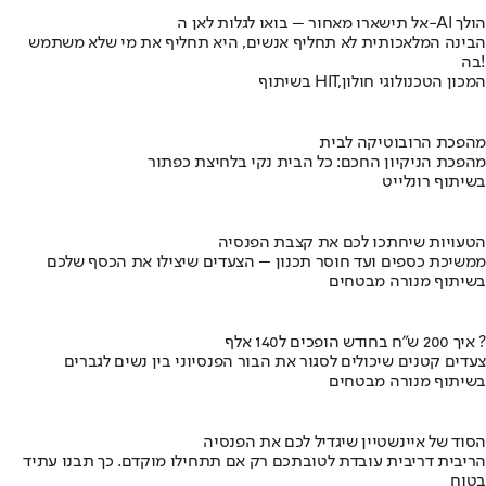
אל תישארו מאחור – בואו לגלות לאן ה-AI הולך
הבינה המלאכותית לא תחליף אנשים, היא תחליף את מי שלא משתמש
בה!
בשיתוף HIT,המכון הטכנולוגי חולון
מהפכת הרובוטיקה לבית
מהפכת הניקיון החכם: כל הבית נקי בלחיצת כפתור
בשיתוף רונלייט
הטעויות שיחתכו לכם את קצבת הפנסיה
ממשיכת כספים ועד חוסר תכנון – הצעדים שיצילו את הכסף שלכם
בשיתוף מנורה מבטחים
איך 200 ש"ח בחודש הופכים ל140 אלף ?
צעדים קטנים שיכולים לסגור את הבור הפנסיוני בין נשים לגברים
בשיתוף מנורה מבטחים
הסוד של איינשטיין שיגדיל לכם את הפנסיה
הריבית דריבית עובדת לטובתכם רק אם תתחילו מוקדם. כך תבנו עתיד
בטוח