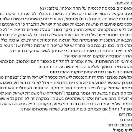
0
השמעה
מאמינים בכניסה לכנסיה על ההר, ארכיון. צילום: 27א
כעס בקהילה הנוצרית אחרי שרשות הכבאות וההצלה לא העניקה אישור בטי
אמורים להתרחש היום (שבת) ואתמול, היו אומרים להשתתף כעשרת אלפים 
מסמכים שהעבירו מרשות הכבאות ומשטרת ישראל, מתברר כי המארגנים פעל
על רקע ההתקפות: הנשיא הרצוג ביקר במנזר סטלה מאריס בחיפה - "לא מתקב
במכתב ממחוז צפון של רשות הכבאות וההצלה נכתב כי לא התקבלה תכנית בט
הכבאות, התוכנית שהועתקה ככל הנראה מתוכניות אחרות, לא עוכנה כלל 
מהמקום. כמו כן, נכתב כי בתרחיש של שריפה היערכות כוללת שני מטפי כיב
לאור זאת, הסבירו ברשות הכבאות כי לא ניתן לאשר את קיום האירוע.
הדרך המובילה למקום האירוע המיועד,
אירועי חג ההשתנות, שהיו אמורים להתקיים כאמור היום ואתמול, הם מהאי
והוא נראה בסמוך לאליהו הנביא ומשה על הר התבור.
מאמינים מאוכזבים שהגיעו למקום ההתנכסות,
מלשכת מארגני התיירות הנכנסת לישראל נמסר ל"ישראל היום": "בעקרון מוס
כמובן שאפשר למנוע אם לא עומדים בתנאים - אבל לא ביום האירוע כשאנשים 
כאמור אתמול קיבלו נציגי המסדר הפרנציסקני, הכנסייה הקתולית והאור
ממחוז הצפון במשטרה נמסר בתגובה: "תפקידה של משטרת ישראל הוא לאפש
ארועיים בהם עשרות אלפי משתתפים בשטחו. במקרה זה לא התקבל אישור כ
דומים של אי עמידה בדרישות גורמי המקצוע, תקוותנו היא שבשנה הבאה 
טעינו? נתקן! אם מצאתם טעות בכתבה, נשמח שתשתפו אותנו
מדורים
ספורט
תרבות ובידור
לייף סטייל