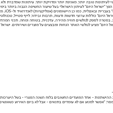
לעיתונות טובה יותר, מאוזנת יותר ומדויקת יותר. עיתונות שמדברת ולא צ
שלום. המהדורה המודפסת הראשונה פורסמה ב-30 ביולי 2007, וב-2010 הפך "ישראל היום" לעיתון הישראלי בעל שי
לחמנוביץ,
ל היום" כוללות ערוצי חדשות ודעות, תרבות ובידור, לייף סטייל, טכנולוגיה
ברית, במטרה לספק לגולשים חוויה מהירה, עדכנית, בטוחה ונוחה. תכני המה
ל היום" מציע לגולשי האתר הנחות ומבצעים על מוצרים ושירותים. ישראל 
ג ההישתנות - אחד המועדים החשובים בלוח השנה הנוצרי • בשל היערכות 
: "אפשר למנוע אם לא עומדים בתנאים - אבל לא ביום האירוע כשאנשים 