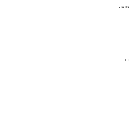
וואה
וח