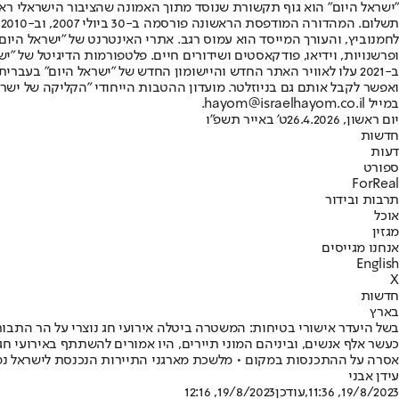
"ישראל היום" הוא גוף תקשורת שנוסד מתוך האמונה שהציבור הישראלי ראוי 
ת
ופרשנויות, וידיאו, פודקאסטים ושידורים חיים. פלטפורמות הדיגיטל של "ישרא
ב-2021 עלו לאוויר האתר החדש והיישומון החדש של "ישראל היום" בע
ואפשר לקבל אותם גם בניוזלטר. מועדון ההטבות הייחודי "הקליקה של ישרא
במייל hayom@israelhayom.co.il.
יום ראשון, 26.4.2026
ט' באייר תשפ"ו
חדשות
דעות
ספורט
ForReal
תרבות ובידור
אוכל
מגזין
אנחנו מגייסים
English
X
חדשות
בארץ
בשל היעדר אישורי בטיחות: המשטרה ביטלה אירועי חג נוצרי על הר התבור
כעשר אלף אנשים, וביניהם המוני תיירים, היו אמורים להשתתף באירועי ח
אסרה על ההתכנסות במקום • מלשכת מארגני התיירות הנכנסת לישראל נמסר
עידן אבני
19/8/2023, 11:36
,עודכן
19/8/2023, 12:16