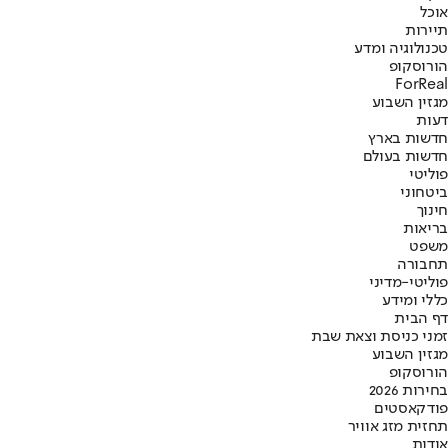
אוכל
תיירות
טכנולוגיה ומדע
הורוסקופ
ForReal
מגזין השבוע
דעות
חדשות בארץ
חדשות בעולם
פוליטי
ביטחוני
חינוך
בריאות
משפט
תחבורה
פוליטי-מדיני
כללי ומידע
דף הבית
זמני כניסת וצאת שבת
מגזין השבוע
הורוסקופ
בחירות 2026
פודקאסטים
תחזית מזג אוויר
אודות