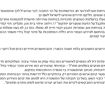
חות אש לאירועי חג ההישתנות על הר התבור, דבר שהוביל לכך שהמשטרה 
אנשים, חלקם תיירים שהגיעו לישראל לשם כך.
ו ברשלנות כשהציגו תוכניות בטיחות שהייתה מיועדת למקומות אחרים - 
ל על הדעת שנוצרים יותקפו" // וידאו: איתי בית און, מקליט: חזי קנדי
יחות אש, שמורות הטבע וקווי חייץ לא טופלו. כמו כן, לא נענו שאלות ש
בהתאם לאירוע הצפוי והיא כללה הסתמכות על פינוי קהל בידי משמר הכנ
וי קטנים.
רועים החשובים בלוח השנה הנוצרי, והם מושכים תיירים רבים מכל רחבי ה
דות דת לא כפופים לאישורים כמו בתי עסק או אתרי ציבור. כשלוקחים תייר
מגיעים באלפים מחו"ל - ובמיוחד שהאירוע הוא אירוע מוכר ובסדר גודל כל
תודוכסית, מכתב מהמשטרה בו נאסרה ההתכנסות במקום.
ר קיום ארועים המוניים רק בהתקיים כלל דרישות גורמי הבטיחות המקצו
יבוי האש. בשל כך חובתה של המשטרה היא למנוע את קיום האירוע המסכ
הגורמים המבקשים לקיים את הארוע יערכו מראש למתן פתרון מתאים".