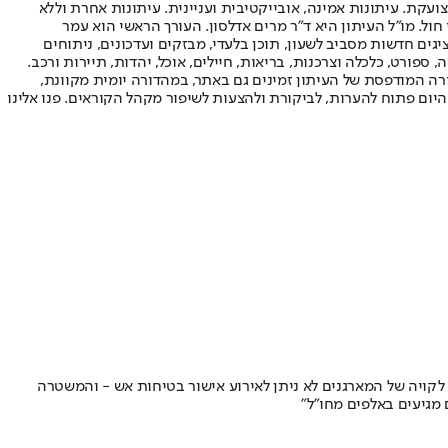
ועקת. עיתונות אמינה, אובייקטיבית ועניינית. עיתונות אחרת וללא
עור החשיפה הגבוה ביותר בימי חול. מו"ל העיתון היא ד"ר מרים אדלסון. העורך הראשי הוא עמר
 והעורך המייסד הוא עמוס רגב. אתרי האינטרנט של "ישראל היום" בעברית ובאנגלית, כמו כן היישומונים (אפליקציות) לאנדרואיד ול-iOS, מציגים חדשות מסביב לשעון, תוכן בלעדי, מבזקים ועדכונים, ניתוחים
, ספורט, כלכלה וצרכנות, בריאות, חיילים, אוכל, יהדות, תיירות ורכב.
דורה המודפסת של העיתון זמינים גם באתר, במהדורה יומית מקוונת,
היום פתוח להערות, לביקורת ולהצעות לשיפור מקהל הקוראים. פנו אלינו
לקויה של המארגנים לא ניתן לאירוע אישור בטיחות אש - והמשטרה
מגיעים באלפים מחו"ל"