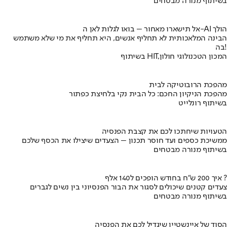
בשיתוף מנורה מבטחים
אל תישארו מאחור – בואו לגלות לאן ה-AI הולך
הבינה המלאכותית לא תחליף אנשים, היא תחליף את מי שלא משתמש
בה!
בשיתוף HIT,המכון הטכנולוגי חולון
מהפכת הרובוטיקה לבית
מהפכת הניקיון החכם: כל הבית נקי בלחיצת כפתור
בשיתוף רונלייט
הטעויות שיחתכו לכם את קצבת הפנסיה
ממשיכת כספים ועד חוסר תכנון – הצעדים שיצילו את הכסף שלכם
בשיתוף מנורה מבטחים
איך 200 ש"ח בחודש הופכים ל140 אלף ?
צעדים קטנים שיכולים לסגור את הבור הפנסיוני בין נשים לגברים
בשיתוף מנורה מבטחים
הסוד של איינשטיין שיגדיל לכם את הפנסיה