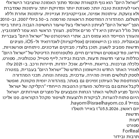
"ישראל היום" הוא גוף תקשורת שנוסד מתוך האמונה שהציבור הישראלי
ראוי לעיתונות טובה יותר, מאוזנת יותר ומדויקת יותר. עיתונות שמדברת
ולא צועקת. עיתונות אמינה, אובייקטיבית ועניינית. עיתונות אחרת וללא
תשלום. המהדורה המודפסת הראשונה פורסמה ב-30 ביולי 2007, וב-2010
הפך "ישראל היום" לעיתון הישראלי בעל שיעור החשיפה הגבוה ביותר בימי
חול. מו"ל העיתון היא ד"ר מרים אדלסון. העורך הראשי הוא עמר לחמנוביץ,
והעורך המייסד הוא עמוס רגב. אתרי האינטרנט של "ישראל היום" בעברית
ובאנגלית, כמו כן היישומונים (אפליקציות) לאנדרואיד ול-iOS, מציגים
חדשות מסביב לשעון, תוכן בלעדי, מבזקים ועדכונים, ניתוחים ופרשנויות,
וידיאו, פודקאסטים ושידורים חיים. פלטפורמות הדיגיטל של "ישראל היום"
כוללות ערוצי חדשות ודעות, תרבות ובידור, לייף סטייל, טכנולוגיה, ספורט,
כלכלה וצרכנות, בריאות, חיילים, אוכל, יהדות, תיירות ורכב. ב-2021 עלו
לאוויר האתר החדש והיישומון החדש של "ישראל היום" בעברית, במטרה
לספק לגולשים חוויה מהירה, עדכנית, בטוחה ונוחה. תכני המהדורה
המודפסת של העיתון זמינים גם באתר, במהדורה יומית מקוונת, ואפשר
לקבל אותם גם בניוזלטר. מועדון ההטבות הייחודי "הקליקה של ישראל
היום" מציע לגולשי האתר הנחות ומבצעים על מוצרים ושירותים. ישראל
היום פתוח להערות, לביקורת ולהצעות לשיפור מקהל הקוראים. פנו אלינו
במייל hayom@israelhayom.co.il.
יום ראשון, 3.5.2026
ט"ז באייר תשפ"ו
חדשות
דעות
ספורט
ForReal
תרבות ובידור