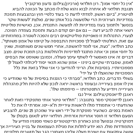
"אין כל יחסי אמון". רון חולדאי (ארכיון),צילום: גדעון מרקוביץ'
תגובת חולדאי לא איחרה לבוא והוא שלח לו מכתב על הכוונה להביא
לפיטוריו, ״ביום ראשון, למדתי לדעת כי בעוד כלפיי חוץ ובהצבעות תמכת
במדיניות העירונית הרי שלמעשה בכל אותן שנים, נאלצת 'לעשות שקר
בנפשך' ולתמוך בעוז במדיניות לה למעשה התנגדת. אכן, כאישיות פוליטית
רשאי אתה להביע דעה – גם אם יום קודם הבעת ותמכת בעמדה הפוכה.
לצערי, התנהלות זו מאפיינת פוליטיקאים רבים והפכה לשגורה במחוזותינו.
עם זאת, החלטתי לאצול לך סמכויות התבססה על קיומו של אמון משותף״,
כתב חולדאי, ״כעת, אני לומד לראשונה, אחרי חמש שנים משותפות, שאין
כל יחסי אמון וכי אתה מתנגד למדיניות ולהחלטות בהן תמכת שנים. מצב
דברים זה אינו מאפשר לי לשתף עימך פעולה, וכמובן ששומט את הבסים
לאמון, שסברתי שקיים בינינו - אמון שהוא תנאי יסוד ליכולתי לאצול לך
מסמכויותיי. בנסיבות אלו, הריני להודיעך כי אני שולל בזאת את כלל
הסמכויות שהואצלו לך על ידי״
בשולי הדברים, כתב חולדאי, ״סברתי כי הוגנות בסיסית של מי שמודיע כי
אין לו אמון בעירייה ובעומד בראשה יראה לנכון שלא להיות חלק מהנהלת
העירייה ויודיע על התפטרותו – מיוזמתו שלו״.
ראובן לדיאנסקי,צילום: אייל נבו
ראובן לדיאנסקי מסר בתגובה: : "חולדאי פיטר אותי מתפקידי וזאת לאחר
שהודעתי כי אתמודד מולו לראשות עיריית ת"א-יפו. אמרתי לו את כל
האמת בפנים. כשהעיר מופקרת על ידי ראש עיר שמכהן 25 שנים, להצביע
הפעם חולדאי זו חוסר אחריות אזרחית. חולדאי יודע לנאום בקפלן על
דמוקרטיה ובפועל נוהג כאחרון הדיקטטורים כשמי מסגניו מודיע על
התמודדות מולו. הוא יודע לתלות את מגילת העצמאות על בניין העירייה אך
עושה עסקאות עם ישיבת מעלה אליהו מאחורי הגב של תושבים חילוניים