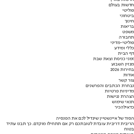
חדשות בעולם
פוליטי
ביטחוני
חינוך
בריאות
משפט
תחבורה
פוליטי-מדיני
כללי ומידע
דף הבית
זמני כניסת וצאת שבת
מגזין השבוע
בחירות 2026
אודות
צור קשר
נבחרת הכתבים והפרשנים
מדיניות פרטיות
הצהרת נגישות
תנאי שימוש
כדאי
להכיר
הסוד של איינשטיין שיגדיל לכם את הפנסיה
הריבית דריבית עובדת לטובתכם רק אם תתחילו מוקדם. כך תבנו עתיד
בטוח