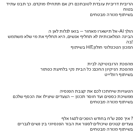
הריבית דריבית עובדת לטובתכם רק אם תתחילו מוקדם. כך תבנו עתיד
בטוח
בשיתוף מנורה מבטחים
אל תישארו מאחור – בואו לגלות לאן ה-AI הולך
הבינה המלאכותית לא תחליף אנשים, היא תחליף את מי שלא משתמש
בה!
בשיתוף HIT,המכון הטכנולוגי חולון
מהפכת הרובוטיקה לבית
מהפכת הניקיון החכם: כל הבית נקי בלחיצת כפתור
בשיתוף רונלייט
הטעויות שיחתכו לכם את קצבת הפנסיה
ממשיכת כספים ועד חוסר תכנון – הצעדים שיצילו את הכסף שלכם
בשיתוף מנורה מבטחים
איך 200 ש"ח בחודש הופכים ל140 אלף ?
צעדים קטנים שיכולים לסגור את הבור הפנסיוני בין נשים לגברים
בשיתוף מנורה מבטחים