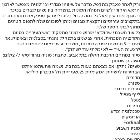
ורק לאחר מאבק מתקפל, מדבר על שיוויון מגדרי ובו זמנית מאפשר לארגון
'הראש היהודי' לקיים תפילה המונית בהפרדה בין נשים לגברים בכיכר
דיזנגוף, מתראיין מעל כל במה כגדול הליברליים אך מפנק את תנועת חב"ד
בתקציבים עירוניים והקצאת מבנים ונותן לסוכנים שלה לתפוס קטינים
מחוץ לבתי הספר שלנו.
כל עוד חשבתי שחולדאי יפרוש מרצונו מתפקיד ראש העירייה בסיום
הקדנציה הנוכחית, אחרי 25 שנים בתפקיד, נהגתי בסבלנות ובאיפוק. אך
כעת כ-5 חודשים לפני הבחירות, משהודיע שברצונו להתמודד שוב
לראשות העיר – לא יכולתי עוד לשתוק".
סיור במתחם הרכבת הקלה בתל אביב. כתבת: סוניה גורודיסקי // צילום:
משה בן שמחון
טעינו? נתקן! אם מצאתם טעות בכתבה, נשמח שתשתפו אותנו
הבחירות לרשויות המקומיות 2023
עיריית תל אביב
רון חולדאי
מדורים
ספורט
תרבות ובידור
לייף סטייל
אוכל
תיירות
טכנולוגיה ומדע
הורוסקופ
ForReal
מגזין השבוע
דעות
חדשות בארץ