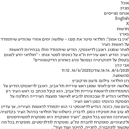
אוכל
מגזין
אנחנו מגייסים
English
X
חדשות
בארץ
"אין בו אמון": חולדאי פיטר את סגנו - שלושה ימים אחרי שהודיע שיתמודד
על ראשות העיר
לאחר שסגנו, ראובן לדיאנסקי, הודיע שיתמודד מולו בבחירות לראשות
העיר, הודיע ראש עיריית ת"א על כוונתו לפטר אותו • "חולדאי יודע לנאום
בקפלן על דמוקרטיה ובפועל נוהג כאחרון הדיקטטורים"
אבי כהן
8/6/2023, 16:14
,עודכן
16/6/2023, 11:12
0
השמעה
רון חולדאי. צילום: גדעון מרקוביץ
‏שלושה ימים לאחר שסגן ראש עיריית תל אביב, ראובן לדיאנסקי,
הודיע ‏על
התמודדותו לראשות עיריית תל אביב
, הוא קיבל מכתב בו ‏ראש העיר רון
חולדאי הודיע לו שבכוונתו להביא לאישור מועצת העירייה החלטה על
הפסקת כהונתו כסגן ראש העיר.
ביום שני, כזכור, הודיע לדיאנסקי כי הוא יתמודד לראשות העיריה, אך עדיין
לא עזב את תפקידו כסגן. לדבריו, כישלונו של חולדאי בניהול העיר בקדנציה
האחרונה מורגש בכל מקום, "העיר מופקרת היא מופקרת למשיחיסטים
ולקיצוניים, מופקרת לחברת נת"ע, מופקרת לנדלניסטים, מופקרת בכל מה
שקשור לתחבורה, לחנייה, לחינוך ועוד ועוד".