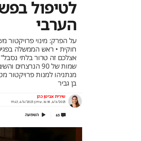
לטיפול בפש
הערבי
איך 200 ש"ח בחודש הופכים ל140
צוואה בגיל פרישה: כך 
 ?
על הפרק: מינוי פרויקטור מש
ברירת המחדל של החוק לא תמיד 
חוקית • ראש הממשלה בפגיש
תבטיחו מימוש צודק של הצוואה
 קטנים שיכולים לסגור את הבור הפנסיוני בין
 לגברים
בשיתוף מנורה מבטחים
אצלכם זה טרור בלתי נסבל" 
תוף מנורה מבטחים
שמות של 90 הנרצחי
מנתניהו למנות פרויקטור מ
בן גביר
שירית אביטן כהן
6/6/2023, 16:18
,
עודכן
6/6/2023, 19:43
השמעה
65