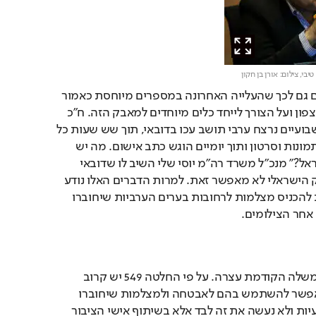
טיבי,
צילום: אורן בן חקון
בפגישה התייחסו הגורמים גם לכך שהעלייה האחרונה במספרים מיוחסת כאמור 
למלחמת ארגוני פשיעה בצפון ועל הצורך לייחד כלים מיוחדים למאבק הזה. ח"כ 
טיבי אמר לנתניהו: "לפני שבועיים נרצח ערבי תושב עכו בדובאי, תוך שש שעות כל 
החשודים היו עצורים עם תמונות וסרטון ותוך יומיים הוגש כתב אישום. מה יש 
למשטרת דובאי שאין לישראל?" מנכ"ל משרד רה"מ יוסי שלי השיב לו שדובאי 
מרושתת במצלמות והחוק הישראלי לא מאפשר זאת. למרות הדברים האלו נודע 
כי שלי בוחן את האפשרות להכניס מצלמות לרחובות בערים הערביות שיחוברו 
 אחר הצילומים.
Play
"אנחנו נמשיך איפה שהממשלה הקודמת עצרה. על פי החלטה 549 יש קרוב 
ל-2.4 מיליארד שקלים שאפשר להשתמש בהם לאבטחה ולמצלמות שיחוברו 
למוקד. קוימו ישיבות שבועיות ולא נעשה את זה לבד אלא בשיתוף אישי הציבור 