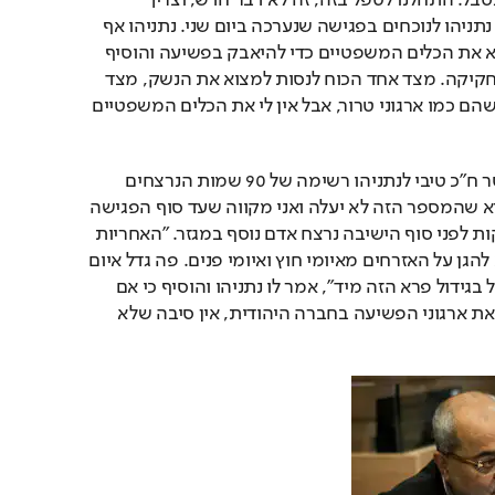
אצלכם זה טרור. זה בלתי נסבל. התחלנו לטפל בזה, זה לא דבר חדש, וצריך 
להמשיך לטפל בזה", אמר נתניהו לנוכחים בפגישה שנערכה ביום שני. נתניהו אף 
טען כי הוא מתקשה למצוא את הכלים המשפטיים כדי להיאבק בפשיעה והוסיף 
כי "יש הרבה קשיים עם החקיקה. מצד אחד הכוח לנסות למצוא את הנשק, מצד 
שני יש פה ארגוני פשיעה שהם כמו ארגוני טרור, אבל אין לי את הכלים המשפטיים 
עוד בתחילת הפגישה, מסר ח"כ טיבי לנתניהו רשימה של 90 שמות הנרצחים 
ואמר לו "האחריות שלך היא שהמספר הזה לא יעלה ואני מקווה שעד סוף הפגישה 
הרשימה לא תתעדכן". דקות לפני סוף הישיבה נרצח אדם נוסף במגזר. "האחריות 
הראשונה של המדינה היא להגן על האזרחים מאיומי חוץ ואיומי פנים. פה גדל איום 
פרא. אנחנו מוכרחים לטפל בגידול פרא הזה מיד", אמר לו נתניהו והוסיף כי אם 
"המשטרה הצליחה למגר את ארגוני הפשיעה בחברה היהודית, אין סיבה שלא 