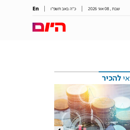
En
שבת ,
08
אוג׳
2026
כ"ה באב תשפ"ו
אי
להכיר