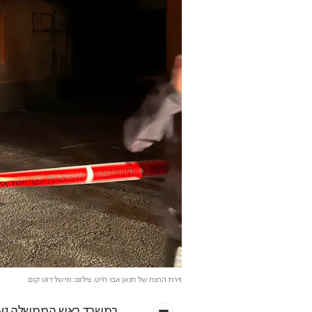
זירת הרצח של חנאן אבו ח'יט
. צילום: מישל דוט קום