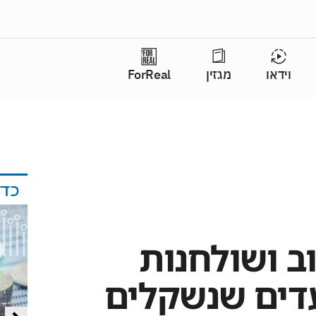
וידאו
מגזין
ForReal
כד
ב ושולחנות
עדים שנשקלים