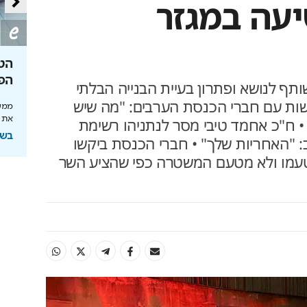
יעה במגזר
תעשו נכון
גיל 65 הוא רק אמצע הדרך
הט
להשקעה
הפ
ותף לנושא ופתרון בעיית הבנייה הבלתי
לטובתכם. כך
ות עם חברי הכנסת הערבים: "מה שיש
תוחלת החיים מתארכת והכסף חייב לעבוד: כך
ממשי
תתכננו אופק כלכלי נכון
את 
• ח"כ אחמד טיבי מסר לנתניהו רשימת
בשיתוף מנורה מבטחים
בשי
ם והשיב: "האחריות שלך" • חברי הכנסת ביקשו
טעמו ולא מטעם המשטרה כפי שהציע השר