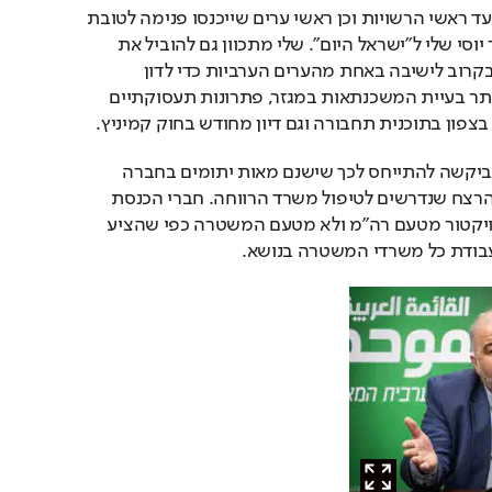
Video
מהחברה הערבית, חברי ועד ראשי הרשויות וכן ראשי ערים שייכנסו פנימה לטובת 
המטרה המשותפת", אמר יוסי שלי ל"ישראל היום". שלי מתכוון גם להוביל את 
מנכ"לי משרדי הממשלה בקרוב לישיבה באחת מהערים הערביות כדי לדון 
בסוגיות על השולחן בין היתר בעיית המשכנתאות במגזר, פתרונות תעסוקתיים 
צפון בתוכנית תחבורה וגם דיון מחודש בחוק קמיניץ.
ח"כ עאידה תומא סלימאן ביקשה להתייחס לכך שישנם מאות יתומים בחברה 
הערבית כתוצאה ממקרי הרצח שנדרשים לטיפול משרד הרווחה. חברי הכנסת 
ביקשו מנתניהו למנות פרויקטור מטעם רה"מ ולא מטעם המשטרה כפי שהציע 
עבודת כל משרדי המשטרה בנושא.