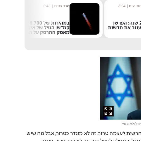
ת היום
|
8:54
שחר שפירו
|
8:48
אחרי 24 שנה: הפרשן
במהירות של 8,700
עוזב את חדשות
קמ"ש: הטיל של אילון
מאסק התרסק על הירח
ינדלפלאש 90
"מדינת ישראל לא יכולה להרשות לעצמה טרור. זה לא מוגדר כטרור, אבל מה שיש 