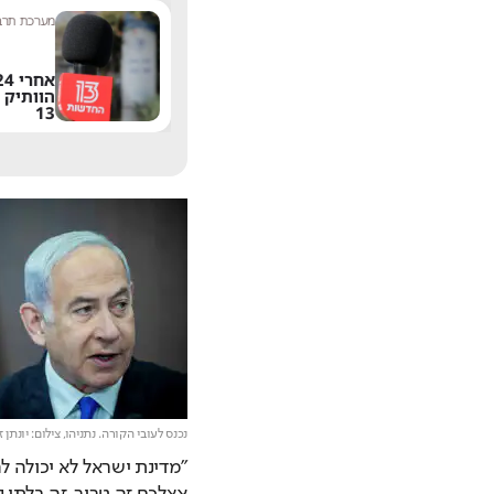
שחר שפירו
|
9:17
מערכת תרבו
משתדרגת? אחד
הפיצ'רים הכי מציקים
הוותיק 
בוואטסאפ הגיע לישראל
13
נכנס לעובי הקורה. נתניהו,
צילום: יונתן ז