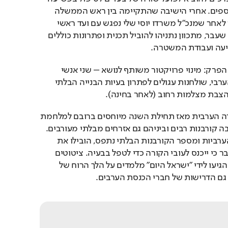
במגזר הערבי ובמגזרים נוספים. אחרי הישיבה שהתקיימה בין ראש הממשלה 
לחברי הכנסת הערבים וכן לאחר שמנכ"ל משרדו יוסי שלי נפגש עם ועד ראשי 
הרשויות הערביות בשבוע שעבר, מתכוון נתניהו להוביל תכנית ופתרונות כוללים 
יעה ועבודת המשטרה.
ל"ישראל היום" נודע כי על הפרק: מינוי פרויקטור משותף לנושא – שני אנשי 
מקצוע מהמגזר היהודי והערבי, שולחנות עגולים לפתרון בעיות הבנייה הבלתי 
צבת מצלמות רחוב (לאחר בחינה).
עשרות מקרי הרצח בחברה הערבית מאז תחילת השנה מיוחסים ברובם למלחמת 
כנופיות בצפון הארץ, שגובה קורבנות רבים וביניהם גם אזרחים מבלתי מעורבים. 
האימה ברחובות הערים הערביות ומספר הקורבנות הבלתי נתפס, הובילו את 
נתניהו להכריז בשבוע שעבר כי ייכנס לעובי הקורה כדי לטפל בבעיה. ציטוטים 
בלעדיים מתוך הפגישה שהגיעו לידי "ישראל היום" מלמדים על הלך הרוח של 
 גם הדרישות של חברי הכנסת הערבים.