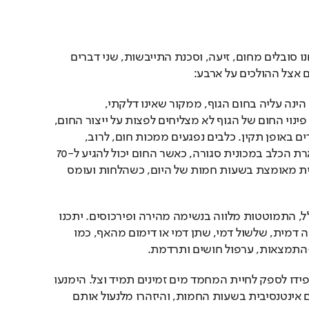
כשהקיץ מגיע, לא רק אנחנו סובלים מחום, זיעה, וסכנת התייבשות, שני דברים 
 אצל ההולכים על ארבע:
היפר-תרמיה הינה עליה בחום הגוף, ממקור שאינו דלקתי, 
המתרחשת כאשר מנגנוני פינוי החום של הגוף לא מצליחים לפצות על ייצור החום, 
או כאשר הם אינם מתפקדים באופן תקין. כלבים נפגעים ממכות חום, לרוב, 
באחת משתי דרכים: השארת הכלב במכונית סגורה, כאשר החום יכול להגיע ל-70 
מעלות(!), או פעילות גופנית מאומצת בשעות חמות של היום, כשהלחות ועומס 
במכת חום נראה, בדרך כלל, התמוטטות מלווה בנשימה מהירה ופירכוסים. יתכנו 
סימנים נוספים, כגון: הקאה דמית, שלשול דמי, שתן דמי או דימום מהאף, כמו 
-התמצאות, ערפול חושים ותרדמת. 
ניתן למנוע מכות חום: הקפידו לספק לחיית המחמד מים זמינים תמיד וצל. הימנעו 
מפעילות גופנית עם כלבים אינטנסיבית בשעות החמות, והיזהרו מלנעול אותם 