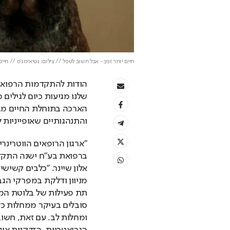
חיים יותר זמן - אבל חשוב לטפל // צילום: גטיאימג'ס // חיי
והתנהגותיים שאופייניות 