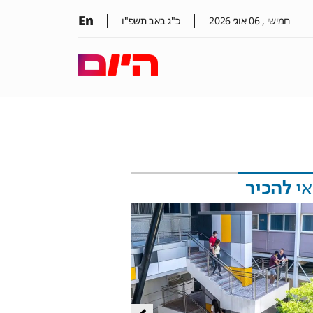
En
חמישי ,
06
אוג׳
2026
כ"ג באב תשפ"ו
אי
להכיר