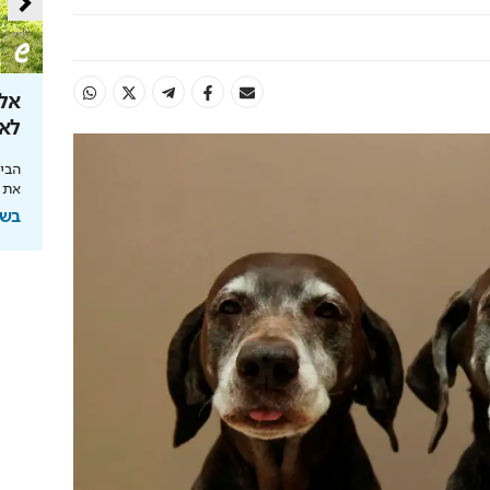
ות שאסור
הטעויות שיחתכו לכם את קצבת
אל 
הפנסיה
לאן ה
 הכרח. אל תכנעו
ממשיכת כספים ועד חוסר תכנון – הצעדים שיצילו
הבינ
את הכסף שלכם
את 
בשיתוף מנורה מבטחים
בשיתוף HIT,ה