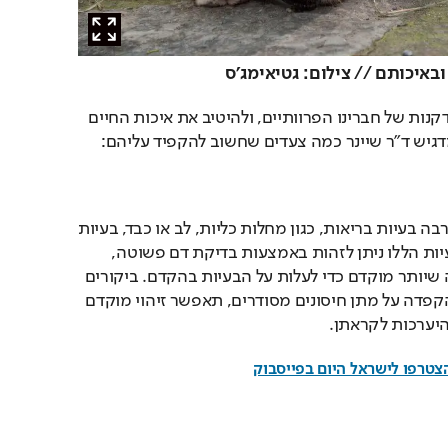
באיכותם // צילום: גטיאימג'ס
כדי לעכב את מחלות ההזדקנות של חברינו הפרוותיים, ולהיטיב את איכות החיים 
דגיש ד"ר שיינר כמה צעדים שחשוב להקפיד עליהם:
לבעלי חיים מבוגרים יש הרבה בעיות בריאות, כגון מחלות כליות, לב או כבד, בעיות 
מפרקים וכדומה. את הבעיות הללו ניתן לזהות באמצעות בדיקת דם פשוטה, 
ומומלץ לעשות אותה כמה שיותר מוקדם כדי לעלות על הבעיות בהקדם. ביקורים 
מסודרים אצל הווטרינר, והקפדה על מתן חיסונים מסודרים, תאפשר זיהוי מוקדם 
היערכות לקראתן.
הצטרפו לישראל היום בפייסבוק