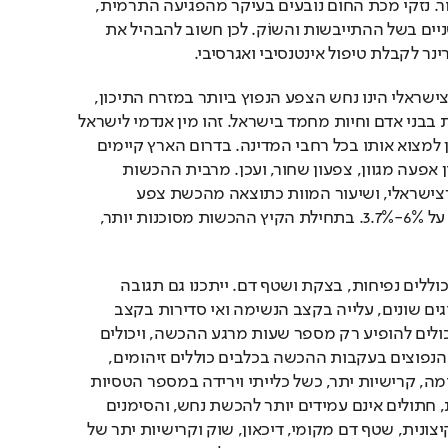
במקומות חמים ללא אוורור. נזקי מכת החום נובעים בעיקר מהפגיעה התרמית, 
אולם צפויים גם נזקים משניים בשל ההתייבשות והשוֹק. לכן חשוב להבהיל את 
נר לקבלת טיפול אינטנסיבי ואגרסיבי.
הצפע הארצישראלי הינו נחש הצפע הנפוץ ביותר במזרח התיכון, 
והאחראי למרבית ההכשות בבני אדם וחיות מחמד בישראל. זהו מין אנדמי לישראל 
(נמצא רק באזור זה), וניתן למצוא אותו בכל רחבי המדינה. בדרום הארץ קיימים 
נחשים ארסיים נוספים כגון אפעה מגוון, צפעון שחור, ועכן. מרבית ההכשות 
בישראל הן של הצפע הארצישראלי, ושיעור המוות כתוצאה מהכשת צפע 
ארצישראלי בכלבים עומד על 6%-3.7%. בתחילת הקיץ ההכשות מסוכנות יותר, 
סימנים אופייניים להכשה כוללים נפיחות, בצקת ושטף דם. ייתכנו גם תגובה 
אלרגית מוגזמת, שוק מסוגים שונים, עלייה בקצב הנשימה ואי סדירות בקצב 
הלב. הסימנים הקליניים יכולים להופיע רק מספר שעות מרגע ההכשה, ויכולים 
אף להגיע למוות. סיבוכים הנפוצים בעקבות ההכשה בכלבים כוללים זיהומים, 
נמק, חסימות בדרכי הנשימה, קרישיות יתר, כשל כלייתי וירידה במספר הטסיות 
בדם. בניגוד לדעה הרווחת, חתולים אינם עמידים יותר להכשת נחש, והסימנים 
בחתולים כוללים נפיחות קיצונית, שטף דם מקומי, דיכאון, שוק וקרישיות יתר של 