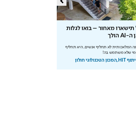
תישארו מאחור – בואו לגלות
הסוד של איינשטיין שי
-AI הולך
את הפנסיה
ה המלאכותית לא תחליף אנשים, היא תחליף
הריבית דריבית עובדת לטובתכם
מי שלא משתמש בה!
מוקדם. כך תבנו עתיד בטוח
מכון הטכנולוגי חולון
בשיתוף מנורה מבטחים