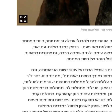
ם יותר זמן - אבל חשוב לטפל
הודות להתקדמות הרפואה הווטרינרית ולהרגלי אכילה נכונים יותר, חיות המחמד 
שלנו מגיעות כיום לגילים מופלגים מאי פעם - בדיוק כמו הבעלים. עם זאת, 
הארכה בתוחלת החיים מביאה עימה, לצד השמחה הרבה, גם אתגרים רפואיים 
לגיל הזהב של חיות המחמד. 
"ארגון הרופאים הווטרינריים בישראל הכריז על 2015 כשנת הגריאטריה, וגם 
ברפואת בע"ח ישנה התקדמות באורך החיים ובאיכותם", מסביר הווטרינר ד"ר 
אלון שיינר. "כלבים קשישים עלולים לסבול ממחלות דמנטיות שגורמות לסניליות, 
מניוון ודלקת במפרקי הגב והאגן, סובלים ממחלות לב, ממחלות הורמונליות כגון 
תת פעילות של בלוטת המגן  וממחלות עיניים כגון קטארקט. חתולים זקנים 
סובלים בעיקר ממחלות כליה כגון אי ספיקת כליות ,עצירויות וחסימות מעיים 
ומחלות לב. עם זאת, חשוב לציין שניתן לאבחן ולטפל במרבית המחלות 
הגריאטריות. הזדקנות אינה בהכרח מחלה, אלא רק מצב תיאורי של מספר שנות 