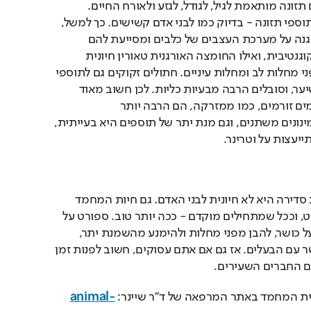
חיות המחמד שלנו צורכים תזונה מותאמת לגיל, לגודל, לגזע ולאורח החיים. 
בנוסף, לעיתים יש צורך בתוספי תזונה - בדיוק כמו לבני אדם קשישים. כך למשל, 
חומצת השומן אומגה 6 מגנה על מערכת העצבים של כלבים ומסייעת להם 
להישאר פעילים מבחינה קוגנטיבית, ואילו החומצה האורגנית טאורין חיונית 
לחתולים ומגנה עליהם מפני מחלות לב ומחלות עיניים. חתולים זקוקים גם לתוספי 
מזון נגד עצירויות וכדורי שיער, וסובלים הרבה מבעיות כליות. לכן חשוב מאוד 
להקפיד על שתייה (טיפ: מים זורמים, כמו ממזרקה, הם הרבה יותר 
אטרקטיביים). מכיוון שהמינונים משתנים, וגם מנת יתר של תוספים היא בעייתית, 
יעצות על וטרינר. 
הקפדה על פעילות גופנית סדירה היא לא חיונית לבני האדם. גם חיות המחמד 
שלנו צריכות לעשות ספורט, וככל שמתחילים מוקדם - ככה יותר טוב. ספורט על 
ארבע טוב גם כדי לשמור על כושר, להבן מפני מחלות ולהימנע מהשמנת יתר, 
ובנוסף תורם לאיכות הקשר עם הבעלים. אז גם אם אתם עסוקים, חשוב לפנות זמן 
ם החברים השעירים.
יית המחמד באתר המרפאה של ד"ר שיינר: 
animal-