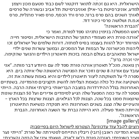
הישראלית. היא גם זכתה לתואר דוקטור לשם כבוד מטעם מכון ויצמן
למדע, אוניברסיטת בר-אילן ואוניברסיטת תל אביב ובשורה של פרסים
לאורך השנים בהם פרס ברנר, פרס ורד הכסף, פרס מאיר מרגלית, פרס
א.מ.ת ושלושה פרסי כינור דוד.
"הגברת הראשונה"
ראש הממשלה בנימין נתניהו ספד לפורת, ואמר כי
"אורנה פורת היא מעמודי התווך של התרבות הישראלית, וסיפור חייה
המיוחד יכול להוות בעצמו בסיס למחזה. דורות שלמים של ישראלים זכו
ליהנות מכישרונה על הבמות ועל המסכים, ובמשך עשרות שנים ילדי
ישראל מתאהבים בעולם הבמה בזכות תיאטרון הילדים והנוער שהקימה.
יהי זכרה ברוך".
רן גואטה, מנכ"ל תאטרון אורנה פורת ספד לה עם היוודע דבר מותה. "אני
עובד עם אורנה 8 שנים וזוכר את הפגישה הראשונה שלי איתה בים. היא
ספרה לי על תשוקתה ליצור תיאטרון לילדים והיא באמת עשתה את זה,
השקיעה את כל כולה ובאמת הצליחה להשיג תקציבים מהמדינה. בשנתיים
האחרונות בגלל ההידרדרות במצבה הבריאותי ביקרתי אותה הרבה. הייתי
מספר לה עד כמה המפעל שלה הגיע למימדים אדירים ועל 50 הצגות שונות
שיוצאות ממנו בכל שנה, הצגות לכל הגילאים, הצגות שרצות בכל הארץ -
והעיניים שלה נצצו. בשנים האחרונות היא תפקדה כנשיאת התיאטרון
והייתה מאוד פעילה. היא הייתה גברת עד השעה האחרונה, הגברת
הראשונה".
[image gallery]
רוצים לקבל עוד עדכונים? הצטרפו לישראל היום בפייסבוק
נשיא המדינה ראובן (רובי) ריבלין התייחס לפטירתה של פורת: ״הייתי נער
צעיר כשצפיתי באורנה פורת כז׳אן ד'ארק. נשאתי עיני אל הבמה והערצתי