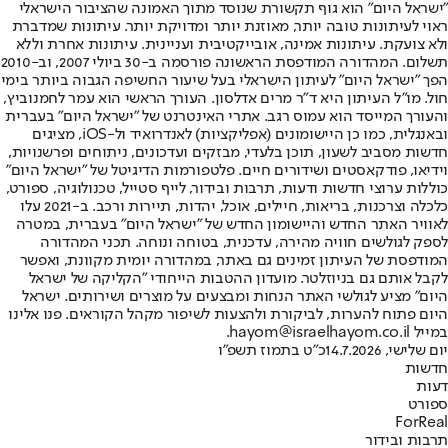
"ישראל היום" הוא גוף תקשורת שנוסד מתוך האמונה שהציבור הישראלי
ראוי לעיתונות טובה יותר, מאוזנת יותר ומדויקת יותר. עיתונות שמדברת
ולא צועקת. עיתונות אמינה, אובייקטיבית ועניינית. עיתונות אחרת וללא
תשלום. המהדורה המודפסת הראשונה פורסמה ב-30 ביולי 2007, וב-2010
הפך "ישראל היום" לעיתון הישראלי בעל שיעור החשיפה הגבוה ביותר בימי
חול. מו"ל העיתון היא ד"ר מרים אדלסון. העורך הראשי הוא עמר לחמנוביץ,
והעורך המייסד הוא עמוס רגב. אתרי האינטרנט של "ישראל היום" בעברית
ובאנגלית, כמו כן היישומונים (אפליקציות) לאנדרואיד ול-iOS, מציגים
חדשות מסביב לשעון, תוכן בלעדי, מבזקים ועדכונים, ניתוחים ופרשנויות,
וידיאו, פודקאסטים ושידורים חיים. פלטפורמות הדיגיטל של "ישראל היום"
כוללות ערוצי חדשות ודעות, תרבות ובידור, לייף סטייל, טכנולוגיה, ספורט,
כלכלה וצרכנות, בריאות, חיילים, אוכל, יהדות, תיירות ורכב. ב-2021 עלו
לאוויר האתר החדש והיישומון החדש של "ישראל היום" בעברית, במטרה
לספק לגולשים חוויה מהירה, עדכנית, בטוחה ונוחה. תכני המהדורה
המודפסת של העיתון זמינים גם באתר, במהדורה יומית מקוונת, ואפשר
לקבל אותם גם בניוזלטר. מועדון ההטבות הייחודי "הקליקה של ישראל
היום" מציע לגולשי האתר הנחות ומבצעים על מוצרים ושירותים. ישראל
היום פתוח להערות, לביקורת ולהצעות לשיפור מקהל הקוראים. פנו אלינו
במייל hayom@israelhayom.co.il.
יום שלישי, 14.7.2026
כ"ט בתמוז תשפ"ו
חדשות
דעות
ספורט
ForReal
תרבות ובידור