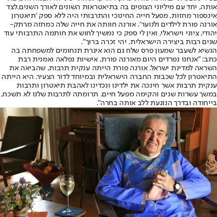
אותה, יחד עם מיליוני הצופים בה בתיאטראות השונים לאורך השנים.
לצד
אינספור מחזות, מפעל חייה החינוכי והתרבותי היה ללא ספק ׳תיאטרון
אורנה פורת לילדים ולנוער׳. אורנה חוותה את חייה שלה כמחזה מרתק-
יהודי, ציוני וישראלי, ואין לי ספק כי נמשיך לחוש את חותמה התרבותי עוד
שנים רבות ביצירה הישראלית. יהי זכרה ברוך".
הנשיא לשעבר שמעון פרס שלח גם הוא איגרת תנחומים למשפחתה בה
כתב: "אנחנו נפרדים היום מאורנה פורת, אישיות נפלאה ואמנית רבת
השראה למדינת ישראל. אורנה פורת הייתה ענקית תרבות, שהביאה את
התיאטרון לכל שכבות החברה הישראלית ובמיוחד לדור הצעיר. היא הייתה
ענקית תרבות אשר חינכה את ילדינו ונכדינו לאהבת תיאטרון ותרבות
במשך עשרות שנים והקימה מפעל חיים. תרומתה לתרבות שלנו לא תשכח,
בייחודה ובדרך הנוגעת ללב אותה בחרה".