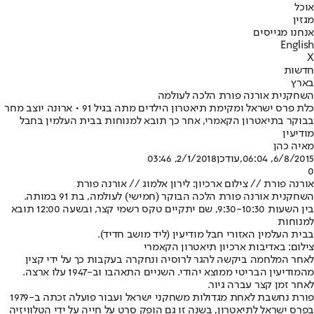
אוכל
מגזין
אנחנו מגייסים
English
X
חדשות
בארץ
השחקנית אורנה פורת הלכה לעולמה
כלת פרס ישראל ומקימת תיאטרון הילדים מתה בגיל 91 • ארונה יוצב מחר
בבוקר בתיאטרון הקאמרי, אחר כך תובא למנוחות בבית העלמין בחבל
מודיעין
מאיה כהן
6/8/2015, 06:04
,עודכן
2/1/2018, 03:46
0
אורנה פורת // צילום ארכיון: לירון אלמוג // אורנה פורת
השחקנית אורנה פורת הלכה הבוקר (חמישי) לעולמה, בת 91 במותה.
בין השעות 9:30-10:30, שם יתקיים טקס רשמי קצר, ובשעה 12:00 תובא
למנוחות
בבית העלמין האזורי חבל מודיעין (ליד מושב חדיד).
צילום: באדיבות ארכיון תיאטרון הקאמרי
לאחר המלחמה ביקשה להגר לרוסיה ונחקרה בעקבות כך על ידי קצין
מהמודיעין הבריטי ממוצא יהודי. השניים התאהבו וב-1947 עלו ארצה.
לאחר זמן קצר עברה גיור.
פורת נחשבת לאחת מגדולות משחקני ישראל ועבור פועלה זכתה ב-1979
בפרס ישראל לתיאטרון, בשנה זו גם הופק סרט על חייה על ידי הטלוויזיה