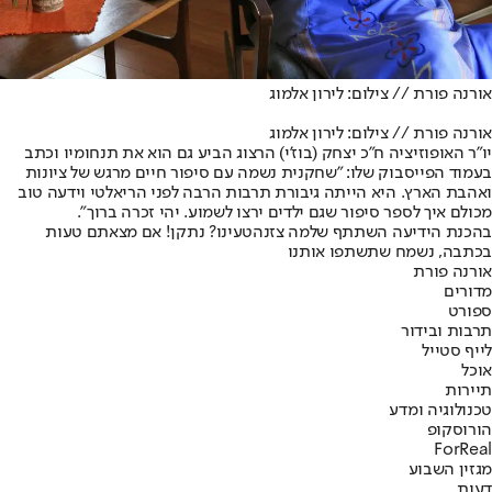
אורנה פורת // צילום: לירון אלמוג
אורנה פורת // צילום: לירון אלמוג
י
ו"ר האופוזיציה ח"כ יצחק (בוז'י) הרצוג הביע גם הוא את תנחומיו וכתב
בעמוד הפייסבוק שלו: "שחקנית נשמה עם סיפור חיים מרגש של ציונות
ואהבת הארץ. היא הייתה גיבורת תרבות הרבה לפני הריאלטי וידעה טוב
מכולם איך לספר סיפור שגם ילדים ירצו לשמוע. יהי זכרה ברוך".
בהכנת הידיעה השתתף שלמה צזנה
טעינו? נתקן! אם מצאתם טעות
בכתבה, נשמח שתשתפו אותנו
אורנה פורת
מדורים
ספורט
תרבות ובידור
לייף סטייל
אוכל
תיירות
טכנולוגיה ומדע
הורוסקופ
ForReal
מגזין השבוע
דעות