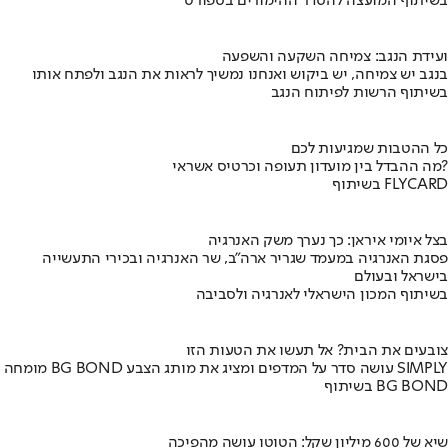
בשיתוף המועצה להסדר ההימורים בספורט
ועידת הנגב: צמיחה השקעה והשפעה
בנגב יש צמיחה, יש ביקוש ואנחנו נמשיך לראות את הנגב ולפתח אותו
בשיתוף הרשות לפיתוח הנגב
כל ההטבות שמגיעות לכם
מה ההבדל בין מועדון תעופה וכרטיס אשראי?
בשיתוף FLYCARD
בצל איומי איראן: כך נערך משק האנרגיה
פסגת האנרגיה במעמד שגריר ארה"ב, שר האנרגיה ובכירי התעשייה
בישראל ובעולם
בשיתוף המכון הישראלי לאנרגיה ולסביבה
צובעים את הבית? אל תעשו את הטעות הזו
מומחה BG BOND עושה סדר על המדפים ומציג את מותג הצבע SIMPLY
בשיתוף BG BOND
שיא של 600 מיליון שקל: הטוטו עושה מהפיכה