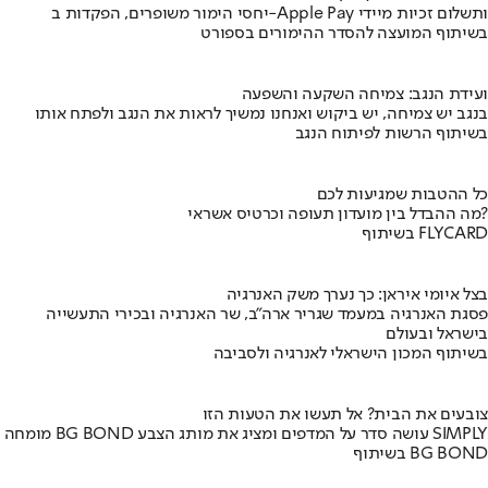
יחסי הימור משופרים, הפקדות ב-Apple Pay ותשלום זכיות מיידי
בשיתוף המועצה להסדר ההימורים בספורט
ועידת הנגב: צמיחה השקעה והשפעה
בנגב יש צמיחה, יש ביקוש ואנחנו נמשיך לראות את הנגב ולפתח אותו
בשיתוף הרשות לפיתוח הנגב
כל ההטבות שמגיעות לכם
מה ההבדל בין מועדון תעופה וכרטיס אשראי?
בשיתוף FLYCARD
בצל איומי איראן: כך נערך משק האנרגיה
פסגת האנרגיה במעמד שגריר ארה"ב, שר האנרגיה ובכירי התעשייה
בישראל ובעולם
בשיתוף המכון הישראלי לאנרגיה ולסביבה
צובעים את הבית? אל תעשו את הטעות הזו
מומחה BG BOND עושה סדר על המדפים ומציג את מותג הצבע SIMPLY
בשיתוף BG BOND