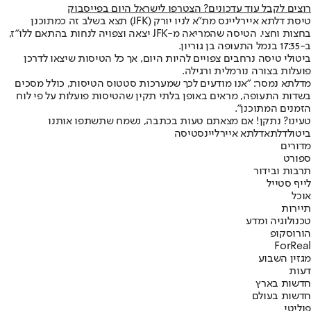
רוצים לקבל עוד עדכונים? הצטרפו לישראל היום בפייסבוק
טיסת דלתא איירליינס מת"א לניו יורק (JFK) תצא בשלב זה כמתוכנן
בחצות וחצי. הטיסה שהמריאה מ-JFK יצאה וצפויה לנחות בהתאם ללו"ז,
ב-17:35 בנמל התעופה בן גוריון.
ביטולי טיסה נרחבים צפויים להיות היום, אך כל הטיסות שיצאו לדרכן
פועלות בצורה נורמלית ורגילה.
מדלתא נמסר: "אנו מודעים לכך שמערכות סטטוס הטיסות, כולל מסכים
בשדות התעופה, מראים באופן בלתי תקין שהטיסות פועלות על פי לוח
הזמנים המתוכנן".
טעינו? נתקן! אם מצאתם טעות בכתבה, נשמח שתשתפו אותנו
ביטול
דלתא
דלתא איירליינס
טיסה
מדורים
ספורט
תרבות ובידור
לייף סטייל
אוכל
תיירות
טכנולוגיה ומדע
הורוסקופ
ForReal
מגזין השבוע
דעות
חדשות בארץ
חדשות בעולם
פוליטי