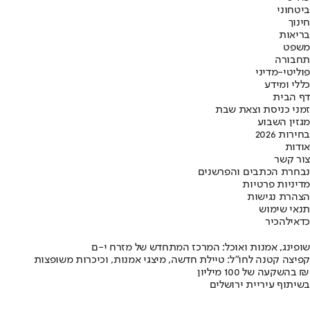
ביטחוני
חינוך
בריאות
משפט
תחבורה
פוליטי-מדיני
כללי ומידע
דף הבית
זמני כניסת וצאת שבת
מגזין השבוע
בחירות 2026
אודות
צור קשר
נבחרת הכתבים והפרשנים
מדיניות פרטיות
הצהרת נגישות
תנאי שימוש
כדאי
להכיר
שופינג, אמנות ואוכל: המרכז המתחדש של מזרח י-ם
קפיצה קטנה לחו"ל: טיילת חדשה, מיצגי אמנות, וכיכרות משופצות
בהשקעה של 100 מיליון ₪
בשיתוף עיריית ירושלים