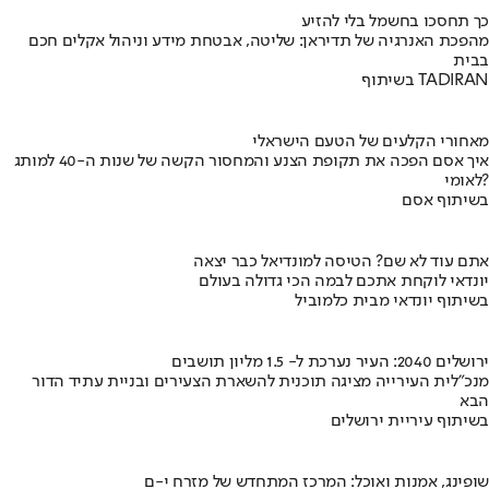
כך תחסכו בחשמל בלי להזיע
מהפכת האנרגיה של תדיראן: שליטה, אבטחת מידע וניהול אקלים חכם
בבית
בשיתוף TADIRAN
מאחורי הקלעים של הטעם הישראלי
איך אסם הפכה את תקופת הצנע והמחסור הקשה של שנות ה-40 למותג
לאומי?
בשיתוף אסם
אתם עוד לא שם? הטיסה למונדיאל כבר יצאה
יונדאי לוקחת אתכם לבמה הכי גדולה בעולם
בשיתוף יונדאי מבית כלמוביל
ירושלים 2040: העיר נערכת ל- 1.5 מליון תושבים
מנכ"לית העירייה מציגה תוכנית להשארת הצעירים ובניית עתיד הדור
הבא
בשיתוף עיריית ירושלים
שופינג, אמנות ואוכל: המרכז המתחדש של מזרח י-ם