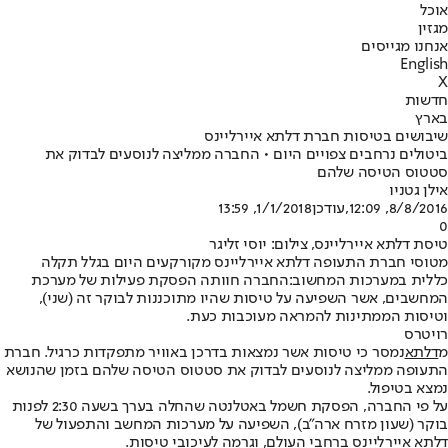
אוכל
מגזין
אנחנו מגייסים
English
X
חדשות
בארץ
שיבושים בטיסות חברת דלתא איירליינס
ביטולים נרחבים צפויים היום • החברה ממליצה לנוסעים לבדוק את
סטטוס הטיסה שלהם
אילן גטניו
8/8/2016, 12:09
,עודכן
1/1/2018, 13:59
0
טיסת דלתא איירליינס, צילום: יוסי זליגר
מטוסי חברת התעופה דלתא איירליינס מקורקעים היום בגלל תקלה
כללית במערכות המחשוב
:
החברה חוותה הפסקת פעילות של מערכת
המחשבים, אשר השפיעה על טיסות שהיו מתוכננות לבוקר זה (שני),
וטיסות הממתינות להמראה מעוכבות כעת.
רויטרס
מ
דלתא
נמסר כי טיסות אשר נמצאות בדרכן באוויר מתפקדות כרגיל. חברת
התעופה ממליצה לנוסעים לבדוק את סטטוס הטיסה שלהם בזמן שהנושא
נמצא בטיפול.
על פי החברה, הפסקת חשמל באטלנטה שהחלה בערך בשעה 2:30 לפנות
בוקר (שעון מזרח ארה"ב), השפיעה על מערכות המחשב והתפעול של
דלתא איירליינס ברחבי העולם, וגרמה לעיכובי טיסות.