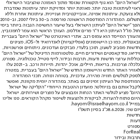
"ישראל היום" הוא גוף תקשורת שנוסד מתוך האמונה שהציבור הישראלי
ראוי לעיתונות טובה יותר, מאוזנת יותר ומדויקת יותר. עיתונות שמדברת
ולא צועקת. עיתונות אמינה, אובייקטיבית ועניינית. עיתונות אחרת וללא
תשלום. המהדורה המודפסת הראשונה פורסמה ב-30 ביולי 2007, וב-2010
הפך "ישראל היום" לעיתון הישראלי בעל שיעור החשיפה הגבוה ביותר בימי
חול. מו"ל העיתון היא ד"ר מרים אדלסון. העורך הראשי הוא עמר לחמנוביץ,
והעורך המייסד הוא עמוס רגב. אתרי האינטרנט של "ישראל היום" בעברית
ובאנגלית, כמו כן היישומונים (אפליקציות) לאנדרואיד ול-iOS, מציגים
חדשות מסביב לשעון, תוכן בלעדי, מבזקים ועדכונים, ניתוחים ופרשנויות,
וידיאו, פודקאסטים ושידורים חיים. פלטפורמות הדיגיטל של "ישראל היום"
כוללות ערוצי חדשות ודעות, תרבות ובידור, לייף סטייל, טכנולוגיה, ספורט,
כלכלה וצרכנות, בריאות, חיילים, אוכל, יהדות, תיירות ורכב. ב-2021 עלו
לאוויר האתר החדש והיישומון החדש של "ישראל היום" בעברית, במטרה
לספק לגולשים חוויה מהירה, עדכנית, בטוחה ונוחה. תכני המהדורה
המודפסת של העיתון זמינים גם באתר, במהדורה יומית מקוונת, ואפשר
לקבל אותם גם בניוזלטר. מועדון ההטבות הייחודי "הקליקה של ישראל
היום" מציע לגולשי האתר הנחות ומבצעים על מוצרים ושירותים. ישראל
היום פתוח להערות, לביקורת ולהצעות לשיפור מקהל הקוראים. פנו אלינו
במייל hayom@israelhayom.co.il.
יום שני, 8.6.2026
כ"ג בסיון תשפ"ו
חדשות
דעות
ספורט
ForReal
תרבות ובידור