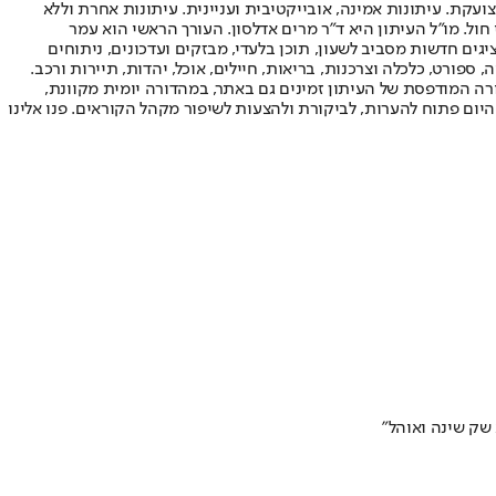
ועקת. עיתונות אמינה, אובייקטיבית ועניינית. עיתונות אחרת וללא
עור החשיפה הגבוה ביותר בימי חול. מו"ל העיתון היא ד"ר מרים אדלסון. העורך הראשי הוא עמר
 והעורך המייסד הוא עמוס רגב. אתרי האינטרנט של "ישראל היום" בעברית ובאנגלית, כמו כן היישומונים (אפליקציות) לאנדרואיד ול-iOS, מציגים חדשות מסביב לשעון, תוכן בלעדי, מבזקים ועדכונים, ניתוחים
, ספורט, כלכלה וצרכנות, בריאות, חיילים, אוכל, יהדות, תיירות ורכב.
דורה המודפסת של העיתון זמינים גם באתר, במהדורה יומית מקוונת,
היום פתוח להערות, לביקורת ולהצעות לשיפור מקהל הקוראים. פנו אלינו
 שק שינה ואוהל"