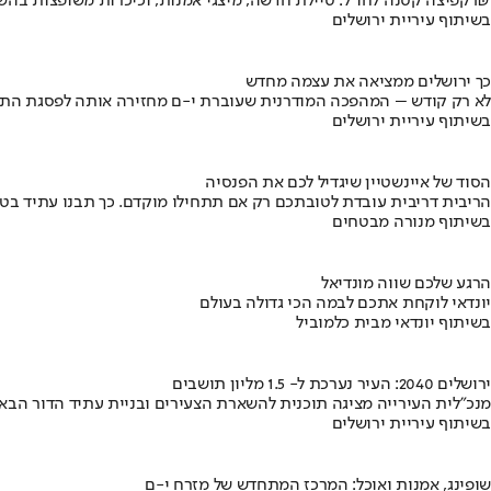
קפיצה קטנה לחו"ל: טיילת חדשה, מיצגי אמנות, וכיכרות משופצות בהשקעה של 100 מיליון ₪
בשיתוף עיריית ירושלים
כך ירושלים ממציאה את עצמה מחדש
לא רק קודש – המהפכה המודרנית שעוברת י-ם מחזירה אותה לפסגת התי
בשיתוף עיריית ירושלים
הסוד של איינשטיין שיגדיל לכם את הפנסיה
הריבית דריבית עובדת לטובתכם רק אם תתחילו מוקדם. כך תבנו עתיד בט
בשיתוף מנורה מבטחים
הרגע שלכם שווה מונדיאל
יונדאי לוקחת אתכם לבמה הכי גדולה בעולם
בשיתוף יונדאי מבית כלמוביל
ירושלים 2040: העיר נערכת ל- 1.5 מליון תושבים
מנכ"לית העירייה מציגה תוכנית להשארת הצעירים ובניית עתיד הדור הבא
בשיתוף עיריית ירושלים
שופינג, אמנות ואוכל: המרכז המתחדש של מזרח י-ם