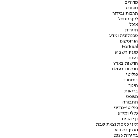
מדורים
ספורט
תרבות ובידור
לייף סטייל
אוכל
תיירות
טכנולוגיה ומדע
הורוסקופ
ForReal
מגזין השבוע
דעות
חדשות בארץ
חדשות בעולם
פוליטי
ביטחוני
חינוך
בריאות
משפט
תחבורה
פוליטי-מדיני
כללי ומידע
דף הבית
זמני כניסת וצאת שבת
מגזין השבוע
בחירות 2026