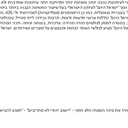
לעיתונות טובה יותר, מאוזנת יותר ומדויקת יותר. עיתונות שמדברת ולא צ
שלום. המהדורה המודפסת הראשונה פורסמה ב-30 ביולי 2007, וב-2010 הפך "ישראל היום" לעיתון הישראלי בעל שי
לחמנוביץ,
ל היום" כוללות ערוצי חדשות ודעות, תרבות ובידור, לייף סטייל, טכנולוגיה
ברית, במטרה לספק לגולשים חוויה מהירה, עדכנית, בטוחה ונוחה. תכני המה
ל היום" מציע לגולשי האתר הנחות ומבצעים על מוצרים ושירותים. ישראל 
ר את פינוי המאחז הלא חוקי • "יישוב יהודי לא מחריבים" • "חשוב להביא