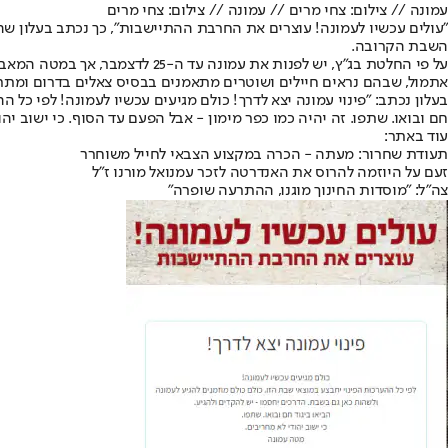
עמונה // צילום: צחי מרים // עמונה // צילום: צחי מרים
"עולים עכשיו לעמונה! עוצרים את החרבת ההתיישבות", כך נכתב בעלון ש
השבת הקרובה.
על פי החלטת בג"ץ, יש לפנות א
אתמול, שבהם נראים חיילים ושוטרים מתאמנים בבסיס צאלים בדרום ומתרג
בעלון נכתב: "פינוי עמונה יצא לדרך! כולם מגיעים עכשיו לעמונה! לפי כל 
חם ובואו. שתפו. זה יהיה כמו כפר מימון - אבל הפעם עד הסוף. כי ישוב יה
עוד באתר:
תעודת שחרור: מעתה - הכרה במקצוע הצבאי לחייל משוחרר
זעם על היוזמה להרוס את האנדרטה לזכר עמנואל מורנו ז"ל
צה"ל: "מוסדות החינוך מוגנו, ההתרעה שופרה"