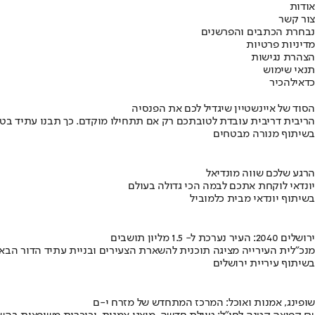
אודות
צור קשר
נבחרת הכתבים והפרשנים
מדיניות פרטיות
הצהרת נגישות
תנאי שימוש
כדאי
להכיר
הסוד של איינשטיין שיגדיל לכם את הפנסיה
הריבית דריבית עובדת לטובתכם רק אם תתחילו מוקדם. כך תבנו עתיד בט
בשיתוף מנורה מבטחים
הרגע שלכם שווה מונדיאל
יונדאי לוקחת אתכם לבמה הכי גדולה בעולם
בשיתוף יונדאי מבית כלמוביל
ירושלים 2040: העיר נערכת ל- 1.5 מליון תושבים
מנכ"לית העירייה מציגה תוכנית להשארת הצעירים ובניית עתיד הדור הבא
בשיתוף עיריית ירושלים
שופינג, אמנות ואוכל: המרכז המתחדש של מזרח י-ם