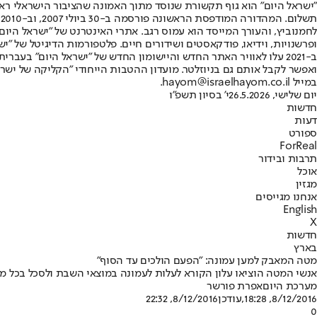
"ישראל היום" הוא גוף תקשורת שנוסד מתוך האמונה שהציבור הישראלי ראוי 
ת
ופרשנויות, וידיאו, פודקאסטים ושידורים חיים. פלטפורמות הדיגיטל של "ישרא
ב-2021 עלו לאוויר האתר החדש והיישומון החדש של "ישראל היום" בע
ואפשר לקבל אותם גם בניוזלטר. מועדון ההטבות הייחודי "הקליקה של ישרא
במייל hayom@israelhayom.co.il.
יום שלישי, 26.5.2026
י' בסיון תשפ"ו
חדשות
דעות
ספורט
ForReal
תרבות ובידור
אוכל
מגזין
אנחנו מגייסים
English
X
חדשות
בארץ
מטה המאבק למען עמונה: "הפעם הולכים עד הסוף"
אנשי המטה הוציאו עלון הקורא לעלות לעמונה במוצאי השבת ולסכל בכל מחי
מערכת היום
אפרת פורשר
8/12/2016, 18:28
,עודכן
8/12/2016, 22:32
0