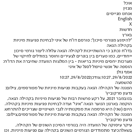
אוכל
מגזין
אנחנו מגייסים
English
X
חדשות
בארץ
"להימנע מגורמי סיכון": פורסם דו"ח של איגי לבחינת פגיעות מיניות
בקהילה הגאה
בדו"ח נכתב כי ההשתייכות לקהילה הגאה עלולה ליצור גורמי סיכון
ייחודיים, כמו פערים בין בוגרים לצעירים וחוסר במודלים לחיקוי של
מערכות יחסים מיניות בריאות • בין המלצות הוועדה שחיברה את הדו"ח:
הוספה של אנשי טיפול לסגל של איגי
אסף גולן
29/8/2022, 10:27
,עודכן
29/8/2022, 10:27
0
השמעה
הפגנה של הקהילה הגאה בעקבות פגיעות מיניות של מפורסמים, צילום:
גדעון מרקוביץ'
בנובמבר 2021, על רקע פרשות רבות של פגיעות מיניות בקהילה הגאה,
הוקמה בארגון הנוער הגאה "איגי" ועדה לבחינת פגיעות מיניות בקהילה.
היום (שני) היא פרסמה את מסקנותיה לגבי השינויים שצריכים להתרחש.
הפגנה של הקהילה הגאה בעקבות פגיעות מיניות של מפורסמים,צילום:
גדעון מרקוביץ'
עיקר עיסוקה של הוועדה היה בגורמי הסיכון השונים של הקהילה,
בשאלה
כיצד מתמודדים הגורמים השונים בקהילה עם פגיעות מיניות
, וכן