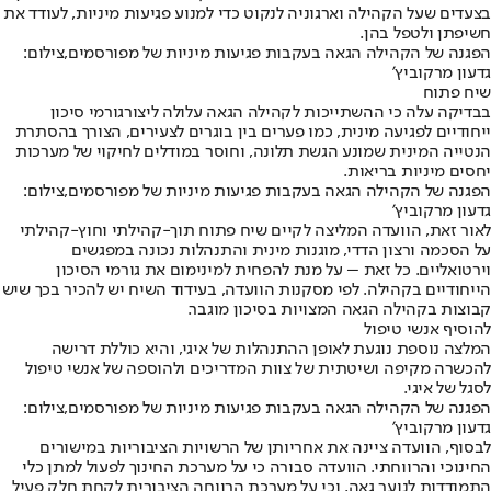
בצעדים שעל הקהילה וארגוניה לנקוט כדי למנוע פגיעות מיניות, לעודד את
חשיפתן ולטפל בהן.
הפגנה של הקהילה הגאה בעקבות פגיעות מיניות של מפורסמים,צילום:
גדעון מרקוביץ'
שיח פתוח
בבדיקה עלה כי ההשתייכות לקהילה הגאה עלולה ליצור
גורמי סיכון
ייחודיים לפגיעה מינית
, כמו פערים בין בוגרים לצעירים, הצורך בהסתרת
הנטייה המינית שמונע הגשת תלונה, וחוסר במודלים לחיקוי של מערכות
יחסים מיניות בריאות.
הפגנה של הקהילה הגאה בעקבות פגיעות מיניות של מפורסמים,צילום:
גדעון מרקוביץ'
לאור זאת, הוועדה המליצה לקיים שיח פתוח תוך-קהילתי וחוץ-קהילתי
על הסכמה ורצון הדדי, מוגנות מינית והתנהלות נכונה במפגשים
וירטואליים. כל זאת – על מנת להפחית למינימום את גורמי הסיכון
הייחודיים בקהילה. לפי מסקנות הוועדה, בעידוד השיח יש להכיר בכך ש
יש
קבוצות בקהילה הגאה המצויות בסיכון מוגבר
.
להוסיף אנשי טיפול
המלצה נוספת נוגעת לאופן ההתנהלות של איגי, והיא כוללת דרישה
להכשרה מקיפה ושיטתית של צוות המדריכים ולהוספה של אנשי טיפול
לסגל של איגי.
הפגנה של הקהילה הגאה בעקבות פגיעות מיניות של מפורסמים,צילום:
גדעון מרקוביץ'
לבסוף, הוועדה ציינה את אחריותן של הרשויות הציבוריות במישורים
החינוכי והרווחתי. הוועדה סבורה כי על מערכת החינוך לפעול למתן כלי
התמודדות לנוער גאה, וכי על מערכת הרווחה הציבורית לקחת חלק פעיל