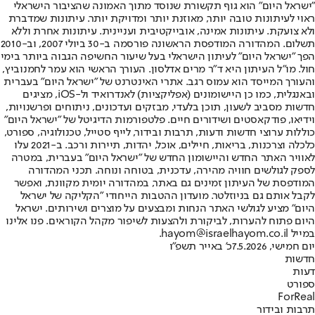
"ישראל היום" הוא גוף תקשורת שנוסד מתוך האמונה שהציבור הישראלי
ראוי לעיתונות טובה יותר, מאוזנת יותר ומדויקת יותר. עיתונות שמדברת
ולא צועקת. עיתונות אמינה, אובייקטיבית ועניינית. עיתונות אחרת וללא
תשלום. המהדורה המודפסת הראשונה פורסמה ב-30 ביולי 2007, וב-2010
הפך "ישראל היום" לעיתון הישראלי בעל שיעור החשיפה הגבוה ביותר בימי
חול. מו"ל העיתון היא ד"ר מרים אדלסון. העורך הראשי הוא עמר לחמנוביץ,
והעורך המייסד הוא עמוס רגב. אתרי האינטרנט של "ישראל היום" בעברית
ובאנגלית, כמו כן היישומונים (אפליקציות) לאנדרואיד ול-iOS, מציגים
חדשות מסביב לשעון, תוכן בלעדי, מבזקים ועדכונים, ניתוחים ופרשנויות,
וידיאו, פודקאסטים ושידורים חיים. פלטפורמות הדיגיטל של "ישראל היום"
כוללות ערוצי חדשות ודעות, תרבות ובידור, לייף סטייל, טכנולוגיה, ספורט,
כלכלה וצרכנות, בריאות, חיילים, אוכל, יהדות, תיירות ורכב. ב-2021 עלו
לאוויר האתר החדש והיישומון החדש של "ישראל היום" בעברית, במטרה
לספק לגולשים חוויה מהירה, עדכנית, בטוחה ונוחה. תכני המהדורה
המודפסת של העיתון זמינים גם באתר, במהדורה יומית מקוונת, ואפשר
לקבל אותם גם בניוזלטר. מועדון ההטבות הייחודי "הקליקה של ישראל
היום" מציע לגולשי האתר הנחות ומבצעים על מוצרים ושירותים. ישראל
היום פתוח להערות, לביקורת ולהצעות לשיפור מקהל הקוראים. פנו אלינו
במייל hayom@israelhayom.co.il.
יום חמישי, 7.5.2026
כ' באייר תשפ"ו
חדשות
דעות
ספורט
ForReal
תרבות ובידור