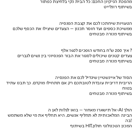
מהפכת הניקיון החכם: כל הבית נקי בלחיצת כפתור
בשיתוף רונלייט
הטעויות שיחתכו לכם את קצבת הפנסיה
ממשיכת כספים ועד חוסר תכנון – הצעדים שיצילו את הכסף שלכם
בשיתוף מנורה מבטחים
איך 200 ש"ח בחודש הופכים ל140 אלף ?
צעדים קטנים שיכולים לסגור את הבור הפנסיוני בין נשים לגברים
בשיתוף מנורה מבטחים
הסוד של איינשטיין שיגדיל לכם את הפנסיה
הריבית דריבית עובדת לטובתכם רק אם תתחילו מוקדם. כך תבנו עתיד
בטוח
בשיתוף מנורה מבטחים
אל תישארו מאחור – בואו לגלות לאן ה-AI הולך
הבינה המלאכותית לא תחליף אנשים, היא תחליף את מי שלא משתמש
בה!
בשיתוף HIT,המכון הטכנולוגי חולון