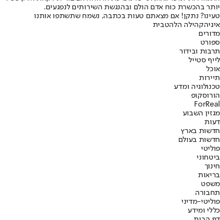
יותר בהכשרת כוח אדם הולם ובהנגשת השירותים לנפגעים.
טעינו? נתקן! אם מצאתם טעות בכתבה, נשמח שתשתפו אותנו
איגי
הקהילה הלהטבית
מדורים
ספורט
תרבות ובידור
לייף סטייל
אוכל
תיירות
טכנולוגיה ומדע
הורוסקופ
ForReal
מגזין השבוע
דעות
חדשות בארץ
חדשות בעולם
פוליטי
ביטחוני
חינוך
בריאות
משפט
תחבורה
פוליטי-מדיני
כללי ומידע
דף הבית