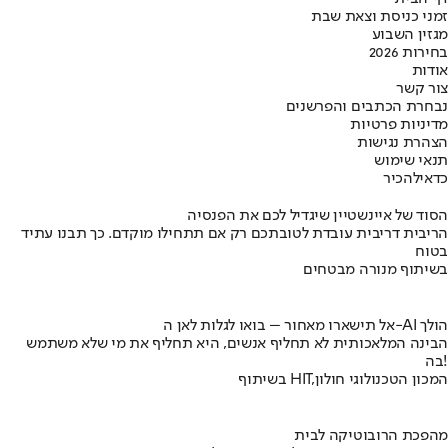
זמני כניסת וצאת שבת
מגזין השבוע
בחירות 2026
אודות
צור קשר
נבחרת הכתבים והפרשנים
מדיניות פרטיות
הצהרת נגישות
תנאי שימוש
כדאי
להכיר
הסוד של איינשטיין שיגדיל לכם את הפנסיה
הריבית דריבית עובדת לטובתכם רק אם תתחילו מוקדם. כך תבנו עתיד
בטוח
בשיתוף מנורה מבטחים
אל תישארו מאחור – בואו לגלות לאן ה-AI הולך
הבינה המלאכותית לא תחליף אנשים, היא תחליף את מי שלא משתמש
בה!
בשיתוף HIT,המכון הטכנולוגי חולון
מהפכת הרובוטיקה לבית