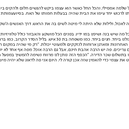
 שלמה אמסילי, והכל החל כאשר הוא עצמו ביקש להגשים חלום ולהקים בית 
עמותת "
 מה לאכול, ולילות שלא היתה לי מיטה לשים בה את הראש. דרך האנשים ה'
 מה שיש בנה ושיפץ במו ידיו. בפנים הכל מושקע והאבזור כולל טלוויזיות 
איש. בליל הסדר הקרוב, כמו בראש השנה, נחגוג יחד כולנו".
האחרונות ומארגן ארוחות לנזקקים ולמעוטי יכולת. "רק מי שהיה במקום הה
ם צריכים. פה יש הרבה אהבת חינם, אבל גם הרבה אוכל. מפה אף אחד לא יוצ
תו בתשלום שכר הדירה. "הכסף הזה נותן לנו מרווח נשימה להמשיך במפעל ה
ת עצמי כדי להאמין שזה אכן קורה לי. היום אני פה לדאוג שלא יהיה מישהו