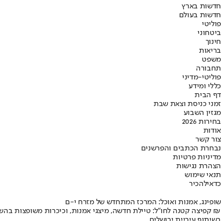
חדשות בארץ
חדשות בעולם
פוליטי
ביטחוני
חינוך
בריאות
משפט
תחבורה
פוליטי-מדיני
כללי ומידע
דף הבית
זמני כניסת וצאת שבת
מגזין השבוע
בחירות 2026
אודות
צור קשר
נבחרת הכתבים והפרשנים
מדיניות פרטיות
הצהרת נגישות
תנאי שימוש
כדאי
להכיר
שופינג, אמנות ואוכל: המרכז המתחדש של מזרח י-ם
קפיצה קטנה לחו"ל: טיילת חדשה, מיצגי אמנות, וכיכרות משופצות בהשקעה של 100 מיליון ₪
בשיתוף עיריית ירושלים