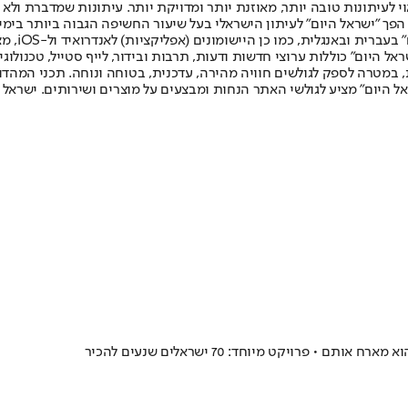
לעיתונות טובה יותר, מאוזנת יותר ומדויקת יותר. עיתונות שמדברת ולא צ
שלום. המהדורה המודפסת הראשונה פורסמה ב-30 ביולי 2007, וב-2010 הפך "ישראל היום" לעיתון הישראלי בעל שי
לחמנוביץ,
ל היום" כוללות ערוצי חדשות ודעות, תרבות ובידור, לייף סטייל, טכנולוגיה
ברית, במטרה לספק לגולשים חוויה מהירה, עדכנית, בטוחה ונוחה. תכני המה
ל היום" מציע לגולשי האתר הנחות ומבצעים על מוצרים ושירותים. ישראל 
רויקט מיוחד: 70 ישראלים שנעים להכיר