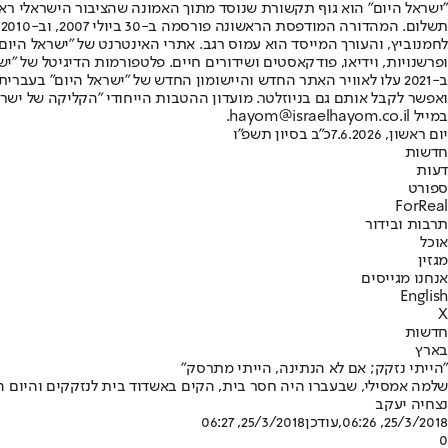
"ישראל היום" הוא גוף תקשורת שנוסד מתוך האמונה שהציבור הישראלי ראוי 
ת
ופרשנויות, וידיאו, פודקאסטים ושידורים חיים. פלטפורמות הדיגיטל של "ישרא
ב-2021 עלו לאוויר האתר החדש והיישומון החדש של "ישראל היום" בע
ואפשר לקבל אותם גם בניוזלטר. מועדון ההטבות הייחודי "הקליקה של ישרא
במייל hayom@israelhayom.co.il.
יום ראשון, 7.6.2026
כ"ב בסיון תשפ"ו
חדשות
דעות
ספורט
ForReal
תרבות ובידור
אוכל
מגזין
אנחנו מגייסים
English
X
חדשות
בארץ
"הייתי נזקק; אם לא הנתינה, הייתי מתרסק"
שלמה אמסילי, שבעברו היה חסר בית, הקים באשדוד בית לנזקקים והיום הוא מארח אותם • פ
נצחיה יעקב
25/3/2018, 06:26
,עודכן
25/3/2018, 06:27
0