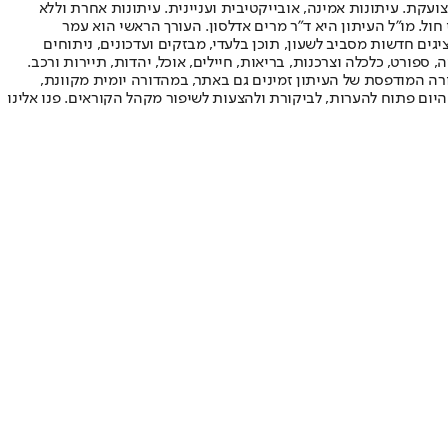
ועקת. עיתונות אמינה, אובייקטיבית ועניינית. עיתונות אחרת וללא
עור החשיפה הגבוה ביותר בימי חול. מו"ל העיתון היא ד"ר מרים אדלסון. העורך הראשי הוא עמר
 והעורך המייסד הוא עמוס רגב. אתרי האינטרנט של "ישראל היום" בעברית ובאנגלית, כמו כן היישומונים (אפליקציות) לאנדרואיד ול-iOS, מציגים חדשות מסביב לשעון, תוכן בלעדי, מבזקים ועדכונים, ניתוחים
, ספורט, כלכלה וצרכנות, בריאות, חיילים, אוכל, יהדות, תיירות ורכב.
דורה המודפסת של העיתון זמינים גם באתר, במהדורה יומית מקוונת,
היום פתוח להערות, לביקורת ולהצעות לשיפור מקהל הקוראים. פנו אלינו