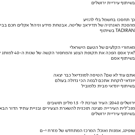
בשיתוף עיריית ירושלים
כך תחסכו בחשמל בלי להזיע
מהפכת האנרגיה של תדיראן: שליטה, אבטחת מידע וניהול אקלים חכם בבי
בשיתוף TADIRAN
מאחורי הקלעים של הטעם הישראלי
איך אסם הפכה את תקופת הצנע והמחסור הקשה של שנות ה-40 למותג לאומי?
בשיתוף אסם
אתם עוד לא שם? הטיסה למונדיאל כבר יצאה
יונדאי לוקחת אתכם לבמה הכי גדולה בעולם
בשיתוף יונדאי מבית כלמוביל
ירושלים 2040: העיר נערכת ל- 1.5 מליון תושבים
מנכ"לית העירייה מציגה תוכנית להשארת הצעירים ובניית עתיד הדור הבא
בשיתוף עיריית ירושלים
שופינג, אמנות ואוכל: המרכז המתחדש של מזרח י-ם