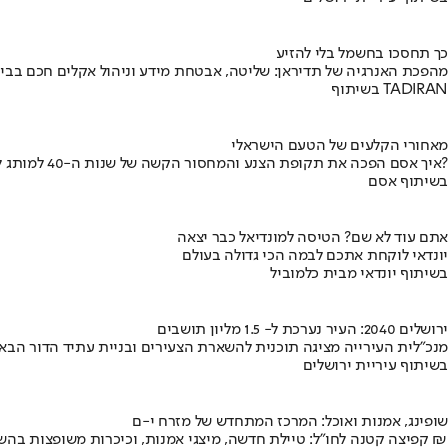
כך תחסכו בחשמל בלי להזיע
מהפכת האנרגיה של תדיראן: שליטה, אבטחת מידע וניהול אקלים חכם בבי
בשיתוף TADIRAN
מאחורי הקלעים של הטעם הישראלי
איך אסם הפכה את תקופת הצנע והמחסור הקשה של שנות ה-40 למותג לאומי?
בשיתוף אסם
אתם עוד לא שם? הטיסה למונדיאל כבר יצאה
יונדאי לוקחת אתכם לבמה הכי גדולה בעולם
בשיתוף יונדאי מבית כלמוביל
ירושלים 2040: העיר נערכת ל- 1.5 מליון תושבים
מנכ"לית העירייה מציגה תוכנית להשארת הצעירים ובניית עתיד הדור הבא
בשיתוף עיריית ירושלים
שופינג, אמנות ואוכל: המרכז המתחדש של מזרח י-ם
קפיצה קטנה לחו"ל: טיילת חדשה, מיצגי אמנות, וכיכרות משופצות בהשקעה של 100 מיליון ₪