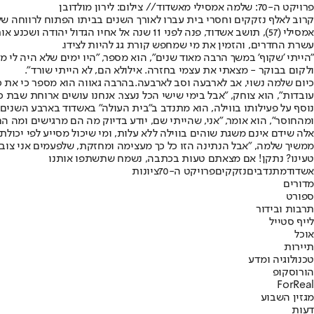
פרויקט ה-70: שלמה אמסילי מאשדוד// צילום: לירון מולדובן
קרוב לאלף נזקקים וחסרי בית עברו לאורך השנים בביתו הפתוח לרווחה של
אמסילי (57), תושב אשדוד, פנה לפני 11 שנה אל אחיו הגדול יהודה ושכנע אותו לרכוש יחד עימו את הבית שהיה בבעלות חמותו של האח. בסיוע
עשרת החדרים, והזמין את מי שמחפש קורת גג להיות לצידו.
"הייתי 'שקוף' במשך הרבה מאוד שנים", הוא מספר, "היו ימים שלא היה לי
ולקום בבוקר - מצאתי את עצמי בחזרה. אילולא הם, לא הייתי שורד".
כיום שלמה נשוי, אב לארבעה וסב לארבעה.
בהרבה גאווה הוא מספר כי את כל
עובדות", הוא צוחק, "אבל בימי שישי הכל נעצר. אנחנו עושים ארוחת שבת כולנו ביחד. חגים ביחד. כמו משפחה בת 30 
נוסף על פעילותו בווילה, הוא מתנדב ב"בית העולה" באשדוד בארבע השנים 
ומהחוסר", הוא אומר, "אני, שהייתי שם, יודע בדיוק מה הם מרגישים ומה ה
אלה שידם אינם משגת שוהים בווילה ללא עלות, ומי שיכול מסייע לפי יכול
ממשיך שלמה, "אבל הנתינה הזו כל כך מעצימה ומחזקת, שלפעמים אני צובט א
טעינו? נתקן! אם מצאתם טעות בכתבה, נשמח שתשתפו אותנו
אשדוד
מתנדבים
נזקקים
פרויקט ה-70
ציונות
מדורים
ספורט
תרבות ובידור
לייף סטייל
אוכל
תיירות
טכנולוגיה ומדע
הורוסקופ
ForReal
מגזין השבוע
דעות