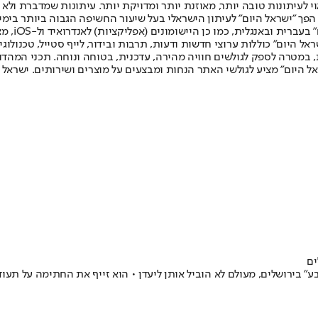
לעיתונות טובה יותר, מאוזנת יותר ומדויקת יותר. עיתונות שמדברת ולא צ
שלום. המהדורה המודפסת הראשונה פורסמה ב-30 ביולי 2007, וב-2010 הפך "ישראל היום" לעיתון הישראלי בעל שי
לחמנוביץ,
ל היום" כוללות ערוצי חדשות ודעות, תרבות ובידור, לייף סטייל, טכנולוגיה
ברית, במטרה לספק לגולשים חוויה מהירה, עדכנית, בטוחה ונוחה. תכני המה
ל היום" מציע לגולשי האתר הנחות ומבצעים על מוצרים ושירותים. ישראל 
ע" בירושלים, מעולם לא הוביל אותן ליעדן • הוא זייף את החתימה על תע