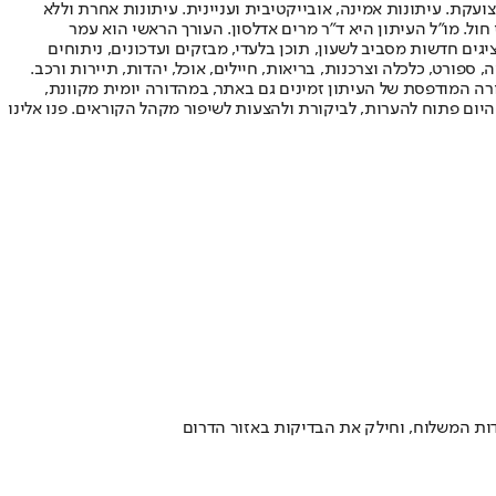
ועקת. עיתונות אמינה, אובייקטיבית ועניינית. עיתונות אחרת וללא
עור החשיפה הגבוה ביותר בימי חול. מו"ל העיתון היא ד"ר מרים אדלסון. העורך הראשי הוא עמר
 והעורך המייסד הוא עמוס רגב. אתרי האינטרנט של "ישראל היום" בעברית ובאנגלית, כמו כן היישומונים (אפליקציות) לאנדרואיד ול-iOS, מציגים חדשות מסביב לשעון, תוכן בלעדי, מבזקים ועדכונים, ניתוחים
, ספורט, כלכלה וצרכנות, בריאות, חיילים, אוכל, יהדות, תיירות ורכב.
דורה המודפסת של העיתון זמינים גם באתר, במהדורה יומית מקוונת,
היום פתוח להערות, לביקורת ולהצעות לשיפור מקהל הקוראים. פנו אלינו
ודות המשלוח, וחילק את הבדיקות באזור הדרום