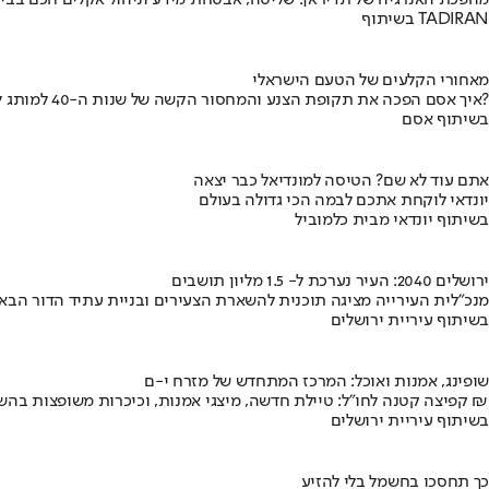
מהפכת האנרגיה של תדיראן: שליטה, אבטחת מידע וניהול אקלים חכם בבי
בשיתוף TADIRAN
מאחורי הקלעים של הטעם הישראלי
איך אסם הפכה את תקופת הצנע והמחסור הקשה של שנות ה-40 למותג לאומי?
בשיתוף אסם
אתם עוד לא שם? הטיסה למונדיאל כבר יצאה
יונדאי לוקחת אתכם לבמה הכי גדולה בעולם
בשיתוף יונדאי מבית כלמוביל
ירושלים 2040: העיר נערכת ל- 1.5 מליון תושבים
מנכ"לית העירייה מציגה תוכנית להשארת הצעירים ובניית עתיד הדור הבא
בשיתוף עיריית ירושלים
שופינג, אמנות ואוכל: המרכז המתחדש של מזרח י-ם
קפיצה קטנה לחו"ל: טיילת חדשה, מיצגי אמנות, וכיכרות משופצות בהשקעה של 100 מיליון ₪
בשיתוף עיריית ירושלים
כך תחסכו בחשמל בלי להזיע