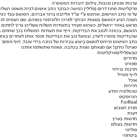
ערכות אנטיגן גנובות, צילום: דוברות המשטרה
פרקליטות מחוז דרום (פלילי) הגישה הבוקר כתב אישום לבית משפט השלום בבאר שבע נגד מיגהאד אמטריאת 
מראש באזור ירושלים, כשהוא מצויד בתעודות משלוח שעליהן צריך לחתום 
הנאשם, בכוונה לגנוב את הבדיקות, זייף את תעודות המשלוח בכך שחתם 
שהבדיקות נמסרו ליעדן, ובפועל גנב את הבדיקות ומסר אותן לאחרים באזו
כתב האישום מייחס לנאשם ביצוע עבירות של גניבה בידי עובד, זיוף מסמך ו
טעינו? נתקן! אם מצאתם טעות בכתבה, נשמח שתשתפו אותנו
טבע
פלילים
פרקליטות
מדורים
ספורט
תרבות ובידור
לייף סטייל
אוכל
תיירות
טכנולוגיה ומדע
הורוסקופ
ForReal
מגזין השבוע
דעות
חדשות בארץ
חדשות בעולם
פוליטי
ביטחוני