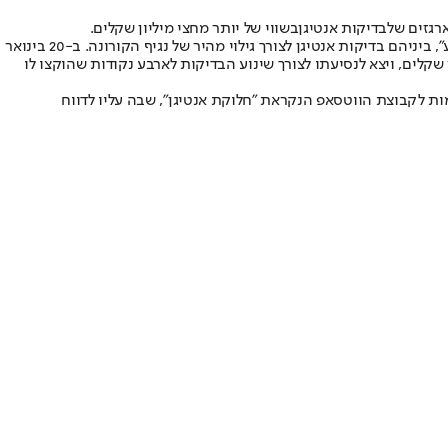
בדיקות אנטיגן
בשווי של יותר מחצי מיליון שקלים.
על פי כתב האישום, שהוגש ע"י עו"ד אליזבט ברנר אברהם, הנאשם עבד כנהג רכב מסחרי בחברה העוסקת בהפצה ובשינוע של מוצרים של חברת "טבע", ביניהם בדיקות אנטיגן לצורך גילוי מהיר של נגיף הקורונה. ב-20 בינואר
ותר מ-60 אלף בדיקות אנטיגן בשווי של יותר מחצי מיליון שקלים, ויצא לנסיעתו לצורך שינוע הבדיקות לארבע נקודות שהוקצו לו
 לקבוצת הווטסאפ הנקראת "חלוקת אנטיגן", שבה עליו לדווח