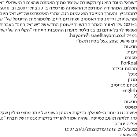
"ישראל היום" הוא גוף תקשורת שנוסד מתוך האמונה שהציבור הישראלי ראוי 
ת
ופרשנויות, וידיאו, פודקאסטים ושידורים חיים. פלטפורמות הדיגיטל של "ישרא
ב-2021 עלו לאוויר האתר החדש והיישומון החדש של "ישראל היום" בע
ואפשר לקבל אותם גם בניוזלטר. מועדון ההטבות הייחודי "הקליקה של ישרא
במייל hayom@israelhayom.co.il.
יום שישי, 5.6.2026
כ' בסיון תשפ"ו
חדשות
דעות
ספורט
ForReal
תרבות ובידור
אוכל
מגזין
אנחנו מגייסים
English
X
חדשות
משפט
אישום: גנב יותר מ-60 אלף בדיקות אנטיגן בשווי של יותר מחצי מיליון שקלים
נהג חלוקה תושב כסייפה, שהיה אמור להוריד בדיקות אנטיגן של חברת "טב
איליה יגורוב
21/3/2022, 12:12
,עודכן
21/3/2022, 13:07
0
השמעה