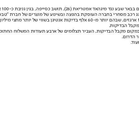
(26), תושב כסייפה, בגין גניבת כ-100 ארגזים של
השנה הגיע הנאשם בשעות הבוקר למרכז הלוגיסטי בשוהם, שם העמיס 101 ארגזים, שבהם י
מקבל הבדיקות.
במקום מקבל הבדיקות, העביר תצלומים של ארבע תעודות המשלוח החתומות
ר הדרום.
עוד.