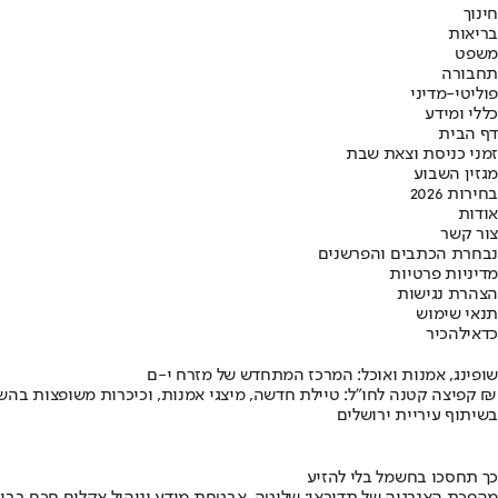
חינוך
בריאות
משפט
תחבורה
פוליטי-מדיני
כללי ומידע
דף הבית
זמני כניסת וצאת שבת
מגזין השבוע
בחירות 2026
אודות
צור קשר
נבחרת הכתבים והפרשנים
מדיניות פרטיות
הצהרת נגישות
תנאי שימוש
כדאי
להכיר
שופינג, אמנות ואוכל: המרכז המתחדש של מזרח י-ם
קפיצה קטנה לחו"ל: טיילת חדשה, מיצגי אמנות, וכיכרות משופצות בהשקעה של 100 מיליון ₪
בשיתוף עיריית ירושלים
כך תחסכו בחשמל בלי להזיע