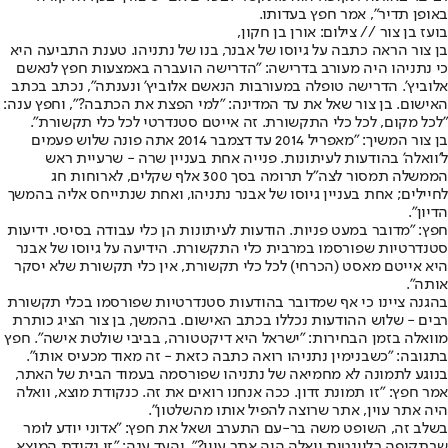
באופן תדיר", אמר חפץ בעדותו.
בועז בן צור // צילום: אורן בן חקון,
בן צור הראה כתבה על גיוסו של אבנר, בנו של נתניהו. טענת התביעה היא
כי נתניהו היה מעורב בדרישה: "הדרישה הועברה באמצעות חפץ לנאשם
אלוביץ'. הדרישה טופלה במעורבות הנאשם אלוביץ' ונענתה", נכתב בכתב
האישום. בן צור שאל את עד המדינה: "למי הפצת את הכתבה?", וחפץ ענה:
"לכל מקום, לכל כלי התקשורת. זה אייטם סטנדרטי לכל כלי תקשורת".
בן צור המשיך: "מאפריל 2014 עד דצמבר 2014 אתה פונה שלוש פעמים
ל'וואלה' בהודעות לעיתונות. פנייה אחת בעניין שרה - שרעיית ראש
הממשלה תמסור לצה"ל תרומה בסך 300 אלף שקלים, לארוחות חג
לחיילים; אחת בעניין גיוסו של אבנר נתניהו, ואחת שנתייחס אליה בהמשך
הדיון".
חפץ: "מדובר במעט פניות. הודעות לעיתונות הן כלי עבודה בסיסי. ידיעות
סטנדרטיות שפורסמו במרבית כלי התקשורת. הידיעה על גיוסו של אבנר
היא אייטם מאסט (הכרחי) לכל כלי תקשורת, אין כלי תקשורת שלא יסקר
אותה".
בהגנה ציינו כי אף שמדובר בהודעות סטנדרטיות שפורסמו בכלי תקשורת
רבים - שלוש ההודעות נכללו בכתב האישום. בהמשך, בן צור הציג כותרת
מוואלה בזמן הבחירות: "ישראל היא דיקטטורה, בביבי שולטת אישה". חפץ
בתגובה: "כשבנימין נתניהו רואה כתבה כזאת - זה מאוד מכעיס אותו".
בנוגע לתמונה לא מחמיאה של נתניהו שפורסמה בעמוד הבית של האתר,
אמר חפץ: "זו תמונת זדון. ככה אנחנו רואים את זה. כנקודת מוצא, וואלה
היה אתר עוין, אתר שרוצה להפיל אותו מהשלטון".
בשלב זה, השופט משה בר-עם התערב ושאל את חפץ: "אדוני יודע לומר
שבתקופה רלוונטית וואלה היה אתר עוין?", והעד ענה: "זו נקודת המוצא.