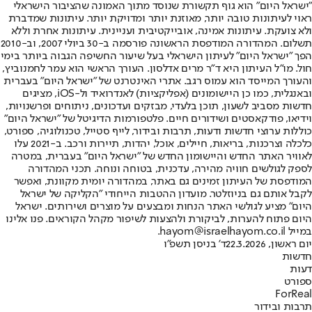
"ישראל היום" הוא גוף תקשורת שנוסד מתוך האמונה שהציבור הישראלי
ראוי לעיתונות טובה יותר, מאוזנת יותר ומדויקת יותר. עיתונות שמדברת
ולא צועקת. עיתונות אמינה, אובייקטיבית ועניינית. עיתונות אחרת וללא
תשלום. המהדורה המודפסת הראשונה פורסמה ב-30 ביולי 2007, וב-2010
הפך "ישראל היום" לעיתון הישראלי בעל שיעור החשיפה הגבוה ביותר בימי
חול. מו"ל העיתון היא ד"ר מרים אדלסון. העורך הראשי הוא עמר לחמנוביץ,
והעורך המייסד הוא עמוס רגב. אתרי האינטרנט של "ישראל היום" בעברית
ובאנגלית, כמו כן היישומונים (אפליקציות) לאנדרואיד ול-iOS, מציגים
חדשות מסביב לשעון, תוכן בלעדי, מבזקים ועדכונים, ניתוחים ופרשנויות,
וידיאו, פודקאסטים ושידורים חיים. פלטפורמות הדיגיטל של "ישראל היום"
כוללות ערוצי חדשות ודעות, תרבות ובידור, לייף סטייל, טכנולוגיה, ספורט,
כלכלה וצרכנות, בריאות, חיילים, אוכל, יהדות, תיירות ורכב. ב-2021 עלו
לאוויר האתר החדש והיישומון החדש של "ישראל היום" בעברית, במטרה
לספק לגולשים חוויה מהירה, עדכנית, בטוחה ונוחה. תכני המהדורה
המודפסת של העיתון זמינים גם באתר, במהדורה יומית מקוונת, ואפשר
לקבל אותם גם בניוזלטר. מועדון ההטבות הייחודי "הקליקה של ישראל
היום" מציע לגולשי האתר הנחות ומבצעים על מוצרים ושירותים. ישראל
היום פתוח להערות, לביקורת ולהצעות לשיפור מקהל הקוראים. פנו אלינו
במייל hayom@israelhayom.co.il.
יום ראשון, 22.3.2026
ד' בניסן תשפ"ו
חדשות
דעות
ספורט
ForReal
תרבות ובידור