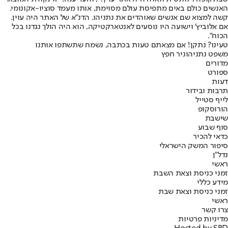
האנשים כולם באים מתפיסת עולם מסוימת, אותו מעמד סוציו-אקונומי.
קשה למצוא שם אנשים שאוהדים את נתניהו. הדנ"א של האתר היה עוין.
אם אלוביץ' וישועה היו נוסעים לאנטארקטיקה, הוא היה הולך נגדנו בכל
הכוח".
טעינו? נתקן! אם מצאתם טעות בכתבה, נשמח שתשתפו אותנו
משפט נתניהו
ניר חפץ
מדורים
ספורט
דעות
תרבות ובידור
לייף סטייל
הורוסקופ
שישבת
סוף שבוע
כדאי להכיר
סיפור המשק הישראלי
נדל"ן
ראשי
זמני כניסת וצאת השבת
מידע כללי
זמני כניסת וצאת שבת
ראשי
צרו קשר
מדיניות פרטיות