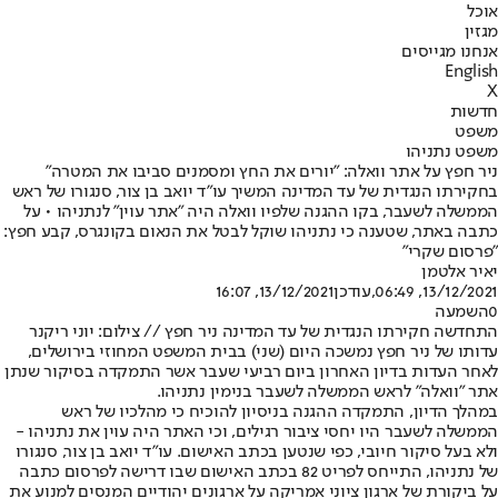
אוכל
מגזין
אנחנו מגייסים
English
X
חדשות
משפט
משפט נתניהו
ניר חפץ על אתר וואלה: "יורים את החץ ומסמנים סביבו את המטרה"
בחקירתו הנגדית של עד המדינה המשיך עו"ד יואב בן צור, סנגורו של ראש
הממשלה לשעבר, בקו ההגנה שלפיו וואלה היה "אתר עוין" לנתניהו • על
כתבה באתר, שטענה כי נתניהו שוקל לבטל את הנאום בקונגרס, קבע חפץ:
"פרסום שקרי"
יאיר אלטמן
13/12/2021, 06:49
,עודכן
13/12/2021, 16:07
0
השמעה
התחדשה חקירתו הנגדית של עד המדינה ניר חפץ // צילום: יוני ריקנר
עדותו של ניר חפץ נמשכה היום (שני) בבית המשפט המחוזי בירושלים,
לאחר העדות בדיון האחרון ביום רביעי שעבר אשר התמקדה בסיקור שנתן
אתר "וואלה" לראש הממשלה לשעבר בנימין נתניהו.
במהלך הדיון, התמקדה ההגנה בניסיון להוכיח כי מהלכיו של ראש
הממשלה לשעבר היו יחסי ציבור רגילים, וכי האתר היה עוין את נתניהו -
ולא בעל סיקור חיובי, כפי שנטען בכתב האישום. עו"ד יואב בן צור, סנגורו
של נתניהו, התייחס לפריט 82 בכתב האישום שבו דרישה לפרסום כתבה
על ביקורת של ארגון ציוני אמריקה על ארגונים יהודיים המנסים למנוע את