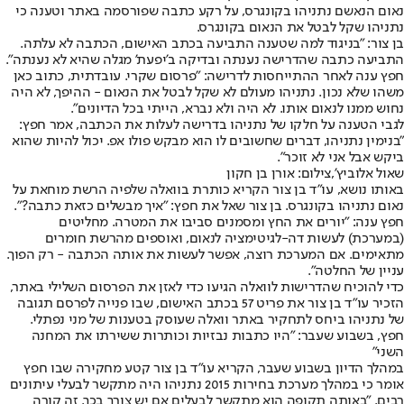
נאום הנאשם נתניהו בקונגרס, על רקע כתבה שפורסמה באתר וטענה כי
נתניהו שקל לבטל את הנאום בקונגרס.
בן צור: "בניגוד למה שטענה התביעה בכתב האישום, הכתבה לא עלתה.
התביעה כתבה שהדרישה נענתה ובדיקה ב'יפעת' מגלה שהיא לא נענתה".
חפץ ענה לאחר ההתייחסות לדרישה: "פרסום שקרי. עובדתית, כתוב כאן
משהו שלא נכון. נתניהו מעולם לא שקל לבטל את הנאום - ההיפך, לא היה
נחוש ממנו לנאום אותו. לא היה ולא נברא, הייתי בכל הדיונים".
לגבי הטענה על חלקו של נתניהו בדרישה לעלות את הכתבה, אמר חפץ:
"בנימין נתניהו, דברים שחשובים לו הוא מבקש פולו אפ. יכול להיות שהוא
ביקש אבל אני לא זוכר".
שאול אלוביץ',צילום: אורן בן חקון
באותו נושא, עו"ד בן צור הקריא כותרת בוואלה שלפיה הרשת מוחאת על
נאום נתניהו בקונגרס. בן צור שאל את חפץ: "איך מבשלים כזאת כתבה?".
חפץ ענה: "יורים את החץ ומסמנים סביבו את המטרה. מחליטים
(במערכת) לעשות דה-לגיטימציה לנאום, ואוספים מהרשת חומרים
מתאימים. אם המערכת רוצה, אפשר לעשות את אותה הכתבה - רק הפוך.
עניין של החלטה".
כדי להוכיח שהדרישות לוואלה הגיעו כדי לאזן את הפרסום השלילי באתר,
הזכיר עו"ד בן צור את פריט 57 בכתב האישום, שבו פנייה לפרסם תגובה
של נתניהו ביחס לתחקיר באתר וואלה שעוסק בטענות של מני נפתלי.
חפץ, בשבוע שעבר: "היו כתבות נבזיות וכותרות ששירתו את המחנה
השני"
במהלך הדיון בשבוע שעבר, הקריא עו"ד בן צור קטע מחקירה שבו חפץ
אומר כי במהלך מערכת בחירות 2015 נתניהו היה מתקשר לבעלי עיתונים
רבים. "באותה תקופה הוא מתקשר לבעלים אם יש צורך בכך. זה קורה