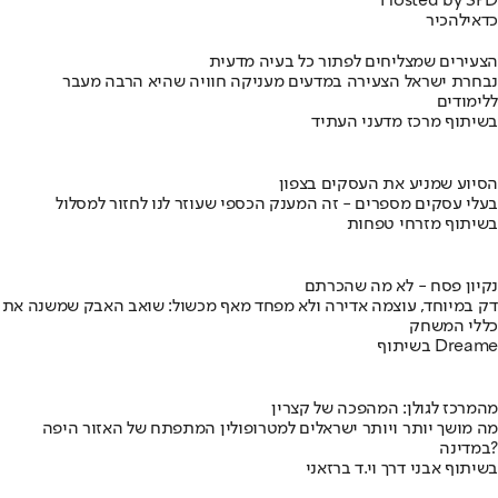
Hosted by SPD
כדאי
להכיר
הצעירים שמצליחים לפתור כל בעיה מדעית
נבחרת ישראל הצעירה במדעים מעניקה חוויה שהיא הרבה מעבר
ללימודים
בשיתוף מרכז מדעני העתיד
הסיוע שמניע את העסקים בצפון
בעלי עסקים מספרים - זה המענק הכספי שעוזר לנו לחזור למסלול
בשיתוף מזרחי טפחות
נקיון פסח - לא מה שהכרתם
דק במיוחד, עוצמה אדירה ולא מפחד מאף מכשול: שואב האבק שמשנה את
כללי המשחק
בשיתוף Dreame
מהמרכז לגולן: המהפכה של קצרין
מה מושך יותר ויותר ישראלים למטרופולין המתפתח של האזור היפה
במדינה?
בשיתוף אבני דרך וי.ד ברזאני