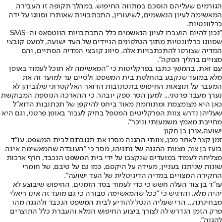
הגורמים שעליהם הוסכם במתווה החיפוש. במהלך תקופה זו העבירה
המאשימה לעיון הנאשמים, לשיעורין, התכתבויות שאותרו וסווגו על ידה
כרלוונטיות.
"נכון להיום הועברו לעיון הנאשמים כלל התכתבויות הווטסאפ וה-SMS
שסווגו כרלוונטיות מתוך הטלפונים הניידים של העד ישועה, למעט קובצי
המדיה שצורפו להתכתבויות אלה. סיווג קובצי המדיה הסתיים, והם
מצויים בהליך הפקה".
עם זאת, בהמשך כתבו בפרקליטות כי "המאשימה לא תוכל לעמוד באופן
מלא במועד שנקבע בהחלטת בית המשפט, ולסיים עד למועד זה את
המעבר על תוצאות החיפוש בתכתובות הדואר האלקטרוני שלגביהן לא
נערך מעבר פרטני... למען הסר ספק יובהר, כי ההארכה הנוספת המבוקשת
כאן היא מצומצמת ומתוחמת מאוד ביחס להיקפן של תכתובות הדוא"ל
שעליהן נדרש צוות הפרקליטים המטפל בתיק לעבור באופן פרטני, וגם היא
מחייבת מאמץ משמעותי וניכר".
ישועה,אורן בן חקון
זמן קצר לאחר מכן, צוותי ההגנה מסרו את תגובתם לבית המשפט. עו"ד
בועז בן צור, מצוות ההגנה של נתניהו, מסר כי "העובדה שהמאשימה אינה
מצליחה לעמוד במועדים שנקצבו על ידי בית המשפט הנכבד, חרף ארכות
שונות שניתנו בעניין, מעידה על היקפם, כמו גם על טיבם, של חומרי
החקירה המצויים במדיה הדיגיטלית של העד ישועה".
עו"ד בן צור העלה חשש כי כדי לעמוד בסד הזמנים, החיפוש שיבוצע לא
יהיה מלא, והדגיש כי "ככל שהמאשימה סבורה כי גם מועד זה אינו ריאלי
מבחינתה... הרי שעליה הנטל להודיע לבית המשפט הנכבד ולהגנה מהו
פרק הזמן הנדרש לה לצורך ביצוע החיפוש המלא והעברת כלל התוצרים
להגנה".