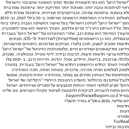
"ישראל היום" הוא גוף תקשורת שנוסד מתוך האמונה שהציבור הישראלי
ראוי לעיתונות טובה יותר, מאוזנת יותר ומדויקת יותר. עיתונות שמדברת
ולא צועקת. עיתונות אמינה, אובייקטיבית ועניינית. עיתונות אחרת וללא
תשלום. המהדורה המודפסת הראשונה פורסמה ב-30 ביולי 2007, וב-2010
הפך "ישראל היום" לעיתון הישראלי בעל שיעור החשיפה הגבוה ביותר בימי
חול. מו"ל העיתון היא ד"ר מרים אדלסון. העורך הראשי הוא עמר לחמנוביץ,
והעורך המייסד הוא עמוס רגב. אתרי האינטרנט של "ישראל היום" בעברית
ובאנגלית, כמו כן היישומונים (אפליקציות) לאנדרואיד ול-iOS, מציגים
חדשות מסביב לשעון, תוכן בלעדי, מבזקים ועדכונים, ניתוחים ופרשנויות,
וידיאו, פודקאסטים ושידורים חיים. פלטפורמות הדיגיטל של "ישראל היום"
כוללות ערוצי חדשות ודעות, תרבות ובידור, לייף סטייל, טכנולוגיה, ספורט,
כלכלה וצרכנות, בריאות, חיילים, אוכל, יהדות, תיירות ורכב. ב-2021 עלו
לאוויר האתר החדש והיישומון החדש של "ישראל היום" בעברית, במטרה
לספק לגולשים חוויה מהירה, עדכנית, בטוחה ונוחה. תכני המהדורה
המודפסת של העיתון זמינים גם באתר, במהדורה יומית מקוונת, ואפשר
לקבל אותם גם בניוזלטר. מועדון ההטבות הייחודי "הקליקה של ישראל
היום" מציע לגולשי האתר הנחות ומבצעים על מוצרים ושירותים. ישראל
היום פתוח להערות, לביקורת ולהצעות לשיפור מקהל הקוראים. פנו אלינו
במייל hayom@israelhayom.co.il.
יום שלישי, 28.4.2026
י"א באייר תשפ"ו
חדשות
דעות
ספורט
ForReal
תרבות ובידור