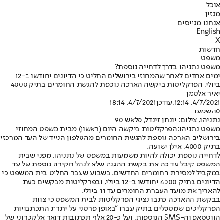
אוכל
מגזין
אנחנו מגייסים
English
X
חדשות
משפט
משפט נתניהו בדרך לדחייה נוספת?
ימים אחדים לאחר שהמחוזי בירושלים החליט כי הדיונים יחודשו ב-12
ביולי, הפרקליטות ביקשה הארכה נוספת להגשת החומרים בתיק 4000
יאיר אלטמן
4/7/2021, 12:14
,עודכן
4/7/2021, 18:14
0
השמעה
נתניהו, צילום: יונתן זינדל, פלאש 90
משפט נתניהו:
הפרקליטות ביקשה היום (ראשון) מבית משפט המחוזי
בירושלים הארכה נוספת להגשת החומרים מהטלפון הנייד של העד המרכזי
בתיק 4000, אילן ישועה.
לדחייה נוספת יכולה להיות משמעות במשפט של נתניהו, מפני שבית
המשפט קיבל עד כה את בקשת ההגנה שלא לנהל חקירה נוספת של עד
במקביל למסירת החומרים החדשים. בשבוע שעבר החליט בית המשפט כי
הדיונים בתיק 4000 יחודשו ב-12 ביולי, ובפרקליטות מבקשים כעת
להאריך את מועד העברת החומרים עד 11 ביולי.
בבקשת ההארכה כתבו נציגי הפרקליטות לבית המשפט כי צוות
הפרקליטים שמטפלים בתיק עברו "באופן פרטני על יתרת התכתבויות
הווטסאפ וה-SMS הנוספות, ועל כ-20 אלף תכתובות דואר אלקטרוני של