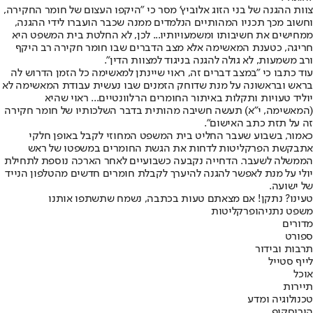
צוות ההגנה של בני הזוג אלוביץ' מסר כי "היקפו העצום של חומר החקירה,
וחשוב מכך תכניו המהותיים הנלמדים ממנה שכבר הועברו לידי ההגנה,
ממחישים את חשיבותו ומשמעויותיו... לכן, לא החלטת בית המשפט היא
חריגה, כטענת המאשימה אלא מצב הדברים שבו חומר חקירה רב היקף
ורב משמעות, לא גולה להגנה בניגוד למצוות הדין".
עוד כתבו כי "במצב דברים זה, ראוי שיינתן למאשימה כל הזמן הדרוש לה
בראש ובראשונה על מנת שדוחק הזמנים שבו נעשית עבודת המאשימה לא
יוליד טעויות ותקלות באיתור החומרים הרלוונטיים... ראוי שהיא
(המאשימה, י"א) תעשה חשיבה מהותית בדבר השלכותיו של חומר חקירה
זה על תזת כתב האישום".
כאמור, בשבוע שעבר החליט בית המשפט המחוזי לקבל באופן חלקי
את
בקשת הפרקליטות לדחות את הגשת החומרים במשפטו של ראש
הממשלה לשעבר
. הדחייה נקבעה כשבועיים לאחר הארכה נוספת לתחילת
יולי על מנת לאפשר להגנה להיערך לקבלת חומרים חדשים מהטלפון הנייד
של ישועה.
טעינו? נתקן! אם מצאתם טעות בכתבה, נשמח שתשתפו אותנו
משפט נתניהו
פרקליטות
מדורים
ספורט
תרבות ובידור
לייף סטייל
אוכל
תיירות
טכנולוגיה ומדע
הורוסקופ