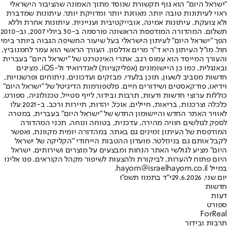
"ישראל היום" הוא גוף תקשורת שנוסד מתוך האמונה שהציבור הישראלי
ראוי לעיתונות טובה יותר, מאוזנת יותר ומדויקת יותר. עיתונות שמדברת
ולא צועקת. עיתונות אמינה, אובייקטיבית ועניינית. עיתונות אחרת וללא
תשלום. המהדורה המודפסת הראשונה פורסמה ב-30 ביולי 2007, וב-2010
הפך "ישראל היום" לעיתון הישראלי בעל שיעור החשיפה הגבוה ביותר בימי
חול. מו"ל העיתון היא ד"ר מרים אדלסון. העורך הראשי הוא עמר לחמנוביץ,
והעורך המייסד הוא עמוס רגב. אתרי האינטרנט של "ישראל היום" בעברית
ובאנגלית, כמו כן היישומונים (אפליקציות) לאנדרואיד ול-iOS, מציגים
חדשות מסביב לשעון, תוכן בלעדי, מבזקים ועדכונים, ניתוחים ופרשנויות,
וידיאו, פודקאסטים ושידורים חיים. פלטפורמות הדיגיטל של "ישראל היום"
כוללות ערוצי חדשות ודעות, תרבות ובידור, לייף סטייל, טכנולוגיה, ספורט,
כלכלה וצרכנות, בריאות, חיילים, אוכל, יהדות, תיירות ורכב. ב-2021 עלו
לאוויר האתר החדש והיישומון החדש של "ישראל היום" בעברית, במטרה
לספק לגולשים חוויה מהירה, עדכנית, בטוחה ונוחה. תכני המהדורה
המודפסת של העיתון זמינים גם באתר, במהדורה יומית מקוונת, ואפשר
לקבל אותם גם בניוזלטר. מועדון ההטבות הייחודי "הקליקה של ישראל
היום" מציע לגולשי האתר הנחות ומבצעים על מוצרים ושירותים. ישראל
היום פתוח להערות, לביקורת ולהצעות לשיפור מקהל הקוראים. פנו אלינו
במייל hayom@israelhayom.co.il.
יום שני, 29.6.2026
י"ד בתמוז תשפ"ו
חדשות
דעות
ספורט
ForReal
תרבות ובידור