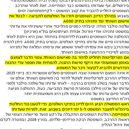
ראש הממשלה בנימין נתניהו
הגיע הבוקר (שני) ל
בית המשפט
המחוזי
בירושלים, אף שעדותו במשפטו כבר הסתיימה, זאת לאחר שהרכב
השופטים החליט להגביר את קצב המשפט - לקיימו
חמישה ימים
בשבוע
.
במהלך הדיון, השופטים חזרו על המלצתם לתביעה - לבטל את
אישום השוחד נגד נתניהו בתיק 4000.
שלמה פילבר מודה: קיבלתי כספים מהליכוד אחרי ששיניתי את עדותי
במשפט נתניהו אודי פורטל, אגודת העיתונאים בת"א (ארכיון)
ההמלצה של השופטים נחשבת לדרמטית במיוחד, שכן היא ניתנת לאחר
שנתניהו סיים את עדותו בתיקי האלפים, ובפרט בתיק 4000. ניתן להניח
שההרכב גיבש את עמדתו לאחר ששמע את גרסתו המלאה של נתניהו
בנוגע לסיכויי ההרשעה באישום השוחד.
אם הפרקליטות תחליט לחזור בה מאישום השוחד, צפוי הדבר לצמצם
באופן משמעותי את היקף פרשת ההגנה, להפחית את מספר עדי ההגנה
הנדרשים ולהביא לקיצור ניכר של המשפט.
זו אינה הפעם הראשונה שבה השופטים מעלים אפשרות כזו. ביוני 2023,
המליץ ההרכב לפרקליטות לשקול לחזור בה מאישום השוחד, אולם אז
הדבר נעשה בשלב מוקדם בהרבה - לאחר עדותו של שלמה פילבר ולפני
עדותו של ארנון מילצ’ן במסגרת פרשת התביעה. כעת, ההמלצה מגיעה
לאחר סיום עדותו של נתניהו עצמו ולכן היא משמעותית יותר.
רה"מ התייצב במשפט
ראש הממשלה הגיע היום לדיון בתיקי האלפים, כדי לטעון נגד החלטת
ביהמ"ש למעבר המשפט ל-5 ימי דיונים בשבוע. זאת, למרות ש
עדותו
הסתיימה
.
החלטת השופטים התקבלה על רקע מועד פרישתה הצפוי של
ראשת ההרכב, השופטת רבקה פרידמן-פלדמן, במרץ 2028, ובמטרה לקדם
את ניהול ההליך.