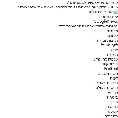
מחירים שאי-אפשר לשלם יותר".
טעינו? נתקן! אם מצאתם טעות בכתבה, נשמח שתשתפו אותנו
עקבו אחרינו
G
o
o
g
l
e
News
בחירות 2026
משפט נתניהו
עמית חדד
מדורים
ספורט
תרבות ובידור
לייף סטייל
אוכל
תיירות
טכנולוגיה ומדע
הורוסקופ
ForReal
מגזין השבוע
דעות
חדשות בארץ
חדשות בעולם
פוליטי
ביטחוני
חינוך
בריאות
משפט
תחבורה