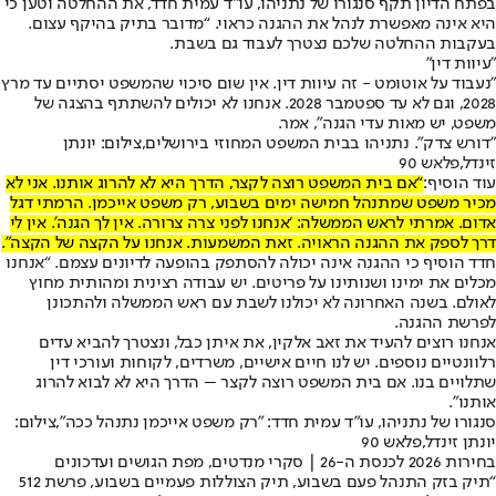
בפתח הדיון תקף סנגורו של נתניהו, עו”ד עמית חדד, את ההחלטה וטען כי
היא אינה מאפשרת לנהל את ההגנה כראוי. “מדובר בתיק בהיקף עצום.
בעקבות ההחלטה שלכם נצטרך לעבוד גם בשבת.
"עיוות דין"
"נעבוד על אוטומט - זה עיוות דין. אין שום סיכוי שהמשפט יסתיים עד מרץ
2028, וגם לא עד ספטמבר 2028. אנחנו לא יכולים להשתתף בהצגה של
משפט, יש מאות עדי הגנה", אמר.
"דורש צדק". נתניהו בבית המשפט המחוזי בירושלים,צילום: יונתן
זינדל,פלאש 90
עוד הוסיף:
“אם בית המשפט רוצה לקצר, הדרך היא לא להרוג אותנו. אני לא
מכיר משפט שמתנהל חמישה ימים בשבוע, רק משפט אייכמן. הרמתי דגל
אדום. אמרתי לראש הממשלה: ‘אנחנו לפני צרה צרורה. אין לך הגנה’. אין לי
דרך לספק את ההגנה הראויה. זאת המשמעות. אנחנו על הקצה של הקצה”.
חדד הוסיף כי ההגנה אינה יכולה להסתפק בהופעה לדיונים עצמם. “אנחנו
מכלים את ימינו ושנותינו על פריטים. יש עבודה רצינית ומהותית מחוץ
לאולם. בשנה האחרונה לא יכולנו לשבת עם ראש הממשלה ולהתכונן
לפרשת ההגנה.
אנחנו רוצים להעיד את זאב אלקין, את איתן כבל, ונצטרך להביא עדים
רלוונטיים נוספים. יש לנו חיים אישיים, משרדים, לקוחות ועורכי דין
שתלויים בנו. אם בית המשפט רוצה לקצר – הדרך היא לא לבוא להרוג
אותנו”.
סנגורו של נתניהו, עו"ד עמית חדד: "רק משפט אייכמן נתנהל ככה",צילום:
יונתן זינדל,פלאש 90
בחירות 2026 לכנסת ה-26 | סקרי מנדטים, מפת הגושים ועדכונים
“תיק בזק התנהל פעם בשבוע, תיק הצוללות פעמיים בשבוע, פרשת 512