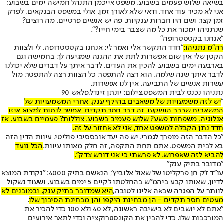
בשיאה שלוש פעמים בשבוע. משפט אייכמן התנהל חמישה ימים בשבוע;
אני לא מכיר עוד אחד, ודאי שלא לאורך זמן. אולי במשפט הבנקאים, לפרק
זמן קצר, ושם היו חברות ענקיות. פה יש אנשים פרטיים. מה רוצים?
שנתניהו ימכור את כל מה שצבר בימי חייו?”.
"אנחנו בקטסטרופה"
‏רה"מ נתניהו:
"חדד התקשר אלי ואמר לי: אנחנו בקטסטרופה, לי ולצוות
הקטן שלי אין שום אפשרות לתת את ההגנה שמגיעה לך, בחמישה וגם
בארבעה ימים בשבוע. להכין את העדים, לדבר איתך על דברים שלא יכולנו
לדבר איתך שנה שלמה. הוא רצה להתפטר, כל הצוות רצה להתפטר, מול
עשרות אנשים של התביעה. אין לנו אפשרות.
נתניהו נכנס לבית המשפט,צילום: יונתן זינדל,פלאש 90
‏"
יש לזה משמעויות של משאבים בהיקף ענק, אחרי המשמעויות של
המשאבים שכבר הושקעו. זה דבר חסר תקדים. אפשר לנסות למצוא איזו
אנלוגיה. משפחות פשע? שלוש פעמים בשבוע. צוללות? פעמיים בשבוע. אז
חדד נתן הקבלה למשפט אחד, אני לא אחזור על זה.
"כל הדבר הזה מופרך לגמרי. יש פה יעד אובססיבי פוליטי. עיוות הדין הזה
בא לבית המשפט. אתם תחת התקפה, זה חלק מאותו עיוות.
הכל נועד
להביא לזה שאפרוש. לא פרשתי כי אני דורש צדק".
"מדובר בתיק ענק"
עו"ד ז'ק חן פרקליטו של שאול אלוביץ׳, הנאשם בתיק 4000: "נקודת המוצא
לדיון, שאותו קבע ביהמ"ש בהחלטתו לקיים 5 ימים בשבוע, ושעוד נשקול
לוותר על הפגרה שבאה אלינו לטובה,
היא שמדובר בתיק ענק, ובמובנים לא
מעטים חסר תקדים - הן מבחינת היקפו והן מבחינת הסיבוך שלו
.
"אתם לא יושבים לא בישיבה ראשונה, לא 40 ולא 100 כדי להכיר את
המורכבות שלו. כדי להבין את הקונסטרוקציה וכדי לתאר אירועים