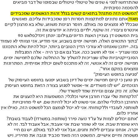
שהתרחשו לפני 4 שנים של טיטולי טיטולים שבסופו של דבר מביאים
להסכמה נסיבתית.
"המשפט הזה מתנהל בתנאים קשים בגלל זהות הנאשמים שמכבידים
מאוד.
אתם נתונים למתקפות חסרות רסן שמכבידות עליכם. מאנשים
שבכלל לא נמצאים פה באולם. חוסר הגינות משווע, שלא בא מרצון לקיים
אינטרס ציבורי. זה שקוף, ילדים בכיתה א יודעים את זה.
בית המשפט דן בעניין האצת הדיונים,צילום: יונתן זינדל,פלאש 90
"בתוך התנאים האלה, חמישה ימים בשבוע, אני מודיע, אני וצוותי לא נעמוד
בזה. ייתכן שאנחנו לא עורכי הדין הטובים ביותר, יכול להיות שלא התכוננו
כמו שצריך - אני לא חושב ככה. אבל גם אם כך היה - אלה המגבלות
הסובייקטיביות שלנו שצריכות להשליך על ההחלטה שלכם לחמישה ימים.
חמישה ימים זה לא אנושי, זה לא מתכנס לשום יכולת אמיתית. הפתרונות
נמצאים במקם אחר".
"פגיעה בחופש העיסוק"
‏חן טוען כי קיום חמישה ימים של דיון בשבוע יפגעו בחופש העיסוק של
הנוכחים. "יש לנו משרדים. אי-אפשר לפגוע בצורה הזאת בחופש העיסוק
שלנו. זה נזק עצום וגזירת שמד למשרד שלי.
"הלקוחות שלי עברו חורבן אישי וכלכלי; המשמעות היא להעצים את
החורבן הכלכלי שלהם. אני פשוט לא יכול להיות שם. יש לי מחויבויות
לשותפי, לעובדי וללקוחותי. אני לא יכול לצמצם הכל למשפט הזה, כאילו אין
אחריו כלום.
"אתם יכולים לצוות על עו"ד נועה פירר (שותפה במשרדו) לעבוד בשבת?
היא שומרת שבת. אני לא שומר שבת אני אעבוד, אבל אעבוד לבד. זה לא
יקרה. אנחנו עובדים לילות וחגים, אבל אני לא לבד באולם. יש גם חיי
משפחה וחיים אישיים. המשפט הזה מאוד מכביד וגובה את מחיריו, ויש