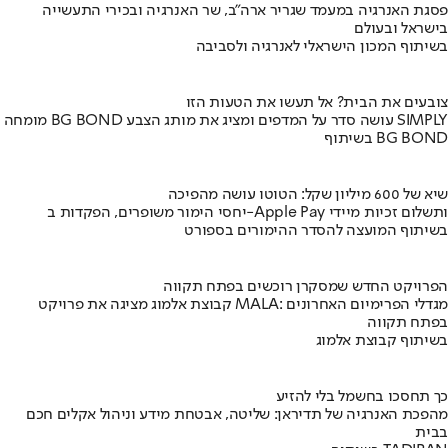
פסגת האנרגיה במעמד שגריר ארה"ב, שר האנרגיה ובכירי התעשייה
בישראל ובעולם
בשיתוף המכון הישראלי לאנרגיה ולסביבה
צובעים את הבית? אל תעשו את הטעות הזו
מומחה BG BOND עושה סדר על המדפים ומציג את מותג הצבע SIMPLY
בשיתוף BG BOND
שיא של 600 מיליון שקל: הטוטו עושה מהפיכה
יחסי הימור משופרים, הפקדות ב-Apple Pay ותשלום זכיות מיידי
בשיתוף המועצה להסדר ההימורים בספורט
הפרויקט החדש שמסקרן רוכשים בפתח תקווה
קבוצת אלמוג מציגה את פרויקט MALA: מגדלי הפרימיום האחרונים
בפתח תקווה
בשיתוף קבוצת אלמוג
כך תחסכו בחשמל בלי להזיע
מהפכת האנרגיה של תדיראן: שליטה, אבטחת מידע וניהול אקלים חכם
בבית