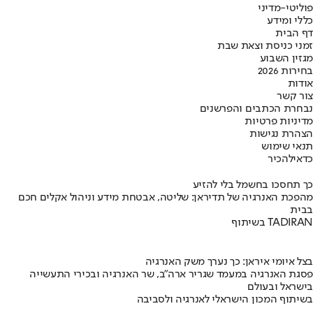
פוליטי-מדיני
כללי ומידע
דף הבית
זמני כניסת וצאת שבת
מגזין השבוע
בחירות 2026
אודות
צור קשר
נבחרת הכתבים והפרשנים
מדיניות פרטיות
הצהרת נגישות
תנאי שימוש
כדאי
להכיר
כך תחסכו בחשמל בלי להזיע
מהפכת האנרגיה של תדיראן: שליטה, אבטחת מידע וניהול אקלים חכם
בבית
בשיתוף TADIRAN
בצל איומי איראן: כך נערך משק האנרגיה
פסגת האנרגיה במעמד שגריר ארה"ב, שר האנרגיה ובכירי התעשייה
בישראל ובעולם
בשיתוף המכון הישראלי לאנרגיה ולסביבה