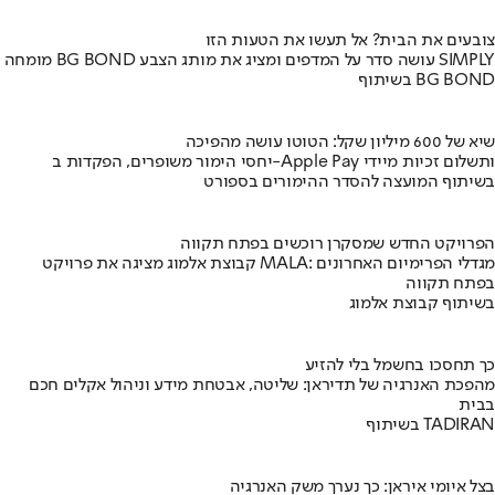
צובעים את הבית? אל תעשו את הטעות הזו
מומחה BG BOND עושה סדר על המדפים ומציג את מותג הצבע SIMPLY
בשיתוף BG BOND
שיא של 600 מיליון שקל: הטוטו עושה מהפיכה
יחסי הימור משופרים, הפקדות ב-Apple Pay ותשלום זכיות מיידי
בשיתוף המועצה להסדר ההימורים בספורט
הפרויקט החדש שמסקרן רוכשים בפתח תקווה
קבוצת אלמוג מציגה את פרויקט MALA: מגדלי הפרימיום האחרונים
בפתח תקווה
בשיתוף קבוצת אלמוג
כך תחסכו בחשמל בלי להזיע
מהפכת האנרגיה של תדיראן: שליטה, אבטחת מידע וניהול אקלים חכם
בבית
בשיתוף TADIRAN
בצל איומי איראן: כך נערך משק האנרגיה