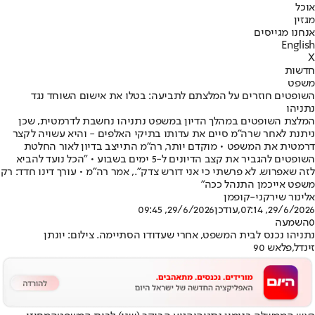
אוכל
מגזין
אנחנו מגייסים
English
X
חדשות
משפט
השופטים חוזרים על המלצתם לתביעה: בטלו את אישום השוחד נגד
נתניהו
המלצת השופטים במהלך הדיון במשפט נתניהו נחשבת לדרמטית, שכן
ניתנת לאחר שרה"מ סיים את עדותו בתיקי האלפים - והיא עשויה לקצר
דרמטית את המשפט • מוקדם יותר, רה"מ התייצב בדיון לאור החלטת
השופטים להגביר את קצב הדיונים ל-5 ימים בשבוע • "הכל נועד להביא
לזה שאפרוש. לא פרשתי כי אני דורש צדק"., אמר רה"מ • עורך דינו חדד: רק
משפט אייכמן התנהל ככה"
אלינור שירקני-קופמן
29/6/2026, 07:14
,עודכן
29/6/2026, 09:45
0
השמעה
נתניהו נכנס לבית המשפט, אחרי שעדודו הסתיימה. צילום: יונתן
זינדל,פלאש 90