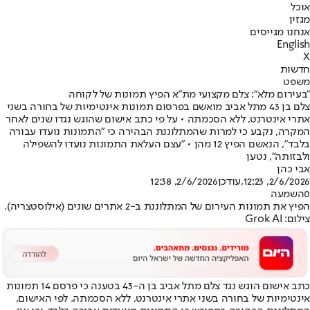
אוכל
מגזין
אנחנו מגייסים
English
X
חדשות
משפט
"בעירום מלא": צלם מקצועי מת"א הפיץ תמונות של לקוחה
צלם בן 43 מתל אביב מואשם בפרסום תמונות אינטימיות של בחורה בשני
אתרי אינטרנט, ללא הסכמתה • על פי כתב אישום שהוגש נגדו שנים לאחר
המקרה, נקבע כי למרות שהמתלוננת הבהירה כי "התמונות נועדו עבורה
בלבד", הנאשם הפיץ 12 מהן • "עצם העלאת התמונות נועדו להשפילה
ולבזותה", נטען
אבי כהן
2/6/2026, 12:23
,עודכן
2/6/2026, 12:38
0
השמעה
הפיץ את תמונות העירום של המתלוננת ב-2 אתרים שונים (אילוסטצריה).
צילום: Grok AI
כתב אישום הוגש נגד צלם מתל אביב בן ה-43 בטענה כי פרסם 14 תמונות
אינטימיות של בחורה בשני אתרי אינטרנט, ללא הסכמתה. לפי האישום,