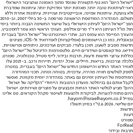
"ישראל היום" הוא גוף תקשורת שנוסד מתוך האמונה שהציבור הישראלי
ראוי לעיתונות טובה יותר, מאוזנת יותר ומדויקת יותר. עיתונות שמדברת
ולא צועקת. עיתונות אמינה, אובייקטיבית ועניינית. עיתונות אחרת וללא
תשלום. המהדורה המודפסת הראשונה פורסמה ב-30 ביולי 2007, וב-2010
הפך "ישראל היום" לעיתון הישראלי בעל שיעור החשיפה הגבוה ביותר בימי
חול. מו"ל העיתון היא ד"ר מרים אדלסון. העורך הראשי הוא עמר לחמנוביץ,
והעורך המייסד הוא עמוס רגב. אתרי האינטרנט של "ישראל היום" בעברית
ובאנגלית, כמו כן היישומונים (אפליקציות) לאנדרואיד ול-iOS, מציגים
חדשות מסביב לשעון, תוכן בלעדי, מבזקים ועדכונים, ניתוחים ופרשנויות,
וידיאו, פודקאסטים ושידורים חיים. פלטפורמות הדיגיטל של "ישראל היום"
כוללות ערוצי חדשות ודעות, תרבות ובידור, לייף סטייל, טכנולוגיה, ספורט,
כלכלה וצרכנות, בריאות, חיילים, אוכל, יהדות, תיירות ורכב. ב-2021 עלו
לאוויר האתר החדש והיישומון החדש של "ישראל היום" בעברית, במטרה
לספק לגולשים חוויה מהירה, עדכנית, בטוחה ונוחה. תכני המהדורה
המודפסת של העיתון זמינים גם באתר, במהדורה יומית מקוונת, ואפשר
לקבל אותם גם בניוזלטר. מועדון ההטבות הייחודי "הקליקה של ישראל
היום" מציע לגולשי האתר הנחות ומבצעים על מוצרים ושירותים. ישראל
היום פתוח להערות, לביקורת ולהצעות לשיפור מקהל הקוראים. פנו אלינו
במייל hayom@israelhayom.co.il.
יום שלישי, 2.6.2026
י"ז בסיון תשפ"ו
חדשות
דעות
ספורט
ForReal
תרבות ובידור