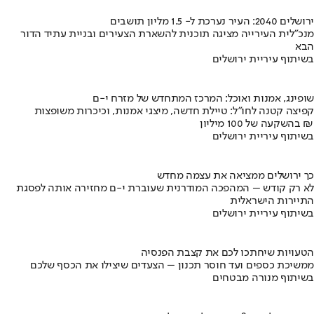
ירושלים 2040: העיר נערכת ל- 1.5 מליון תושבים
מנכ"לית העירייה מציגה תוכנית להשארת הצעירים ובניית עתיד הדור
הבא
בשיתוף עיריית ירושלים
שופינג, אמנות ואוכל: המרכז המתחדש של מזרח י-ם
קפיצה קטנה לחו"ל: טיילת חדשה, מיצגי אמנות, וכיכרות משופצות
בהשקעה של 100 מיליון ₪
בשיתוף עיריית ירושלים
כך ירושלים ממציאה את עצמה מחדש
לא רק קודש – המהפכה המודרנית שעוברת י-ם מחזירה אותה לפסגת
התיירות הישראלית
בשיתוף עיריית ירושלים
הטעויות שיחתכו לכם את קצבת הפנסיה
ממשיכת כספים ועד חוסר תכנון – הצעדים שיצילו את הכסף שלכם
בשיתוף מנורה מבטחים