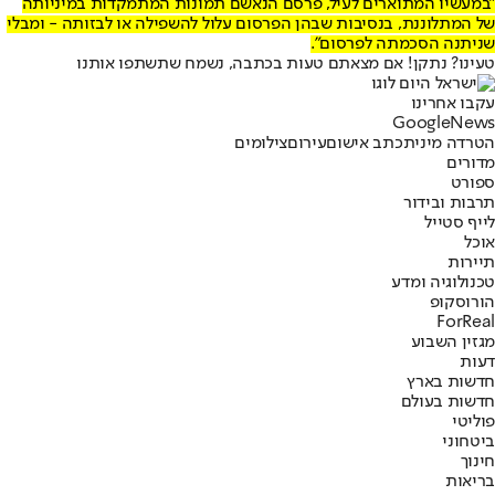
"במעשיו המתוארים לעיל, פרסם הנאשם תמונות המתמקדות במיניותה
של המתלוננת, בנסיבות שבהן הפרסום עלול להשפילה או לבזותה - ומבלי
שניתנה הסכמתה לפרסום".
טעינו? נתקן! אם מצאתם טעות בכתבה, נשמח שתשתפו אותנו
עקבו אחרינו
G
o
o
g
l
e
News
הטרדה מינית
כתב אישום
עירום
צילומים
מדורים
ספורט
תרבות ובידור
לייף סטייל
אוכל
תיירות
טכנולוגיה ומדע
הורוסקופ
ForReal
מגזין השבוע
דעות
חדשות בארץ
חדשות בעולם
פוליטי
ביטחוני
חינוך
בריאות