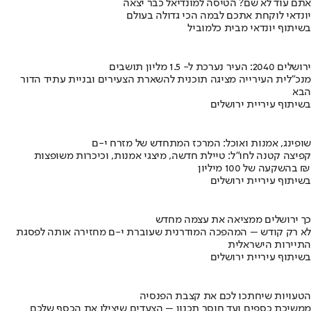
אתם עוד לא שם? הטיסה למונדיאל כבר יצאה
יונדאי לוקחת אתכם לבמה הכי גדולה בעולם
בשיתוף יונדאי מבית כלמוביל
ירושלים 2040: העיר נערכת ל- 1.5 מליון תושבים
מנכ"לית העירייה מציגה תוכנית להשארת הצעירים ובניית עתיד הדור
הבא
בשיתוף עיריית ירושלים
שופינג, אמנות ואוכל: המרכז המתחדש של מזרח י-ם
קפיצה קטנה לחו"ל: טיילת חדשה, מיצגי אמנות, וכיכרות משופצות
בהשקעה של 100 מיליון ₪
בשיתוף עיריית ירושלים
כך ירושלים ממציאה את עצמה מחדש
לא רק קודש – המהפכה המודרנית שעוברת י-ם מחזירה אותה לפסגת
התיירות הישראלית
בשיתוף עיריית ירושלים
הטעויות שיחתכו לכם את קצבת הפנסיה
ממשיכת כספים ועד חוסר תכנון – הצעדים שיצילו את הכסף שלכם