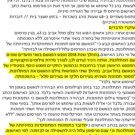
המתלוננת הבהירה במפורש כי התמונות מיועדות עבורה בלבד, וכי אין
לעשות בהן כל שימוש או פרסום, אך חרף זאת הן פורסמו ברשת כתב
האישום מייחס לו עבירה של הטרדה מינית.
נתפס פעמיים ב-48 שעות נוהג בשכרות - בזמן מעצר בית // דוברות
המשטרה (ארכיון)
עיקרי הדברים
שנים אחרי, כתב אישום הוגש נגד צלם מתל אביב בן 43, בגין פרסום
תמונות אינטימיות של בחורה בשני אתרי אינטרנט, ללא הסכמתה
כתב האישום קבע כי "הנאשם פרסם תמונות המתמקדות במיניותה של
המתלוננת, בנסיבות שבהן הפרסום עלול להשפילה או לבזותה"
על פי כתב האישום,
במהלך שנת 2018 נפגש הנאשם בשני מועדים שונים
עם המתלוננת, אותה הכיר קודם לכן, לצורך סדרת צילומים מקצועיים.
המפגש הראשון נערך ברחובות ובהמשך התקיים מפגש נוסף בסטודיו של
הנאשם בתל אביב. במהלך שתי הפגישות צילם הנאשם את המתלוננת,
"מספר תמונות כשהיא בעירום חלקי או בעירום מלא" - בהסכמתה.
"שימוש אישי בלבד"
לטענת המתלוננת, כבר בזמן הצילומים היא הבהירה לנאשם באופן חד
משמעי כי התמונות מיועדות לשימושה האישי בלבד. בכתב האישום נכתב
כי "במעמד צילום התמונות, הבהירה המתלוננת לנאשם כי התמונות נועדו
עבורה בלבד וכי אל לו לעשות בהן שימוש או לפרסם אותן". בסוף שנת
2023, פרסם הנאשם 12 מהתמונות באתר אינטרנט אחד ושתי תמונות
נוספות באתר אינטרנט אחר. הפרקליטות טוענת כי הפרסום נעשה "ללא
ידיעתה של המתלוננת ומבלי שנתנה לו הסכמתה לכך".
עוד נטען בכתב האישום כי
מדובר בתמונות המתמקדות במיניותה של
המתלוננת וכי עצם פרסומן עלול היה להשפילה או לבזותה. לפי האישום,